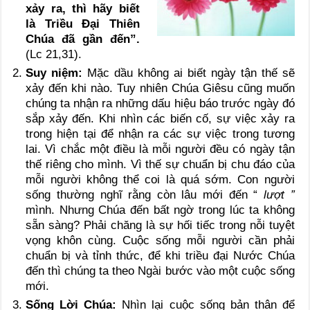
xảy ra, thì hãy biết
là Triều Đại Thiên
Chúa đã gần đến”.
(Lc 21,31).
Suy niệm:
Mặc dầu không ai biết ngày tận thế sẽ
xảy đến khi nào. Tuy nhiên Chúa Giêsu cũng muốn
chúng ta nhận ra những dấu hiệu báo trước ngày đó
sắp xảy đến. Khi nhìn các biến cố, sự việc xảy ra
trong hiện tại để nhận ra các sự việc trong tương
lai. Vì chắc một điều là mỗi người đều có ngày tận
thế riêng cho mình. Vì thế sự chuẩn bị chu đáo của
mỗi người không thể coi là quá sớm. Con người
sống thường nghĩ rằng còn lâu mới đến “
lượt ”
mình. Nhưng Chúa đến bất ngờ trong lúc ta không
sẵn sàng? Phải chăng là sự hối tiếc trong nỗi tuyệt
vọng khôn cùng. Cuộc sống mỗi người cần phải
chuẩn bị và tỉnh thức, để khi triều đại Nước Chúa
đến thì chúng ta theo Ngài bước vào một cuộc sống
mới.
Sống Lời Chúa:
Nhìn lại cuộc sống bản thân để