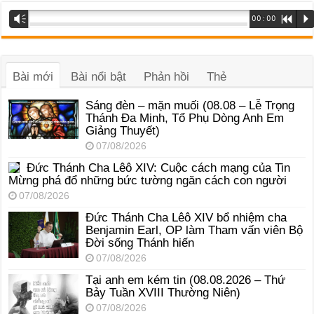
Trình
Vm
00:00
R
P
phát
âm
thanh
Bài mới
Bài nổi bật
Phản hồi
Thẻ
Sáng đèn – mặn muối (08.08 – Lễ Trọng
Thánh Đa Minh, Tổ Phụ Dòng Anh Em
Giảng Thuyết)
07/08/2026
Đức Thánh Cha Lêô XIV: Cuộc cách mạng của Tin
Mừng phá đổ những bức tường ngăn cách con người
07/08/2026
Đức Thánh Cha Lêô XIV bổ nhiệm cha
Benjamin Earl, OP làm Tham vấn viên Bộ
Đời sống Thánh hiến
07/08/2026
Tại anh em kém tin (08.08.2026 – Thứ
Bảy Tuần XVIII Thường Niên)
07/08/2026