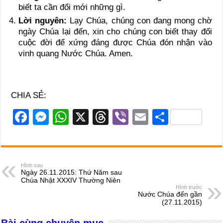
biết ta cần đổi mới những gì.
Lời nguyên:
Lạy Chúa, chúng con đang mong chờ
ngày Chúa lại đến, xin cho chúng con biết thay đổi
cuộc đời để xứng đáng được Chúa đón nhận vào
vinh quang Nước Chúa. Amen.
CHIA SẺ:
F
M
W
X
T
Vi
E
S
a
e
h
hr
b
m
h
c
ss
at
e
er
ail
ar
e
e
s
a
e
Hình sau
Ngày 26.11.2015: Thứ Năm sau
b
n
A
d
Chúa Nhật XXXIV Thường Niên
Hình trước
o
g
p
s
Nước Chúa đến gần
(27.11.2015)
o
er
p
Bài cùng chuyên mục