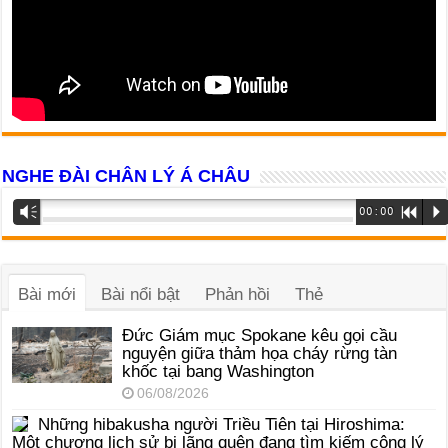
NGHE ĐÀI CHÂN LÝ Á CHÂU
Trình
Vm
00:00
R
P
phát
âm
thanh
Bài mới
Bài nổi bật
Phản hồi
Thẻ
Đức Giám mục Spokane kêu gọi cầu
nguyện giữa thảm họa cháy rừng tàn
khốc tại bang Washington
06/08/2026
Những hibakusha người Triều Tiên tại Hiroshima:
Một chương lịch sử bị lãng quên đang tìm kiếm công lý