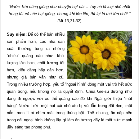
“Nước Trời cũng giống như chuyện hạt cải… Tuy nó là loại nhỏ nhất
trong tất cả các hạt giống, nhưng khi lớn lên, thì lại là thứ lớn nhất.”
(Mt 13,31-32)
Suy niệm:
Để có thể bán nhiều
sản phẩm hơn, các nhà sản
xuất thường tung ra những
“chiêu” quảng cáo như: khối
lượng lớn hơn, chất lượng tốt
hơn, kiểu dáng hấp dẫn hơn,
nhưng giá bán vẫn như cũ.
Trong nhiều trường hợp, yếu tố “ngoại hình” đóng một vai trò hết sức
quan trọng, nếu không nói là quyết định. Chúa Giê-su dường như
đang đi ngược với xu thế quảng cáo đó khi Ngài giới thiệu “mặt
hàng” Nước Trời: một hạt cải nhỏ xíu bị vùi lẫn trong đất đen, một
nắm men ít oi chìm mất trong thúng bột. Thế nhưng, ẩn nấp bên
trong cái ngoại hình không lấy gì làm ấn tượng đấy là một sức mạnh
đầy sáng tạo phong phú.