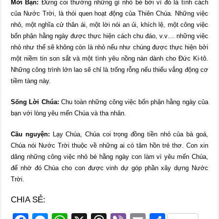
Mời Bạn:
Đừng coi thường những gì nhỏ bé bởi vì đó là tính cách
của Nước Trời, là thói quen hoạt động của Thiên Chúa. Những việc
nhỏ, một nghĩa cử thân ái, một lời nói an ủi, khích lệ, một công việc
bổn phận hằng ngày được thực hiện cách chu đáo, v.v… những việc
nhỏ như thế sẽ không còn là nhỏ nếu như chúng được thực hiện bởi
một niềm tin son sắt và một tình yêu nồng nàn dành cho Đức Ki-tô.
Những công trình lớn lao sẽ chỉ là trống rỗng nếu thiếu vắng động cơ
tiềm tàng này.
Sống Lời Chúa:
Chu toàn những công việc bổn phận hằng ngày của
bạn với lòng yêu mến Chúa và tha nhân.
Cầu nguyện:
Lạy Chúa, Chúa coi trọng đồng tiền nhỏ của bà goá,
Chúa nói Nước Trời thuộc về những ai có tâm hồn trẻ thơ. Con xin
dâng những công việc nhỏ bé hằng ngày con làm vì yêu mến Chúa,
để nhờ đó Chúa cho con được vinh dự góp phần xây dựng Nước
Trời.
CHIA SẺ: