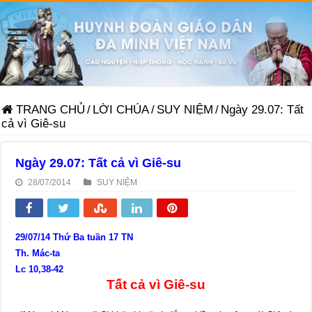
TRANG CHỦ
/
LỜI CHÚA
/
SUY NIỆM
/
Ngày 29.07: Tất
cả vì Giê-su
Ngày 29.07: Tất cả vì Giê-su
28/07/2014
SUY NIỆM
29/07/14 Thứ Ba tuần 17 TN
Th. Mác-ta
Lc 10,38-42
Tất cả vì Giê-su