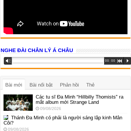
NGHE ĐÀI CHÂN LÝ Á CHÂU
Trình
Vm
00:00
R
P
phát
âm
thanh
Bài mới
Bài nổi bật
Phản hồi
Thẻ
Các tu sĩ Đa Minh “Hillbilly Thomists” ra
mắt album mới Strange Land
09/08/2026
Thánh Đa Minh có phải là người sáng lập kinh Mân
Côi?
09/08/2026