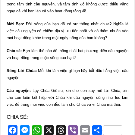
trong tâm tình cầu nguyện, và tâm tình đó không được thiếu vắng
ngay cả khi bạn lăn xả vào hoạt động tông đồ.
Mời Bạn:
Đời sống của bạn đã có sự thống nhất chưa? Nghĩa là
việc cầu nguyện có chiếm địa vị ưu tiên nhất và có thấm nhuần vào
mọi hoạt động khác trong một ngày sống của bạn không?
Chia sẻ:
Bạn làm thế nào để thống nhất hai phương diện cầu nguyện
và hoạt động trong cuộc sống của bạn?
Sống Lời Chúa:
Mỗi khi làm việc gì bạn hãy bắt đầu bằng việc cầu
nguyện.
Cầu nguyện:
Lạy Chúa Giê-su, xin cho con say mê Lời Chúa, xin
cho con luôn kết hiệp với Chúa khi cầu nguyện cũng như lúc làm
việc để trong mọi việc con đều làm cho Chúa và vì Chúa mà thôi.
CHIA SẺ:
F
M
W
X
T
Vi
E
S