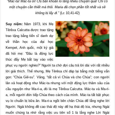
“Mác-ta! Mác-ta ơi! Chị băn khoăn lo lắng nhiều chuyện quá! Chỉ có
một chuyện cần thiết mà thôi. Maria đã chọn phần tốt nhất và sẽ
không bị lấy đi.”
(Lc 10,41-42)
Suy niệm:
Năm 1973, khi Mẹ
Têrêxa Calcutta được trao tặng
trao tặng bằng tiến sĩ danh dự
về thần học của đại học
Kempet, Anh quốc, một ký giả
đã hỏi mẹ: “Đâu là động lực
thúc đẩy Mẹ bắt tay vào việc
phục vụ người nghèo?” Người ta chờ đợi câu trả lời dài với rất nhiều
lời giải thích. Thế nhưng, Mẹ Têrêsa chỉ đáp lại bằng một tiếng vắn
gọn: “Chúa Giê-su”. Vâng, “tất cả vì Chúa và cho Chúa”; con người
lăn xả hoạt động như Mác-ta nhưng với một động lực thâm sâu của
cầu nguyện như Ma-ri-a, đó là mẹ Têrêxa Calcutta. Mác-ta và Ma-ri-
a, mỗi người đón tiếp Chúa theo cách của mình. Mác-ta tất bật phục
vụ lo chuẩn bị bữa ăn. Ma-ri-a ngồi bên chân Chúa để lắng nghe lời
Người. Ngài không đề cao thái độ này để hạ thái độ kia, nhưng Ngài
muốn chúng ta nhớ rằng việc ưu tiên số 1 là lắng nghe Lời Ngài