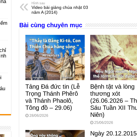
e
e
s
a
e
ina
Hình sau
Video bài giảng chúa nhật 03
b
n
A
d
năm A (2014)
o
g
p
s
iểm
Bài cùng chuyên mục
o
er
p
k
chỉ
ình
i
Tảng Đá đức tin (Lễ
Bệnh tật và lòng
Sáu
Trọng Thánh Phêrô
thương xót
và Thánh Phaolô,
(26.06.2026 – T
Tông đồ – 29.06)
Sáu Tuần XII Th
Niên)
28/06/2026
25/06/2026
Ngày 20.12.2015