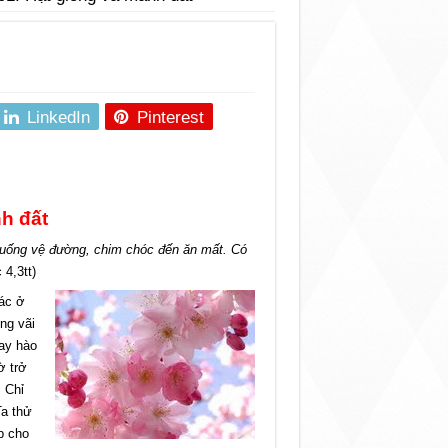
LinkedIn
Pinterest
h đất
ơi xuống vệ đường, chim chóc đến ăn mất. Có
4,3tt)
tác ở
ng vãi
tay hào
ờ trở
… Chỉ
Ta thử
p cho