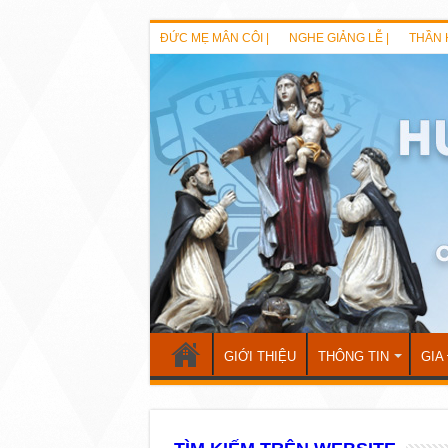
ĐỨC MẸ MÂN CÔI |
NGHE GIẢNG LỄ |
THẦN 
GIỚI THIỆU
THÔNG TIN
GIA