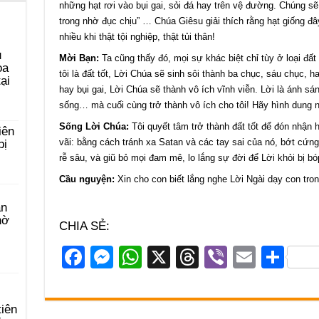
những hạt rơi vào bụi gai, sỏi đá hay trên vệ đường. Chúng sẽ
trong nhờ đục chịu” … Chúa Giêsu giải thích rằng hạt giống đâ
nhiều khi thật tội nghiệp, thật tủi thân!
u
Mời Bạn:
Ta cũng thấy đó, mọi sự khác biệt chỉ tùy ở loại đất 
ọa
tôi là đất tốt, Lời Chúa sẽ sinh sôi thành ba chục, sáu chục, h
ại
hay bụi gai, Lời Chúa sẽ thành vô ích vĩnh viễn. Lời là ánh sá
sống… mà cuối cùng trở thành vô ích cho tôi! Hãy hình dung n
Sống Lời Chúa:
Tôi quyết tâm trở thành đất tốt để đón nhận
iên
vãi: bằng cách tránh xa Satan và các tay sai của nó, bớt cứ
bị
rễ sâu, và giũ bỏ mọi đam mê, lo lắng sự đời để Lời khỏi bị bó
Cầu nguyện:
Xin cho con biết lắng nghe Lời Ngài dạy con tr
àn
hờ
CHIA SẺ:
F
M
W
X
T
Vi
E
S
a
e
h
hr
b
m
h
c
ss
at
e
er
ail
ar
tiên