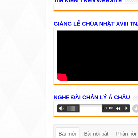
TÌM KIẾM TRÊN WEBSITE
GIẢNG LỄ CHÚA NHẬT XVIII TN
NGHE ĐÀI CHÂN LÝ Á CHÂU
Trình
Vm
00:00
R
P
phát
âm
thanh
Bài mới
Bài nổi bật
Phản hồi