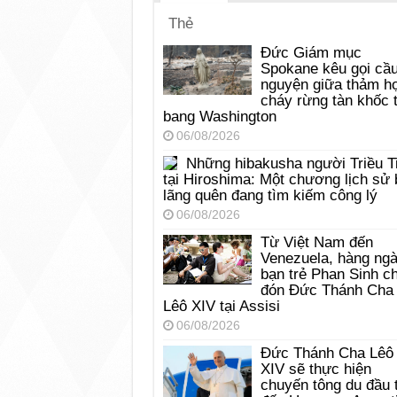
Thẻ
Đức Giám mục
Spokane kêu gọi cầ
nguyện giữa thảm h
cháy rừng tàn khốc t
bang Washington
06/08/2026
Những hibakusha người Triều T
tại Hiroshima: Một chương lịch sử 
lãng quên đang tìm kiếm công lý
06/08/2026
Từ Việt Nam đến
Venezuela, hàng ng
bạn trẻ Phan Sinh c
đón Đức Thánh Cha
Lêô XIV tại Assisi
06/08/2026
Đức Thánh Cha Lêô
XIV sẽ thực hiện
chuyến tông du đầu 