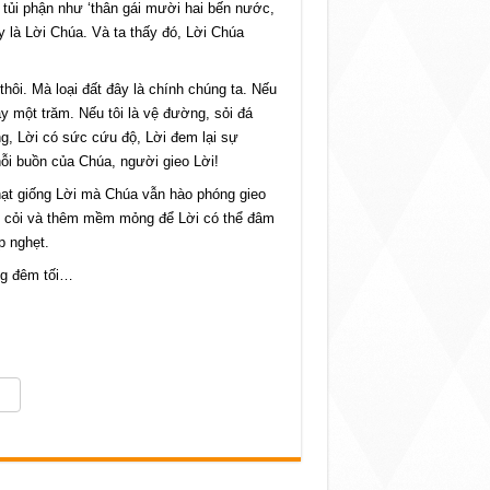
 tủi phận như ‘thân gái mười hai bến nước,
y là Lời Chúa. Và ta thấy đó, Lời Chúa
thôi. Mà loại đất đây là chính chúng ta. Nếu
ay một trăm. Nếu tôi là vệ đường, sỏi đá
ng, Lời có sức cứu độ, Lời đem lại sự
ỗi buồn của Chúa, người gieo Lời!
 hạt giống Lời mà Chúa vẫn hào phóng gieo
ng cỏi và thêm mềm mỏng để Lời có thể đâm
p nghẹt.
ong đêm tối…