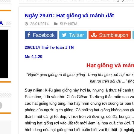
Ngày 29.01: Hạt giống và mảnh đất
A
28/01/2014
SUY NIỆM
Facebook
Twitter
Stumbleupon
29/01/14 Thứ Tư tuần 3 TN
Mc 4,1-20
Hạt giống và mản
“Người gieo giống ra đi gieo giống. Trong khi gieo, có hạt r
hạt rơi trên sỏi đá …”
(Mc 
Suy niệm:
Kiểu gieo giống này hơi lạ, nhưng là thực tế canh 
Palestine, ít là vào thời Chúa Giêsu. Ta đừng thắc mắc sao vu
d
các hạt giống lung tung, mà hãy nhìn chúng rơi xuống từ bàn 
phóng của người gieo giống. Có những hạt giống không bao gi
thành một cái gì tốt đẹp, vì rơi trên vệ đường, sỏi đá, bụi gai
những hạt giống rơi vào đất tốt mới đem lại hoa quả cho đời. 
hình dung nếu hạt giống mà biết buồn biết vui thì thật tội nghiệ