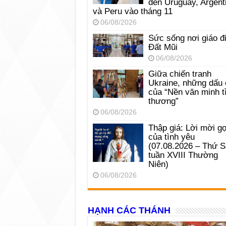
đến Uruguay, Argent
và Peru vào tháng 11
06/08/2026
Sức sống nơi giáo đ
Đất Mũi
06/08/2026
Giữa chiến tranh
Ukraine, những dấu 
của “Nền văn minh t
thương”
06/08/2026
Thập giá: Lời mời gọ
của tình yêu
(07.08.2026 – Thứ 
tuần XVIII Thường
Niên)
06/08/2026
HẠNH CÁC THÁNH