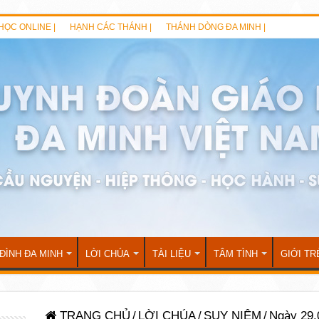
HỌC ONLINE |
HẠNH CÁC THÁNH |
THÁNH DÒNG ĐA MINH |
 ĐÌNH ĐA MINH
LỜI CHÚA
TÀI LIỆU
TÂM TÌNH
GIỚI TR
TRANG CHỦ
/
LỜI CHÚA
/
SUY NIỆM
/
Ngày 29.