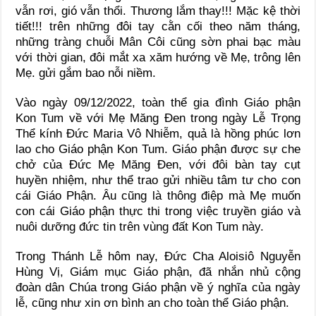
vẫn rơi, gió vẫn thổi. Thương lắm thay!!! Mặc kệ thời
tiết!!! trên những đôi tay cằn cối theo năm tháng,
những tràng chuỗi Mân Côi cũng sờn phai bạc màu
với thời gian, đôi mắt xa xăm hướng về Mẹ, trông lên
Mẹ. gửi gắm bao nỗi niềm.
Vào ngày 09/12/2022, toàn thể gia đình Giáo phận
Kon Tum về với Mẹ Măng Đen trong ngày Lễ Trọng
Thể kính Đức Maria Vô Nhiễm, quả là hồng phúc lơn
lao cho Giáo phận Kon Tum. Giáo phận được sự che
chở của Đức Mẹ Măng Đen, với đôi bàn tay cụt
huyền nhiệm, như thể trao gửi nhiều tâm tư cho con
cái Giáo Phận. Âu cũng là thông điệp mà Mẹ muốn
con cái Giáo phận thực thi trong việc truyền giáo và
nuôi dưỡng đức tin trên vùng đất Kon Tum này.
Trong Thánh Lễ hôm nay, Đức Cha Aloisiô Nguyễn
Hùng Vị, Giám mục Giáo phận, đã nhắn nhủ cộng
đoàn dân Chúa trong Giáo phận về ý nghĩa của ngày
lễ, cũng như xin ơn bình an cho toàn thể Giáo phận.