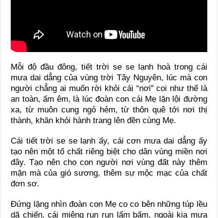
Mỗi độ đầu đông, tiết trời se se lạnh hoà trong cái
mưa dai dẳng của vùng trời Tây Nguyên, lúc mà con
người chẳng ai muốn rời khỏi cái “nơi” coi như thể là
an toàn, ấm êm, là lúc đoàn con cái Mẹ lặn lội đường
xa, từ muôn cung ngỏ hẻm, từ thôn quê tới nơi thị
thành, khăn khói hành trang lên đền cùng Mẹ.
Cái tiết trời se se lạnh ấy, cái cơn mưa dai dẳng ấy
tạo nên một tố chất riêng biệt cho dân vùng miền nơi
đây. Tạo nên cho con người nơi vùng đất này thêm
mặn mà của gió sương, thêm sự mộc mạc của chất
đơn sơ.
Đứng lặng nhìn đoàn con Mẹ co co bên những túp lều
dã chiến, cái miệng run run lẩm bẩm, ngoài kia mưa