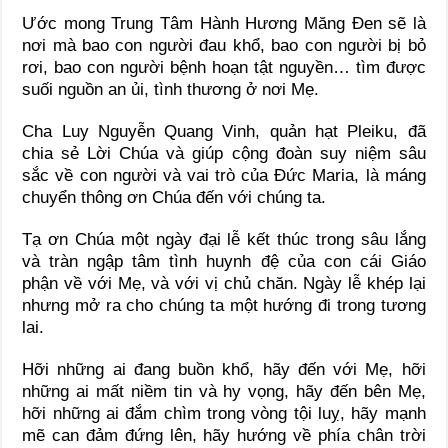
Ước mong Trung Tâm Hành Hương Măng Đen sẽ là
nơi mà bao con người đau khổ, bao con người bị bỏ
rơi, bao con người bệnh hoạn tật nguyền… tìm được
suối nguồn an ủi, tình thương ở nơi Mẹ.
Cha Luy Nguyễn Quang Vinh, quản hạt Pleiku, đã
chia sẻ Lời Chúa và giúp cộng đoàn suy niệm sâu
sắc về con người và vai trò của Đức Maria, là máng
chuyển thông ơn Chúa đến với chúng ta.
Tạ ơn Chúa một ngày đại lễ kết thúc trong sâu lắng
và tràn ngập tâm tình huynh đệ của con cái Giáo
phận về với Mẹ, và với vị chủ chăn. Ngày lễ khép lại
nhưng mở ra cho chúng ta một hướng đi trong tương
lai.
Hỡi những ai đang buồn khổ, hãy đến với Mẹ, hỡi
những ai mất niềm tin và hy vọng, hãy đến bên Mẹ,
hỡi những ai đắm chìm trong vòng tội luỵ, hãy mạnh
mẽ can đảm đứng lên, hãy hướng về phía chân trời