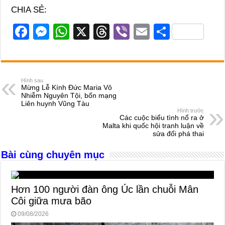
CHIA SẺ:
F
M
W
X
T
Vi
E
S
a
e
h
hr
b
m
h
c
ss
at
e
er
ail
ar
e
e
s
a
e
Hình sau
Mừng Lễ Kính Đức Maria Vô
b
n
A
d
Nhiễm Nguyên Tội, bổn mạng
Liên huynh Vũng Tàu
o
g
p
s
Hình trước
Các cuộc biểu tình nổ ra ở
o
er
p
Malta khi quốc hội tranh luận về
sửa đổi phá thai
k
Bài cùng chuyên mục
Hơn 100 người đàn ông Úc lần chuỗi Mân
Côi giữa mưa bão
09/08/2026