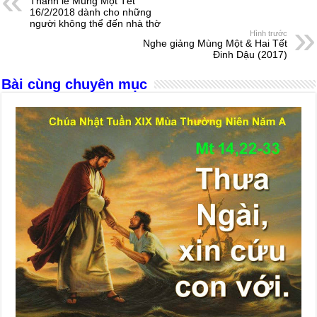
Thánh lễ Mùng Một Tết
b
n
A
d
16/2/2018 dành cho những
người không thể đến nhà thờ
o
g
p
s
Hình trước
Nghe giảng Mùng Một & Hai Tết
o
er
p
Đinh Dậu (2017)
k
Bài cùng chuyên mục