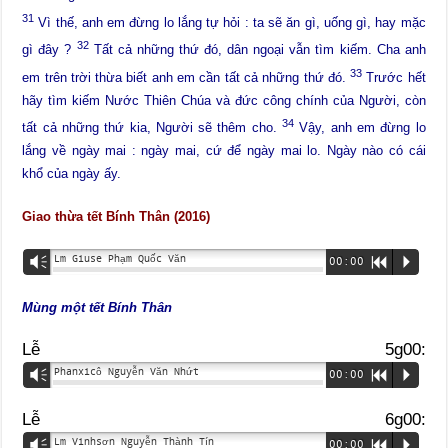
31
Vì thế, anh em đừng lo lắng tự hỏi : ta sẽ ăn gì, uống gì, hay mặc
32
gì đây ?
Tất cả những thứ đó, dân ngoại vẫn tìm kiếm. Cha anh
33
em trên trời thừa biết anh em cần tất cả những thứ đó.
Trước hết
hãy tìm kiếm Nước Thiên Chúa và đức công chính của Người, còn
34
tất cả những thứ kia, Người sẽ thêm cho.
Vậy, anh em đừng lo
lắng về ngày mai : ngày mai, cứ để ngày mai lo. Ngày nào có cái
khổ của ngày ấy.
Giao thừa tết Bính Thân (2016)
Lm Giuse Phạm Quốc Văn
Vm
00:00
R
P
Mùng một tết Bính Thân
Lễ 5g00:
Phanxicô Nguyễn Văn Nhứt
Vm
00:00
R
P
Lễ 6g00:
Lm Vinhsơn Nguyễn Thành Tín
Vm
00:00
R
P