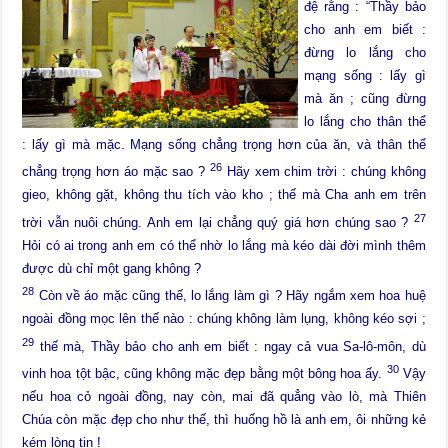
đệ rằng : “Thầy bảo
cho anh em biết :
đừng lo lắng cho
mạng sống : lấy gì
mà ăn ; cũng đừng
lo lắng cho thân thể
: lấy gì mà mặc. Mạng sống chẳng trọng hơn của ăn, và thân thể
26
chẳng trọng hơn áo mặc sao ?
Hãy xem chim trời : chúng không
gieo, không gặt, không thu tích vào kho ; thế mà Cha anh em trên
27
trời vẫn nuôi chúng. Anh em lại chẳng quý giá hơn chúng sao ?
Hỏi có ai trong anh em có thể nhờ lo lắng mà kéo dài đời mình thêm
được dù chỉ một gang không ?
28
Còn về áo mặc cũng thế, lo lắng làm gì ? Hãy ngắm xem hoa huệ
ngoài đồng mọc lên thế nào : chúng không làm lụng, không kéo sợi ;
29
thế mà, Thầy bảo cho anh em biết : ngay cả vua Sa-lô-môn, dù
30
vinh hoa tột bậc, cũng không mặc đẹp bằng một bông hoa ấy.
Vậy
nếu hoa cỏ ngoài đồng, nay còn, mai đã quẳng vào lò, mà Thiên
Chúa còn mặc đẹp cho như thế, thì huống hồ là anh em, ôi những kẻ
kém lòng tin !