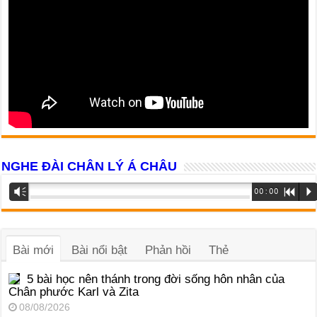
NGHE ĐÀI CHÂN LÝ Á CHÂU
Trình
Vm
00:00
R
P
phát
âm
thanh
Bài mới
Bài nổi bật
Phản hồi
Thẻ
5 bài học nên thánh trong đời sống hôn nhân của
Chân phước Karl và Zita
08/08/2026