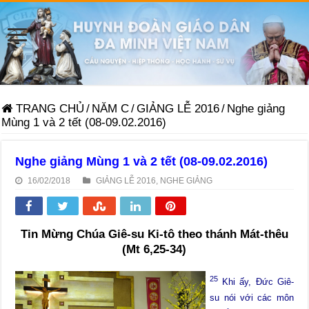
TRANG CHỦ
/
NĂM C
/
GIẢNG LỄ 2016
/
Nghe giảng
Mùng 1 và 2 tết (08-09.02.2016)
Nghe giảng Mùng 1 và 2 tết (08-09.02.2016)
16/02/2018
GIẢNG LỄ 2016
,
NGHE GIẢNG
Tin Mừng Chúa Giê-su Ki-tô theo thánh Mát-thêu
(
Mt 6,25-34)
25
Khi ấy, Đức Giê-
su nói với các môn