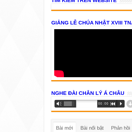
TÌM KIẾM TRÊN WEBSITE
GIẢNG LỄ CHÚA NHẬT XVIII TN
NGHE ĐÀI CHÂN LÝ Á CHÂU
Trình
Vm
00:00
R
P
phát
âm
thanh
Bài mới
Bài nổi bật
Phản hồi