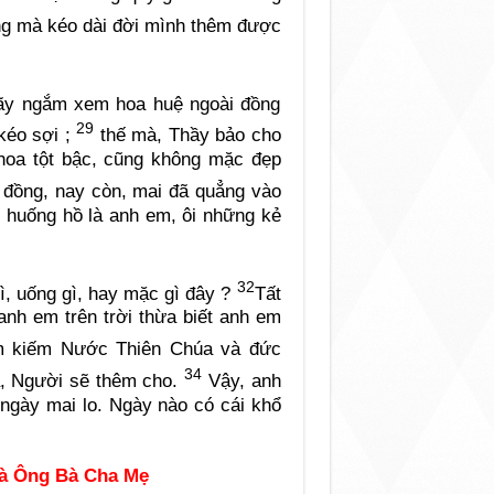
ắng mà kéo dài đời mình thêm được
Hãy ngắm xem hoa huệ ngoài đồng
29
kéo sợi ;
thế mà, Thầy bảo cho
 hoa tột bậc, cũng không mặc đẹp
 đồng, nay còn, mai đã quẳng vào
ì huống hồ là anh em, ôi những kẻ
32
gì, uống gì, hay mặc gì đây ?
Tất
anh em trên trời thừa biết anh em
m kiếm Nước Thiên Chúa và đức
34
a, Người sẽ thêm cho.
Vậy, anh
 ngày mai lo. Ngày nào có cái khổ
và Ông Bà Cha Mẹ