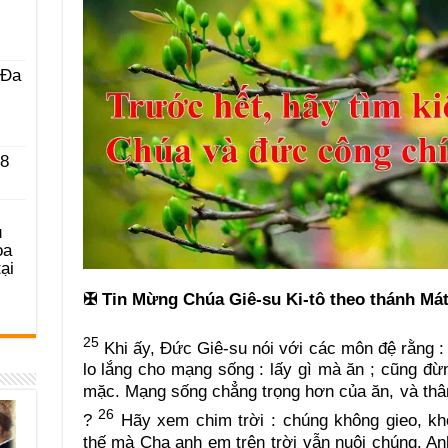
 Ða
 8
u
ọa
ại
✠
Tin Mừng Chúa Giê-su Ki-tô theo thánh Mát
25
Khi ấy, Đức Giê-su nói với các môn đệ rằng :
lo lắng cho mạng sống : lấy gì mà ăn ; cũng đừn
mặc. Mạng sống chẳng trọng hơn của ăn, và thâ
26
?
Hãy xem chim trời : chúng không gieo, khô
thế mà Cha anh em trên trời vẫn nuôi chúng. A