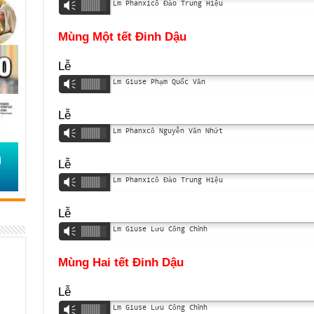
Lm Phanxicô Đào Trung Hiệu
Vm
Mùng Một tết Đinh Dậu
Lễ 5
Lm Giuse Phạm Quốc Văn
Vm
Lễ 6
Lm Phanxcô Nguyễn Văn Nhứt
Vm
Lễ 17
Lm Phanxicô Đào Trung Hiệu
Vm
Lễ 19
Lm Giuse Lưu Công Chỉnh
Vm
Mùng Hai tết Đinh Dậu
Lễ 5
Lm Giuse Lưu Công Chỉnh
Vm