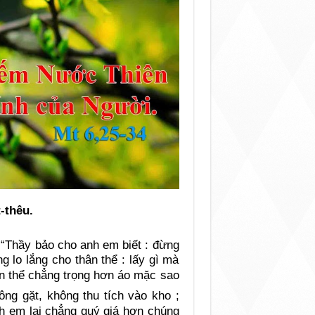
-thêu.
 “Thầy bảo cho anh em biết : đừng
g lo lắng cho thân thể : lấy gì mà
n thể chẳng trọng hơn áo mặc sao
ng gặt, không thu tích vào kho ;
nh em lại chẳng quý giá hơn chúng