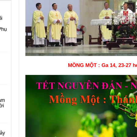
i
Phụ
MỒNG MỘT : Ga 14, 23-27 ho
àm
ời
Bảy