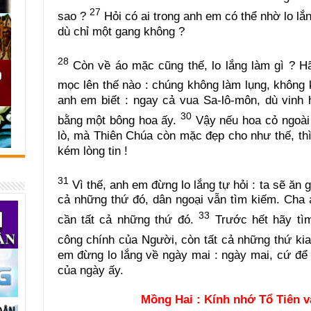
27
sao ?
Hỏi có ai trong anh em có thể nhờ lo l
dù chỉ một gang không ?
28
Còn về áo mặc cũng thế, lo lắng làm gì ? 
mọc lên thế nào : chúng không làm lụng, không 
anh em biết : ngay cả vua Sa-lô-môn, dù vinh
30
bằng một bông hoa ấy.
Vậy nếu hoa cỏ ngoài
lò, mà Thiên Chúa còn mặc đẹp cho như thế, th
kém lòng tin !
31
Vì thế, anh em đừng lo lắng tự hỏi : ta sẽ ăn 
cả những thứ đó, dân ngoại vẫn tìm kiếm. Cha 
33
cần tất cả những thứ đó.
Trước hết hãy tì
công chính của Người, còn tất cả những thứ ki
em đừng lo lắng về ngày mai : ngày mai, cứ để
của ngày ấy.
Mồng Hai : Kính nhớ Tổ Tiên 