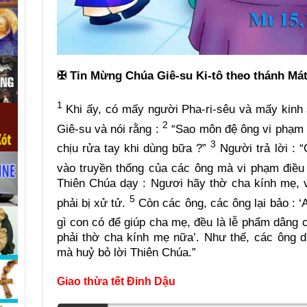
✠
Tin Mừng Chúa Giê-su Ki-tô theo thánh Mát
1
Khi ấy, có mấy người Pha-ri-sêu và mấy kinh
2
Giê-su và nói rằng :
“Sao môn đệ ông vi phạm t
3
chịu rửa tay khi dùng bữa ?”
Người trả lời : 
vào truyền thống của các ông mà vi phạm điề
Thiên Chúa dạy : Ngươi hãy thờ cha kính mẹ, 
5
phải bị xử tử.
Còn các ông, các ông lại bảo : ‘
gì con có để giúp cha mẹ, đều là lễ phẩm dâng 
phải thờ cha kính mẹ nữa’. Như thế, các ông 
mà huỷ bỏ lời Thiên Chúa.”
Giao thừa tết Đinh Dậu