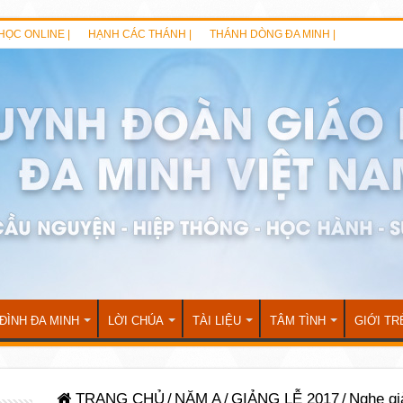
HỌC ONLINE |
HẠNH CÁC THÁNH |
THÁNH DÒNG ĐA MINH |
 ĐÌNH ĐA MINH
LỜI CHÚA
TÀI LIỆU
TÂM TÌNH
GIỚI TR
TRANG CHỦ
/
NĂM A
/
GIẢNG LỄ 2017
/
Nghe gi