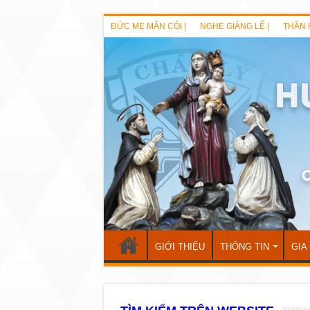
ĐỨC MẸ MÂN CÔI |
NGHE GIẢNG LỄ |
THẦN 
GIỚI THIỆU
THÔNG TIN
GIA