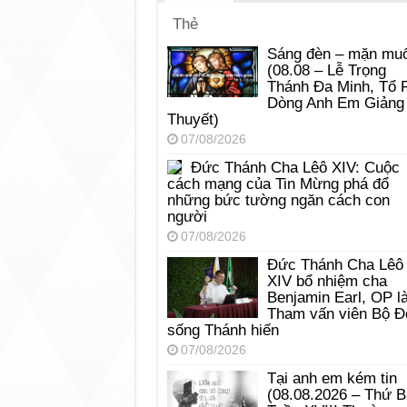
Thẻ
Sáng đèn – mặn muố
(08.08 – Lễ Trọng
Thánh Đa Minh, Tổ 
Dòng Anh Em Giảng
Thuyết)
07/08/2026
Đức Thánh Cha Lêô XIV: Cuộc
cách mạng của Tin Mừng phá đổ
những bức tường ngăn cách con
người
07/08/2026
Đức Thánh Cha Lêô
XIV bổ nhiệm cha
Benjamin Earl, OP l
Tham vấn viên Bộ Đ
sống Thánh hiến
07/08/2026
Tại anh em kém tin
(08.08.2026 – Thứ 