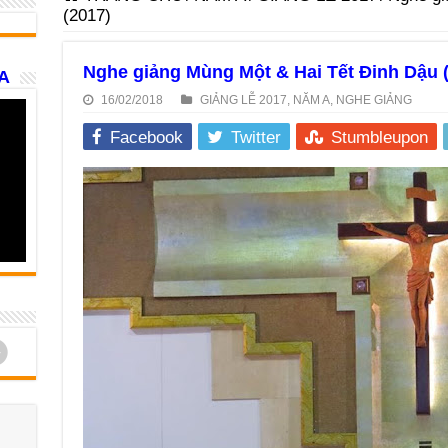
(2017)
Nghe giảng Mùng Một & Hai Tết Đinh Dậu 
A
16/02/2018
GIẢNG LỄ 2017
,
NĂM A
,
NGHE GIẢNG
Facebook
Twitter
Stumbleupon
d