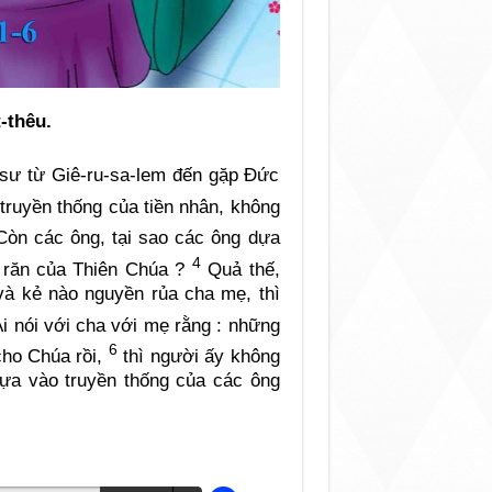
-thêu.
 sư từ Giê-ru-sa-lem đến gặp Đức
ruyền thống của tiền nhân, không
“Còn các ông, tại sao các ông dựa
4
u răn của Thiên Chúa ?
Quả thế,
và kẻ nào nguyền rủa cha mẹ, thì
Ai nói với cha với mẹ rằng : những
6
cho Chúa rồi,
thì người ấy không
dựa vào truyền thống của các ông