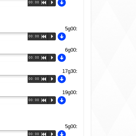
d
00:00
R
P
g00:
d
00:00
R
P
g00:
d
00:00
R
P
g30:
d
00:00
R
P
g00:
d
00:00
R
P
g00:
d
00:00
R
P