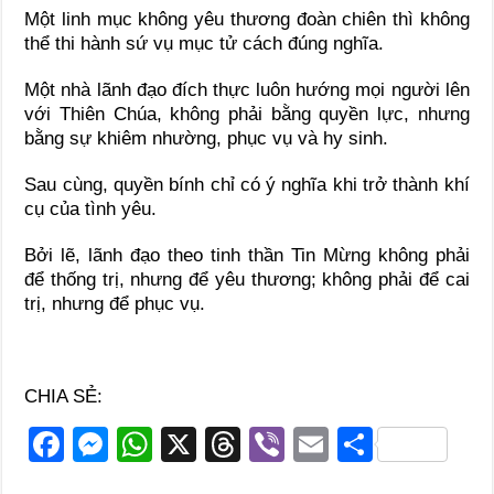
Một linh mục không yêu thương đoàn chiên thì không
thể thi hành sứ vụ mục tử cách đúng nghĩa.
Một nhà lãnh đạo đích thực luôn hướng mọi người lên
với Thiên Chúa, không phải bằng quyền lực, nhưng
bằng sự khiêm nhường, phục vụ và hy sinh.
Sau cùng, quyền bính chỉ có ý nghĩa khi trở thành khí
cụ của tình yêu.
Bởi lẽ, lãnh đạo theo tinh thần Tin Mừng không phải
để thống trị, nhưng để yêu thương; không phải để cai
trị, nhưng để phục vụ.
CHIA SẺ:
F
M
W
X
T
Vi
E
S
a
e
h
hr
b
m
h