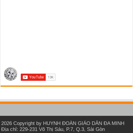
2026 Copyright by HUYNH ĐOÀN GIÁO DÂN ĐA MINH
Địa chỉ: 229-231 Võ Thị Sáu, P.7, Q.3, Sài Gòn