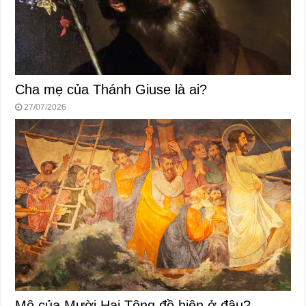
Cha mẹ của Thánh Giuse là ai?
27/07/2026
Mộ của Mười Hai Tông đồ hiện ở đâu?