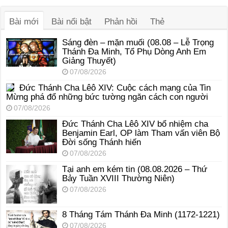
thanh
Bài mới
Bài nổi bật
Phản hồi
Thẻ
Sáng đèn – mặn muối (08.08 – Lễ Trọng
Thánh Đa Minh, Tổ Phụ Dòng Anh Em
Giảng Thuyết)
07/08/2026
Đức Thánh Cha Lêô XIV: Cuộc cách mạng của Tin
Mừng phá đổ những bức tường ngăn cách con người
07/08/2026
Đức Thánh Cha Lêô XIV bổ nhiệm cha
Benjamin Earl, OP làm Tham vấn viên Bộ
Đời sống Thánh hiến
07/08/2026
Tại anh em kém tin (08.08.2026 – Thứ
Bảy Tuần XVIII Thường Niên)
07/08/2026
8 Tháng Tám Thánh Ða Minh (1172-1221)
07/08/2026