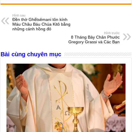
c
ss
at
e
er
ail
ar
e
e
s
a
e
Hình sau
Đền thờ Ghếtsêmani tôn kính
b
n
A
d
Máu Châu Báu Chúa Kitô bằng
những cánh hồng đỏ
o
g
p
s
Hình trước
8 Tháng Bảy Chân Phước
o
er
p
Gregory Grassi và Các Bạn
k
Bài cùng chuyên mục