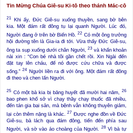
Tin Mừng Chúa Giê-su Ki-tô theo thánh Mác-cô
21
Khi ấy, Đức Giê-su xuống thuyền, sang bờ bên
kia. Một đám rất đông tụ lại quanh Người. Lúc đó,
22
Người đang ở trên bờ Biển Hồ.
Có một ông trưởng
hội đường tên là Gia-ia đi tới. Vừa thấy Đức Giê-su,
23
ông ta sụp xuống dưới chân Người,
và khẩn khoản
nài xin : “Con bé nhà tôi gần chết rồi. Xin Ngài đến
đặt tay lên cháu, để nó được cứu chữa và được
24
sống.”
Người liền ra đi với ông. Một đám rất đông
đi theo và chen lấn Người.
25
26
Có một bà kia bị băng huyết đã mười hai năm,
bao phen khổ sở vì chạy thầy chạy thuốc đã nhiều,
đến tán gia bại sản, mà bệnh vẫn không thuyên giảm,
27
lại còn thêm nặng là khác.
Được nghe đồn về Đức
Giê-su, bà lách qua đám đông, tiến đến phía sau
28
Người, và sờ vào áo choàng của Người.
Vì bà tự