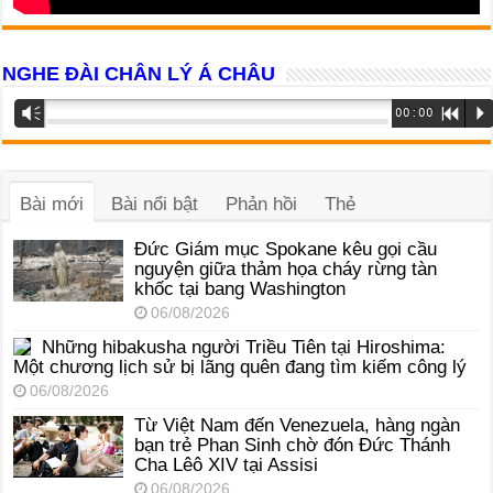
NGHE ĐÀI CHÂN LÝ Á CHÂU
Trình
Vm
00:00
R
P
phát
âm
thanh
Bài mới
Bài nổi bật
Phản hồi
Thẻ
Đức Giám mục Spokane kêu gọi cầu
nguyện giữa thảm họa cháy rừng tàn
khốc tại bang Washington
06/08/2026
Những hibakusha người Triều Tiên tại Hiroshima:
Một chương lịch sử bị lãng quên đang tìm kiếm công lý
06/08/2026
Từ Việt Nam đến Venezuela, hàng ngàn
bạn trẻ Phan Sinh chờ đón Đức Thánh
Cha Lêô XIV tại Assisi
06/08/2026