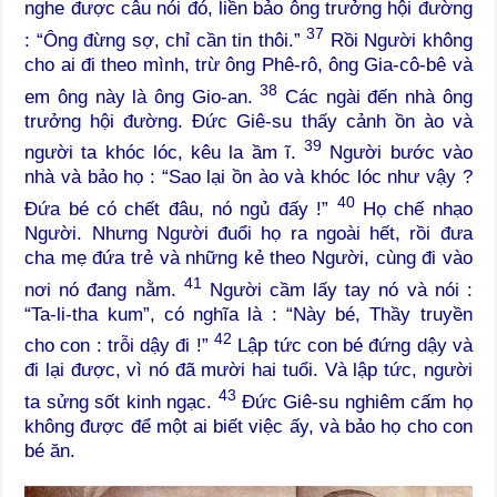
nghe được câu nói đó, liền bảo ông trưởng hội đường
37
: “Ông đừng sợ, chỉ cần tin thôi.”
Rồi Người không
cho ai đi theo mình, trừ ông Phê-rô, ông Gia-cô-bê và
38
em ông này là ông Gio-an.
Các ngài đến nhà ông
trưởng hội đường. Đức Giê-su thấy cảnh ồn ào và
39
người ta khóc lóc, kêu la ầm ĩ.
Người bước vào
nhà và bảo họ : “Sao lại ồn ào và khóc lóc như vậy ?
40
Đứa bé có chết đâu, nó ngủ đấy !”
Họ chế nhạo
Người. Nhưng Người đuổi họ ra ngoài hết, rồi đưa
cha mẹ đứa trẻ và những kẻ theo Người, cùng đi vào
41
nơi nó đang nằm.
Người cầm lấy tay nó và nói :
“Ta-li-tha kum”, có nghĩa là : “Này bé, Thầy truyền
42
cho con : trỗi dậy đi !”
Lập tức con bé đứng dậy và
đi lại được, vì nó đã mười hai tuổi. Và lập tức, người
43
ta sửng sốt kinh ngạc.
Đức Giê-su nghiêm cấm họ
không được để một ai biết việc ấy, và bảo họ cho con
bé ăn.