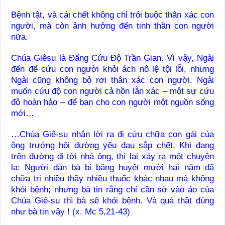
Bệnh tật, và cái chết không chỉ trói buộc thân xác con
người, mà còn ảnh hưởng đến tinh thần con người
nữa.
Chúa Giêsu là Ðấng Cứu Ðộ Trần Gian. Vì vậy, Ngài
đến để cứu con người khỏi ách nô lệ tội lỗi, nhưng
Ngài cũng không bỏ rơi thân xác con người. Ngài
muốn cứu độ con người cả hồn lẫn xác – một sự cứu
độ hoàn hảo – để ban cho con người một nguồn sống
mới…
…Chúa Giê-su nhận lời ra đi cứu chữa con gái của
ông trưởng hội đường yếu đau sắp chết. Khi đang
trên đường đi tới nhà ông, thì lại xảy ra một chuyện
lạ: Người đàn bà bị băng huyết mười hai năm đã
chữa trị nhiều thầy nhiều thuốc khác nhau mà không
khỏi bệnh; nhưng bà tin rằng chỉ cần sờ vào áo của
Chúa Giê-su thì bà sẽ khỏi bệnh. Và quả thật đúng
như bà tin vậy ! (x. Mc 5,21-43)