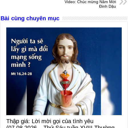
o
g
p
s
Video: Chúc mừng Năm Mới
Đinh Dậu
o
er
p
Bài cùng chuyên mục
k
Thập giá: Lời mời gọi của tình yêu
(07.08.2026 – Thứ Sáu tuần XVIII Thường