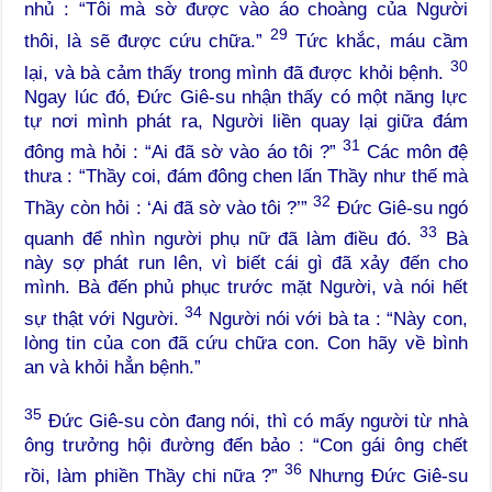
nhủ : “Tôi mà sờ được vào áo choàng của Người
29
thôi, là sẽ được cứu chữa.”
Tức khắc, máu cầm
30
lại, và bà cảm thấy trong mình đã được khỏi bệnh.
Ngay lúc đó, Đức Giê-su nhận thấy có một năng lực
tự nơi mình phát ra, Người liền quay lại giữa đám
31
đông mà hỏi : “Ai đã sờ vào áo tôi ?”
Các môn đệ
thưa : “Thầy coi, đám đông chen lấn Thầy như thế mà
32
Thầy còn hỏi : ‘Ai đã sờ vào tôi ?’”
Đức Giê-su ngó
33
quanh để nhìn người phụ nữ đã làm điều đó.
Bà
này sợ phát run lên, vì biết cái gì đã xảy đến cho
mình. Bà đến phủ phục trước mặt Người, và nói hết
34
sự thật với Người.
Người nói với bà ta : “Này con,
lòng tin của con đã cứu chữa con. Con hãy về bình
an và khỏi hẳn bệnh.”
35
Đức Giê-su còn đang nói, thì có mấy người từ nhà
ông trưởng hội đường đến bảo : “Con gái ông chết
36
rồi, làm phiền Thầy chi nữa ?”
Nhưng Đức Giê-su