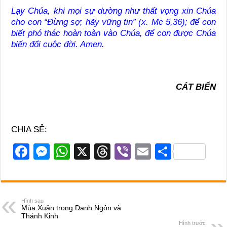
Lạy Chúa, khi mọi sự dường như thất vọng xin Chúa
cho con “Đừng sợ; hãy vững tin” (x. Mc 5,36); để con
biết phó thác hoàn toàn vào Chúa, để con được Chúa
biến đổi cuộc đời. Amen.
CÁT BIỂN
CHIA SẺ:
F
M
W
X
T
Vi
E
S
a
e
h
hr
b
m
h
c
ss
at
e
er
ail
ar
e
e
s
a
e
Hình sau
Mùa Xuân trong Danh Ngôn và
b
n
A
d
Thánh Kinh
Hình trước