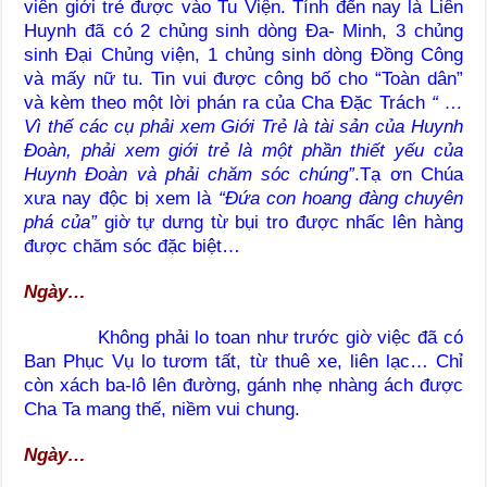
viên giới trẻ được vào Tu Viện. Tính đến nay là Liên
Huynh đã có 2 chủng sinh dòng Đa- Minh, 3 chủng
sinh Đại Chủng viện, 1 chủng sinh dòng Đồng Công
và mấy nữ tu. Tin vui được công bố cho “Toàn dân”
và kèm theo một lời phán ra của Cha Đặc Trách
“ …
Vì thế các cụ phải xem Giới Trẻ là tài sản của Huynh
Đoàn, phải xem giới trẻ là một phần thiết yếu của
Huynh Đoàn và phải chăm sóc chúng”
.Tạ ơn Chúa
xưa nay độc bị xem là
“Đứa con hoang đàng chuyên
phá của”
giờ tự dưng từ bụi tro được nhấc lên hàng
được chăm sóc đặc biệt…
Ngày…
Không phải lo toan như trước giờ việc đã có
Ban Phục Vụ lo tươm tất, từ thuê xe, liên lạc… Chỉ
còn xách ba-lô lên đường, gánh nhẹ nhàng ách được
Cha Ta mang thế, niềm vui chung.
Ngày…