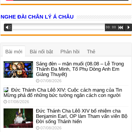
NGHE ĐÀI CHÂN LÝ Á CHÂU
Trình
Vm
00:00
R
P
phát
âm
thanh
Bài mới
Bài nổi bật
Phản hồi
Thẻ
Sáng đèn – mặn muối (08.08 – Lễ Trọng
Thánh Đa Minh, Tổ Phụ Dòng Anh Em
Giảng Thuyết)
07/08/2026
Đức Thánh Cha Lêô XIV: Cuộc cách mạng của Tin
Mừng phá đổ những bức tường ngăn cách con người
07/08/2026
Đức Thánh Cha Lêô XIV bổ nhiệm cha
Benjamin Earl, OP làm Tham vấn viên Bộ
Đời sống Thánh hiến
07/08/2026