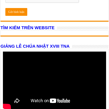
TÌM KIẾM TRÊN WEBSITE
GIẢNG LỄ CHÚA NHẬT XVIII TNA