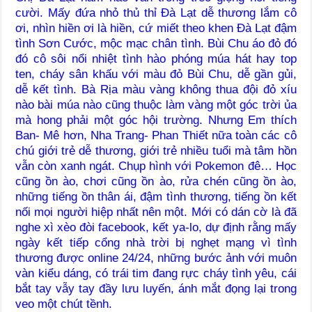
cười. Mấy đứa nhỏ thủ thỉ Đà Lạt dễ thương lắm cô
ơi, nhìn hiền ơi là hiền, cứ miết theo khen Đà Lạt đậm
tình Sơn Cước, mộc mạc chân tình. Bùi Chu áo đỏ đó
đó cô sôi nổi nhiệt tình hào phóng múa hát hay top
ten, cháy sân khấu với màu đỏ Bùi Chu, dễ gần gủi,
dễ kết tình. Bà Rịa màu vàng không thua đội đỏ xíu
nào bài múa nào cũng thuộc làm vàng một góc trời ủa
mà hong phải một góc hội trường. Nhưng Em thích
Ban- Mê hơn, Nha Trang- Phan Thiết nữa toàn các cô
chú giới trẻ dễ thương, giới trẻ nhiều tuổi mà tâm hồn
vẫn còn xanh ngát.
Chụp hình với Pokemon đê… Học
cũng ồn ào, chơi cũng ồn ào, rửa chén cũng ồn ào,
những tiếng ồn thân ái, đậm tình thương, tiếng ồn kết
nối mọi người hiệp nhất nên một. Mới có dán cờ là đã
nghe xì xèo đòi facebook, kết ya-lo, dự định rằng mấy
ngày kết tiếp cổng nhà trời bị nghẹt mạng vì tình
thương được online 24/24, những bước ảnh với muôn
vàn kiểu dáng, có trái tim đang rực cháy tình yêu, cái
bắt tay vẫy tay đầy lưu luyến, ánh mắt đọng lại trong
veo một chút tềnh.