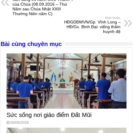
b
n
A
d
của Chúa (08.09.2016 – Thứ
Năm sau Chúa Nhật XXIII
o
g
p
s
Thường Niên năm C)
Hình trước
o
er
p
HĐGDĐMVN/Gp. Vĩnh Long –
HĐ/Gx. Bình Đại: viếng thăm
k
huynh đệ
Bài cùng chuyên mục
Sức sống nơi giáo điểm Đất Mũi
06/08/2026