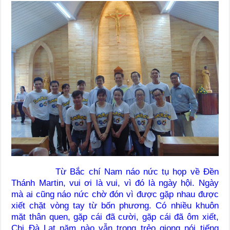
Từ Bắc chí Nam náo nức tụ họp về Đền
Thánh Martin, vui ơi là vui, vì đó là ngày hội. Ngày
mà ai cũng náo nức chờ đón vì được gặp nhau được
xiết chặt vòng tay từ bốn phương. Có nhiều khuôn
mặt thân quen, gặp cái đã cười, gặp cái đã ôm xiết,
Chị Đà Lạt năm nào vẫn trong trẻo giọng nói tiếng