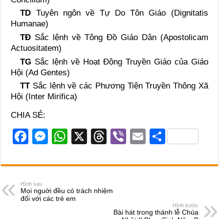
TD
Tuyên ngôn về Tự Do Tôn Giáo (Dignitatis
Humanae)
TÐ
Sắc lệnh về Tông Ðồ Giáo Dân (Apostolicam
Actuositatem)
TG
Sắc lệnh về Hoạt Ðộng Truyền Giáo của Giáo
Hội (Ad Gentes)
TT
Sắc lệnh về các Phương Tiện Truyền Thông Xã
Hội (Inter Mirifica)
CHIA SẺ:
F
M
W
X
T
Vi
E
S
a
e
h
hr
b
m
h
c
ss
at
e
er
ail
ar
e
e
s
a
e
Hình sau
Mọi nguời đều có trách nhiệm
b
n
A
d
đối với các trẻ em
Hình trước
o
g
p
s
Bài hát trong thánh lễ Chúa