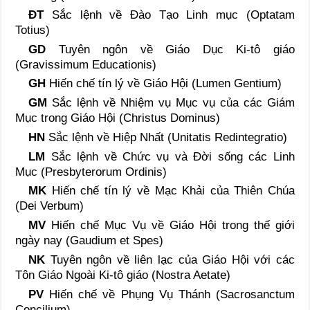
ÐT
Sắc lệnh về Ðào Tạo Linh mục (Optatam
Totius)
GD
Tuyên ngôn về Giáo Dục Ki-tô giáo
(Gravissimum Educationis)
GH
Hiến chế tín lý về Giáo Hội (Lumen Gentium)
GM
Sắc lệnh về Nhiệm vụ Mục vụ của các Giám
Mục trong Giáo Hội (Christus Dominus)
HN
Sắc lệnh về Hiệp Nhất (Unitatis Redintegratio)
LM
Sắc lệnh về Chức vụ và Ðời sống các Linh
Mục (Presbyterorum Ordinis)
MK
Hiến chế tín lý về Mạc Khải của Thiên Chúa
(Dei Verbum)
MV
Hiến chế Mục Vụ về Giáo Hội trong thế giới
ngày nay (Gaudium et Spes)
NK
Tuyên ngôn về liên lạc của Giáo Hội với các
Tôn Giáo Ngoài Ki-tô giáo (Nostra Aetate)
PV
Hiến chế về Phụng Vụ Thánh (Sacrosanctum
Concilium)