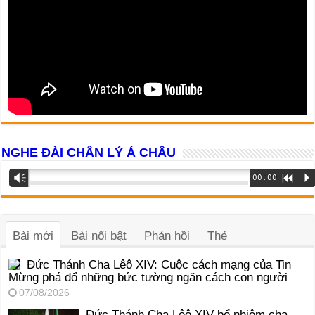
NGHE ĐÀI CHÂN LÝ Á CHÂU
Trình
Vm
00:00
R
P
phát
âm
thanh
Bài mới
Bài nổi bật
Phản hồi
Thẻ
Đức Thánh Cha Lêô XIV: Cuộc cách mạng của Tin
Mừng phá đổ những bức tường ngăn cách con người
07/08/2026
Đức Thánh Cha Lêô XIV bổ nhiệm cha