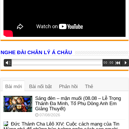
NGHE ĐÀI CHÂN LÝ Á CHÂU
Trình
Vm
00:00
R
P
phát
âm
thanh
Bài mới
Bài nổi bật
Phản hồi
Thẻ
Sáng đèn – mặn muối (08.08 – Lễ Trọng
Thánh Đa Minh, Tổ Phụ Dòng Anh Em
Giảng Thuyết)
07/08/2026
Đức Thánh Cha Lêô XIV: Cuộc cách mạng của Tin