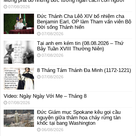
Mừng phá đổ những bức tường ngăn cách con người
07/08/2026
Đức Thánh Cha Lêô XIV bổ nhiệm cha
Benjamin Earl, OP làm Tham vấn viên Bộ
Đời sống Thánh hiến
07/08/2026
Tại anh em kém tin (08.08.2026 – Thứ
Bảy Tuần XVIII Thường Niên)
07/08/2026
8 Tháng Tám Thánh Ða Minh (1172-1221)
07/08/2026
Video: Ngày Ngày Với Mẹ – Tháng 8
07/08/2026
Đức Giám mục Spokane kêu gọi cầu
nguyện giữa thảm họa cháy rừng tàn
khốc tại bang Washington
06/08/2026