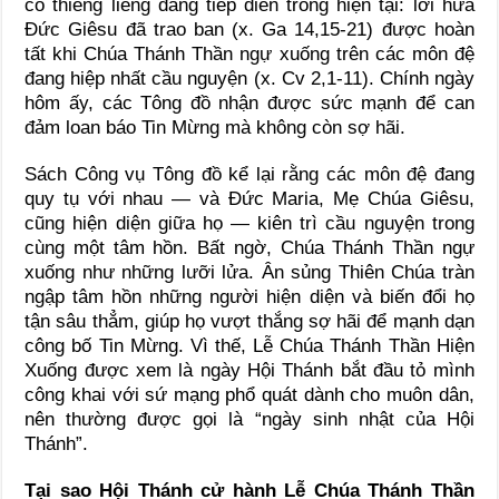
cố thiêng liêng đang tiếp diễn trong hiện tại: lời hứa
Đức Giêsu đã trao ban (x. Ga 14,15-21) được hoàn
tất khi Chúa Thánh Thần ngự xuống trên các môn đệ
đang hiệp nhất cầu nguyện (x. Cv 2,1-11). Chính ngày
hôm ấy, các Tông đồ nhận được sức mạnh để can
đảm loan báo Tin Mừng mà không còn sợ hãi.
Sách Công vụ Tông đồ kể lại rằng các môn đệ đang
quy tụ với nhau — và Đức Maria, Mẹ Chúa Giêsu,
cũng hiện diện giữa họ — kiên trì cầu nguyện trong
cùng một tâm hồn. Bất ngờ, Chúa Thánh Thần ngự
xuống như những lưỡi lửa. Ân sủng Thiên Chúa tràn
ngập tâm hồn những người hiện diện và biến đổi họ
tận sâu thẳm, giúp họ vượt thắng sợ hãi để mạnh dạn
công bố Tin Mừng. Vì thế, Lễ Chúa Thánh Thần Hiện
Xuống được xem là ngày Hội Thánh bắt đầu tỏ mình
công khai với sứ mạng phổ quát dành cho muôn dân,
nên thường được gọi là “ngày sinh nhật của Hội
Thánh”.
Tại sao Hội Thánh cử hành Lễ Chúa Thánh Thần