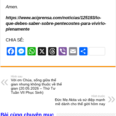
Amen.
https://www.aciprensa.com/noticias/125193/lo-
que-debes-saber-sobre-pentecostes-para-vivirlo-
plenamente
CHIA SẺ:
F
M
W
X
T
Vi
E
S
a
e
h
hr
b
m
h
c
ss
at
e
er
ail
ar
e
e
s
a
e
Hình sau
Với ơn Chúa, sống giữa thế
b
n
A
d
gian nhưng không thuộc về thế
gian (20.05.2026 – Thứ Tư
o
g
p
s
Tuần VII Phục Sinh)
Hình trước
o
er
p
Đức Mẹ Akita và sứ điệp mạnh
mẽ dành cho thế giới hôm nay
k
Bài cùng chuyên mục