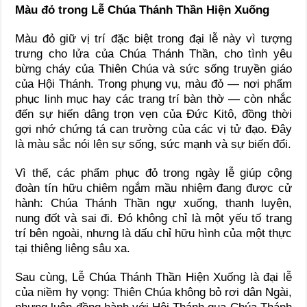
Màu đỏ trong Lễ Chúa Thánh Thần Hiện Xuống
Màu đỏ giữ vị trí đặc biệt trong đại lễ này vì tượng
trưng cho lửa của Chúa Thánh Thần, cho tình yêu
bừng cháy của Thiên Chúa và sức sống truyền giáo
của Hội Thánh. Trong phụng vụ, màu đỏ — nơi phẩm
phục linh mục hay các trang trí bàn thờ — còn nhắc
đến sự hiến dâng trọn vẹn của Đức Kitô, đồng thời
gợi nhớ chứng tá can trường của các vị tử đạo. Đây
là màu sắc nói lên sự sống, sức mạnh và sự biến đổi.
Vì thế, các phẩm phục đỏ trong ngày lễ giúp cộng
đoàn tín hữu chiêm ngắm mầu nhiệm đang được cử
hành: Chúa Thánh Thần ngự xuống, thanh luyện,
nung đốt và sai đi. Đó không chỉ là một yếu tố trang
trí bên ngoài, nhưng là dấu chỉ hữu hình của một thực
tại thiêng liêng sâu xa.
Sau cùng, Lễ Chúa Thánh Thần Hiện Xuống là đại lễ
của niềm hy vọng: Thiên Chúa không bỏ rơi dân Ngài,