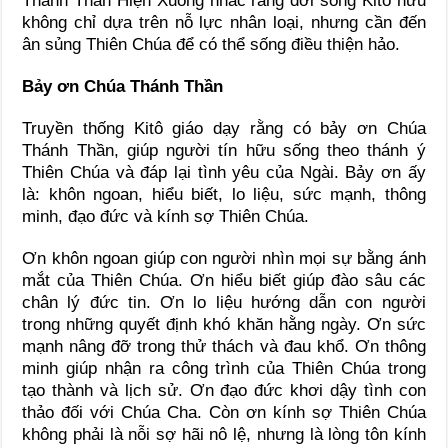
Thánh Thần Hiện Xuống nhắc rằng đời sống Kitô hữu
không chỉ dựa trên nỗ lực nhân loại, nhưng cần đến
ân sủng Thiên Chúa để có thể sống điều thiện hảo.
Bảy ơn Chúa Thánh Thần
Truyền thống Kitô giáo dạy rằng có bảy ơn Chúa
Thánh Thần, giúp người tín hữu sống theo thánh ý
Thiên Chúa và đáp lại tình yêu của Ngài. Bảy ơn ấy
là: khôn ngoan, hiểu biết, lo liệu, sức mạnh, thông
minh, đạo đức và kính sợ Thiên Chúa.
Ơn khôn ngoan giúp con người nhìn mọi sự bằng ánh
mắt của Thiên Chúa. Ơn hiểu biết giúp đào sâu các
chân lý đức tin. Ơn lo liệu hướng dẫn con người
trong những quyết định khó khăn hằng ngày. Ơn sức
mạnh nâng đỡ trong thử thách và đau khổ. Ơn thông
minh giúp nhận ra công trình của Thiên Chúa trong
tạo thành và lịch sử. Ơn đạo đức khơi dậy tình con
thảo đối với Chúa Cha. Còn ơn kính sợ Thiên Chúa
không phải là nỗi sợ hãi nô lệ, nhưng là lòng tôn kính