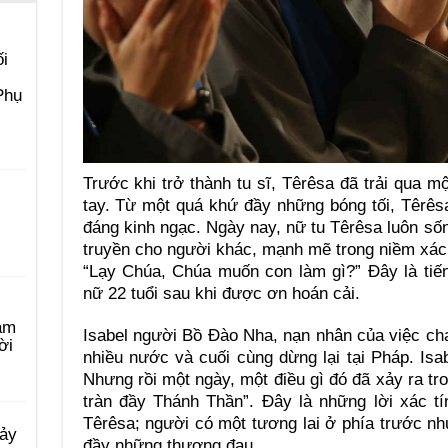
i
Phụ
Trước khi trở thành tu sĩ, Têrêsa đã trải qua m
tay. Từ một quá khứ đầy những bóng tối, Têrêsa 
đáng kinh ngạc. Ngày nay, nữ tu Têrêsa luôn sốn
truyền cho người khác, mạnh mẽ trong niềm xác 
“Lạy Chúa, Chúa muốn con làm gì?” Đây là tiến
nữ 22 tuổi sau khi được ơn hoán cải.
àm
Isabel người Bồ Đào Nha, nạn nhân của việc cha
ời
nhiều nước và cuối cùng dừng lại tại Pháp. Isab
Nhưng rồi một ngày, một điều gì đó đã xảy ra tr
tràn đầy Thánh Thần”. Đây là những lời xác tí
Têrêsa; người có một tương lai ở phía trước n
Bảy
đầy những thương đau.