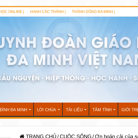
HỌC ONLINE |
HẠNH CÁC THÁNH |
THÁNH DÒNG ĐA MINH |
 ĐÌNH ĐA MINH
LỜI CHÚA
TÀI LIỆU
TÂM TÌNH
GIỚI TR
TRANG CHỦ
/
CUỘC SỐNG
/
Ơn hoán cải của s