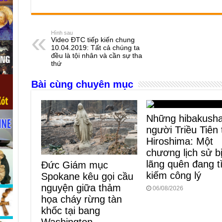
a
e
h
hr
b
m
h
c
ss
at
e
er
ail
ar
e
e
s
a
e
Hình sau
Video ĐTC tiếp kiến chung
b
n
A
d
10.04.2019: Tất cả chúng ta
đều là tội nhân và cần sự tha
o
g
p
s
thứ
o
er
p
Bài cùng chuyên mục
k
Những hibakush
người Triều Tiên 
Hiroshima: Một
chương lịch sử b
lãng quên đang 
Đức Giám mục
kiếm công lý
Spokane kêu gọi cầu
nguyện giữa thảm
06/08/2026
họa cháy rừng tàn
khốc tại bang
Washington