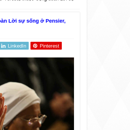
àn Lời sự sống ở Pensier,
LinkedIn
Pinterest