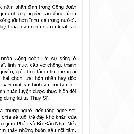
ột năm phân định trong Cộng đoàn
giữa những người bạn đồng hành
sống tốt hơn “như cá trong nước”.
dạy thỏa mãn nơi cô cơn khát tận
a nhập Cộng đoàn Lời sự sống ở
sĩ, linh mục, cặp vợ chồng, thanh
guyện, giúp tĩnh tâm cho những ai
c hai chọn lựa: hôn nhân hay độc
h với một sự bình an nội tâm cô
ình huấn luyện được thực hiện đối
 dừng lại tại Thụy Sĩ.
a những người đến lắng nghe sơ.
 chia sẻ tuổi trẻ đầy khó khăn của
 co giữa Pháp và Bồ Đào Nha. Nếu
hìn thấy những buồn sầu nội tâm.