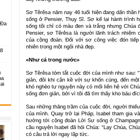
Sơ Têrêsa năm nay 46 tuổi hiện đang dấn thân 
sống ở Pensier, Thụy Sĩ. Sơ kể lại hành trình
 Ða
sống tôi chỉ có màu đen và trắng nhưng Chúa 
Pensier, sơ Têrêsa là người lãnh trách nhiệm 
của cộng đoàn. Đối với sơ công việc đón tiếp
nhiên trong một ngôi nhà đẹp.
 8
«Như cá trong nước»
u
Sơ Têrêsa tóm tắt cuộc đời của mình như sau: “
ọa
giản, đôi khi cận kề với sự khốn cùng, đến m
ại
khó nghèo tự nguyện này có mối liên hệ với Chú
sống đơn giản, bởi vì tôi đã tìm thấy kho báu đíc
Sau những thăng trầm của cuộc đời, người thiếu 
của mình. Quay trở lại Pháp, Isabel tham gia 
hướng tới cộng đoàn Lời Sự sống ở Champagne
cầu nguyện Isabel đã hỏi Chúa: “Lạy Chúa, Chú
có câu trả lời ngay lập tức.