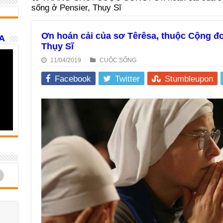
sống ở Pensier, Thụy Sĩ
Ơn hoán cải của sơ Têrêsa, thuộc Cộng đo
A
Thụy Sĩ
11/04/2019
CUỘC SỐNG
Facebook
Twitter
Stumbleupon
d