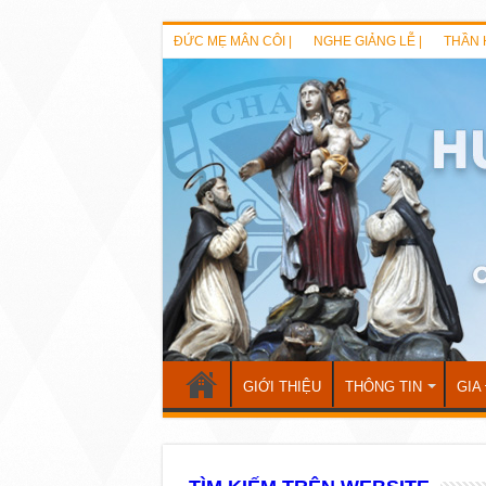
ĐỨC MẸ MÂN CÔI |
NGHE GIẢNG LỄ |
THẦN 
GIỚI THIỆU
THÔNG TIN
GIA