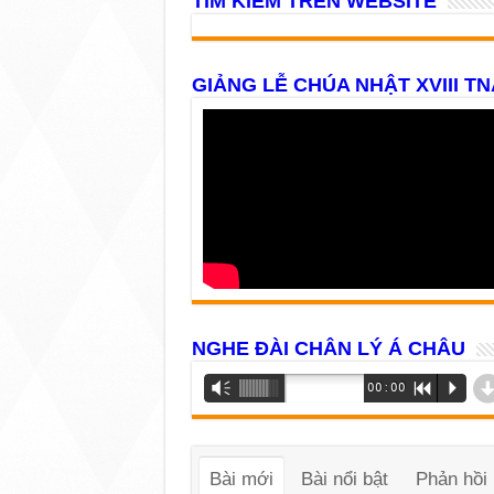
TÌM KIẾM TRÊN WEBSITE
GIẢNG LỄ CHÚA NHẬT XVIII TN
NGHE ĐÀI CHÂN LÝ Á CHÂU
Trình
Vm
00:00
R
P
phát
âm
thanh
Bài mới
Bài nổi bật
Phản hồi