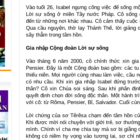
Vào tuổi 26, Isabel ngưng công việc để sống m
Lời sự sống ở miền Tây nước Pháp. Cô sống 
đến từ những nơi khác nhau. Cô cảm thấy cuộc 
Qua cầu nguyện, thờ lạy Thánh Thể, lời giảng 
sây thẳm trong tâm hồn.
Gia nhập Cộng đoàn Lời sự sống
Vào tháng 6 năm 2000, cô chính thức xin gi
Pensier. Đây là một Cộng đoàn bao gồm: các tu 
thiếu niên. Mọi người cùng nhau làm việc, cầu n
có nhu cầu. Khi xin gia nhập Isabel đứng trướ
thân? Cô xin Chúa soi sáng. Sau khi phân địn
quyết định chọn đời sống độc thân. Một hành tr
với cô: từ Rôma, Pensier, Bỉ, Salvador. Cuối cùng
Lời chứng của sơ Têrêsa chạm đến tâm hồn củ
Khi được mời nói chuyện với giới trẻ, sơ thường
mình. Chính vì cha mẹ chia tay mà sơ bị giằng
không có niềm hy vọng vào tương lai, sơ chỉ n