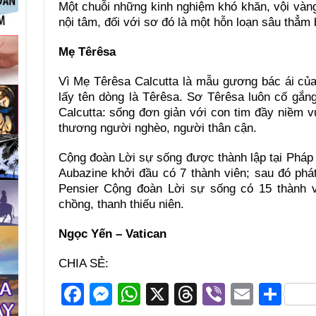
Một chuỗi những kinh nghiệm khó khăn, vội vàng
nội tâm, đối với sơ đó là một hỗn loạn sâu thẳm 
Mẹ Têrêsa
Vì Mẹ Têrêsa Calcutta là mẫu gương bác ái của
lấy tên dòng là Têrêsa. Sơ Têrêsa luôn cố gắ
Calcutta: sống đơn giản với con tim đầy niềm v
thương người nghèo, người thân cận.
Cộng đoàn Lời sự sống được thành lập tại Pháp
Aubazine khởi đầu có 7 thành viên; sau đó phá
Pensier Cộng đoàn Lời sự sống có 15 thành vi
chồng, thanh thiếu niên.
Ngọc Yến – Vatican
CHIA SẺ:
F
M
W
X
T
Vi
E
S