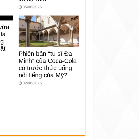
05/08/2026
vừa
 là
ng
đất
Phiên bản “tu sĩ Đa
Minh” của Coca-Cola
có trước thức uống
nổi tiếng của Mỹ?
02/08/2026