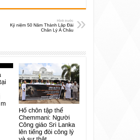
Hình trước
Kỷ niệm 50 Năm Thành Lập Đài
Chân Lý Á Châu
a
tại
ị
tìm
Hố chôn tập thể
Chemmani: Người
Công giáo Sri Lanka
lên tiếng đòi công lý
và sự thật