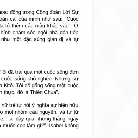
hoạt động trong Cộng đoàn Lời Sự
 hoán cải của mình như sau: “Cuộc
đã tô thêm các màu khác vào”. Ở
chính chăm sóc ngôi nhà đón tiếp
 như một đặc sủng giản dị và tự
Tôi đã trải qua một cuộc sống đơn
ột cuộc sống khó nghèo. Nhưng sự
a Kitô. Tôi cố gắng sống một cuộc
h thực, đó là Thiên Chúa”.
nữ trẻ tự hỏi ý nghĩa sự hiện hữu
vào một nhóm cầu nguyện, và từ từ
. Tại đây qua những tháng ngày
a muốn con làm gì?”. Isabel không