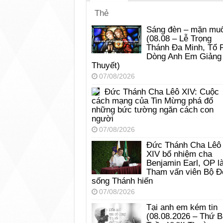
Thẻ
Sáng đèn – mặn muố
(08.08 – Lễ Trọng
Thánh Đa Minh, Tổ 
Dòng Anh Em Giảng
Thuyết)
07/08/2026
Đức Thánh Cha Lêô XIV: Cuộc
cách mạng của Tin Mừng phá đổ
những bức tường ngăn cách con
người
07/08/2026
Đức Thánh Cha Lêô
XIV bổ nhiệm cha
Benjamin Earl, OP l
Tham vấn viên Bộ Đ
sống Thánh hiến
07/08/2026
Tại anh em kém tin
(08.08.2026 – Thứ 