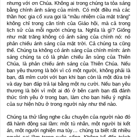
nhưng với ơn Chúa. Không ai trong chúng ta tỏa sáng
bằng chính ánh sáng của mình. Có một điều mà các
thần học gia cổ xưa gọi là “mầu nhiệm của mặt trăng”
không chỉ trong căn tính của Giáo hội, mà cả trong
lịch sử của mỗi người chúng ta. Nghĩa là gì? Giống
như mặt trăng không có ánh sáng của chính nó: nó
phản chiếu ánh sáng của mặt trời. Cả chúng ta cũng
thế. Chúng ta không có ánh sáng của chính mình: ánh
sáng chúng ta có là phản chiếu ân sủng của Thiên
Chúa, là phản chiếu ánh sáng của Thiên Chúa. Nếu
bạn yêu thương là bởi vì có một người, không phải là
bạn, đã mỉm cười với bạn khi bạn còn là một đứa trẻ
và dạy bạn đáp trả lại bằng một nụ cười. Nếu bạn yêu
thương là bởi vì một ai đó ở bên cạnh bạn đã đánh
thức tình yêu ở trong bạn, làm cho bạn hiểu ý nghĩa
của sự hiện hữu ở trong người này như thế nào.
Chúng ta thử lắng nghe câu chuyện của người nào đó
đã hành động sai lầm: một tù nhân, một người bị kết
án, một người nghiện ma túy… chúng ta biết rất nhiều