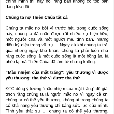
chính mình thì hãy nói rằng bạn không có tội: bạn
đang lừa dối.
Chúng ta nợ Thiên Chúa tất cả
Chúng ta mắc nợ bởi vì trước hết, trong cuộc sống
này, chúng ta đã nhận được rất nhiều: sự hiện hữu,
một người cha và một người mẹ, tình bạn, những
điều kỳ diệu trong vũ trụ … Ngay cả khi chúng ta trải
qua những ngày khó khăn, chúng ta phải luôn nhớ
rằng cuộc sống là một cuộc sống là một hồng ân, là
phép lạ mà Thiên Chúa đã làm từ nhưng không.
“Mầu nhiệm của mặt trăng”: yêu thương vì được
yêu thương; tha thứ vì được tha thứ
ĐTC dùng ý tưởng “mầu nhiệm của mặt trăng” để giải
thich rằng chúng ta là người mắc nợ vì ngay cả khi
chúng ta có thể yêu thương, không ai trong chúng ta
có khả năng yêu thương chỉ bằng sức lực của mình.
Tình yêu thật sự … chúng ta có thể yêu thương,