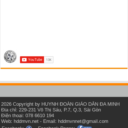
2026 Copyright by HUYNH ĐOÀN GIÁO DÂN ĐA MINH
Địa chỉ: 229-231 Võ Thị Sáu, P.7, Q.3, Sài Gòn
Điện thoại: 078 6610 194
Web: hddmvn.net - Email: hddmvnnet@gmail.com