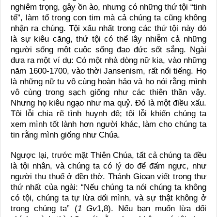
nghiêm trọng, gây ồn ào, nhưng có những thứ tội “tinh
tế”, làm tổ trong con tim mà cả chúng ta cũng không
nhận ra chúng. Tội xấu nhất trong các thứ tội này đó
là sự kiêu căng, thứ tội có thể lây nhiễm cả những
người sống một cuộc sống đạo đức sốt sắng. Ngài
đưa ra một ví dụ: Có một nhà dòng nữ kia, vào những
năm 1600-1700, vào thời Jansenism, rất nổi tiếng. Họ
là những nữ tu vô cùng hoàn hảo và họ nói rằng mình
vô cùng trong sạch giống như các thiên thần vậy.
Nhưng họ kiêu ngạo như ma quỷ. Đó là một điều xấu.
Tội lỗi chia rẽ tình huynh đệ; tội lỗi khiến chúng ta
xem mình tốt lành hơn người khác, làm cho chúng ta
tin rằng mình giống như Chúa.
Ngược lại, trước mặt Thiên Chúa, tất cả chúng ta đều
là tội nhân, và chúng ta có lý do để đấm ngực, như
người thu thuế ở đền thờ. Thánh Gioan viết trong thư
thứ nhất của ngài: “Nếu chúng ta nói chúng ta không
có tội, chúng ta tự lừa dối mình, và sự thật không ở
trong chúng ta” (
1 Gv
1,8). Nếu bạn muốn lừa dối