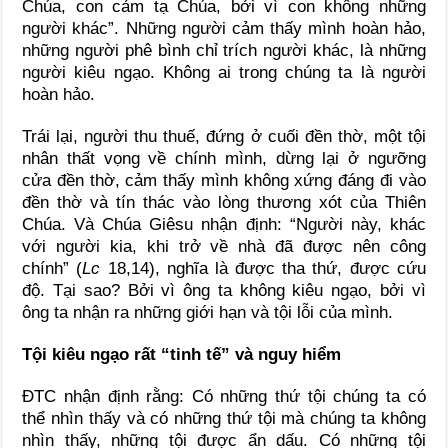
Chúa, con cảm tạ Chúa, bởi vì con không những
người khác”. Những người cảm thấy mình hoàn hảo,
những người phê bình chỉ trích người khác, là những
người kiêu ngạo. Không ai trong chúng ta là người
hoàn hảo.
Trái lại, người thu thuế, đứng ở cuối đền thờ, một tội
nhân thất vọng về chính mình, dừng lại ở ngưỡng
cửa đền thờ, cảm thấy mình không xứng đáng đi vào
đền thờ và tín thác vào lòng thương xót của Thiên
Chúa. Và Chúa Giêsu nhận định: “Người này, khác
với người kia, khi trở về nhà đã được nên công
chính” (
Lc
18,14), nghĩa là được tha thứ, được cứu
độ. Tại sao? Bởi vì ông ta không kiêu ngạo, bởi vì
ông ta nhận ra những giới hạn và tội lỗi của mình.
Tội kiêu ngạo rất “tinh tế” và
nguy hiểm
ĐTC nhận định rằng: Có những thứ tội chúng ta có
thể nhìn thấy và có những thứ tội mà chúng ta không
nhìn thấy, những tội được ẩn dấu. Có những tội