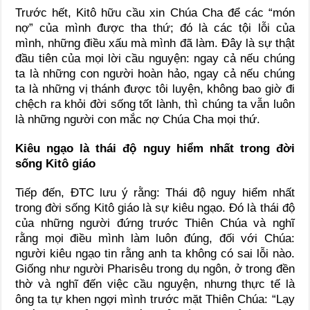
Trước hết, Kitô hữu cầu xin Chúa Cha để các “món
nợ” của mình được tha thứ; đó là các tội lỗi của
mình, những điều xấu mà mình đã làm. Đây là sự thật
đầu tiên của mọi lời cầu nguyện: ngay cả nếu chúng
ta là những con người hoàn hảo, ngay cả nếu chúng
ta là những vị thánh được tôi luyện, không bao giờ đi
chệch ra khỏi đời sống tốt lành, thì chúng ta vẫn luôn
là những người con mắc nợ Chúa Cha mọi thứ.
Kiêu ngạo là thái độ nguy hiểm nhất trong đời
sống Kitô giáo
Tiếp đến, ĐTC lưu ý rằng: Thái độ nguy hiểm nhất
trong đời sống Kitô giáo là sự kiêu ngạo. Đó là thái độ
của những người đứng trước Thiên Chúa và nghĩ
rằng mọi điều mình làm luôn đúng, đối với Chúa:
người kiêu ngạo tin rằng anh ta không có sai lỗi nào.
Giống như người Pharisêu trong dụ ngôn, ở trong đền
thờ và nghĩ đến việc cầu nguyện, nhưng thực tế là
ông ta tự khen ngợi mình trước mặt Thiên Chúa: “Lạy