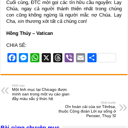
Cuối cùng, ĐTC mời gọi các tín hữu cầu nguyện: Lạy
Chúa, ngay cả người thánh thiện nhất trong chúng
con cũng không ngừng là người mắc nợ Chúa. Lạy
Cha, xin thương xót tất cả chúng con!
Hồng Thủy – Vatican
CHIA SẺ:
F
M
W
X
T
Vi
E
S
a
e
h
hr
b
m
h
c
ss
at
e
er
ail
ar
e
e
s
a
e
Hình sau
Một linh mục tại Chicago được
b
n
A
d
minh oan trong một vụ cáo gian
đầy màu sắc ý thức hệ
o
g
p
s
Hình trước
Ơn hoán cải của sơ Têrêsa,
o
er
p
thuộc Cộng đoàn Lời sự sống ở
Pensier, Thụy Sĩ
k
Bài cùng chuyên mục