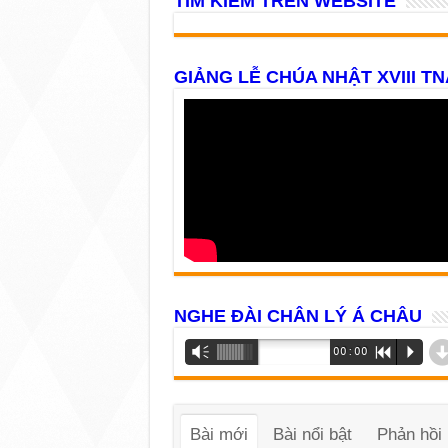
TÌM KIẾM TRÊN WEBSITE
GIẢNG LỄ CHÚA NHẬT XVIII TN
NGHE ĐÀI CHÂN LÝ Á CHÂU
Trình
Vm
00:00
R
P
phát
âm
thanh
Bài mới
Bài nổi bật
Phản hồi