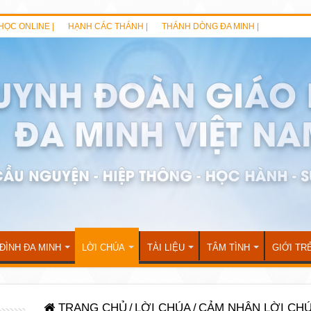
HỌC ONLINE |
HẠNH CÁC THÁNH |
THÁNH DÒNG ĐA MINH |
 ĐÌNH ĐA MINH
LỜI CHÚA
TÀI LIỆU
TÂM TÌNH
GIỚI TR
TRANG CHỦ
/
LỜI CHÚA
/
CẢM NHẬN LỜI CH