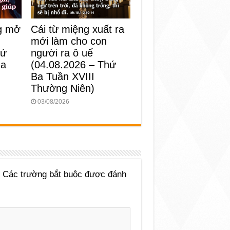
Cái từ miệng xuất ra
ng mở
mới làm cho con
người ra ô uế
hứ
(04.08.2026 – Thứ
ùa
Ba Tuần XVIII
Thường Niên)
03/08/2026
Các trường bắt buộc được đánh