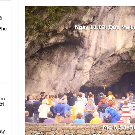
i
Phụ
àm
ời
Bảy