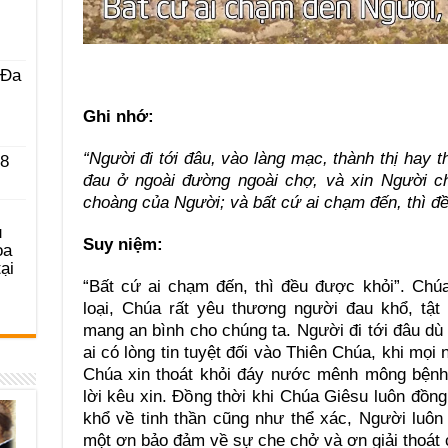
 Ða
Ghi nhớ:
“Người đi tới đâu, vào làng mạc, thành thị hay 
 8
đau ở ngoài đường ngoài chợ, và xin Người ch
choàng của Người; và bất cứ ai chạm đến, thì đ
u
Suy
niệm:
ọa
ại
“Bất cứ ai chạm đến, thì đều được khỏi”. Ch
loại, Chúa rất yêu thương người đau khổ, tậ
mang an bình cho chúng ta. Người đi tới đâu dù 
ai có lòng tin tuyệt đối vào Thiên Chúa, khi mọi
Chúa xin thoát khỏi đáy nước mênh mông bệnh
lời kêu xin. Đồng thời khi Chúa Giêsu luôn đồ
khổ về tinh thần cũng như thể xác, Người luôn 
một ơn bảo đảm về sự che chở và ơn giải thoát