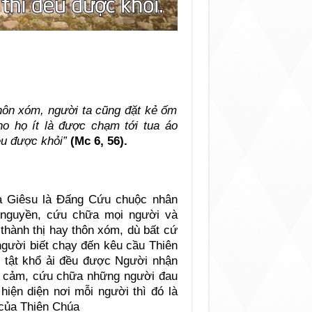
thôn xóm, người ta cũng đặt kẻ ốm
o họ ít là được chạm tới tua áo
ều được khỏi”
(Mc 6, 56).
úa Giêsu là Đấng Cứu chuộc nhân
t nguyền, cứu chữa mọi người và
thành thị hay thôn xóm, dù bất cứ
 người biết chạy đến kêu cầu Thiên
 tật khổ ải đều được Người nhận
ng cảm, cứu chữa những người đau
hiện diện nơi mỗi người thì đó là
 của Thiên Chúa