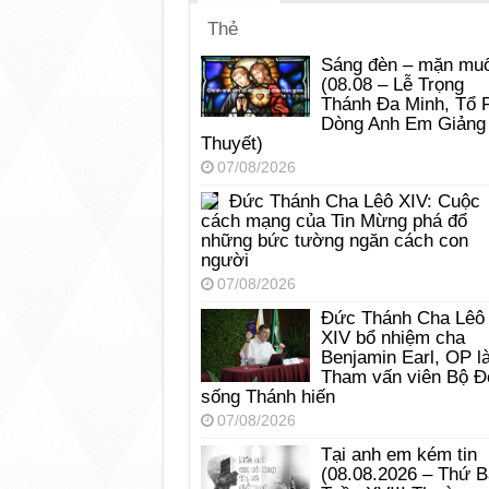
Thẻ
Sáng đèn – mặn muố
(08.08 – Lễ Trọng
Thánh Đa Minh, Tổ 
Dòng Anh Em Giảng
Thuyết)
07/08/2026
Đức Thánh Cha Lêô XIV: Cuộc
cách mạng của Tin Mừng phá đổ
những bức tường ngăn cách con
người
07/08/2026
Đức Thánh Cha Lêô
XIV bổ nhiệm cha
Benjamin Earl, OP l
Tham vấn viên Bộ Đ
sống Thánh hiến
07/08/2026
Tại anh em kém tin
(08.08.2026 – Thứ 