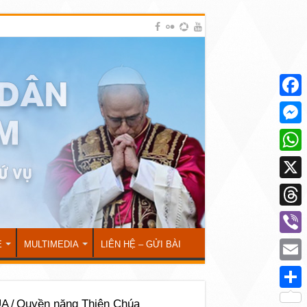
Face
Mess
What
X
Thre
Viber
Ẻ
MULTIMEDIA
LIÊN HỆ – GỬI BÀI
Emai
Shar
ÚA
/
Quyền năng Thiên Chúa