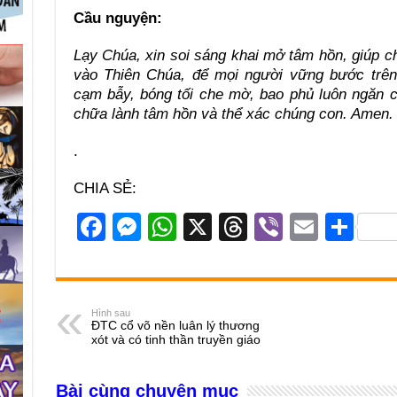
Cầu nguyện:
Lạy Chúa, xin soi sáng khai mở tâm hồn, giúp ch
vào Thiên Chúa, để mọi người vững bước trên
cạm bẫy, bóng tối che mờ, bao phủ luôn ngăn 
chữa lành tâm hồn và thể xác chúng con. Amen.
.
CHIA SẺ:
F
M
W
X
T
Vi
E
S
a
e
h
hr
b
m
h
c
ss
at
e
er
ail
ar
e
e
s
a
e
Hình sau
ĐTC cổ võ nền luân lý thương
b
n
A
d
xót và có tinh thần truyền giáo
o
g
p
s
Bài cùng chuyên mục