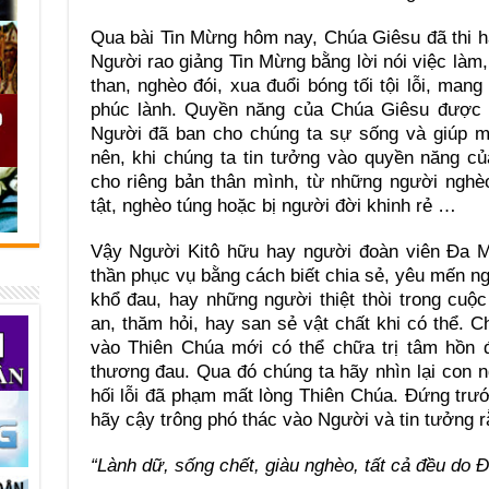
Qua bài Tin Mừng hôm nay, Chúa Giêsu đã thi h
Người rao giảng Tin Mừng bằng lời nói việc làm,
than, nghèo đói, xua đuổi bóng tối tội lỗi, man
phúc lành. Quyền năng của Chúa Giêsu được th
Người đã ban cho chúng ta sự sống và giúp mọ
nên, khi chúng ta tin tưởng vào quyền năng c
cho riêng bản thân mình, từ những người nghè
tật, nghèo túng hoặc bị người đời khinh rẻ …
Vậy Người Kitô hữu hay người đoàn viên Đa M
thần phục vụ bằng cách biết chia sẻ, yêu mến ng
khổ đau, hay những người thiệt thòi trong cuộc
an, thăm hỏi, hay san sẻ vật chất khi có thể. Ch
vào Thiên Chúa mới có thể chữa trị tâm hồn đầ
thương đau. Qua đó chúng ta hãy nhìn lại con 
hối lỗi đã phạm mất lòng Thiên Chúa. Đứng trư
hãy cậy trông phó thác vào Người và tin tưởng r
“Lành dữ, sống chết, giàu nghèo, tất cả đều do 