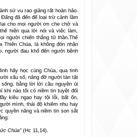
ành sứ vụ rao giảng rất hoàn hảo.
 Đấng đã đến để loại trừ cảnh lầm
g lại cho mọi người ơn che chở và
ể hiện qua lời nói và việc làm,
i người chiến thắng tử thần.Thế
ủa Thiên Chúa, là không đón nhận
o, người đau khổ đến người bệnh
inh hãy học cùng Chúa, qua tinh
ười xấu số, nâng đỡ người tàn tật
 sống, bằng lời lời cầu nguyện ủi
ỉ khi nào tôi có niềm tin tuyệt đối
y kiêu ngạo hay tội lỗi, bất ổn,
người mình, thái độ khiêm nhu hay
ớc quyền năng và niềm tin son sắt
ằng:
Đức Chúa”
(Hc 11,14).