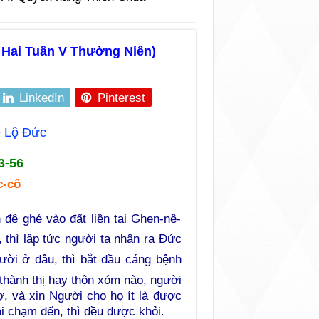
 Hai Tuần V Thường Niên)
LinkedIn
Pinterest
 Lộ Ðức
3-56
c-cô
 đệ ghé vào đất liền tại Ghen-nê-
 thì lập tức người ta nhận ra Đức
ời ở đâu, thì bắt đầu cáng bệnh
thành thị hay thôn xóm nào, người
, và xin Người cho họ ít là được
i chạm đến, thì đều được khỏi.