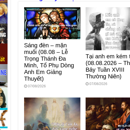
o
er
p
k
Sáng đèn – mặn
muối (08.08 – Lễ
Tại anh em kém t
Trọng Thánh Đa
(08.08.2026 – T
Minh, Tổ Phụ Dòng
Bảy Tuần XVIII
Anh Em Giảng
Thường Niên)
Thuyết)
07/08/2026
07/08/2026