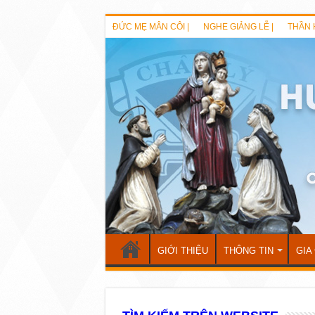
ĐỨC MẸ MÂN CÔI |
NGHE GIẢNG LỄ |
THẦN 
GIỚI THIỆU
THÔNG TIN
GIA