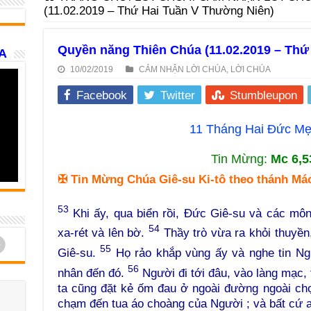
(11.02.2019 – Thứ Hai Tuần V Thường Niên)
Quyền năng Thiên Chúa (11.02.2019 – Thứ
A
10/02/2019
CẢM NHẬN LỜI CHÚA
,
LỜI CHÚA
Facebook
Twitter
Stumbleupon
11 Tháng Hai Ðức Mẹ
Tin Mừng:
Mc 6,5
✠
Tin Mừng Chúa Giê-su Ki-tô theo thánh Má
53
Khi ấy, qua biển rồi, Đức Giê-su và các môn
54
xa-rét và lên bờ.
Thầy trò vừa ra khỏi thuyền,
d
55
Giê-su.
Họ rảo khắp vùng ấy và nghe tin Ngư
56
nhân đến đó.
Người đi tới đâu, vào làng mạc, 
ta cũng đặt kẻ ốm đau ở ngoài đường ngoài chợ
chạm đến tua áo choàng của Người ; và bất cứ a