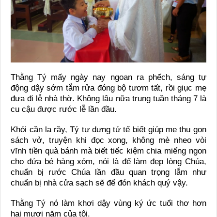
Thằng Tý mấy ngày nay ngoan ra phếch, sáng tự
động dậy sớm tắm rửa đóng bộ tươm tất, rồi giục mẹ
đưa đi lễ nhà thờ. Không lâu nữa trung tuần tháng 7 là
cu cậu được rước lễ lần đầu.
Khỏi cần la rầy, Tý tự dưng tử tế biết giúp mẹ thu gọn
sách vở, truyện khi đọc xong, không mè nheo vòi
vĩnh tiền quà bánh mà biết tiếc kiệm chia miếng ngon
cho đứa bé hàng xóm, nói là để làm đẹp lòng Chúa,
chuẩn bị rước Chúa lần đầu quan trọng lắm như
chuẩn bị nhà cửa sạch sẽ để đón khách quý vậy.
Thằng Tý nó làm khơi dậy vùng ký ức tuổi thơ hơn
hai mươi năm của tôi.