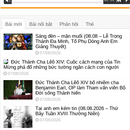
Vm
00:00
R
P
phát
âm
thanh
Bài mới
Bài nổi bật
Phản hồi
Thẻ
Sáng đèn – mặn muối (08.08 – Lễ Trọng
Thánh Đa Minh, Tổ Phụ Dòng Anh Em
Giảng Thuyết)
07/08/2026
Đức Thánh Cha Lêô XIV: Cuộc cách mạng của Tin
Mừng phá đổ những bức tường ngăn cách con người
07/08/2026
Đức Thánh Cha Lêô XIV bổ nhiệm cha
Benjamin Earl, OP làm Tham vấn viên Bộ
Đời sống Thánh hiến
07/08/2026
Tại anh em kém tin (08.08.2026 – Thứ
Bảy Tuần XVIII Thường Niên)
07/08/2026