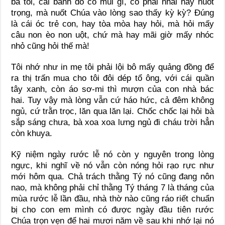
bà tôi, cái bánh đó có mùi gì, có phải nhai hay nuốt
trọng, mà nuốt Chúa vào lòng sao thấy kỳ kỳ? Đúng
là cái óc trẻ con, hay tòa mòa hay hỏi, mà hỏi mấy
câu non èo non uột, chứ mà hay mãi giờ mấy nhóc
nhỏ cũng hỏi thế mà!
Tôi nhớ như in mẹ tôi phải lội bô mấy quảng đồng để
ra thị trấn mua cho tôi đôi dép tổ ông, với cái quần
tây xanh, còn áo sơ-mi thì mượn của con nhà bác
hai. Tuy vậy mà lòng vẫn cứ háo hức, cả đêm không
ngủ, cứ trằn trọc, lăn qua lăn lại. Chốc chốc lại hỏi bà
sắp sáng chưa, bà xoa xoa lưng ngủ đi cháu trời hẳn
còn khuya.
Kỹ niệm ngày rước lễ nó còn y nguyên trong lòng
ngực, khi nghĩ về nó vẫn còn nóng hỏi rạo rực như
mới hôm qua. Chả trách thằng Tý nó cũng đang nôn
nao, mà không phải chỉ thằng Tý tháng 7 là tháng của
mùa rước lễ lần đầu, nhà thờ nào cũng ráo riết chuẩn
bị cho con em mình có được ngày đầu tiên rước
Chúa trọn vẹn để hai mươi năm về sau khi nhớ lại nó