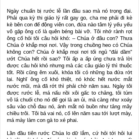
Ngày chuẩn bị rước lễ lần đầu sao mà nó trọng đại.
Phải qua kỳ thi giáo lý rất gay go, cha mẹ phải đi kè
kè bên con để động viên con, đứa nào tâm lý yếu yếu
vô gặp ông cố là quên béng bài vỡ. Tôi nhớ rành rọt
ông cố hỏi tôi câu hỏi khó: – Chúa ở đâu con? Thưa
Chúa ở khắp mọi nơi. Vậy trong chuồng heo có Chúa
không con? Chúa ở khắp mọi nơi tối ngủ “đái dầm”
ướt Chúa hết rồi sao? Tôi ấp a ấp úng chưa trả lời
được câu hỏi khó nhưng mà các câu giáo lý thì thuộc
tốt. Rồi cũng êm xuôi, khóa tôi có những ba đứa rớt
lại. Nghĩ ông cố khó thiệt, nó khóc hết nước mắt
nước mũi, mà đã rớt thì phải chờ năm sau. Ngày tôi
được rước lễ, má nấu nồi xôi gấc to chảng, tôi túm
vô lá chuối cho nó để gọi là an ủi, mà càng như xoáy
sâu vào chỗ đau nó, ánh mắt nó buồn như tảng mây
chiều trôi. Tôi bá vai nó, cố lên năm sau tới lượt mày,
má mày làm con gà to xé phai.
Lần đầu tiên rước Chúa lo dữ lắm, cứ hỏi tới hỏi lui