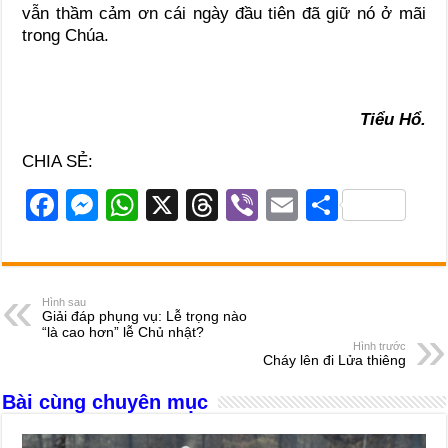
vẫn thầm cảm ơn cái ngày đầu tiên đã giữ nó ở mãi
trong Chúa.
Tiểu Hổ.
CHIA SẺ:
F
M
W
X
T
Vi
E
S
a
e
h
hr
b
m
h
c
ss
at
e
er
ail
ar
e
e
s
a
e
Hình sau
Giải đáp phụng vụ: Lễ trọng nào
b
n
A
d
“là cao hơn” lễ Chủ nhật?
Hình trước
o
g
p
s
Cháy lên đi Lửa thiêng
o
er
p
Bài cùng chuyên mục
k