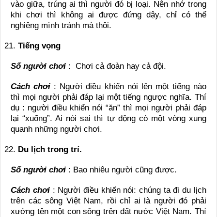
vào giữa, trúng ai thì người đó bị loại. Nên nhớ trong
khi chơi thì không ai được đứng dậy, chỉ có thể
nghiêng mình tránh mà thôi.
Tiếng vọng
Số người chơi
: Chơi cả đoàn hay cả đội.
Cách chơi
: Người điều khiển nói lên một tiếng nào
thì mọi người phải đáp lại một tiếng ngược nghĩa. Thí
dụ : người điều khiển nói “ăn” thì mọi người phải đáp
lại “xuống”. Ai nói sai thì tự động cò một vòng xung
quanh những người chơi.
Du lịch trong trí.
Số người chơi
: Bao nhiêu người cũng được.
Cách chơi
: Người điều khiển nói: chúng ta đi du lịch
trên các sông Việt Nam, rồi chỉ ai là người đó phải
xướng tên một con sông trên đất nước Việt Nam. Thí