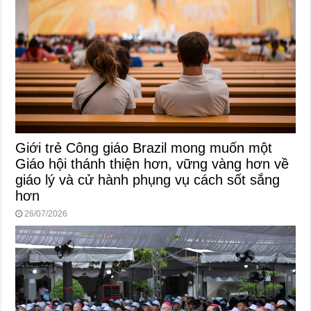
Giới trẻ Công giáo Brazil mong muốn một
Giáo hội thánh thiện hơn, vững vàng hơn về
giáo lý và cử hành phụng vụ cách sốt sắng
hơn
26/07/2026