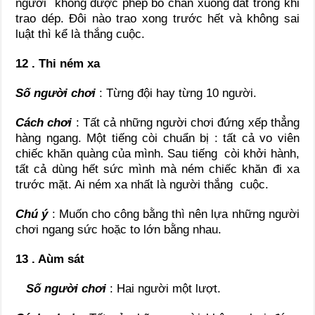
người không được phép bỏ chân xuống đất trong khi
trao dép. Đôi nào trao xong trước hết và không sai
luật thì kể là thắng cuộc.
12 . Thi ném xa
Số người chơi
: Từng đội hay từng 10 người.
Cách chơi
: Tất cả những người chơi đứng xếp thẳng
hàng ngang. Một tiếng còi chuẩn bị : tất cả vo viên
chiếc khăn quàng của mình. Sau tiếng còi khởi hành,
tất cả dùng hết sức mình mà ném chiếc khăn đi xa
trước mặt. Ai ném xa nhất là người thắng cuộc.
Chú ý
: Muốn cho công bằng thì nên lựa những người
chơi ngang sức hoặc to lớn bằng nhau.
13 . Aùm sát
Số người chơi
: Hai người một lượt.