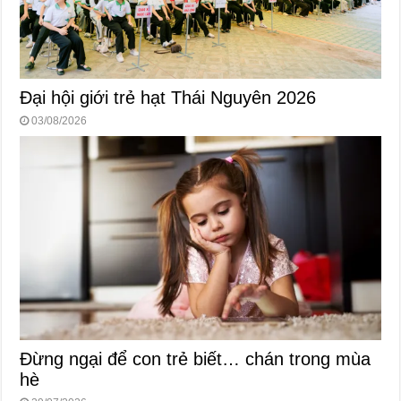
Đại hội giới trẻ hạt Thái Nguyên 2026
03/08/2026
Đừng ngại để con trẻ biết… chán trong mùa
hè