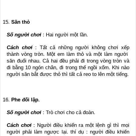
Săn thỏ
Số người chơi
: Hai người một lần.
Cách chơi
: Tất cả những người không chơi xếp
thành vòng tròn. Một em làm thỏ và một làm người
săn đuổi nhau. Cả hai đều phải đi trong vòng tròn và
đi bằng 10 ngón chân, đi trong thế ngồi xổm. Khi nào
người săn bắt được thỏ thì tất cả reo to lên một tiếng.
Phe đối lập.
Số người chơi
: Trò chơi cho cả đoàn.
Cách chơi
: Người điều khiển ra một lệnh gì thì mọi
người phải làm ngược lại. thí dụ : người điều khiển