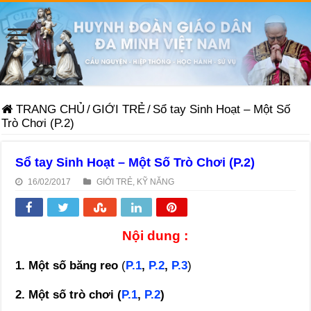
TRANG CHỦ
/
GIỚI TRẺ
/
Sổ tay Sinh Hoạt – Một Số
Trò Chơi (P.2)
Sổ tay Sinh Hoạt – Một Số Trò Chơi (P.2)
16/02/2017
GIỚI TRẺ
,
KỸ NĂNG
Nội dung :
1.
Một số băng reo
(
P.1
,
P.2
,
P.3
)
2. Một số trò chơi (
P.1
,
P.2
)