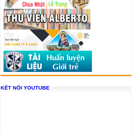
KẾT NỐI YOUTUBE