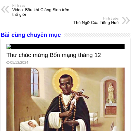
e
e
s
a
e
Hình sau
Video: Bầu khí Giáng Sinh trên
b
n
A
d
thế giới
Hình trước
o
g
p
s
Thổ Ngữ Của Tiếng Huế
o
er
p
Bài cùng chuyên mục
k
Thư chúc mừng Bổn mạng tháng 12
05/12/2024