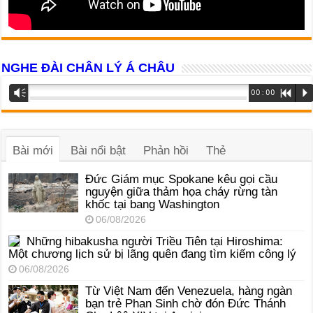
NGHE ĐÀI CHÂN LÝ Á CHÂU
Trình
Vm
00:00
R
P
phát
âm
thanh
Bài mới
Bài nổi bật
Phản hồi
Thẻ
Đức Giám mục Spokane kêu gọi cầu
nguyện giữa thảm họa cháy rừng tàn
khốc tại bang Washington
06/08/2026
Những hibakusha người Triều Tiên tại Hiroshima:
Một chương lịch sử bị lãng quên đang tìm kiếm công lý
06/08/2026
Từ Việt Nam đến Venezuela, hàng ngàn
bạn trẻ Phan Sinh chờ đón Đức Thánh