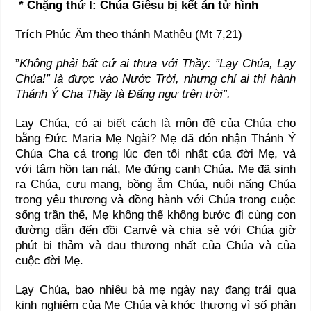
* Chặng thứ I: Chúa Giêsu bị kết án tử hình
Trích Phúc Âm theo thánh Mathêu (Mt 7,21)
”
Không phải bất cứ ai thưa với Thầy: ”Lạy Chúa, Lạy
Chúa!” là được vào Nước Trời, nhưng chỉ ai thi hành
Thánh Ý Cha Thầy là Đấng ngự trên trời”.
Lạy Chúa, có ai biết cách là môn đệ của Chúa cho
bằng Đức Maria Mẹ Ngài? Mẹ đã đón nhận Thánh Ý
Chúa Cha cả trong lúc đen tối nhất của đời Mẹ, và
với tâm hồn tan nát, Mẹ đứng cạnh Chúa. Mẹ đã sinh
ra Chúa, cưu mang, bồng ẵm Chúa, nuôi nấng Chúa
trong yêu thương và đồng hành với Chúa trong cuộc
sống trần thế, Mẹ không thể không bước đi cùng con
đường dẫn đến đồi Canvê và chia sẻ với Chúa giờ
phút bi thảm và đau thương nhất của Chúa và của
cuộc đời Mẹ.
Lạy Chúa, bao nhiêu bà mẹ ngày nay đang trải qua
kinh nghiệm của Mẹ Chúa và khóc thương vì số phận