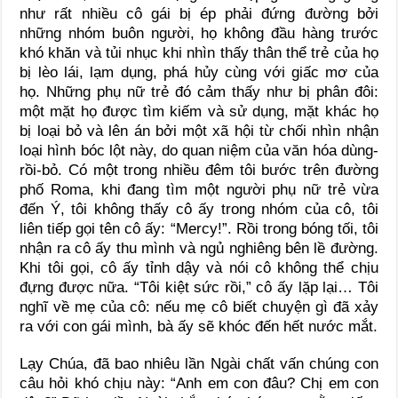
như rất nhiều cô gái bị ép phải đứng đường bởi
những nhóm buôn người, họ không đầu hàng trước
khó khăn và tủi nhục khi nhìn thấy thân thể trẻ của họ
bị lèo lái, lạm dụng, phá hủy cùng với giấc mơ của
họ. Những phụ nữ trẻ đó cảm thấy như bị phân đôi:
một mặt họ được tìm kiếm và sử dụng, mặt khác họ
bị loại bỏ và lên án bởi một xã hội từ chối nhìn nhận
loại hình bóc lột này, do quan niệm của văn hóa dùng-
rồi-bỏ. Có một trong nhiều đêm tôi bước trên đường
phố Roma, khi đang tìm một người phụ nữ trẻ vừa
đến Ý, tôi không thấy cô ấy trong nhóm của cô, tôi
liên tiếp gọi tên cô ấy: “Mercy!”. Rồi trong bóng tối, tôi
nhận ra cô ấy thu mình và ngủ nghiêng bên lề đường.
Khi tôi gọi, cô ấy tỉnh dậy và nói cô không thể chịu
đựng được nữa. “Tôi kiệt sức rồi,” cô ấy lặp lại… Tôi
nghĩ về mẹ của cô: nếu mẹ cô biết chuyện gì đã xảy
ra với con gái mình, bà ấy sẽ khóc đến hết nước mắt.
Lạy Chúa, đã bao nhiêu lần Ngài chất vấn chúng con
câu hỏi khó chịu này: “Anh em con đâu? Chị em con