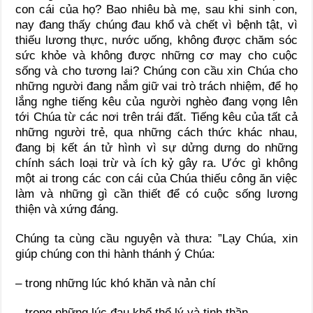
con cái của họ? Bao nhiêu bà mẹ, sau khi sinh con,
nay đang thấy chúng đau khổ và chết vì bệnh tật, vì
thiếu lương thực, nước uống, không được chăm sóc
sức khỏe và không được những cơ may cho cuộc
sống và cho tương lai? Chúng con cầu xin Chúa cho
những người đang nắm giữ vai trò trách nhiệm, để họ
lắng nghe tiếng kêu của người nghèo đang vọng lên
tới Chúa từ các nơi trên trái đất. Tiếng kêu của tất cả
những người trẻ, qua những cách thức khác nhau,
đang bị kết án tử hình vì sự dửng dưng do những
chính sách loại trừ và ích kỷ gây ra. Ước gì không
một ai trong các con cái của Chúa thiếu công ăn việc
làm và những gì cần thiết để có cuộc sống lương
thiện và xứng đáng.
Chúng ta cùng cầu nguyện và thưa: ”Lạy Chúa, xin
giúp chúng con thi hành thánh ý Chúa:
– trong những lúc khó khăn và nản chí
– trong những lúc đau khổ thể lý và tinh thần