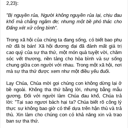
2,23):
”Bị nguyền rủa, Người không nguyền rủa lại, chịu đau
khổ mà chẳng ngăm đe; nhưng một bề phó thác cho
Đấng xét xử công bình”.
Trong xã hội của chúng ta đang sống, có biết bao phụ
nữ đã bị bán! Xã hội đương đại đã đánh mất giá trị
cao quý của sự tha thứ, một món quà tuyệt vời, chăm
sóc vết thương, nền tảng cho hòa bình và sự sống
chung giữa con người với nhau. Trong một xã hội, nơi
mà sự tha thứ được xem như một điều yếu đuối.
Lạy Chúa, Chúa mời gọi chúng con không dừng lại ở
bề ngoài. Không tha thứ bằng lời, nhưng bằng mẫu
gương. Đối với người làm Chúa đau khổ, Chúa trả
lời: ”Tại sao ngươi bách hại ta? Chúa biết rõ công lý
thực sự không bao giờ có thể dựa trên hận thù và trả
thù. Xin làm cho chúng con có khả năng xin và trao
ban sự tha thứ.