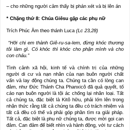
– cho những người cảm thấy bị phán xét và bị lên án
* Chặng thứ 8: Chúa Giêsu gặp các phụ nữ
Trích Phúc Âm theo thánh Luca
(Lc 23,28)
“Hỡi chị em thành Giê-ru-sa-lem, đừng khóc thương
tôi làm gì. Có khóc thì khóc cho phận mình và cho
con cháu.”
Tình cảnh xã hội, kinh tế và chính trị của những
người di cư và nạn nhân của nạn buôn người chất
vấn và lay động chúng ta. Chúng ta cần có lòng can
đảm, như Đức Thánh Cha Phanxicô đã quả quyết, tố
cáo nạn buôn người là tội ác chống lại nhân loại. Tất
cả chúng ta, đặc biệt là Kitô hữu, phải lớn lên trong
nhận thức rằng tất cả chúng ta đều có trách nhiệm và
tất cả đều có thể và phải góp phần tìm ra giải pháp.
Tất cả, đặc biệt là phụ nữ chúng ta, được mời gọi can
đảm. Can đảm để biết nhìn và hành động, với tư cách