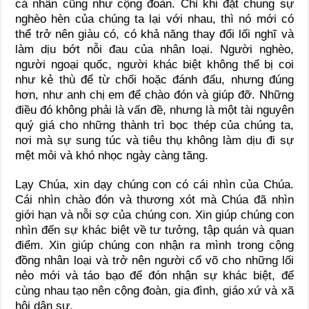
cá nhân cũng như cộng đoàn. Chỉ khi đặt chung sự
nghèo hèn của chúng ta lại với nhau, thì nó mới có
thể trở nên giàu có, có khả năng thay đổi lối nghĩ và
làm dịu bớt nỗi đau của nhân loại. Người nghèo,
người ngoại quốc, người khác biệt không thể bị coi
như kẻ thù để từ chối hoặc đánh đấu, nhưng đúng
hơn, như anh chị em để chào đón và giúp đỡ. Những
điều đó không phải là vấn đề, nhưng là một tài nguyên
quý giá cho những thành trì bọc thép của chúng ta,
nơi mà sự sung túc và tiêu thụ không làm dịu đi sự
mệt mỏi và khó nhọc ngày càng tăng.
Lạy Chúa, xin dạy chúng con có cái nhìn của Chúa.
Cái nhìn chào đón và thương xót mà Chúa đã nhìn
giới hạn và nỗi sợ của chúng con. Xin giúp chúng con
nhìn đến sự khác biệt về tư tưởng, tập quán và quan
điểm. Xin giúp chúng con nhận ra mình trong cộng
đồng nhân loại và trở nên người cổ võ cho những lối
nẻo mới và táo bạo để đón nhận sự khác biệt, để
cùng nhau tạo nên cộng đoàn, gia đình, giáo xứ và xã
hội dân sự.