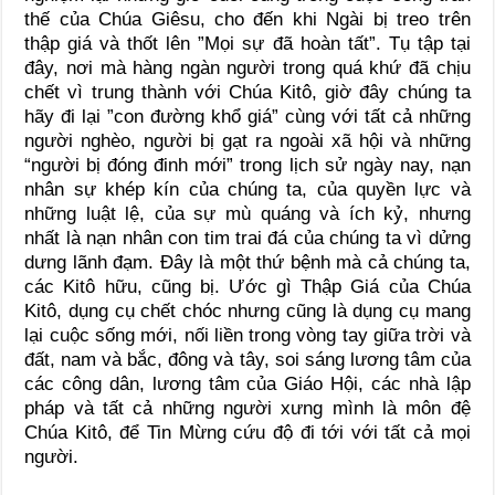
thế của Chúa Giêsu, cho đến khi Ngài bị treo trên
thập giá và thốt lên ”Mọi sự đã hoàn tất”. Tụ tập tại
đây, nơi mà hàng ngàn người trong quá khứ đã chịu
chết vì trung thành với Chúa Kitô, giờ đây chúng ta
hãy đi lại ”con đường khổ giá” cùng với tất cả những
người nghèo, người bị gạt ra ngoài xã hội và những
“người bị đóng đinh mới” trong lịch sử ngày nay, nạn
nhân sự khép kín của chúng ta, của quyền lực và
những luật lệ, của sự mù quáng và ích kỷ, nhưng
nhất là nạn nhân con tim trai đá của chúng ta vì dửng
dưng lãnh đạm. Đây là một thứ bệnh mà cả chúng ta,
các Kitô hữu, cũng bị. Ước gì Thập Giá của Chúa
Kitô, dụng cụ chết chóc nhưng cũng là dụng cụ mang
lại cuộc sống mới, nối liền trong vòng tay giữa trời và
đất, nam và bắc, đông và tây, soi sáng lương tâm của
các công dân, lương tâm của Giáo Hội, các nhà lập
pháp và tất cả những người xưng mình là môn đệ
Chúa Kitô, để Tin Mừng cứu độ đi tới với tất cả mọi
người.