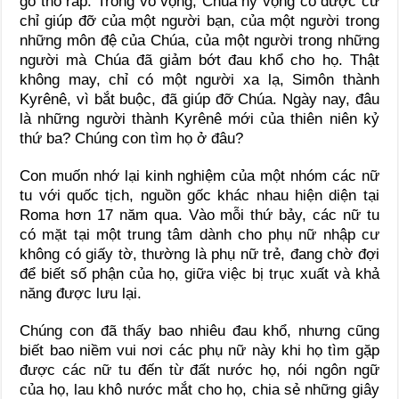
gỗ thô ráp. Trong vô vọng, Chúa hy vọng có được cử
chỉ giúp đỡ của một người bạn, của một người trong
những môn đệ của Chúa, của một người trong những
người mà Chúa đã giảm bớt đau khổ cho họ. Thật
không may, chỉ có một người xa lạ, Simôn thành
Kyrênê, vì bắt buộc, đã giúp đỡ Chúa. Ngày nay, đâu
là những người thành Kyrênê mới của thiên niên kỷ
thứ ba? Chúng con tìm họ ở đâu?
Con muốn nhớ lại kinh nghiệm của một nhóm các nữ
tu với quốc tịch, nguồn gốc khác nhau hiện diện tại
Roma hơn 17 năm qua. Vào mỗi thứ bảy, các nữ tu
có mặt tại một trung tâm dành cho phụ nữ nhập cư
không có giấy tờ, thường là phụ nữ trẻ, đang chờ đợi
để biết số phận của họ, giữa việc bị trục xuất và khả
năng được lưu lại.
Chúng con đã thấy bao nhiêu đau khổ, nhưng cũng
biết bao niềm vui nơi các phụ nữ này khi họ tìm gặp
được các nữ tu đến từ đất nước họ, nói ngôn ngữ
của họ, lau khô nước mắt cho họ, chia sẻ những giây