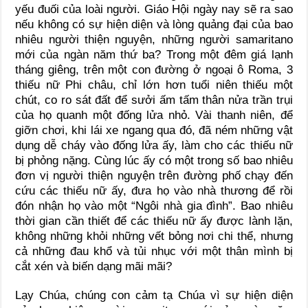
yếu đuối của loài người. Giáo Hội ngày nay sẽ ra sao
nếu không có sự hiện diện và lòng quảng đại của bao
nhiêu người thiện nguyện, những người samaritano
mới của ngàn năm thứ ba? Trong một đêm giá lạnh
tháng giêng, trên một con đường ở ngoại ô Roma, 3
thiếu nữ Phi châu, chỉ lớn hơn tuổi niên thiếu một
chút, co ro sát đất để sưởi ấm tấm thân nửa trần trụi
của họ quanh một đống lửa nhỏ. Vài thanh niên, để
giỡn chơi, khi lái xe ngang qua đó, đã ném những vật
dụng dễ cháy vào đống lửa ấy, làm cho các thiếu nữ
bị phỏng nặng. Cùng lúc ấy có một trong số bao nhiêu
đơn vị người thiện nguyện trên đường phố chạy đến
cứu các thiếu nữ ấy, đưa họ vào nhà thương để rồi
đón nhận họ vào một “Ngôi nhà gia đình”. Bao nhiêu
thời gian cần thiết để các thiếu nữ ấy được lành lặn,
không những khỏi những vết bỏng nơi chi thể, nhưng
cả những đau khổ và tủi nhục với một thân mình bị
cắt xén và biến dạng mãi mãi?
Lạy Chúa, chúng con cảm tạ Chúa vì sự hiện diện