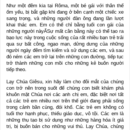
Như một đêm kia tại Rôma, một bé gái với thân thể
ốm yếu, bị bắt gặp khi đang ở bên cạnh một chiếc xe
sang trọng, và những người đàn ông đang lần lượt
khai thác em. Em có thể chỉ bằng tuổi con gái của
những người nàyẨSự mất cân bằng này có thể tạo ra
bạo lực này trong cuộc sống của rất nhiều bạn trẻ trải
qua sự bất công, ngạo mạn, dửng dưng của những
người ngày đêm tìm kiếm và sử dụng các em, và sau
đó ném các em trở lại trên những con đường, tiếp tục
trở thành những con mồi cho những kẻ buôn người
tiếp theo.
Lạy Chúa Giêsu, xin hãy làm cho đôi mắt của chúng
con trở nên trong suốt để chúng con biết khám phá
khuôn mặt Chúa nơi các anh chị em, đặc biệt nơi tất
cả các trẻ em nhiều nơi trên thế giới đang phải sống
trong cảnh bần cùng, đói khổ. Các trẻ em không có
tuổi thơ hạnh phục, thiếu giáo dục, vô tội. Các em là
những thụ tạo bị sử dụng như những hàng hóa ít giá
trị, bị buôn bán cho những vui thú. Lạy Chúa, chúng