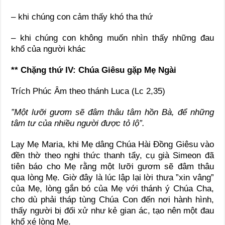
– khi chúng con cảm thấy khó tha thứ
– khi chúng con không muốn nhìn thấy những đau
khổ của người khác
** Chặng thứ IV: Chúa Giêsu gặp Mẹ Ngài
Trích Phúc Âm theo thánh Luca (Lc 2,35)
”Một lưỡi gươm sẽ đâm thâu tâm hồn Bà, để những
tâm tư của nhiều người được tỏ lộ”.
Lạy Mẹ Maria, khi Mẹ dâng Chúa Hài Đồng Giêsu vào
đền thờ theo nghi thức thanh tẩy, cụ già Simeon đã
tiên báo cho Mẹ rằng một lưỡi gươm sẽ đâm thâu
qua lòng Mẹ. Giờ đây là lúc lập lại lời thưa ”xin vâng”
của Mẹ, lòng gắn bó của Mẹ với thánh ý Chúa Cha,
cho dù phải tháp tùng Chúa Con đến nơi hành hình,
thấy người bị đối xử như kẻ gian ác, tạo nên một đau
khổ xé lòng Mẹ.