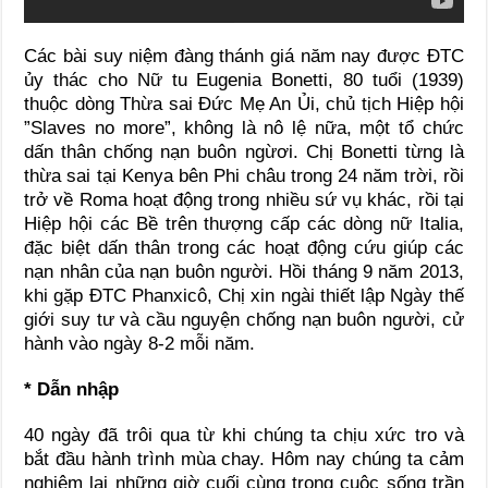
Các bài suy niệm đàng thánh giá năm nay được ĐTC
ủy thác cho Nữ tu Eugenia Bonetti, 80 tuổi (1939)
thuộc dòng Thừa sai Đức Mẹ An Ủi, chủ tịch Hiệp hội
”Slaves no more”, không là nô lệ nữa, một tổ chức
dấn thân chống nạn buôn ngừơi. Chị Bonetti từng là
thừa sai tại Kenya bên Phi châu trong 24 năm trời, rồi
trở về Roma hoạt động trong nhiều sứ vụ khác, rồi tại
Hiệp hội các Bề trên thượng cấp các dòng nữ Italia,
đặc biệt dấn thân trong các hoạt động cứu giúp các
nạn nhân của nạn buôn người. Hồi tháng 9 năm 2013,
khi gặp ĐTC Phanxicô, Chị xin ngài thiết lập Ngày thế
giới suy tư và cầu nguyện chống nạn buôn người, cử
hành vào ngày 8-2 mỗi năm.
* Dẫn nhập
40 ngày đã trôi qua từ khi chúng ta chịu xức tro và
bắt đầu hành trình mùa chay. Hôm nay chúng ta cảm
nghiệm lại những giờ cuối cùng trong cuộc sống trần