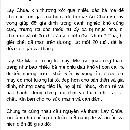
Lạy Chúa, xin thương xót quá nhiều các bà mẹ để
cho các con gái của họ ra đi, tìm về Âu Châu với hy
vọng giúp đỡ gia đình trong cảnh nghèo khổ cùng
cực, nhưng rồi các thiếu nữ ấy đã bị nhục nhã, bị
khinh rẻ và nhiều khi cả cái chết nữa. Như cô Tina, bị
giết chết dã man trên đường lúc mới 20 tuổi, để lại
đứa con gái vài tháng.
Lạy Mẹ Maria, trong lúc này, Mẹ trải qua cùng thảm
trạng như bao nhiêu bà mẹ chịu đau khổ vì con cái ra
đi đến những nước khác với hy vọng tìm được cơ
may có một tương lai tốt đẹp hơn cho bản thân và gia
đình, nhưng đáng tiếc là, họ bị tủi nhục, khinh rẻ và
bạo hành, dửng dưng, cô đơn và thậm chí cả cái
chết. Xin ban cho họ sức mạnh và can đảm.
Chúng ta cùng nhau cầu nguyện và thưa: Lạy Chúa,
xin làm cho chúng con luôn biết nâng đỡ và an ủi, và
hiện diện để giúp đỡ: