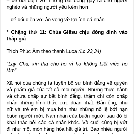
– để đối diện với những bất công gây ra cho người
nghèo và những người yếu kém hơn
– để đối diện với ảo vọng về lợi ích cá nhân
* Chặng thứ 11: Chúa Giêsu chịu đóng đinh vào
thập giá
Trích Phúc Âm theo thánh Luca
(Lc 23,34)
“Lạy Cha, xin tha cho họ vì họ không biết việc họ
làm”.
Xã hội của chúng ta tuyên bố sự bình đẳng về quyền
và phẩm giá của tất cả mọi người. Nhưng thực hành
và chứa chấp sự bất bình đẳng, thậm chí còn chấp
nhận những hình thức cực đoan nhất. Đàn ông, phụ
nữ và trẻ em bị mua bán như những nô lệ bởi nạn
buôn người mới. Nạn nhân của buôn người sau đó bị
khai thác bởi các cá nhân khác. Và cuối cùng bị vứt
đi như một món hàng hóa hết giá trị. Bao nhiêu người