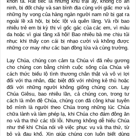
khôn tả. Rất tiếc là những khu trại ấy, không có an
ninh, bị đốt cháy và san bình địa cùng với giấc mơ và
những hy vọng của hàng ngàn người nam nữ bị gạt ra
ngoài lề xã hội, bị bóc lột và quên lãng. Và rồi bao
nhiêu trẻ em bị kỳ thị vì gốc gác của các em, vì màu
da hoặc vì giai tầng xã hội! Bao nhiêu bà mẹ chịu tủi
nhục khi thấy con cái bị nhạo cười và không được
những cơ may như các bạn đồng lứa và cùng trường.
Lạy Chúa, chúng con cảm tạ Chúa vì đã nêu gương
cho chúng con bằng chính cuộc sống của Chúa về
cách thức biểu lộ tình thương chân thật và vô vị lợi
đối với tha nhân, đặc biệt đối với những kẻ thù hoặc
đối với những người không giống chúng con. Lạy
Chúa Giêsu, bao nhiêu lần, cả chúng con, trong tư
cách là môn đệ Chúa, chúng con đã công khai tuyên
bố mình là người theo Chúa trong những lúc Chúa
chữa lành và làm phép lạ, khi Chúa cho đám đông ăn
no và tha thứ các tội lỗi. Nhưng không dễ hiểu Chúa
như thế khi Chúa nói về việc phục vụ và tha thứ, từ
bỏ và đau khổ. Xin giúp chúng con luôn biết dùng