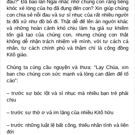
đâu?” Đã bao lần Ngài nhắc nhớ chúng con rằng tiếng
khóc xé lòng của họ đã đụng đến con? Xin giúp chúng
con chia sẻ nỗi đau và sự sỉ nhục của rất nhiều người
bị đối xử như đồ bỏ đi. Thật dễ để lên án người khác
và những hoàn cảnh khó chịu làm hạ giá sự khiêm
tốn giả tạo của chúng con, nhưng chúng con thật
không dễ nhận trách nhiệm về mình, với tư cách cá
nhân, tư cách chính phủ và thậm chí là cộng đồng
Kitô giáo.
Chúng ta cùng cầu nguyện và thưa: “Lạy Chúa, xin
ban cho chúng con sức mạnh và lòng can đảm để tố
cáo”:
– trước sự bóc lột và sỉ nhục mà nhiều bạn trẻ phải
chịu
– trước sự thờ ơ và im lặng của nhiều Kitô hữu
– trước những luật lệ bất công, thiếu nhân tính và liên
đới