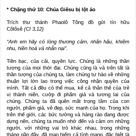
* Chặng thứ 10: Chúa Giêsu bị lột áo
Trích thư thánh Phaolô Tông đồ gửi tín hữu
Côlôsê
(Cl 3,12)
“Anh em hãy có lòng thương cảm, nhân hậu, khiêm
nhu, hiền hoà và nhẫn nại”.
Tiền bạc, của cải, quyền lực. Chúng là những thần
tượng của mọi thời đại. Chúng cũng là và trên tất là
thần tượng của chúng ta, làm chúng tự hào về những
thuận lợi lớn lao trong việc công nhận quyền của
mình. Tất cả đều có thể mua, kể cả thân thể của trẻ
vị thành niên, cướp đi phẩm giá và tương lai của
chúng. Chúng ta đã quên mất trọng tâm của con
người, phẩm giá, vẻ đẹp, sức mạnh của họ. Trong khi
trên thế giới, các bức tường và hàng rào đang được
dựng nên, chúng ta muốn nhớ đến và cảm ơn những
người, với những vai trò khác nhau, trong những
tháng gần đây, đã mạo hiểm cả tính mạng, đặc biệt là