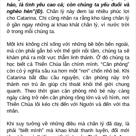
hảo, là tình yêu cao cả; còn chúng ta yếu đuối và
nghèo hèn”(Đ).
Chân lý này đem lại nhiều phúc lợi
cho Catarina. Chị cũng nhận ra rằng kho tàng chân lý
ở gần ngay những ai khao khát chân lý, vì nước trời
ở trong mỗi chúng ta.
Một khi không chỉ sống với những bề bộn bên ngoài,
mà còn phải gắn bó với thế giới nội tâm, chúng ta sẽ
khám phá ra một vực thẳm linh thánh. Ở đó chúng ta
học biết cả Thiên Chúa lẫn chính mình. “Căn phòng”
còn có ý nghĩa sâu xa hơn một “nơi” chốn nhỏ bé. Khi
Catarina bắt đầu cầu nguyện, căn phòng này trở
thành nơi trú ẩn giúp chị thoát khỏi thế giới chung
quanh. Theo thời gian căn phòng nhỏ bé này càng
ngày càng trở nên căn phòng rộng lớn và vô hình, nơi
Thiên Chúa lôi kéo chị đến với Người và đến với tha
nhân.
Khi suy tưởng về những điều mà chân lý đã dạy, là
phải “biết mình” mà khao khát thanh luyện, đổi mới