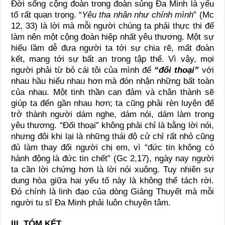
Đời sống cộng đoàn trong đoàn sủng Đa Minh là yếu
tố rất quan trọng. “
Yêu tha nhân như chính mình
” (Mc
12, 33) là lời mà mỗi người chúng ta phải thực thi để
làm nên một cộng đoàn hiệp nhất yêu thương. Một sự
hiểu lầm dễ đưa người ta tới sự chia rẽ, mất đoàn
kết, mang tới sự bất an trong tập thể. Vì vậy, mọi
người phải từ bỏ cái tôi của mình để
“đối thoại”
với
nhau hầu hiểu nhau hơn mà đón nhận những bất toàn
của nhau. Một tinh thần can đảm và chân thành sẽ
giúp ta đến gần nhau hơn; ta cũng phải rèn luyện để
trở thành người dám nghe, dám nói, dám làm trong
yêu thương. “Đối thoại” không phải chỉ là bằng lời nói,
nhưng đôi khi lại là những thái độ cử chỉ rất nhỏ cũng
đủ làm thay đổi người chị em, vì “đức tin không có
hành động là đức tin chết” (Gc 2,17), ngày nay người
ta cần lời chứng hơn là lời nói xuông. Tuy nhiên sự
dung hòa giữa hai yếu tố này là không thể tách rời.
Đó chính là linh đạo của dòng Giảng Thuyết mà mỗi
người tu sĩ Đa Minh phải luôn chuyên tâm.
III. TÓM KẾT