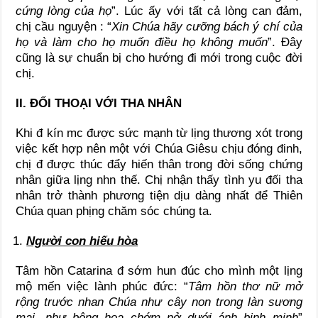
cứng lòng của họ
”. Lúc ấy với tất cả lòng can đảm,
chị cầu nguyện : “
Xin Chúa hãy cưỡng bách ý chí của
họ và làm cho họ muốn điều họ không muốn
”. Đây
cũng là sự chuẩn bị cho hướng đi mới trong cuộc đời
chị.
II. ĐỐI THOẠI VỚI THA NHÂN
Khi đ kín mc được sức mạnh từ lịng thương xót trong
việc kết hợp nên một với Chúa Giêsu chịu đóng đinh,
chị đ được thúc đẩy hiến thân trong đời sống chứng
nhân giữa lịng nhn thế. Chị nhận thấy tình yu đối tha
nhân trở thành phương tiện dịu dàng nhất để Thiên
Chúa quan phịng chăm sóc chúng ta.
Người con hiếu hòa
Tâm hồn Catarina đ sớm hun đúc cho mình một lịng
mộ mến việc lành phúc đức: “
Tâm hồn thơ nữ mở
rộng trước nhan Chúa như cây non trong làn sương
mai, như bông hoa chớm nở dưới ánh binh minh
”