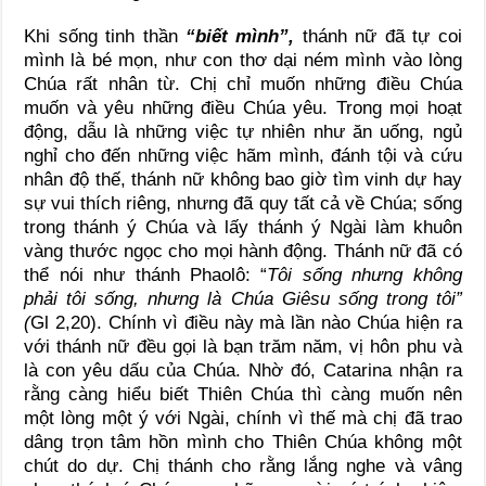
Khi sống tinh thần
“biết mình”,
thánh nữ đã tự coi
mình là bé mọn, như con thơ dại ném mình vào lòng
Chúa rất nhân từ. Chị chỉ muốn những điều Chúa
muốn và yêu những điều Chúa yêu. Trong mọi hoạt
động, dẫu là những việc tự nhiên như ăn uống, ngủ
nghỉ cho đến những việc hãm mình, đánh tội và cứu
nhân độ thế, thánh nữ không bao giờ tìm vinh dự hay
sự vui thích riêng, nhưng đã quy tất cả về Chúa; sống
trong thánh ý Chúa và lấy thánh ý Ngài làm khuôn
vàng thước ngọc cho mọi hành động. Thánh nữ đã có
thể nói như thánh Phaolô: “
Tôi sống nhưng không
phải tôi sống, nhưng là Chúa Giêsu sống trong tôi”
(
Gl 2,20). Chính vì điều này mà lần nào Chúa hiện ra
với thánh nữ đều gọi là bạn trăm năm, vị hôn phu và
là con yêu dấu của Chúa. Nhờ đó, Catarina nhận ra
rằng càng hiểu biết Thiên Chúa thì càng muốn nên
một lòng một ý với Ngài, chính vì thế mà chị đã trao
dâng trọn tâm hồn mình cho Thiên Chúa không một
chút do dự. Chị thánh cho rằng lắng nghe và vâng