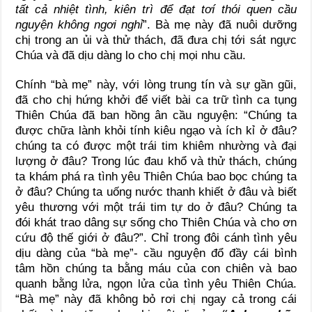
tất cả nhiệt tình, kiên trì để đạt tơí thói quen cầu
nguyện không ngơi nghỉ
”. Bà mẹ này đã nuôi dưỡng
chị trong an ủi và thử thách, đã đưa chị tới sát ngực
Chúa và đã dịu dàng lo cho chị mọi nhu cầu.
Chính “bà mẹ” này, với lòng trung tín và sự gần gũi,
đã cho chị hứng khởi để viết bài ca trữ tình ca tụng
Thiên Chúa đã ban hồng ân cầu nguyện: “Chúng ta
được chữa lành khỏi tính kiêu ngạo và ích kỉ ở đâu?
chúng ta có được một trái tim khiêm nhường và đại
lượng ở đâu? Trong lúc đau khổ và thử thách, chúng
ta khám phá ra tình yêu Thiên Chúa bao bọc chúng ta
ở đâu? Chúng ta uống nước thanh khiết ở đâu và biết
yêu thương với một trái tim tự do ở đâu? Chúng ta
đói khát trao dâng sự sống cho Thiên Chúa và cho ơn
cứu độ thế giới ở đâu?”. Chỉ trong đôi cánh tình yêu
dịu dàng của “bà mẹ”- cầu nguyện đổ đầy cái bình
tâm hồn chúng ta bằng máu của con chiên và bao
quanh bằng lửa, ngọn lửa của tình yêu Thiên Chúa.
“Bà mẹ” này đã không bỏ rơi chị ngay cả trong cái