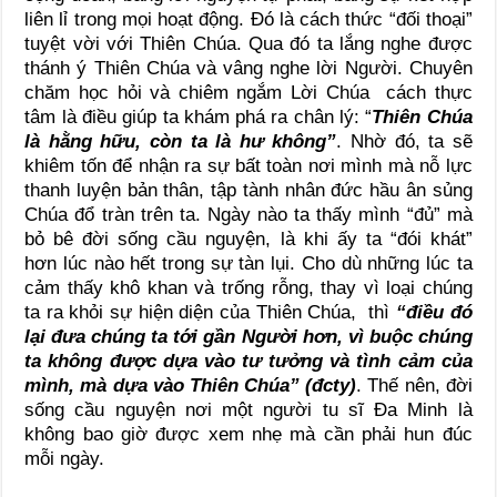
liên lỉ trong mọi hoạt động. Đó là cách thức “đối thoại”
tuyệt vời với Thiên Chúa. Qua đó ta lắng nghe được
thánh ý Thiên Chúa và vâng nghe lời Người. Chuyên
chăm học hỏi và chiêm ngắm Lời Chúa cách thực
tâm là điều giúp ta khám phá ra chân lý: “
Thiên Chúa
là hằng hữu, còn ta là hư không”
. Nhờ đó, ta sẽ
khiêm tốn để nhận ra sự bất toàn nơi mình mà nỗ lực
thanh luyện bản thân, tập tành nhân đức hầu ân sủng
Chúa đổ tràn trên ta. Ngày nào ta thấy mình “đủ” mà
bỏ bê đời sống cầu nguyện, là khi ấy ta “đói khát”
hơn lúc nào hết trong sự tàn lụi. Cho dù những lúc ta
cảm thấy khô khan và trống rỗng, thay vì loại chúng
ta ra khỏi sự hiện diện của Thiên Chúa, thì
“điều đó
lại đưa chúng ta tới gần Người hơn, vì buộc chúng
ta không được dựa vào tư tưởng và tình cảm của
mình, mà dựa vào Thiên Chúa” (đcty)
. Thế nên, đời
sống cầu nguyện nơi một người tu sĩ Đa Minh là
không bao giờ được xem nhẹ mà cần phải hun đúc
mỗi ngày.