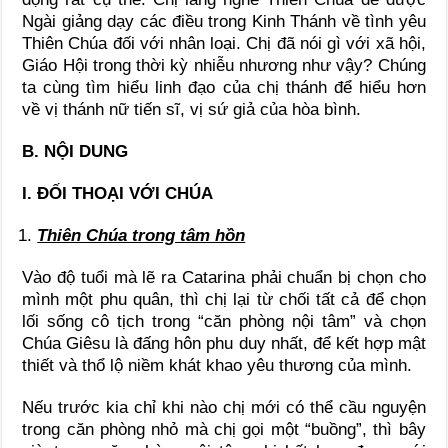
Ngài giảng dạy các điều trong Kinh Thánh về tình yêu
Thiên Chúa đối với nhân loại. Chị đã nói gì với xã hội,
Giáo Hội trong thời kỳ nhiễu nhương như vậy? Chúng
ta cùng tìm hiểu linh đạo của chị thánh để hiểu hơn
về vị thánh nữ tiến sĩ, vị sứ giả của hòa bình.
B. NỘI DUNG
I. ĐỐI THOẠI VỚI CHÚA
Thiên Chúa trong tâm hồn
Vào độ tuổi mà lẽ ra Catarina phải chuẩn bị chọn cho
mình một phu quân, thì chị lại từ chối tất cả để chọn
lối sống cô tịch trong “căn phòng nội tâm” và chọn
Chúa Giêsu là đấng hôn phu duy nhất, để kết hợp mật
thiết và thổ lộ niềm khát khao yêu thương của mình.
Nếu trước kia chỉ khi nào chị mới có thể cầu nguyện
trong căn phòng nhỏ mà chị gọi một “buồng”, thì bây