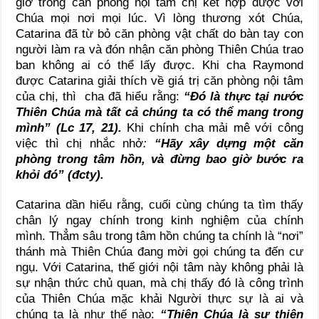
giờ trong căn phòng nội tâm chị kết hợp được với
Chúa mọi nơi mọi lúc. Vì lòng thương xót Chúa,
Catarina đã từ bỏ căn phòng vật chất do bàn tay con
người làm ra và đón nhận căn phòng Thiên Chúa trao
ban không ai có thể lấy được. Khi cha Raymond
được Catarina giải thích về giá trị căn phòng nội tâm
của chị, thì cha đã hiểu rằng:
“Đó là thực tại nước
Thiên Chúa mà tất cả chúng ta có thể mang trong
mình” (Lc 17, 21).
Khi chính cha mải mê với công
việc thì chị nhắc nhở
:
“Hãy xây dựng một căn
phòng trong tâm hồn, và đừng bao giờ bước ra
khỏi đó” (đcty).
Catarina dần hiểu rằng, cuối cùng chúng ta tìm thấy
chân lý ngay chính trong kinh nghiệm của chính
mình. Thẳm sâu trong tâm hồn chúng ta chính là “nơi”
thánh mà Thiên Chúa đang mời gọi chúng ta đến cư
ngụ. Với Catarina, thế giới nội tâm này không phải là
sự nhận thức chủ quan, mà chị thấy đó là công trình
của Thiên Chúa mặc khải Người thực sự là ai và
chúng ta là như thế nào:
“Thiên Chúa là sự thiện