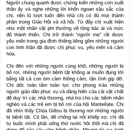
Người chung quanh được chứng kiến những cơn xuất
thần ấy và nghe những lời khôn ngoan sâu sắc của
chị, nên lũ lượt tuốn đến nhà chị có đủ mọi thành
phần trong Giáo Hội và xã hội. Từ đây chị xuất hiện
như một nhân vật phi thường về lòng bác ái và mức
độ thánh thiện. Chị trở thành “người mẹ” rất được
yêu mến trong gia đình thiêng liêng gồm những người
con tinh thần đã được chị phục vụ, yêu mến và cảm
hóa.
Chị đến với những người cùng khổ, những người bị
bỏ rơi, những người bệnh tật không ai muốn đụng tới
bằng tất cả con tim cảm thông cảm, tận tình gip đỡ.
Chị dốc toàn tâm toàn lực cho phong trào những
người giáo dân phục vụ và dâng hiến của cải vật chất
để duy trì các nhà thương, nhà trọ cho các bệnh nhân
nghèo và các trẻ em bị bỏ rơi của hội Mantellate. Chị
đã nhìn thấy Chúa Giêsu bị thương nơi những người
bị bệnh tật. Có lần, để chống lại nỗi khiếp sợ, chị đã
tự buộc mình phải uống thứ nước hôi thối mà chị đã
dùng để rửa ráy cho bệnh nhân. Nhưng từ sự kinh