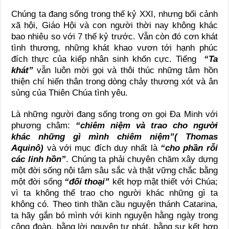
Chúng ta đang sống trong thế kỷ XXI, nhưng bối cảnh
xã hội, Giáo Hội và con người thời nay không khác
bao nhiêu so với 7 thế kỷ trước. Vẫn còn đó cơn khát
tình thương, những khát khao vươn tới hạnh phúc
đích thực của kiếp nhân sinh khốn cực. Tiếng
“Ta
khát”
vẫn luôn mời gọi và thôi thúc những tâm hồn
thiện chí hiến thân trong dòng chảy thương xót và ân
sủng của Thiên Chúa tình yêu.
Là những người đang sống trong ơn gọi Đa Minh với
phương châm:
“chiêm niệm và trao cho người
khác những gì mình chiêm niệm”( Thomas
Aquinô)
và với mục đích duy nhất là
“cho phần rỗi
các linh hồn”
. Chúng ta phải chuyên chăm xây dựng
một đời sống nội tâm sâu sắc và thật vững chắc bằng
một đời sống
“đối thoại”
kết hợp mật thiết với Chúa;
vì ta không thể trao cho người khác những gì ta
không có. Theo tinh thần cầu nguyện thánh Catarina,
ta hãy gắn bó mình với kinh nguyện hằng ngày trong
cộng đoàn, bằng lời nguyện tự phát, bằng sự kết hợp