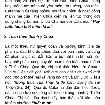
tâm hồn; và “biết sự tốt lành của Thiên Chúa” đang
hoạt động nơi mình để yêu mến, tin tưởng, phó thác.
Catarina hiểu rằng phòng nội tâm chính là hoạt động
mạnh mẽ của Thiên Chúa diễn ra liên tục trong đời
sống chúng ta, nên Chúa Cha nói với Catarina:
“Hãy
luôn luôn biết mình là ai”.
Tuân theo thánh ý Chúa
Là một thiếu nữ quyết đoán và bướng bỉnh, chị đã
phải rất đau khổ để chiến đấu với bản thân; và cũng
đã phải trả giá rất đắt hầu từ bỏ một tính khí sôi nổi,
hay phê phán, nóng nảy để hoàn toàn tuân phục thánh
ý Thiên Chúa. Qua đó, chị mới thấu hiểu Lời Chúa :
“
Chúa Giêsu đã phải trải qua bao nhêu đau khổ mới
học cho biết thế nào là vâng phục
”; và Lời Đức Giêsu
nói: “
lương thực của Thầy là thi hành Đấng đã sai
Thầy
”(Ga, 34). Qua đó Catarina dần dần học được
cách chọn lựa sự sống và tự do trong thánh ý Thiên
Chúa. Chị bắt đầu thanh tẩy bản thân với tâm hồn
khiêm nhường
“biết mình”.