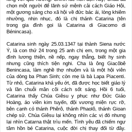
chọn một người để lãnh sứ mệnh cải cách Giáo Hội,
một gương sáng cho xã hội về đức bác ái, lòng khiêm
nhường, nhịn nhục, đó là chị thánh Catarina (tên
trong gia đình gọi là Catarina di Giacomo di
Bénincasa).
Catarina sinh ngày 25.03.1347 tại thành Siena nước
Ý, là con thứ 24 trong 25 anh chị em, trong một gia
đình lương thiện, nề nếp, ngay thẳng, biết hy sinh
nhưng cũng thích tiện nghi. Cha là ông Giacôbê
Benincasa, làm nghề thợ nhuộm và là một hội viên
của dòng ba Phan Sinh; còn mẹ là bà Lapa Piacenti.
Từ nhỏ, Catarina khá yếu ớt, đã được học biết giáo lý
và lần chuỗi mân côi cách sốt sáng. Hồi 6 tuổi,
Catarina thấy Chúa Giêsu y phục như Đức Giáo
Hoàng, áo viền kim tuyến, đội vương miện rực rỡ,
bên cạnh có thánh Phêrô, thánh Phaolô, thánh Gioan
chép sử. Chúa Giêsu lại không nhìn các vị đó nhưng
lại nhìn Catarna thật trìu mến. Tình yêu đã chiếm ngự
tâm hồn bé Catarina, cuộc đời chị thay đổi từ đây.