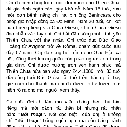
Chị đã hiến dâng trọn cuộc đời mình cho Thiên Chúa,
dù gia đình ngăn cản, gây khó dễ. Năm 16 tuổi, sau
một cơn bệnh nặng chị nài xin ông Benincasa cho
phép gia nhập dòng ba Đa Minh. Năm 20 tuổi, chị kết
hôn thiêng liêng với Chúa Giêsu, chính Chúa Giêsu
đeo nhẫn vào tay chị. Chị bắt đầu sống một tình yêu
Thiên Chúa với tha nhân. Chị thúc dục Đức Giáo
Hoàng từ Avignon trở về Rôma, chấm dứt cuộc lưu
đầy 67 năm. Chị đã sống hết mình cho Giáo Hội, xã
hội, đồng thời không quên bổn phận người con trong
gia đình. Chị được hưởng trọn vẹn hạnh phúc mà
Thiên Chúa hứa ban vào ngày 24.4.1380, mới 33 tuổi
đời-cùng tuổi Đức Giêsu tắt thở trên thánh giá- bấy
giờ năm dấu thánh mà chị đã được in từ trước mới
hiện rõ ra cho mọi người xem thấy.
Cả cuộc đời chị làm mọi việc không theo chủ tâm
riêng mà một cách rất thần bí nhưng rất nhân
bản:
“Đối thoại”
. Nét đặc biệt của chị là không
chỉ
“đối thoại”
bằng ngôn ngữ mà còn bằng hành
động rất cụ thể. Chị lắng nghe Thiên Chúa để được