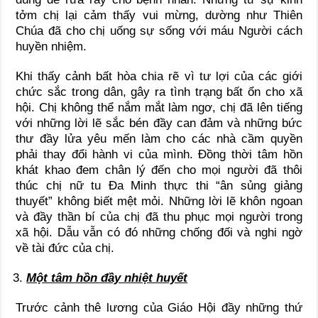
tởm chị lại cảm thấy vui mừng, dường như Thiên
Chúa đã cho chị uống sự sống với máu Người cách
huyền nhiệm.
Khi thấy cảnh bất hòa chia rẽ vì tư lợi của các giới
chức sắc trong dân, gây ra tình trạng bất ổn cho xã
hội. Chị không thể nắm mắt làm ngơ, chị đã lên tiếng
với những lời lẽ sắc bén đầy can đảm và những bức
thư đầy lửa yêu mến làm cho các nhà cầm quyền
phải thay đổi hành vi của mình. Đồng thời tâm hồn
khát khao đem chân lý đến cho mọi người đã thôi
thúc chị nữ tu Đa Minh thực thi “ân sủng giảng
thuyết” không biết mệt mỏi. Những lời lẽ khôn ngoan
và đầy thần bí của chị đã thu phục mọi người trong
xã hội. Dẫu vẫn có đó những chống đối và nghi ngờ
về tài đức của chị.
Một tâm hồn đầy nhiệt huyết
Trước cảnh thê lương của Giáo Hội đầy những thứ