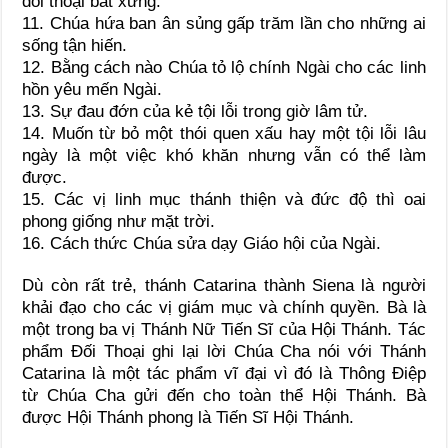
đối thoại bất xứng.
11. Chúa hứa ban ân sủng gấp trăm lần cho những ai
sống tận hiến.
12. Bằng cách nào Chúa tỏ lộ chính Ngài cho các linh
hồn yêu mến Ngài.
13. Sự đau đớn của kẻ tội lỗi trong giờ lâm tử.
14. Muốn từ bỏ một thói quen xấu hay một tội lỗi lâu
ngày là một việc khó khăn nhưng vẫn có thể làm
được.
15. Các vị linh mục thánh thiện và đức độ thì oai
phong giống như mặt trời.
16. Cách thức Chúa sửa dạy Giáo hội của Ngài.
Dù còn rất trẻ, thánh Catarina thành Siena là người
khải đạo cho các vị giám mục và chính quyền. Bà là
một trong ba vị Thánh Nữ Tiến Sĩ của Hội Thánh. Tác
phẩm Đối Thoại ghi lại lời Chúa Cha nói với Thánh
Catarina là một tác phẩm vĩ đại vì đó là Thông Điệp
từ Chúa Cha gửi đến cho toàn thể Hội Thánh. Bà
được Hội Thánh phong là Tiến Sĩ Hội Thánh.