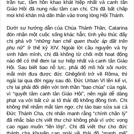
trần tục, tâm hồn khao khát hiệp nhất và canh tân
Giáo Hội đã nung nấu tâm can chị. Chị đã bất chấp
mọi khó khăn mà dấn thân vào trong lòng Hội Thánh.
Dưới sự hướng dẫn của Chúa Thánh Thần, Catarina
đón nhận một cuộc sống khác hẳn; tình yêu thúc đẩy
chị phá vỡ “
những hạn chế quen thuộc áp đặt trên
phụ nữ
” ở thế kỷ XIV. Ngoài lời cầu nguyện và hy
sinh hãm mình, chị đã không từ chối một hoạt động
nào để có thể đem lại sự hiệp nhất và canh tân Giáo
Hội. Sau biết bao nỗ lực, phải đổ mồ hôi sôi nước
mắt mới đưa được đức Ghêgôriô trở về Rôma, thì
ngài lại qua đời ngay sau đó. Đức Urban VI lên kế vị,
chị lại phải đối diện với tinh thần “bạo chúa” của ngài,
vì “quyết tâm canh tân Giáo Hội”, nên ngài dễ dàng
phạt vạ với bất cứ ai tỏ thái độ không đồng tình. Chị
không thể nhắm mắt làm ngơ, chị táo bạo sửa sai cả
Đức Thánh Cha, chị nhấn mạnh rằng “chính chân lý”
đã nhắc bảo chị viết thư chứ không phải vì ước vọng
cao ngạo muốn “lên lớp”. Chị đã viết thư cho đức
thánh cha khuyên can ngài về thái độ “mạnh mẽ”