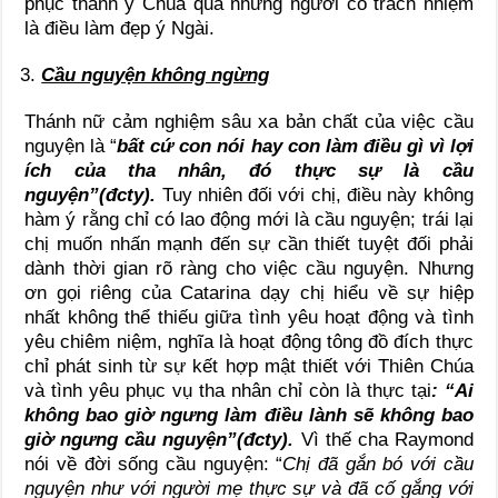
phục thánh ý Chúa qua những người có trách nhiệm
là điều làm đẹp ý Ngài.
Cầu nguyện không ngừng
Thánh nữ cảm nghiệm sâu xa bản chất của việc cầu
nguyện là “
bất cứ con nói hay con làm điều gì vì lợi
ích của tha nhân, đó thực sự là cầu
nguyện”(đcty).
Tuy nhiên đối với chị, điều này không
hàm ý rằng chỉ có lao động mới là cầu nguyện; trái lại
chị muốn nhấn mạnh đến sự cần thiết tuyệt đối phải
dành thời gian rõ ràng cho việc cầu nguyện. Nhưng
ơn gọi riêng của Catarina dạy chị hiểu về sự hiệp
nhất không thể thiếu giữa tình yêu hoạt động và tình
yêu chiêm niệm, nghĩa là hoạt động tông đồ đích thực
chỉ phát sinh từ sự kết hợp mật thiết với Thiên Chúa
và tình yêu phục vụ tha nhân chỉ còn là thực tại
: “Ai
không bao giờ ngưng làm điều lành sẽ không bao
giờ ngưng cầu nguyện”(đcty).
Vì thế cha Raymond
nói về đời sống cầu nguyện: “
Chị đã gắn bó với cầu
nguyện như với người mẹ thực sự và đã cố gắng với