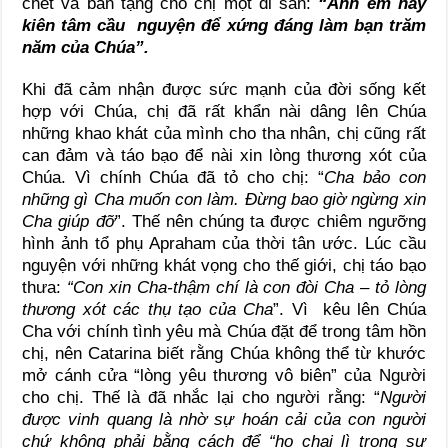
chết và ban tặng cho chị một di sản:
“Anh em hãy
kiên tâm cầu nguyện để xứng đáng làm bạn trăm
năm của Chúa”.
Khi đã cảm nhận được sức mạnh của đời sống kết
hợp với Chúa, chị đã rất khẩn nài dâng lên Chúa
những khao khát của mình cho tha nhân, chị cũng rất
can đảm và táo bạo để nài xin lòng thương xót của
Chúa. Vì chính Chúa đã tỏ cho chị: “
Cha bảo con
những gì Cha muốn con làm. Đừng bao giờ ngừng xin
Cha giúp đỡ
”. Thế nên chúng ta được chiêm ngưỡng
hình ảnh tổ phụ Apraham của thời tân ước. Lúc cầu
nguyện với những khát vọng cho thế giới, chị táo bạo
thưa:
“Con xin Cha-thậm chí là con đòi Cha – tỏ lòng
thương xót các thụ tạo của Cha
”. Vì kêu lên Chúa
Cha với chính tình yêu mà Chúa đặt để trong tâm hồn
chị, nên Catarina biết rằng Chúa không thể từ khước
mở cánh cửa “lòng yêu thương vô biên” của Người
cho chị. Thế là đã nhắc lại cho người rằng: “
Người
được vinh quang là nhờ sự hoán cải của con người
chứ không phải bằng cách để “họ chai lì trong sự