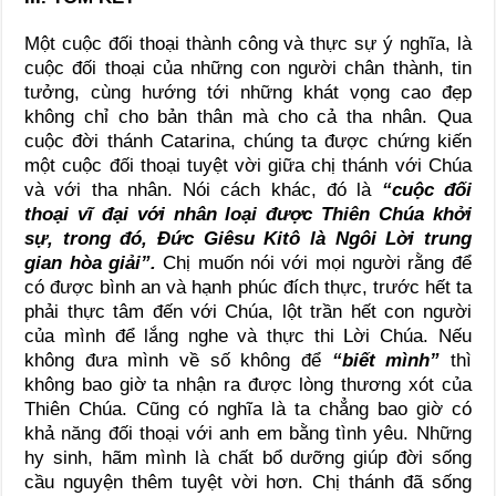
Một cuộc đối thoại thành công và thực sự ý nghĩa, là
cuộc đối thoại của những con người chân thành, tin
tưởng, cùng hướng tới những khát vọng cao đẹp
không chỉ cho bản thân mà cho cả tha nhân. Qua
cuộc đời thánh Catarina, chúng ta được chứng kiến
một cuộc đối thoại tuyệt vời giữa chị thánh với Chúa
và với tha nhân. Nói cách khác, đó là
“cuộc đối
thoại vĩ đại với nhân loại được Thiên Chúa khởi
sự, trong đó, Đức Giêsu Kitô là Ngôi Lời trung
gian hòa giải”.
Chị muốn nói với mọi người rằng để
có được bình an và hạnh phúc đích thực, trước hết ta
phải thực tâm đến với Chúa, lột trần hết con người
của mình để lắng nghe và thực thi Lời Chúa. Nếu
không đưa mình về số không để
“biết mình”
thì
không bao giờ ta nhận ra được lòng thương xót của
Thiên Chúa. Cũng có nghĩa là ta chẳng bao giờ có
khả năng đối thoại với anh em bằng tình yêu. Những
hy sinh, hãm mình là chất bổ dưỡng giúp đời sống
cầu nguyện thêm tuyệt vời hơn. Chị thánh đã sống