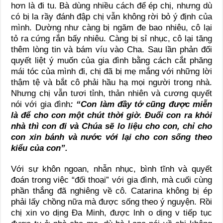
hơn là đi tu. Bà dùng nhiều cách để ép chị, nhưng dù
có bị la rầy đánh đập chị vẫn không rời bỏ ý định của
mình. Dường như càng bị ngăm đe bao nhiêu, cô lại
tỏ ra cứng rắn bấy nhiêu. Càng bị sỉ nhục, cô lại tăng
thêm lòng tin và bám víu vào Cha. Sau lần phản đối
quyết liệt ý muốn của gia đình bằng cách cắt phăng
mái tóc của mình đi, chị đã bị mẹ mắng với những lời
thậm tệ và bắt cô phải hầu hạ mọi người trong nhà.
Nhưng chị vẫn tươi tỉnh, thản nhiên và cương quyết
nói với gia đình
: “Con làm đầy tớ cũng được miễn
là để cho con một chút thời giờ. Đuổi con ra khỏi
nhà thì con đi và Chúa sẽ lo liệu cho con, chỉ cho
con xin bánh và nước với lại cho con sống theo
kiểu của con”.
Với sự khôn ngoan, nhẫn nhục, bình tĩnh và quyết
đoán trong việc “đối thoại” với gia đình, mà cuối cùng
phần thắng đã nghiêng về cô. Catarina không bị ép
phải lấy chồng nữa mà được sống theo ý nguyện. Rồi
chị xin vo dịng Đa Minh, được lnh o dịng v tiếp tục