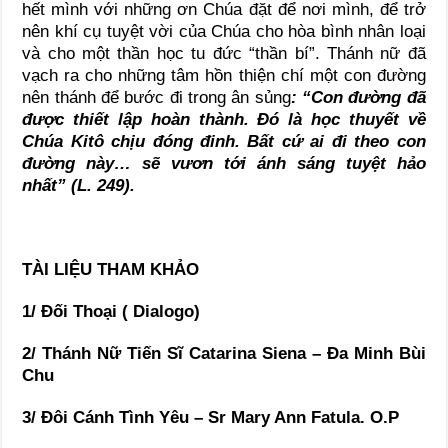
hết mình với những ơn Chúa đặt để nơi mình, để trở
nên khí cụ tuyệt vời của Chúa cho hòa bình nhân loại
và cho một thần học tu đức “thần bí”. Thánh nữ đã
vạch ra cho những tâm hồn thiện chí một con đường
nên thánh để bước đi trong ân sủng
: “Con đường đã
được thiết lập hoàn thành. Đó là học thuyết về
Chúa Kitô chịu đóng đinh. Bất cứ ai đi theo con
đường này… sẽ vươn tới ánh sáng tuyệt hảo
nhất” (L. 249).
TÀI LIỆU THAM KHẢO
1/ Đối Thoại ( Dialogo)
2/ Thánh Nữ Tiến Sĩ Catarina Siena – Đa Minh Bùi
Chu
3/ Đôi Cánh Tình Yêu – Sr Mary Ann Fatula. O.P