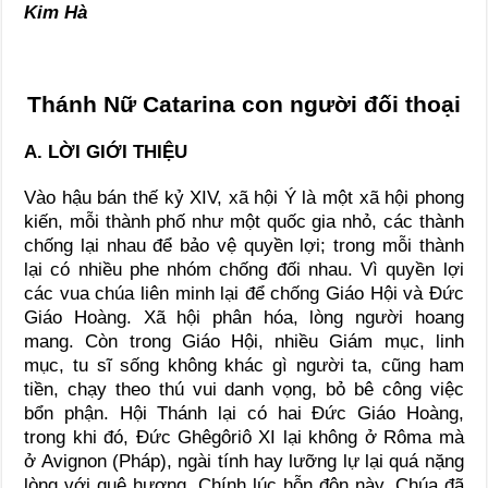
Kim Hà
Thánh Nữ Catarina con người đối thoại
A. LỜI GIỚI THIỆU
Vào hậu bán thế kỷ XIV, xã hội Ý là một xã hội phong
kiến, mỗi thành phố như một quốc gia nhỏ, các thành
chống lại nhau để bảo vệ quyền lợi; trong mỗi thành
lại có nhiều phe nhóm chống đối nhau. Vì quyền lợi
các vua chúa liên minh lại để chống Giáo Hội và Đức
Giáo Hoàng. Xã hội phân hóa, lòng người hoang
mang. Còn trong Giáo Hội, nhiều Giám mục, linh
mục, tu sĩ sống không khác gì người ta, cũng ham
tiền, chạy theo thú vui danh vọng, bỏ bê công việc
bổn phận. Hội Thánh lại có hai Đức Giáo Hoàng,
trong khi đó, Đức Ghêgôriô XI lại không ở Rôma mà
ở Avignon (Pháp), ngài tính hay lưỡng lự lại quá nặng
lòng với quê hương. Chính lúc hỗn độn này, Chúa đã