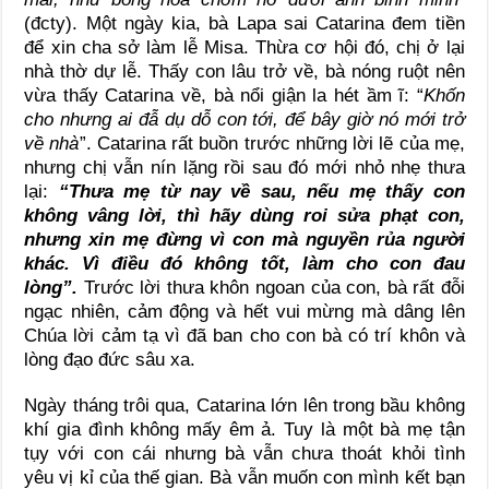
(đcty). Một ngày kia, bà Lapa sai Catarina đem tiền
để xin cha sở làm lễ Misa. Thừa cơ hội đó, chị ở lại
nhà thờ dự lễ. Thấy con lâu trở về, bà nóng ruột nên
vừa thấy Catarina về, bà nổi giận la hét ầm ĩ: “
Khốn
cho nhưng ai đẫ dụ dỗ con tới, để bây giờ nó mới trở
về nhà
”. Catarina rất buồn trước những lời lẽ của mẹ,
nhưng chị vẫn nín lặng rồi sau đó mới nhỏ nhẹ thưa
lại:
“Thưa mẹ từ nay về sau, nếu mẹ thấy con
không vâng lời, thì hãy dùng roi sửa phạt con,
nhưng xin mẹ đừng vì con mà nguyền rủa người
khác. Vì điều đó không tốt, làm cho con đau
lòng”.
Trước lời thưa khôn ngoan của con, bà rất đỗi
ngạc nhiên, cảm động và hết vui mừng mà dâng lên
Chúa lời cảm tạ vì đã ban cho con bà có trí khôn và
lòng đạo đức sâu xa.
Ngày tháng trôi qua, Catarina lớn lên trong bầu không
khí gia đình không mấy êm ả. Tuy là một bà mẹ tận
tụy với con cái nhưng bà vẫn chưa thoát khỏi tình
yêu vị kỉ của thế gian. Bà vẫn muốn con mình kết bạn