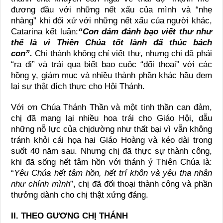
đương đầu với những nết xấu của mình và “nhẹ
nhàng” khi đối xử với những nết xấu của người khác,
Catarina kết luận:
“Con dám đánh bạo viết thư như
thế là vì Thiên Chúa tốt lành đã thúc bách
con”.
Chị thánh không chỉ viết thư, nhưng chị đã phải
“ra đi” và trải qua biết bao cuộc “đối thoại” với các
hồng y, giám mục và nhiều thành phần khác hầu đem
lại sự thật đích thực cho Hội Thánh.
Với ơn Chúa Thánh Thần và một tinh thần can đảm,
chị đã mang lại nhiều hoa trái cho Giáo Hội, dẫu
những nỗ lực của chịdường như thất bại vì vẫn không
tránh khỏi cái họa hai Giáo Hoàng và kéo dài trong
suốt 40 năm sau. Nhưng chị đã thực sự thành công,
khi đã sống hết tâm hồn với thánh ý Thiên Chúa là:
“
Yêu Chúa hết tâm hồn, hết trí khôn và yêu tha nhân
như chính mình
”, chị đã đối thoại thành công và phần
thưởng dành cho chị thật xứng đáng.
II. THEO GƯƠNG CHỊ THÁNH