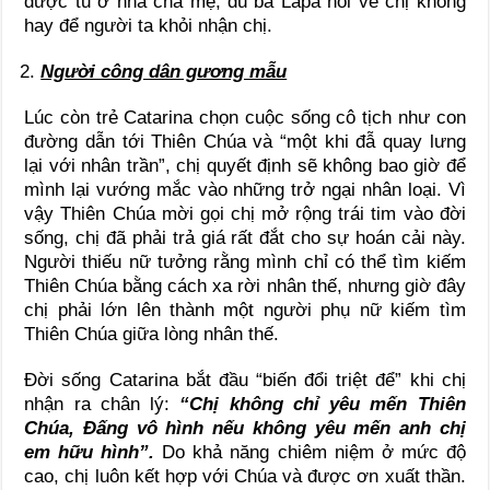
được tu ở nhà cha mẹ, dù bà Lapa nói về chị không
hay để người ta khỏi nhận chị.
Người công dân gương mẫu
Lúc còn trẻ Catarina chọn cuộc sống cô tịch như con
đường dẫn tới Thiên Chúa và “một khi đẫ quay lưng
lại với nhân trần”, chị quyết định sẽ không bao giờ để
mình lại vướng mắc vào những trở ngại nhân loại. Vì
vậy Thiên Chúa mời gọi chị mở rộng trái tim vào đời
sống, chị đã phải trả giá rất đắt cho sự hoán cải này.
Người thiếu nữ tưởng rằng mình chỉ có thể tìm kiếm
Thiên Chúa bằng cách xa rời nhân thế, nhưng giờ đây
chị phải lớn lên thành một người phụ nữ kiếm tìm
Thiên Chúa giữa lòng nhân thế.
Đời sống Catarina bắt đầu “biến đổi triệt để” khi chị
nhận ra chân lý:
“Chị không chỉ yêu mến Thiên
Chúa, Đấng vô hình nếu không yêu mến anh chị
em hữu hình”.
Do khả năng chiêm niệm ở mức độ
cao, chị luôn kết hợp với Chúa và được ơn xuất thần.