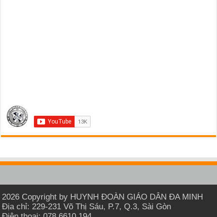
2026 Copyright by HUYNH ĐOÀN GIÁO DÂN ĐA MINH
Địa chỉ: 229-231 Võ Thị Sáu, P.7, Q.3, Sài Gòn
Điện thoại: 078 6610 194