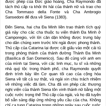
được phép của Đức giáo hoàng, Cha Raymondo đã
tách thủ cấp ra khỏi thi hài của thánh nữ và trao cho
Cha Tommaso della Fonte và Cha Ambrogio
Sansedoni để đưa về Siena (1383).
Đến Siena, hai cha Đa Minh liền trao thánh tích quý
giá này cho các cha thuộc tu viện thánh Đa Minh ở
Camporegio, với lời căn dặn không được trưng bày
cho dân chúng xem trước khi ngài được phong thánh.
Thủ cấp của Catarina lại được cất giấu vào một cái tủ
trong phòng thánh của thánh đường Thánh Đa Minh
(Basilica di San Domenico). Sau đó cùng với anh em
của mình tại Siena, với các linh mục, tu sĩ và những
nhà quý tộc trong thành phố, cha Raymondo quyết
định trình bày lên Cơ quan tối cao của cộng hòa
Siena về tất cả sự thật, và ngài xin chịu trách nhiệm
về những việc đã làm. Cha đã xin phép các thượng
nghị viện của thành Siena tôn vinh thánh nữ bằng một
cuộc rước trọng thể Thủ cấp của ngài, và họ đã tuyên
bố sẵn sàng đáp ứng những yêu cầu của cha. Không
chỉ ca tụng Catarina trong những ngày sau cuộc rước