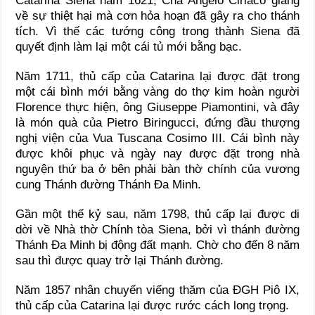
Catarina Siena năm 1621, Cha Angelo Ciriaco giảng
về sự thiệt hại mà cơn hỏa hoạn đã gây ra cho thánh
tích. Vì thế các tướng công trong thành Siena đã
quyết định làm lại một cái tủ mới bằng bạc.
Năm 1711, thủ cấp của Catarina lại được đặt trong
một cái bình mới bằng vàng do thợ kim hoàn người
Florence thực hiện, ông Giuseppe Piamontini, và đây
là món quà của Pietro Biringucci, đứng đầu thượng
nghị viện của Vua Tuscana Cosimo III. Cái bình này
được khôi phục và ngày nay được đặt trong nhà
nguyện thứ ba ở bên phải bàn thờ chính của vương
cung Thánh đường Thánh Đa Minh.
Gần một thế kỷ sau, năm 1798, thủ cấp lại được di
dời về Nhà thờ Chính tòa Siena, bởi vì thánh đường
Thánh Đa Minh bị động đất mạnh. Chờ cho đến 8 năm
sau thì được quay trở lại Thánh đường.
Năm 1857 nhân chuyến viếng thăm của ĐGH Piô IX,
thủ cấp của Catarina lại được rước cách long trọng.