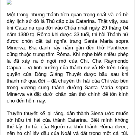
Một trong những thánh tích quan trọng nhất và có bề
dày lịch sử đó là Thủ cấp của Catarina. Thật vậy, sau
khi Catarina qua đời vào Chúa nhật ngày 29 tháng 04
năm 1380 tại Rôma khi được 33 tuổi, thi hài Thánh nữ
được chôn cất tại nghĩa trang Santa Maria sopra
Minerva. Địa danh này nằm gần đền thờ Pantheon
cũng thuộc trung tâm Rôma. Khi nghe biết nhiều phép
lạ đã xảy ra ở ngôi mộ của Chị, Cha Raymondo
Capua – Vị linh hướng của thánh nữ và Bề trên Tổng
quyền của Dòng Giảng Thuyết được bầu sau khi
thánh nữ qua đời – đã chuyển thi hài của Chị vào bên
trong vương cung thánh đường Santa Maria sopra
Minerva và đặt dưới chân bàn thờ chính để tôn kính
cho đến hôm nay.
Truyền thuyết kể lại rằng, dân thành Siena ước muốn
sở hữu thi hài của thánh Catarina. Biết mình không
thể lấy thi hài của Người ra khỏi thành Rôma được,
nên họ chỉ lấy đầu của Ngài và đặt trong một cái túi.