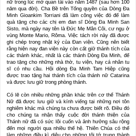
nữ trong lúc mở quan tài vào năm 1487 (sau hơn 100
năm qua đời). Cha Bề trên Tổng quyền của Dòng Đa
Minh Gioankim Torriani đã làm công việc đó để làm
quà tặng cho các chị em đan sĩ Dòng Đa Minh San
Sisto, mà ngày nay tên là Đức Mẹ Mân Côi, cư ngụ ở
vùng Monte Mario, Rôma. Việc tách rời này đã được
ghi chép trong nhật ký của Đan viện. Cũng nên biết
rằng hiện nay đan viện này còn cất giữ thánh tích của
các thánh khác, nhất là các thánh Dòng Đa Minh, để
trao tặng cho những nhà thờ, tu viện, hay cá nhân tu
sĩ có nhu cầu. Hội dòng Đa Minh Tam Hiệp cũng
được trao tặng hai thánh tích của thánh nữ Catarina
và được lưu giữ trong phòng thánh.
Có lẽ còn nhiều những phần khác trên cơ thể Thánh
Nữ đã được lưu giữ và kính viếng tại những nơi tôn
nghiêm khác mà chúng ta chưa được biết rõ. Điều đó
cho chúng ta nhận thấy cuộc đời thánh thiện của
Thánh nữ đã có sức lôi cuốn và ảnh hưởng sâu rộng
đến mọi người qua nhiều thế hệ. Thiên Chúa có thể
làm những điều kì diệu cho những tôi tớ trung thành