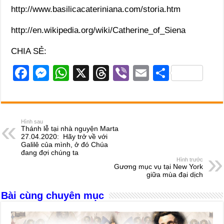
http://www.basilicacateriniana.com/storia.htm
http://en.wikipedia.org/wiki/Catherine_of_Siena
CHIA SẺ:
F
M
W
X
T
Vi
E
S
a
e
h
hr
b
m
h
c
ss
at
e
er
ail
ar
e
e
s
a
e
Hình sau
Thánh lễ tại nhà nguyện Marta
b
n
A
d
27.04.2020: Hãy trở về với
Galilê của mình, ở đó Chúa
o
g
p
s
đang đợi chúng ta
Hình trước
o
er
p
Gương mục vụ tại New York
giữa mùa đại dịch
k
Bài cùng chuyên mục