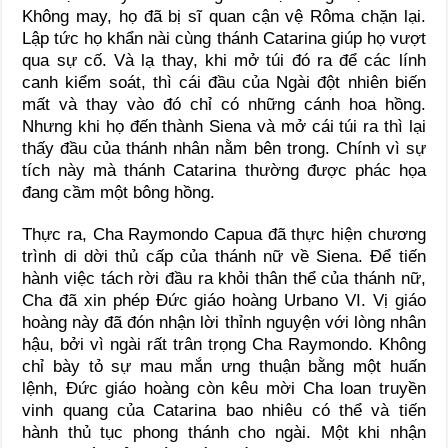
Không may, họ đã bị sĩ quan cận vệ Rôma chặn lại.
Lập tức họ khẩn nài cùng thánh Catarina giúp họ vượt
qua sự cố. Và lạ thay, khi mở túi đó ra để các lính
canh kiểm soát, thì cái đầu của Ngài đột nhiên biến
mất và thay vào đó chỉ có những cánh hoa hồng.
Nhưng khi họ đến thành Siena và mở cái túi ra thì lại
thấy đầu của thánh nhân nằm bên trong. Chính vì sự
tích này mà thánh Catarina thường được phác họa
đang cầm một bông hồng.
Thực ra, Cha Raymondo Capua đã thực hiện chương
trình di dời thủ cấp của thánh nữ về Siena. Để tiến
hành việc tách rời đầu ra khỏi thân thể của thánh nữ,
Cha đã xin phép Đức giáo hoàng Urbano VI. Vị giáo
hoàng này đã đón nhận lời thỉnh nguyện với lòng nhân
hậu, bởi vì ngài rất trân trọng Cha Raymondo. Không
chỉ bày tỏ sự mau mắn ưng thuận bằng một huấn
lệnh, Đức giáo hoàng còn kêu mời Cha loan truyền
vinh quang của Catarina bao nhiêu có thể và tiến
hành thủ tục phong thánh cho ngài. Một khi nhận