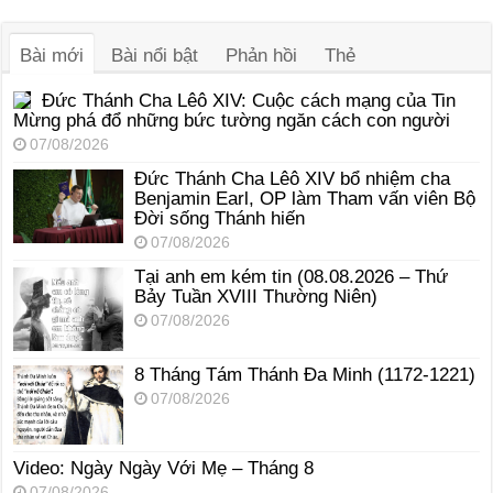
âm
thanh
Bài mới
Bài nổi bật
Phản hồi
Thẻ
Đức Thánh Cha Lêô XIV: Cuộc cách mạng của Tin
Mừng phá đổ những bức tường ngăn cách con người
07/08/2026
Đức Thánh Cha Lêô XIV bổ nhiệm cha
Benjamin Earl, OP làm Tham vấn viên Bộ
Đời sống Thánh hiến
07/08/2026
Tại anh em kém tin (08.08.2026 – Thứ
Bảy Tuần XVIII Thường Niên)
07/08/2026
8 Tháng Tám Thánh Ða Minh (1172-1221)
07/08/2026
Video: Ngày Ngày Với Mẹ – Tháng 8
07/08/2026