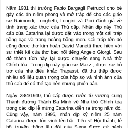
Năm 1931 thị trưởng Fabio Bargagli Petrucci cho bẻ
gẫy các ấn niêm phong và mở tráp để cho các giáo
sư Raimondi, Lunghetti, Longini và Gori đánh giá về
tình trạng xác thực của Thủ cấp. Nhân dịp này Thủ
cấp của Catarina lại được đặt vào trong một cái tráp
bằng bạc và trang hoàng bằng men. Cái tráp lớn đó
cũng được thợ kim hoàn David Manetti thực hiện với
sự thiết kế của thợ bạc nổi tiếng Angelo Giorgi. Sau
đó thánh tích này lại được chuyển sang Nhà thờ
Chính tòa. Trong dịp này giáo sư Mazzi, được sự hỗ
trợ của nhà điêu khắc Trapassi, đã thu thập được
nhiều số liệu quan trọng của hộp sọ và hình ảnh của
thủ cấp để có thể tạo nên những phiên bản.
Ngày 28/4/1940, thủ cấp được rước từ vương cung
Thánh đường Thánh Đa Minh về Nhà thờ Chính tòa
trong các dịp lễ mừng Catarina diễn ra trong năm đó.
Cũng vậy, năm 1995, nhân dịp kỷ niệm 25 năm
Catarina được tôn vinh lên bậc Tiến sĩ Hội thánh, lễ
hội truyền thống lâu đời của Siena được cử hành