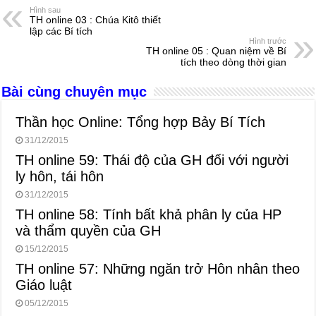
e
e
s
a
e
Hình sau
TH online 03 : Chúa Kitô thiết
b
n
A
d
lập các Bí tích
Hình trước
o
g
p
s
TH online 05 : Quan niệm về Bí
tích theo dòng thời gian
o
er
p
Bài cùng chuyên mục
k
Thần học Online: Tổng hợp Bảy Bí Tích
31/12/2015
TH online 59: Thái độ của GH đối với người
ly hôn, tái hôn
31/12/2015
TH online 58: Tính bất khả phân ly của HP
và thẩm quyền của GH
15/12/2015
TH online 57: Những ngăn trở Hôn nhân theo
Giáo luật
05/12/2015