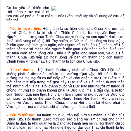
Có ba yếu tố khiến cho
Hội thánh được coi là bí
tích cứu độ phổ quát, là khí cụ Chúa Giêsu thiết lập và sử dụng để cứu độ
trần thế.
– Yếu tố trước tiên:
Hội thánh là sự hiện diện của Chúa Kitô nơi loài
người. Chúa Kitô là bí tích của Thiên Chúa, bí tích nguyên thủy; qua
Người, tình thương của Thiên Chúa được tỏ bày, và con người được cứu
thoát khỏi vòng nô lệ tội lỗi. Tuy nhiên, vì Đức Kitô chỉ sống và hoạt động
ở trần gian một thời gian ngắn, nên Người đã thiết lập Hội thánh, để Hội
thánh tiếp tục sứ mạng của Người ở trần gian. Hội thánh chính là dấu chỉ
sự hiện diện sống động của Chúa Kitô giữa lòng nhân loại, và qua Hội
thánh, Chúa Kitô tiếp tục hoạt động để ban ơn thánh cho con người.
Chính trong ý nghĩa này, Hội thánh là bí tích của Chúa Kitô.
– Yếu tố thứ hai:
Hội thánh là chứng nhân của Chúa Kitô. Hội thánh
không phải là đích điểm mà là con đường. Quả vậy, Hội thánh là con
đường mà mọi người có thể thấy, đến và cảm nhận được Đức Giêsu Kitô
một cách trực tiếp trong thế giới này. Đức Kitô và Hội thánh là một thân
thể, nhưng vẫn là hai. Hội thánh thuộc về Đức Kitô như người vợ thuộc về
chồng, nhưng Hội thánh không phải là Đức Kitô, mà là dấu chỉ, là bí tích
của Người: qua mọi thời, Hội thánh làm chứng và rao truyền về Đức Kitô
và người ta chỉ có thể gặp được Người trong Hội thánh. Hội thánh rao
giảng về Vương quốc Thiên Chúa, nhưng Hội thánh lại không phải là
Vương quốc, mà chỉ là dấu chỉ của Vương quốc mà thôi.
– Yếu tố thứ ba:
Hội thánh phục vụ trần thế. Với sứ mệnh là bí tích của
Chúa Kitô, Hội thánh được mời gọi rao giảng và làm chứng cho chính
Đấng là đầu, là Phu quân và là Đấng tác thành nên mình. Hội thánh chỉ có
thể chu toàn sứ mạng này khi nghe theo lời dạy của Thầy chí thánh là trở