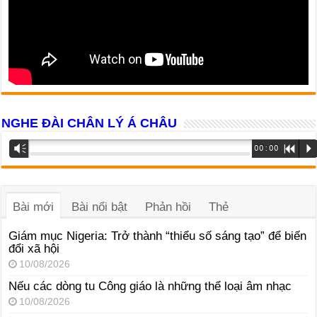
NGHE ĐÀI CHÂN LÝ Á CHÂU
Trình
Vm
00:00
R
P
phát
âm
thanh
Bài mới
Bài nổi bật
Phản hồi
Thẻ
Giám mục Nigeria: Trở thành “thiểu số sáng tạo” để biến
đổi xã hội
10/08/2026
Nếu các dòng tu Công giáo là những thể loại âm nhạc
10/08/2026