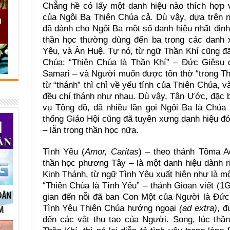
Chẳng hề có lấy một danh hiệu nào thích hợp v
của Ngôi Ba Thiên Chúa cả. Dù vậy, dựa trên n
đã dành cho Ngôi Ba một số danh hiệu nhất định
thần học thường dùng đến ba trong các danh 
Yêu, và Ân Huệ. Tự nó, từ ngữ Thần Khí cũng đ
Chúa: “Thiên Chúa là Thần Khí” – Đức Giêsu 
Samari – và Người muốn được tôn thờ “trong Th
từ “thánh” thì chỉ về yếu tính của Thiên Chúa, 
đều chí thánh như nhau. Dù vậy, Tân Ước, đặc b
vụ Tông đồ, đã nhiều lần gọi Ngôi Ba là Chúa
thống Giáo Hội cũng đã tuyên xưng danh hiệu đó
– lẫn trong thần học nữa.
Tình Yêu (
Amor, Caritas
)
–
theo thánh Tôma Aq
thần học phương Tây – là một danh hiệu dành 
Kinh Thánh, từ ngữ Tình Yêu xuất hiện như là mộ
“Thiên Chúa là Tình Yêu” – thánh Gioan viết (1
gian đến nỗi đã ban Con Một của Người là Đức 
Tình Yêu Thiên Chúa hướng ngoại
(ad extra)
, 
đến các vật thụ tạo của Người. Song, lúc thầ