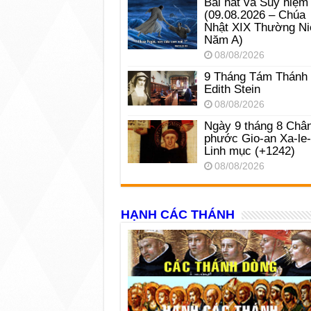
Bài hát và Suy niệm
(09.08.2026 – Chúa
Nhật XIX Thường Ni
Năm A)
08/08/2026
9 Tháng Tám Thánh
Edith Stein
08/08/2026
Ngày 9 tháng 8 Châ
phước Gio-an Xa-le
Linh mục (+1242)
08/08/2026
HẠNH CÁC THÁNH