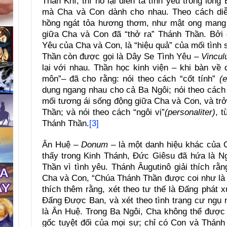
Thần Khí, thì nó lại diễn tả tình yêu trong lòn
mà Cha và Con dành cho nhau. Theo cách diễ
hồng ngát tỏa hương thơm, như mật ong mang lạ
giữa Cha và Con đã “thở ra” Thánh Thần. Bởi 
Yêu của Cha và Con, là “hiệu quả” của mối tình 
Thần còn được gọi là Dây Se Tình Yêu –
Vincul
lại với nhau. Thần học kinh viện – khi bàn về
môn”– đã cho rằng: nói theo cách “cốt tính”
(es
dụng ngang nhau cho cả Ba Ngôi; nói theo cách 
mối tương ái sống động giữa Cha và Con, và tr
Thần; và nói theo cách “ngôi vị”
(personaliter)
, 
Thánh Thần.
[3]
Ân Huệ –
Donum –
là một danh hiệu khác của 
thấy trong Kinh Thánh, Đức Giêsu đã hứa là N
Thần vì tình yêu. Thánh Âugutinô giải thích rằn
Cha và Con, “Chúa Thánh Thần được coi như là 
thích thêm rằng, xét theo tư thế là Đấng phát x
Đấng Được Ban, và xét theo tình trạng cư ngụ 
là Ân Huệ. Trong Ba Ngôi, Cha không thể được 
gốc tuyệt đối của mọi sự; chỉ có Con và Thánh