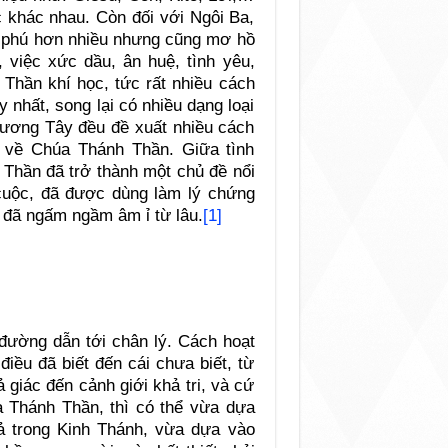
c khác nhau. Còn đối với Ngôi Ba,
ng phú hơn nhiều nhưng cũng mơ hồ
, việc xức dầu, ân huệ, tình yêu,
 Thần khí học, tức rất nhiều cách
 nhất, song lại có nhiều dạng loại
ương Tây đều đề xuất nhiều cách
à về Chúa Thánh Thần. Giữa tình
 Thần đã trở thành một chủ đề nổi
 cuộc, đã được dùng làm lý chứng
n đã ngấm ngầm âm ỉ từ lâu.
[1]
đường dẫn tới chân lý. Cách hoạt
điều đã biết đến cái chưa biết, từ
ả giác đến cảnh giới khả tri, và cứ
úa Thánh Thần, thì có thể vừa dựa
ả trong Kinh Thánh, vừa dựa vào