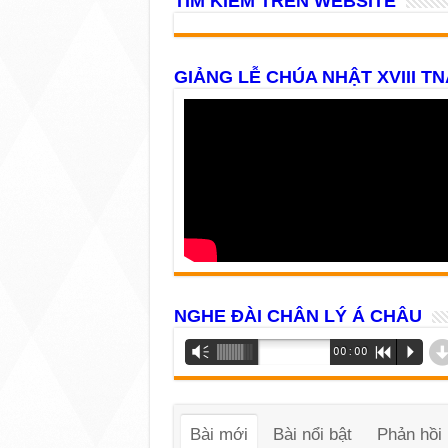
TÌM KIẾM TRÊN WEBSITE
GIẢNG LỄ CHÚA NHẬT XVIII TN
NGHE ĐÀI CHÂN LÝ Á CHÂU
Trình
Vm
00:00
R
P
phát
âm
thanh
Bài mới
Bài nổi bật
Phản hồi