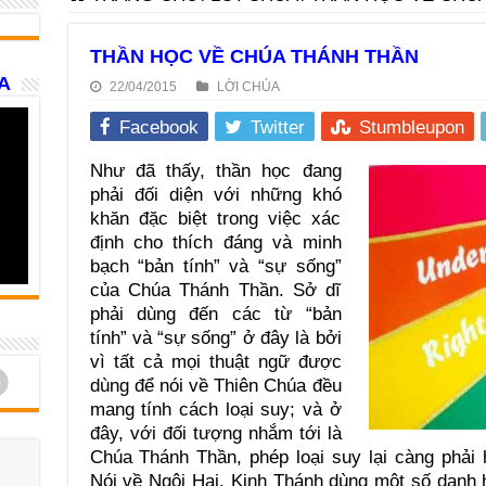
THẦN HỌC VỀ CHÚA THÁNH THẦN
A
22/04/2015
LỜI CHÚA
Facebook
Twitter
Stumbleupon
Như đã thấy, thần học đang
phải đối diện với những khó
khăn đặc biệt trong việc xác
định cho thích đáng và minh
bạch “bản tính” và “sự sống”
của Chúa Thánh Thần. Sở dĩ
phải dùng đến các từ “bản
tính” và “sự sống” ở đây là bởi
vì tất cả mọi thuật ngữ được
d
dùng để nói về Thiên Chúa đều
mang tính cách loại suy; và ở
đây, với đối tượng nhắm tới là
Chúa Thánh Thần, phép loại suy lại càng phải
Nói về Ngôi Hai, Kinh Thánh dùng một số danh 