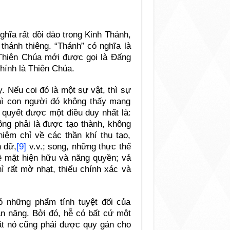
hĩa rất dồi dào trong Kinh Thánh,
 thánh thiêng. “Thánh” có nghĩa là
ó Thiên Chúa mới được gọi là Đấng
hính là Thiên Chúa.
y. Nếu coi đó là một sự vật, thì sự
thì con người đó không thấy mang
 quyết được một điều duy nhất là:
ông phải là được tạo thành, không
niệm chỉ về các thần khí thụ tạo,
 dữ,
[9]
v.v.; song, những thực thể
về mặt hiện hữu và năng quyền; vả
ì rất mờ nhạt, thiếu chính xác và
ó những phẩm tính tuyệt đối của
àn năng. Bởi đó, hễ có bất cứ một
ất nó cũng phải được quy gán cho