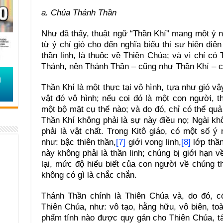
a. Chúa Thánh Thần
Như đã thấy, thuật ngữ “Thần Khí” mang một ý ng
từ ý chỉ gió cho đến nghĩa biểu thị sự hiện diện
thần linh, là thuộc về Thiên Chúa; và vì chỉ c
Thánh, nên Thánh Thần – cũng như Thần Khí – c
Thần Khí là một thực tại vô hình, tựa như gió vậ
vật đó vô hình; nếu coi đó là một con người, 
một bộ mặt cụ thể nào; và do đó, chỉ có thể quả
Thần Khí không phải là sự này điều nọ; Ngài kh
phải là vật chất. Trong Kitô giáo, có một số ý 
như: bậc thiên thần,
[7]
giới vong linh,
[8]
lớp thần
này không phải là thần linh; chúng bị giới hạn 
lại, mức độ hiểu biết của con người về chúng th
không có gì là chắc chắn.
Thánh Thần chính là Thiên Chúa và, do đó, c
Thiên Chúa, như: vô tạo, hằng hữu, vô biên, to
phẩm tính nào được quy gán cho Thiên Chúa, t