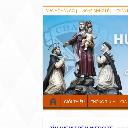
ĐỨC MẸ MÂN CÔI |
NGHE GIẢNG LỄ |
THẦN 
GIỚI THIỆU
THÔNG TIN
GIA