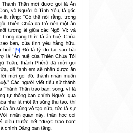
nh Thánh Thần mới được gọi là Ân
Con, và Người là Tình Yêu, là gốc
iết rằng: “Có thể nói rằng, trong
gôi Thiên Chúa đã trở nên một ân
mối tương ái giữa các Ngôi Vị; và
’ trong dạng thức là ân huệ. Chúa
trao ban, của tình yêu hằng hữu.
n huệ.”
[5]
Đó là lý do tại sao bài
ợ là “Ân huệ của Thiên Chúa Tối
gũ Tuần, thánh Phêrô đã mời gọi
 rửa, để “anh em sẽ nhận được ân
lời mời gọi đó, thánh nhân muốn
uệ.” Các người viết tiểu sử thánh
 Thánh Thần trao ban; song, vì là
ng tự thông ban chính Người qua
óa như là một ân sủng thụ tạo, thì
 của ân sủng vô tạo nữa, tức là sự
Với nhãn quan này, thần học coi
vì điều trước hết “được trao ban”
 là chính Đấng ban tặng.