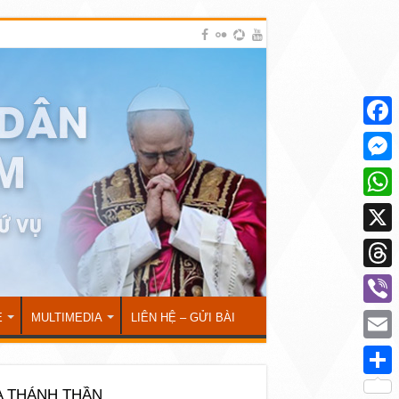
Face
Mess
What
X
Thre
Viber
Ẻ
MULTIMEDIA
LIÊN HỆ – GỬI BÀI
Emai
Shar
A THÁNH THẦN