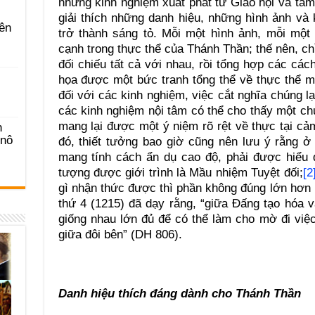
những kinh nghiệm xuất phát từ Giáo hội và tâm 
giải thích những danh hiệu, những hình ảnh và
ên
trở thành sáng tỏ. Mỗi một hình ảnh, mỗi một
cạnh trong thực thể của Thánh Thần; thế nên, ch
đối chiếu tất cả với nhau, rồi tổng hợp các các
họa được một bức tranh tổng thể về thực thể m
đối với các kinh nghiệm, việc cắt nghĩa chúng lạ
các kinh nghiệm nội tâm có thể cho thấy một c
mang lại được một ý niệm rõ rệt về thực tại c
n
-nô
đó, thiết tưởng bao giờ cũng nên lưu ý rằng ở
mang tính cách ẩn dụ cao độ, phải được hiểu q
tượng được giới trình là Mầu nhiệm Tuyệt đối;
[2
gì nhận thức được thì phần không đúng lớn hơn
thứ 4 (1215) đã dạy rằng, “giữa Đấng tạo hóa 
giống nhau lớn đủ để có thể làm cho mờ đi việ
giữa đôi bên” (DH 806).
Danh hiệu thích đáng dành cho Thánh Thần