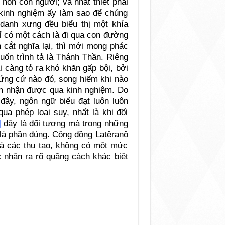
hồn con người; và nhất thiết phải
 kinh nghiệm ấy làm sao để chúng
 danh xưng đều biểu thị một khía
ỉ có một cách là đi qua con đường
h cắt nghĩa lại, thì mới mong phác
uốn trình tả là Thánh Thần. Riêng
i càng tỏ ra khó khăn gấp bội, bởi
hứng cứ nào đó, song hiếm khi nào
ảm nhận được qua kinh nghiệm. Do
 đây, ngôn ngữ biểu đạt luôn luôn
ua phép loại suy, nhất là khi đối
]
đây là đối tượng mà trong những
 là phần đúng. Công đồng Latêranô
và các thụ tạo, không có một mức
c nhận ra rõ quãng cách khác biệt