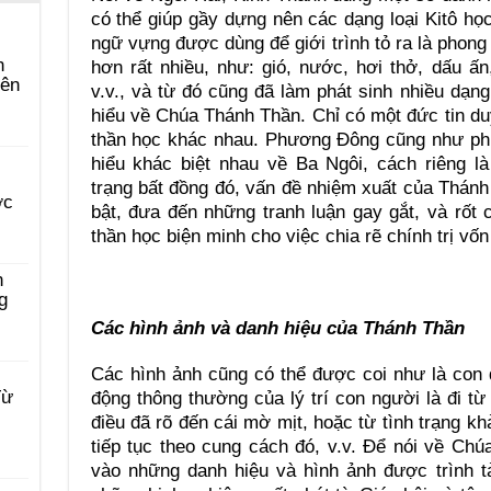
có thể giúp gầy dựng nên các dạng loại Kitô họ
ngữ vựng được dùng để giới trình tỏ ra là pho
n
hơn rất nhiều, như: gió, nước, hơi thở, dấu ấn
yên
v.v., và từ đó cũng đã làm phát sinh nhiều dạng
hiểu về Chúa Thánh Thần. Chỉ có một đức tin duy
thần học khác nhau. Phương Đông cũng như ph
hiểu khác biệt nhau về Ba Ngôi, cách riêng l
trạng bất đồng đó, vấn đề nhiệm xuất của Thánh
ớc
bật, đưa đến những tranh luận gay gắt, và rốt
thần học biện minh cho việc chia rẽ chính trị vố
n
g
Các hình ảnh và danh hiệu của Thánh Thần
Các hình ảnh cũng có thể được coi như là con 
Từ
động thông thường của lý trí con người là đi từ 
điều đã rõ đến cái mờ mịt, hoặc từ tình trạng kh
tiếp tục theo cung cách đó, v.v. Để nói về Ch
vào những danh hiệu và hình ảnh được trình t