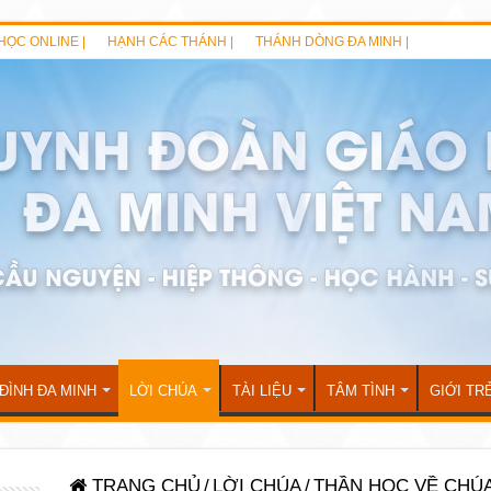
HỌC ONLINE |
HẠNH CÁC THÁNH |
THÁNH DÒNG ĐA MINH |
 ĐÌNH ĐA MINH
LỜI CHÚA
TÀI LIỆU
TÂM TÌNH
GIỚI TR
TRANG CHỦ
/
LỜI CHÚA
/
THẦN HỌC VỀ CHÚ