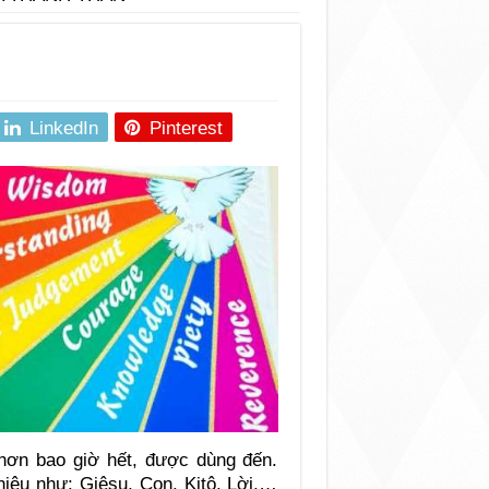
LinkedIn
Pinterest
 hơn bao giờ hết, được dùng đến.
hiệu như: Giêsu, Con, Kitô, Lời,…