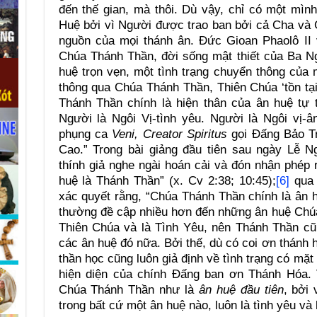
đến thế gian, mà thôi. Dù vậy, chỉ có một mì
Huệ bởi vì Người được trao ban bởi cả Cha và 
nguồn của mọi thánh ân. Đức Gioan Phaolô II v
Chúa Thánh Thần, đời sống mật thiết của Ba N
huệ trọn vẹn, một tình trạng chuyển thông của 
thông qua Chúa Thánh Thần, Thiên Chúa ‘tồn tại
Thánh Thần chính là hiện thân của ân huệ tự 
Người là Ngôi Vị-tình yêu. Người là Ngôi vị-â
phụng ca
Veni, Creator Spiritus
gọi Đấng Bảo Tr
Cao.” Trong bài giảng đầu tiên sau ngày Lễ N
thính giả nghe ngài hoán cải và đón nhận phép
huệ là Thánh Thần” (x. Cv 2:38; 10:45);
[6]
qua 
xác quyết rằng, “Chúa Thánh Thần chính là ân h
thường đề cập nhiều hơn đến những ân huệ Chúa
Thiên Chúa và là Tình Yêu, nên Thánh Thần cũ
các ân huệ đó nữa. Bởi thế, dù có coi ơn thánh h
thần học cũng luôn giả định về tình trạng có mặt
hiện diện của chính Đấng ban ơn Thánh Hóa. 
Chúa Thánh Thần như là
ân huệ đầu tiên
, bởi 
trong bất cứ một ân huệ nào, luôn là tình yêu và