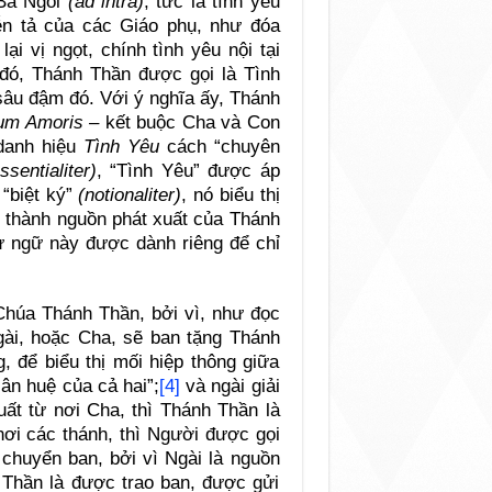
g Ba Ngôi
(ad intra)
, tức là tình yêu
n tả của các Giáo phụ, như đóa
i vị ngọt, chính tình yêu nội tại
đó, Thánh Thần được gọi là Tình
sâu đậm đó. Với ý nghĩa ấy, Thánh
um Amoris –
kết buộc Cha và Con
 danh hiệu
Tình Yêu
cách “chuyên
sentialiter)
, “Tình Yêu” được áp
“biệt ký”
(notionaliter)
, nó biểu thị
ở thành nguồn phát xuất của Thánh
từ ngữ này được dành riêng để chỉ
Chúa Thánh Thần, bởi vì, như đọc
gài, hoặc Cha, sẽ ban tặng Thánh
g, để biểu thị mối hiệp thông giữa
ân huệ của cả hai”;
[4]
và ngài giải
uất từ nơi Cha, thì Thánh Thần là
nơi các thánh, thì Người được gọi
chuyển ban, bởi vì Ngài là nguồn
 Thần là được trao ban, được gửi