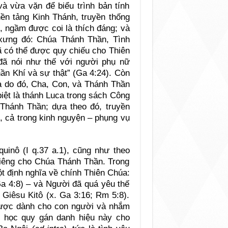
à vừa vặn để biểu trình bản tính
ền tảng Kinh Thánh, truyền thống
, ngầm được coi là thích đáng; và
xưng đó: Chúa Thánh Thần, Tình
ã có thể được quy chiếu cho Thiên
đã nói như thế với người phụ nữ
ần Khí và sự thật” (Ga 4:24). Còn
và do đó, Cha, Con, và Thánh Thần
iệt là thánh Luca trong sách Công
 Thánh Thần; dựa theo đó, truyền
, cả trong kinh nguyện – phụng vụ
uinô (I q.37 a.1), cũng như theo
riêng cho Chúa Thánh Thần. Trong
t định nghĩa về chính Thiên Chúa:
Ga 4:8) – và Người đã quá yêu thế
Giêsu Kitô (x. Ga 3:16; Rm 5:8).
được dành cho con người và nhắm
n học quy gán danh hiệu này cho