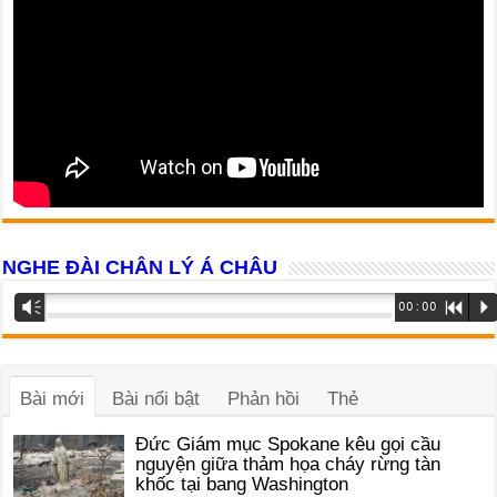
NGHE ĐÀI CHÂN LÝ Á CHÂU
Trình
Vm
00:00
R
P
phát
âm
thanh
Bài mới
Bài nổi bật
Phản hồi
Thẻ
Đức Giám mục Spokane kêu gọi cầu
nguyện giữa thảm họa cháy rừng tàn
khốc tại bang Washington