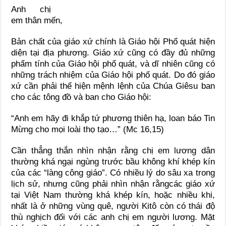
Anh chị
em thân mến,
Bản chất của giáo xứ chính là Giáo hội Phổ quát hiện
diện tại địa phương. Giáo xứ cũng có đầy đủ những
phẩm tính của Giáo hội phổ quát, và dĩ nhiên cũng có
những trách nhiệm của Giáo hội phổ quát. Do đó giáo
xứ cần phải thể hiện mệnh lệnh của Chúa Giêsu ban
cho các tông đồ và ban cho Giáo hội:
“Anh em hãy đi khắp tứ phương thiên hạ, loan báo Tin
Mừng cho mọi loài thọ tạo…” (Mc 16,15)
Cần thẳng thắn nhìn nhận rằng chị em lương dân
thường khá ngại ngùng trước bầu không khí khép kín
của các “làng công giáo”. Có nhiều lý do sâu xa trong
lịch sử, nhưng cũng phải nhìn nhận rằngcác giáo xứ
tại Việt Nam thường khá khép kín, hoặc nhiều khi,
nhất là ở những vùng quê, người Kitô còn có thái độ
thù nghịch đối với các anh chị em người lương. Mặt