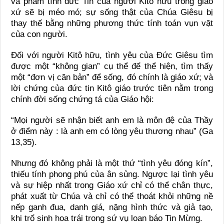
và phẩm tính đức Tin của người Kitô hữu trong giáo
xứ sẽ bị méo mó; sự sống thật của Chúa Giêsu bị
thay thế bằng những phương thức tính toán vụn vặt
của con người.
Đối với người Kitô hữu, tình yêu của Đức Giêsu tìm
được một “không gian” cụ thể để thể hiện, tìm thấy
một “đơn vị căn bản” để sống, đó chính là giáo xứ; và
lời chứng của đức tin Kitô giáo trước tiên nằm trong
chính đời sống chứng tá của Giáo hội:
“Mọi người sẽ nhận biết anh em là môn đệ của Thầy
ở điểm này : là anh em có lòng yêu thương nhau” (Ga
13,35).
Nhưng đó không phải là một thứ “tình yêu đóng kín”,
thiếu tính phong phú của ân sủng. Ngược lại tình yêu
và sự hiệp nhất trong Giáo xứ chỉ có thể chân thực,
phát xuất từ Chúa và chỉ có thể thoát khỏi những nề
nếp ganh đua, danh giá, nặng hình thức và giả tạo,
khi trổ sinh hoa trái trong sứ vụ loan báo Tin Mừng.