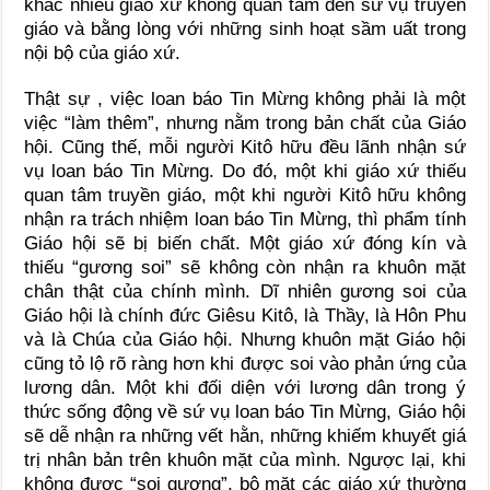
khác nhiều giáo xứ không quan tâm đến sứ vụ truyền
giáo và bằng lòng với những sinh hoạt sầm uất trong
nội bộ của giáo xứ.
Thật sự , việc loan báo Tin Mừng không phải là một
việc “làm thêm”, nhưng nằm trong bản chất của Giáo
hội. Cũng thế, mỗi người Kitô hữu đều lãnh nhận sứ
vụ loan báo Tin Mừng. Do đó, một khi giáo xứ thiếu
quan tâm truyền giáo, một khi người Kitô hữu không
nhận ra trách nhiệm loan báo Tin Mừng, thì phẩm tính
Giáo hội sẽ bị biến chất. Một giáo xứ đóng kín và
thiếu “gương soi” sẽ không còn nhận ra khuôn mặt
chân thật của chính mình. Dĩ nhiên gương soi của
Giáo hội là chính đức Giêsu Kitô, là Thầy, là Hôn Phu
và là Chúa của Giáo hội. Nhưng khuôn mặt Giáo hội
cũng tỏ lộ rõ ràng hơn khi được soi vào phản ứng của
lương dân. Một khi đối diện với lương dân trong ý
thức sống động về sứ vụ loan báo Tin Mừng, Giáo hội
sẽ dễ nhận ra những vết hằn, những khiếm khuyết giá
trị nhân bản trên khuôn mặt của mình. Ngược lại, khi
không được “soi gương”, bộ mặt các giáo xứ thường