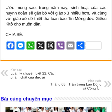
Ước mong sao, trong năm nay, sinh hoạt của các
huynh đoàn sẽ gắn bó với giáo xứ nhiều hơn, và cùng
với giáo xứ dể thiết tha loan báo Tin Mừng đức Giêsu
Kitô cho muôn dân.
CHIA SẺ:
F
M
W
X
T
Vi
E
S
a
e
h
hr
b
m
h
c
ss
at
e
er
ail
ar
e
e
s
a
e
Hình sau
Luân lý chuyên biệt 22: Các
b
n
A
d
phẩm chất của đức ái
Hình trước
o
g
p
s
Tháng 03 : Trân trọng Lao Động
và Công Ích
o
er
p
Bài cùng chuyên mục
k