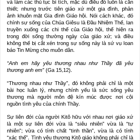
và làm các thủ tục bí tích, mặc dù điều đó luôn là cần
thiết; nhưng trước tiên giáo xứ một gia đình, phản
ảnh khuôn mặt Gia đình Giáo hội. Nói cách khác, đó
chính sự sống của Chúa Giêsu là Đầu Nhiệm Thể, lan
truyền xuống các chi thể của Giáo hội, thể hiện ra
trong đời sống thường ngày của giáo xứ; và điều
không thể bị cắt xén trong sự sống này là sứ vụ loan
báo Tin Mừng cho muôn dân.
“Anh em hãy yêu thương nhau như Thầy đã yêu
thương anh em”
(Ga 15,12).
“Thương nhau như Thầy”, đó không phải chỉ là một
bài học luân lý, nhưng chính yếu là sức sống yêu
thương mà người môn đệ kín múc được nơi cội
nguồn tình yêu của chính Thầy.
Sự liên đới của người Kitô hữu với nhau nơi giáo xứ
là một sự liên đới vừa là “siêu nhiên” vừa là “tự
nhiên”; vừa có tính chất “tinh thần”, vừa là có tính
“xác thể”. Tình yêu thương Kitô giáo không phải chỉ là