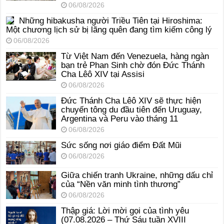
06/08/2026
Những hibakusha người Triều Tiên tại Hiroshima:
Một chương lịch sử bị lãng quên đang tìm kiếm công lý
06/08/2026
Từ Việt Nam đến Venezuela, hàng ngàn
bạn trẻ Phan Sinh chờ đón Đức Thánh
Cha Lêô XIV tại Assisi
06/08/2026
Đức Thánh Cha Lêô XIV sẽ thực hiện
chuyến tông du đầu tiên đến Uruguay,
Argentina và Peru vào tháng 11
06/08/2026
Sức sống nơi giáo điểm Đất Mũi
06/08/2026
Giữa chiến tranh Ukraine, những dấu chỉ
của “Nền văn minh tình thương”
06/08/2026
Thập giá: Lời mời gọi của tình yêu
(07.08.2026 – Thứ Sáu tuần XVIII