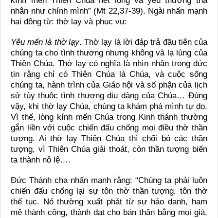
kính mến Thiên Chúa hết lòng và yêu thương tha
nhân như chính mình” (Mt 22,37-39). Ngài nhấn mạnh
hai động từ: thờ lạy và phục vụ:
Yêu mến là thờ lạy
. Thờ lạy là lời đáp trả đầu tiên của
chúng ta cho tình thương nhưng không và lạ lùng của
Thiên Chúa. Thờ lạy có nghĩa là nhìn nhận trong đức
tin rằng chỉ có Thiên Chúa là Chúa, và cuộc sống
chúng ta, hành trình của Giáo hội và số phận của lịch
sử tùy thuộc tình thương dịu dàng của Chúa… Đúng
vậy, khi thờ lạy Chúa, chúng ta khám phá mình tự do.
Vì thế, lòng kính mến Chúa trong Kinh thánh thường
gắn liền với cuộc chiến đấu chống mọi điều thờ thần
tượng. Ai thờ lạy Thiên Chúa thì chối bỏ các thần
tượng, vì Thiên Chúa giải thoát, còn thần tượng biến
ta thành nô lệ….
Đức Thánh cha nhấn mạnh rằng: “Chúng ta phải luôn
chiến đấu chống lại sự tôn thờ thần tượng, tôn thờ
thế tục. Nó thường xuất phát từ sự háo danh, ham
mê thành công, thành đạt cho bản thân bằng mọi giá,