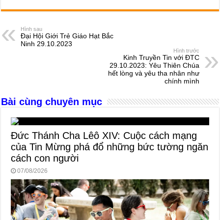
c
ss
at
e
er
ail
ar
e
e
s
a
e
Hình sau
Đại Hội Giới Trẻ Giáo Hạt Bắc
b
n
A
d
Ninh 29.10.2023
Hình trước
o
g
p
s
Kinh Truyền Tin với ĐTC
29.10.2023: Yêu Thiên Chúa
o
er
p
hết lòng và yêu tha nhân như
chính mình
k
Bài cùng chuyên mục
Đức Thánh Cha Lêô XIV: Cuộc cách mạng
của Tin Mừng phá đổ những bức tường ngăn
cách con người
07/08/2026