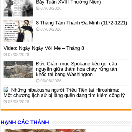
Bảy Tuần XVIII Thường Niên)
07/08/2026
8 Tháng Tám Thánh Ða Minh (1172-1221)
07/08/2026
Video: Ngày Ngày Với Mẹ – Tháng 8
07/08/2026
Đức Giám mục Spokane kêu gọi cầu
nguyện giữa thảm họa cháy rừng tàn
khốc tại bang Washington
06/08/2026
Những hibakusha người Triều Tiên tại Hiroshima:
Một chương lịch sử bị lãng quên đang tìm kiếm công lý
06/08/2026
HẠNH CÁC THÁNH