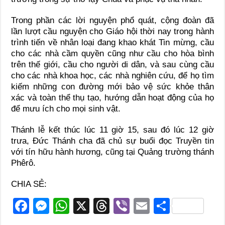
Trong phần các lời nguyện phổ quát, cộng đoàn đã
lần lượt cầu nguyện cho Giáo hội thời nay trong hành
trình tiến về nhân loại đang khao khát Tin mừng, cầu
cho các nhà cầm quyền cũng như cầu cho hòa bình
trên thế giới, cầu cho người di dân, và sau cùng cầu
cho các nhà khoa học, các nhà nghiên cứu, để họ tìm
kiếm những con đường mới bảo vệ sức khỏe thân
xác và toàn thể thụ tạo, hướng dẫn hoạt động của họ
để mưu ích cho mọi sinh vật.
Thánh lễ kết thúc lúc 11 giờ 15, sau đó lúc 12 giờ
trưa, Đức Thánh cha đã chủ sự buổi đọc Truyền tin
với tín hữu hành hương, cũng tại Quảng trường thánh
Phêrô.
CHIA SẺ:
F
M
W
X
T
Vi
E
S
a
e
h
hr
b
m
h