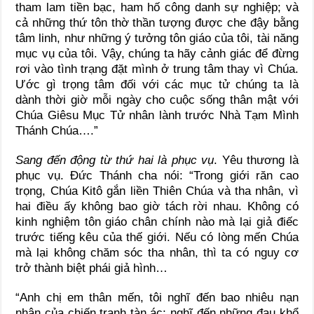
tham lam tiền bạc, ham hố công danh sự nghiệp; và
cả những thứ tôn thờ thần tượng được che đậy bằng
tâm linh, như những ý tưởng tôn giáo của tôi, tài năng
mục vụ của tôi. Vậy, chúng ta hãy cảnh giác để đừng
rơi vào tình trạng đặt mình ở trung tâm thay vì Chúa.
Ước gì trọng tâm đối với các mục tử chúng ta là
dành thời giờ mỗi ngày cho cuộc sống thân mật với
Chúa Giêsu Mục Tử nhân lành trước Nhà Tạm Mình
Thánh Chúa….”
Sang đến động từ thứ hai là phục vụ
. Yêu thương là
phục vụ. Đức Thánh cha nói: “Trong giới răn cao
trọng, Chúa Kitô gắn liền Thiên Chúa và tha nhân, vì
hai điều ấy không bao giờ tách rời nhau. Không có
kinh nghiệm tôn giáo chân chính nào mà lại giả điếc
trước tiếng kêu của thế giới. Nếu có lòng mến Chúa
mà lại không chăm sóc tha nhân, thì ta có nguy cơ
trở thành biệt phái giả hình…
“Anh chị em thân mến, tôi nghĩ đến bao nhiêu nạn
nhân của chiến tranh tàn ác; nghĩ đến những đau khổ