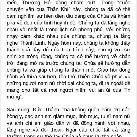
mến, Thượng Hội đồng chấm dứt. Trong “cuộc
chuyện vãn của Thần Khí” này, chúng ta đã có thể
cảm nghiệm sự hiện diện dịu dàng của Chúa và khám
phá vẻ đẹp của tình huynh đệ. Chúng ta đã lắng nghe
nhau và nhất là trong lịch sử phong phú, với những
nhạy cảm khác nhau của chúng ta, chúng ta lắng
nghe Thánh Linh. Ngày hôm nay, chúng ta không thấy
thành quả đầy đủ của tiến trình này, nhưng với sự
nhìn xa trông rộng, chúng ta có thể hướng về chân
trời đang mở ra trước chúng ta; Chúa sẽ hướng dẫn
chúng ta và giúp chúng ta thành một Giáo hội đồng
hành và thừa sai hơn, tôn thờ Thiên Chúa và phục vụ
những người nam nữ thời đại chúng ta, đi ra ngoài để
mang cho tất cả mọi người niềm vui an ủi của Tin
mừng”.
Sau cùng, Đức Thánh cha không quên cám ơn các
hồng y, các anh em giám mục, linh mục, tu sĩ nam nữ
và anh chị em giáo dân vì đã đồng hành với nhau,
lắng nghe và đối thoại. Ngài cầu chúc tất cả tăng
trưởng trong sự thờ lạy Chúa và phục vụ tha nhân.