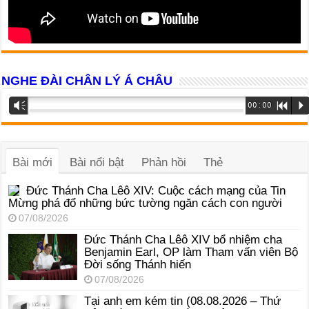
NGHE ĐÀI CHÂN LÝ Á CHÂU
Trình
Vm
00:00
R
P
phát
âm
thanh
Bài mới
Bài nổi bật
Phản hồi
Thẻ
Đức Thánh Cha Lêô XIV: Cuộc cách mạng của Tin
Mừng phá đổ những bức tường ngăn cách con người
07/08/2026
Đức Thánh Cha Lêô XIV bổ nhiệm cha
Benjamin Earl, OP làm Tham vấn viên Bộ
Đời sống Thánh hiến
07/08/2026
Tại anh em kém tin (08.08.2026 – Thứ