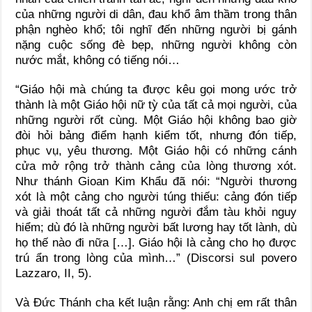
của những người di dân, đau khổ âm thầm trong thân
phận nghèo khổ; tôi nghĩ đến những người bị gánh
nặng cuộc sống đè bẹp, những người không còn
nước mắt, không có tiếng nói…
“Giáo hội mà chúng ta được kêu gọi mong ước trở
thành là một Giáo hội nữ tỳ của tất cả mọi người, của
những người rốt cùng. Một Giáo hội không bao giờ
đòi hỏi bảng điểm hạnh kiểm tốt, nhưng đón tiếp,
phục vụ, yêu thương. Một Giáo hội có những cánh
cửa mở rộng trở thành cảng của lòng thương xót.
Như thánh Gioan Kim Khẩu đã nói: “Người thương
xót là một cảng cho người túng thiếu: cảng đón tiếp
và giải thoát tất cả những người đắm tàu khỏi nguy
hiểm; dù đó là những người bất lương hay tốt lành, dù
họ thế nào đi nữa […]. Giáo hội là cảng cho họ được
trú ẩn trong lòng của mình…” (Discorsi sul povero
Lazzaro, II, 5).
Và Đức Thánh cha kết luận rằng: Anh chị em rất thân