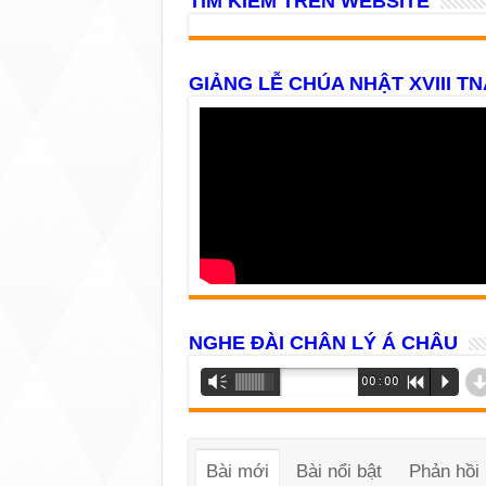
TÌM KIẾM TRÊN WEBSITE
GIẢNG LỄ CHÚA NHẬT XVIII TN
NGHE ĐÀI CHÂN LÝ Á CHÂU
Trình
Vm
00:00
R
P
phát
âm
thanh
Bài mới
Bài nổi bật
Phản hồi