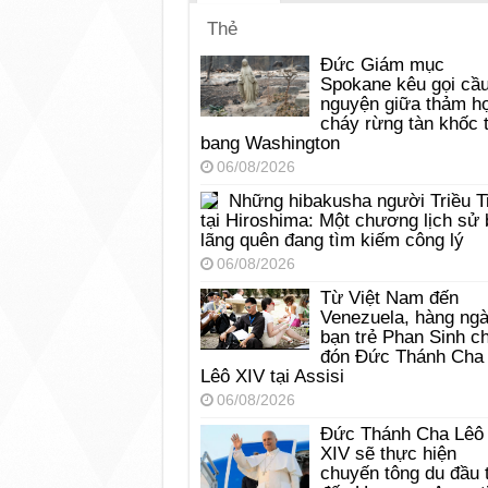
Thẻ
Đức Giám mục
Spokane kêu gọi cầ
nguyện giữa thảm h
cháy rừng tàn khốc t
bang Washington
06/08/2026
Những hibakusha người Triều T
tại Hiroshima: Một chương lịch sử 
lãng quên đang tìm kiếm công lý
06/08/2026
Từ Việt Nam đến
Venezuela, hàng ng
bạn trẻ Phan Sinh c
đón Đức Thánh Cha
Lêô XIV tại Assisi
06/08/2026
Đức Thánh Cha Lêô
XIV sẽ thực hiện
chuyến tông du đầu 