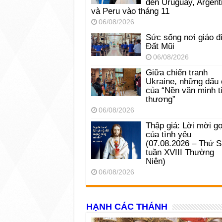
đến Uruguay, Argent
và Peru vào tháng 11
06/08/2026
Sức sống nơi giáo đ
Đất Mũi
06/08/2026
Giữa chiến tranh
Ukraine, những dấu 
của “Nền văn minh t
thương”
06/08/2026
Thập giá: Lời mời gọ
của tình yêu
(07.08.2026 – Thứ 
tuần XVIII Thường
Niên)
06/08/2026
HẠNH CÁC THÁNH