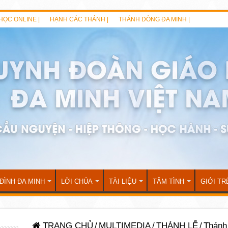
HỌC ONLINE |
HẠNH CÁC THÁNH |
THÁNH DÒNG ĐA MINH |
 ĐÌNH ĐA MINH
LỜI CHÚA
TÀI LIỆU
TÂM TÌNH
GIỚI TR
TRANG CHỦ
/
MULTIMEDIA
/
THÁNH LỄ
/
Thánh