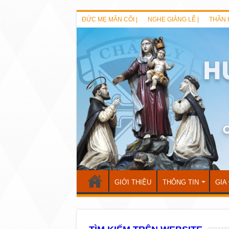
ĐỨC MẸ MÂN CÔI |
NGHE GIẢNG LỄ |
THẦN 
GIỚI THIỆU
THÔNG TIN
GIA