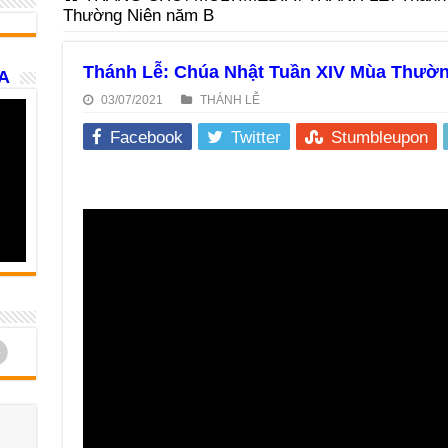
Thường Niên năm B
Thánh Lễ: Chúa Nhật Tuần XIV Mùa Thườ
A
03/07/2021
THÁNH LỄ
Facebook
Twitter
Stumbleupon
d