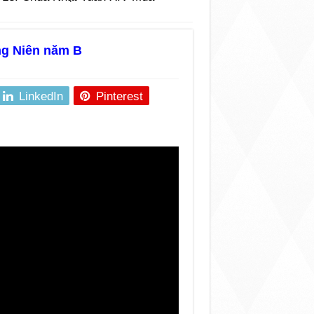
ng Niên năm B
LinkedIn
Pinterest