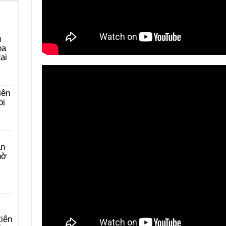
u
ọa
ại
iên
bị
àn
hờ
tiên