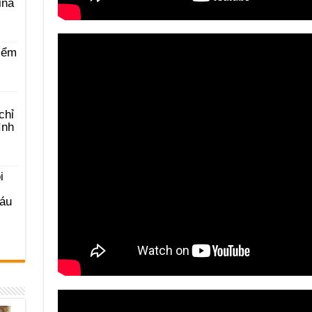
ina
iểm
chỉ
ình
i
Sáu