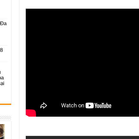
 Ða
 8
u
ọa
ại