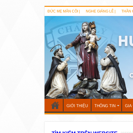
ĐỨC MẸ MÂN CÔI |
NGHE GIẢNG LỄ |
THẦN 
GIỚI THIỆU
THÔNG TIN
GIA