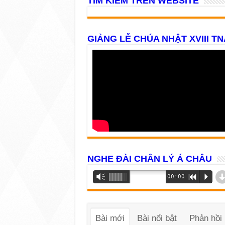
TÌM KIẾM TRÊN WEBSITE
GIẢNG LỄ CHÚA NHẬT XVIII TN
NGHE ĐÀI CHÂN LÝ Á CHÂU
Trình
Vm
00:00
R
P
phát
âm
thanh
Bài mới
Bài nổi bật
Phản hồi