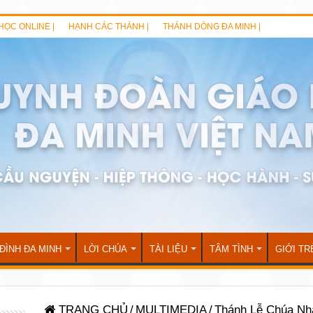
HỌC ONLINE |
HẠNH CÁC THÁNH |
THÁNH DÒNG ĐA MINH |
 ĐÌNH ĐA MINH
LỜI CHÚA
TÀI LIỆU
TÂM TÌNH
GIỚI TR
TRANG CHỦ
/
MULTIMEDIA
/
Thánh Lễ Chúa Nh