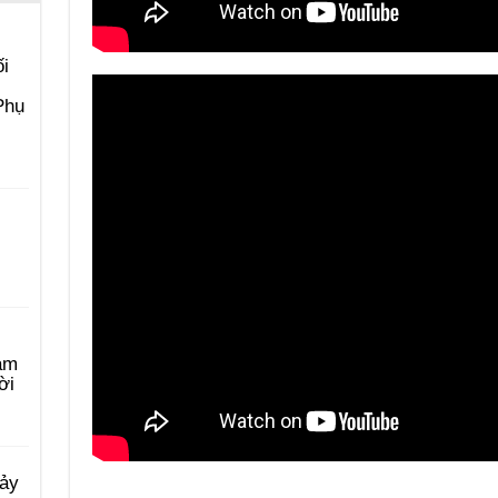
i
Phụ
àm
ời
Bảy