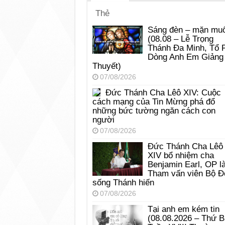
Thẻ
Sáng đèn – mặn muố
(08.08 – Lễ Trọng
Thánh Đa Minh, Tổ 
Dòng Anh Em Giảng
Thuyết)
07/08/2026
Đức Thánh Cha Lêô XIV: Cuộc
cách mạng của Tin Mừng phá đổ
những bức tường ngăn cách con
người
07/08/2026
Đức Thánh Cha Lêô
XIV bổ nhiệm cha
Benjamin Earl, OP l
Tham vấn viên Bộ Đ
sống Thánh hiến
07/08/2026
Tại anh em kém tin
(08.08.2026 – Thứ 