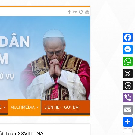
Face
Mess
What
X
Thre
Viber
Ẻ
MULTIMEDIA
LIÊN HỆ – GỬI BÀI
Emai
Shar
ật Tuần XXVIII TNA