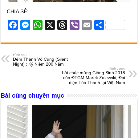
CHIA SẺ:
F
M
W
X
T
Vi
E
S
a
e
h
hr
b
m
h
c
ss
at
e
er
ail
ar
e
e
s
a
e
Hình sau
Đêm Thánh Vô Cùng (Silent
b
n
A
d
Night) : Kỷ Niệm 200 Năm
Hình trước
o
g
p
s
Lời chúc mừng Giáng Sinh 2018
của ĐTGM Marek Zalewski, Đại
o
er
p
diện Tòa Thánh tại Việt Nam
k
Bài cùng chuyên mục