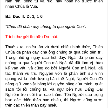
râm ran, tiếng tù và rúc, hãy hoan hô trước thiên
nhan Chúa là Vua.
Bài Ðọc II: Dt 1, 1-6
“Chúa đã phán dạy chúng ta qua người Con”.
Trích thư gửi tín hữu Do-thái.
Thuở xưa, nhiều lần và dưới nhiều hình thức, Thiên
Chúa đã phán dạy cha ông chúng ta qua các tiên tri.
Trong những ngày sau hết đây, Ngài đã phán dạy
chúng ta qua Người Con mà Ngài đã đặt làm vị thừa
kế vạn vật, và cũng do bởi Người Con mà Ngài đã
tác thành vũ trụ. Nguyên vốn là phản ảnh sự vinh
quang và là hình tượng bản thể Ngài, Người Con đó
nâng giữ vạn vật bằng lời quyền năng của mình, quét
sạch tội lỗi chúng ta, và ngự bên hữu Ðấng Oai
Nghiêm trên cõi trời cao thẳm. Tên Người cao trọng
hơn các thiên thần bao nhiêu, thì Người cũng vượt
trên các thiên thần bấy nhiêu.