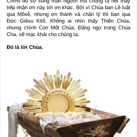
Chính do sự sung mãn Người mà chúng ta hết thảy
tiếp nhận ơn này tới ơn khác. Bởi vì Chúa ban Lề luật
qua Môsê, nhưng ơn thánh và chân lý thì ban qua
Ðức Giêsu Kitô. Không ai nhìn thấy Thiên Chúa,
nhưng chính Con Một Chúa, Ðấng ngự trong Chúa
Cha, sẽ mạc khải cho chúng ta.
Ðó là lời Chúa.