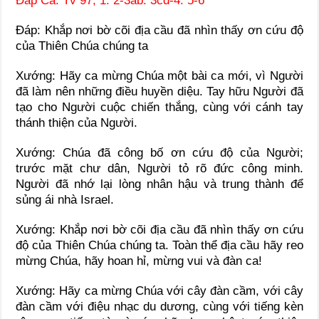
Ðáp Ca: Tv 97, 1. 2-3ab. 3cd-4. 5-6
Ðáp: Khắp nơi bờ cõi địa cầu đã nhìn thấy ơn cứu độ
của Thiên Chúa chúng ta
Xướng: Hãy ca mừng Chúa một bài ca mới, vì Người
đã làm nên những điều huyền diệu. Tay hữu Người đã
tạo cho Người cuộc chiến thắng, cùng với cánh tay
thánh thiện của Người.
Xướng: Chúa đã công bố ơn cứu độ của Người;
trước mặt chư dân, Người tỏ rõ đức công minh.
Người đã nhớ lại lòng nhân hậu và trung thành để
sủng ái nhà Israel.
Xướng: Khắp nơi bờ cõi địa cầu đã nhìn thấy ơn cứu
độ của Thiên Chúa chúng ta. Toàn thể địa cầu hãy reo
mừng Chúa, hãy hoan hỉ, mừng vui và đàn ca!
Xướng: Hãy ca mừng Chúa với cây đàn cầm, với cây
đàn cầm với điệu nhạc du dương, cùng với tiếng kèn