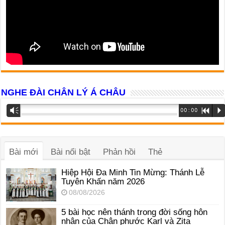
NGHE ĐÀI CHÂN LÝ Á CHÂU
Trình
Vm
00:00
R
P
phát
âm
thanh
Bài mới
Bài nổi bật
Phản hồi
Thẻ
Hiệp Hội Đa Minh Tin Mừng: Thánh Lễ
Tuyên Khấn năm 2026
08/08/2026
5 bài học nên thánh trong đời sống hôn
nhân của Chân phước Karl và Zita