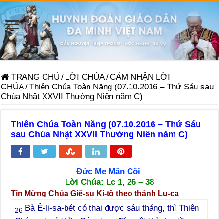
TRANG CHỦ
/
LỜI CHÚA
/
CẢM NHẬN LỜI
CHÚA
/
Thiên Chúa Toàn Năng (07.10.2016 – Thứ Sáu sau
Chúa Nhật XXVII Thường Niên năm C)
Thiên Chúa Toàn Năng (07.10.2016 – Thứ Sáu
sau Chúa Nhật XXVII Thường Niên năm C)
Đức Mẹ Mân Côi
Lời Chúa:
L
c 1, 26 – 38
Tin Mừng Chúa Giê-su Ki-tô theo thánh Lu-ca
Bà Ê-li-sa-bét có thai được sáu tháng, thì Thiên
26