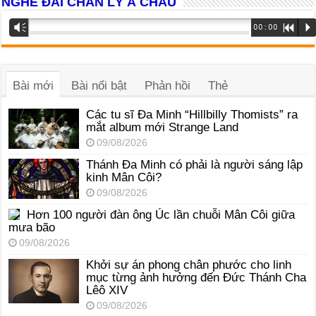
NGHE ĐÀI CHÂN LÝ Á CHÂU
Trình
Vm
00:00
R
P
phát
âm
thanh
Bài mới
Bài nổi bật
Phản hồi
Thẻ
Các tu sĩ Đa Minh “Hillbilly Thomists” ra
mắt album mới Strange Land
09/08/2026
Thánh Đa Minh có phải là người sáng lập
kinh Mân Côi?
09/08/2026
Hơn 100 người đàn ông Úc lần chuỗi Mân Côi giữa
mưa bão
09/08/2026
Khởi sự án phong chân phước cho linh
mục từng ảnh hưởng đến Đức Thánh Cha
Lêô XIV
09/08/2026