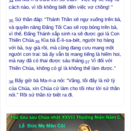
34
cách nào, vì tôi không biết đến việc vợ chồng! “
Sứ thần đáp: “Thánh Thần sẽ ngự xuống trên bà,
35
và quyền năng Đấng Tối Cao sẽ rợp bóng trên bà,
vì thế, Đấng Thánh sắp sinh ra sẽ được gọi là Con
Thiên Chúa.
Kìa bà Ê-li-sa-bét, người họ hàng
36
với bà, tuy già rồi, mà cũng đang cưu mang một
người con trai: bà ấy vẫn bị mang tiếng là hiếm hoi,
mà nay đã có thai được sáu tháng.
Vì đối với
37
Thiên Chúa, không có gì là không thể làm được.”
Bấy giờ bà Ma-ri-a nói: “Vâng, tôi đây là nữ tỳ
38
của Chúa, xin Chúa cứ làm cho tôi như lời sứ thần
nói.” Rồi sứ thần từ biệt ra đi.