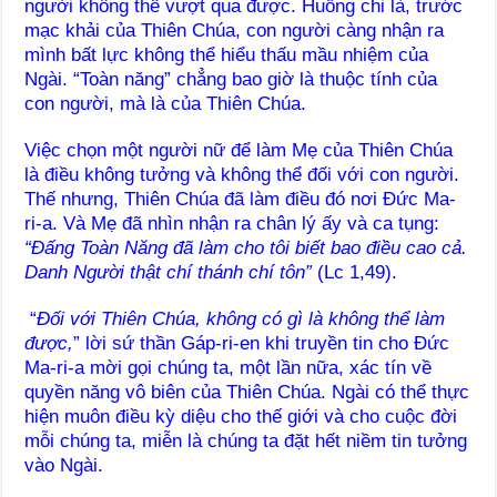
người không thể vượt qua được. Huống chi là, trước
mạc khải của Thiên Chúa, con người càng nhận ra
mình bất lực không thể hiểu thấu mầu nhiệm của
Ngài. “Toàn năng” chẳng bao giờ là thuộc tính của
con người, mà là của Thiên Chúa.
Việc chọn một người nữ để làm Mẹ của Thiên Chúa
là điều không tưởng và không thể đối với con người.
Thế nhưng, Thiên Chúa đã làm điều đó nơi Đức Ma-
ri-a. Và Mẹ đã nhìn nhận ra chân lý ấy và ca tụng:
“Đấng Toàn Năng đã làm cho tôi biết bao điều cao cả.
Danh Người thật chí thánh chí tôn”
(Lc 1,49).
“
Đối với Thiên Chúa, không có gì là không thể làm
được,
” lời sứ thần Gáp-ri-en khi truyền tin cho Đức
Ma-ri-a mời gọi chúng ta, một lần nữa, xác tín về
quyền năng vô biên của Thiên Chúa. Ngài có thể thực
hiện muôn điều kỳ diệu cho thế giới và cho cuộc đời
mỗi chúng ta, miễn là chúng ta đặt hết niềm tin tưởng
vào Ngài.