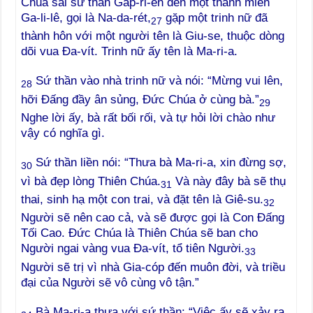
Chúa sai sứ thần Gáp-ri-en đến một thành miền
Ga-li-lê, gọi là Na-da-rét,
gặp một trinh nữ đã
27
thành hôn với một người tên là Giu-se, thuộc dòng
dõi vua Đa-vít. Trinh nữ ấy tên là Ma-ri-a.
Sứ thần vào nhà trinh nữ và nói: “Mừng vui lên,
28
hỡi Đấng đầy ân sủng, Đức Chúa ở cùng bà.”
29
Nghe lời ấy, bà rất bối rối, và tự hỏi lời chào như
vậy có nghĩa gì.
Sứ thần liền nói: “Thưa bà Ma-ri-a, xin đừng sợ,
30
vì bà đẹp lòng Thiên Chúa.
Và này đây bà sẽ thụ
31
thai, sinh hạ một con trai, và đặt tên là Giê-su.
32
Người sẽ nên cao cả, và sẽ được gọi là Con Đấng
Tối Cao. Đức Chúa là Thiên Chúa sẽ ban cho
Người ngai vàng vua Đa-vít, tổ tiên Người.
33
Người sẽ trị vì nhà Gia-cóp đến muôn đời, và triều
đại của Người sẽ vô cùng vô tận.”
Bà Ma-ri-a thưa với sứ thần: “Việc ấy sẽ xảy ra