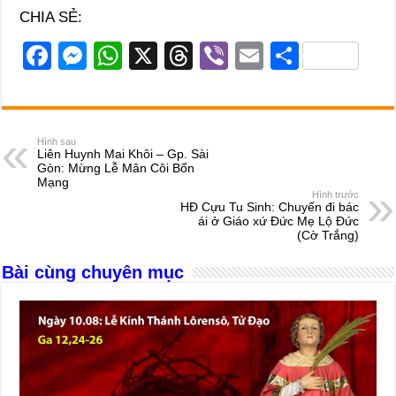
CHIA SẺ:
F
M
W
X
T
Vi
E
S
a
e
h
hr
b
m
h
c
ss
at
e
er
ail
ar
e
e
s
a
e
Hình sau
Liên Huynh Mai Khôi – Gp. Sài
b
n
A
d
Gòn: Mừng Lễ Mân Côi Bổn
Mạng
o
g
p
s
Hình trước
HĐ Cựu Tu Sinh: Chuyến đi bác
o
er
p
ái ở Giáo xứ Đức Mẹ Lộ Đức
(Cờ Trắng)
k
Bài cùng chuyên mục