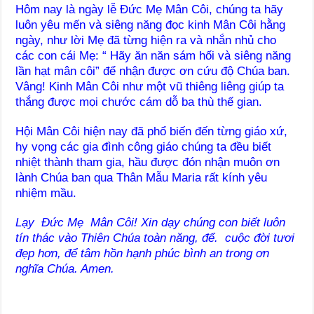
Hôm nay là ngày lễ Đức Mẹ Mân Côi, chúng ta hãy
luôn yêu mến và siêng năng đọc kinh Mân Côi hằng
ngày, như lời Mẹ đã từng hiện ra và nhắn nhủ cho
các con cái Mẹ: “ Hãy ăn năn sám hối và siêng năng
lần hạt mân côi” để nhận được ơn cứu độ Chúa ban.
Vâng! Kinh Mân Côi như một vũ thiêng liêng giúp ta
thắng được mọi chước cám dỗ ba thù thế gian.
Hội Mân Côi hiện nay đã phổ biến đến từng giáo xứ,
hy vọng các gia đình công giáo chúng ta đều biết
nhiệt thành tham gia, hầu được đón nhận muôn ơn
lành Chúa ban qua Thân Mẫu Maria rất kính yêu
nhiệm mầu.
Lạy Đức Mẹ Mân Côi! Xin dạy chúng con biết luôn
tín thác vào Thiên Chúa toàn năng, để. cuộc đời tươi
đẹp hơn, để tâm hồn hạnh phúc bình an trong ơn
nghĩa Chúa. Amen.