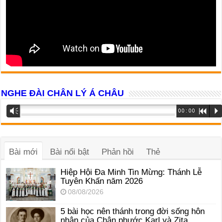
NGHE ĐÀI CHÂN LÝ Á CHÂU
Trình
Vm
00:00
R
P
phát
âm
thanh
Bài mới
Bài nổi bật
Phản hồi
Thẻ
Hiệp Hội Đa Minh Tin Mừng: Thánh Lễ
Tuyên Khấn năm 2026
08/08/2026
5 bài học nên thánh trong đời sống hôn
nhân của Chân phước Karl và Zita