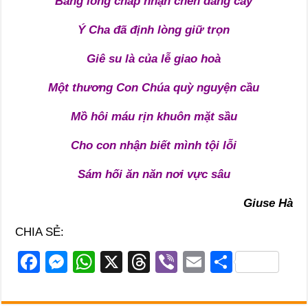
Bằng lòng chấp nhận chén đắng cay
Ý Cha đã định lòng giữ trọn
Giê su là của lễ giao hoà
Một thương Con Chúa quỳ nguyện cầu
Mồ hôi máu rịn khuôn mặt sầu
Cho con nhận biết mình tội lỗi
Sám hối ăn năn nơi vực sâu
Giuse Hà
CHIA SẺ:
F
M
W
X
T
Vi
E
S
a
e
h
hr
b
m
h
c
ss
at
e
er
ail
ar