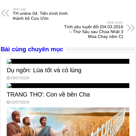
e
e
s
a
e
Hình sau
TH online 04: Tiến trình hình
b
n
A
d
thành bộ Cựu Ước
Hình trước
o
g
p
s
Tình yêu tuyệt đối (04.03.2016
– Thứ Sáu sau Chúa Nhật 3
o
er
p
Mùa Chay năm C)
k
Bài cùng chuyên mục
Dụ ngôn: Lúa tốt và cỏ lùng
20/07/2026
TRANG THƠ: Con về bên Cha
02/07/2026