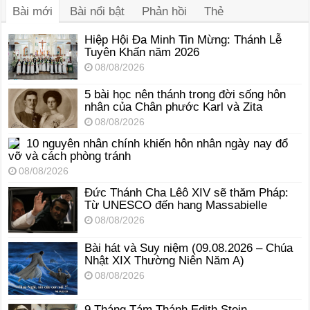
Bài mới
Bài nổi bật
Phản hồi
Thẻ
Hiệp Hội Đa Minh Tin Mừng: Thánh Lễ
Tuyên Khấn năm 2026
08/08/2026
5 bài học nên thánh trong đời sống hôn
nhân của Chân phước Karl và Zita
08/08/2026
10 nguyên nhân chính khiến hôn nhân ngày nay đổ
vỡ và cách phòng tránh
08/08/2026
Đức Thánh Cha Lêô XIV sẽ thăm Pháp:
Từ UNESCO đến hang Massabielle
08/08/2026
Bài hát và Suy niệm (09.08.2026 – Chúa
Nhật XIX Thường Niên Năm A)
08/08/2026
9 Tháng Tám Thánh Edith Stein