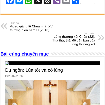
F
M
W
X
T
Vi
E
S
a
e
h
hr
b
m
h
c
ss
at
e
er
ail
ar
e
e
s
a
e
Hình sau
Video giảng lễ Chúa nhật XVII
b
n
A
d
thường niên năm C (2013)
Hình trước
o
g
p
s
Lòng thương xót Chúa (22):
Tha thứ, thái độ căn bản của
o
er
p
lòng thương xót
k
Bài cùng chuyên mục
Dụ ngôn: Lúa tốt và cỏ lùng
20/07/2026