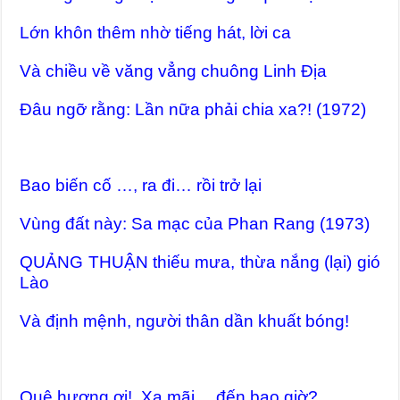
Lớn khôn thêm nhờ tiếng hát, lời ca
Và chiều về văng vẳng chuông Linh Địa
Đâu ngỡ rằng: Lần nữa phải chia xa?! (1972)
Bao biến cố …, ra đi… rồi trở lại
Vùng đất này: Sa mạc của Phan Rang (1973)
QUẢNG THUẬN thiếu mưa, thừa nắng (lại) gió
Lào
Và định mệnh, người thân dần khuất bóng!
Quê hương ơi! Xa mãi… đến bao giờ?