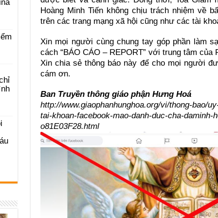
ina
Hoàng Minh Tiến không chịu trách nhiệm về bấ
trên các trang mạng xã hội cũng như các tài kh
iểm
Xin mọi người cùng chung tay góp phần làm s
cách “BÁO CÁO – REPORT” với trung tâm của 
Xin chia sẻ thông báo này để cho mọi người đư
cám ơn.
chỉ
ình
Ban Truyền thông giáo phận Hưng Hoá
http://www.giaophanhunghoa.org/vi/thong-bao/uy
tai-khoan-facebook-mao-danh-duc-cha-daminh-ho
i
o81E03F28.html
Sáu