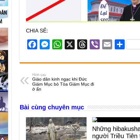
CHIA SẺ:
F
M
W
X
T
Vi
E
S
a
e
h
hr
b
m
h
c
ss
at
e
er
ail
ar
e
e
s
a
e
Hình sau
Giáo dân kinh ngạc khi Đức
b
n
A
d
Giám Mục bỏ Tòa Giám Mục đi
ở ẩn
o
g
p
s
o
er
p
Bài cùng chuyên mục
k
Những hibakush
người Triều Tiên 