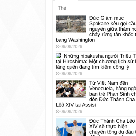
Thẻ
Đức Giám mục
Spokane kêu gọi cầ
nguyện giữa thảm h
cháy rừng tàn khốc t
bang Washington
06/08/2026
Những hibakusha người Triều T
tại Hiroshima: Một chương lịch sử 
lãng quên đang tìm kiếm công lý
06/08/2026
Từ Việt Nam đến
Venezuela, hàng ng
bạn trẻ Phan Sinh c
đón Đức Thánh Cha
Lêô XIV tại Assisi
06/08/2026
Đức Thánh Cha Lêô
XIV sẽ thực hiện
chuyến tông du đầu 