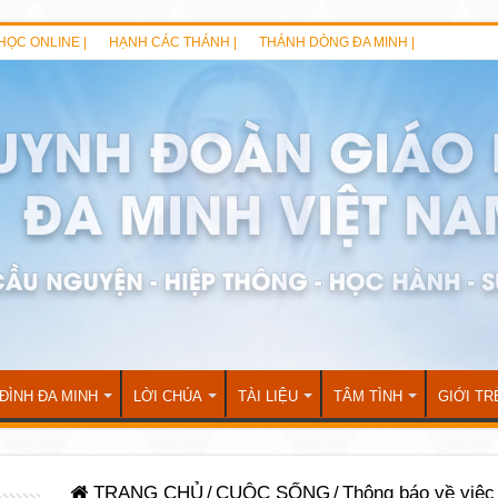
HỌC ONLINE |
HẠNH CÁC THÁNH |
THÁNH DÒNG ĐA MINH |
 ĐÌNH ĐA MINH
LỜI CHÚA
TÀI LIỆU
TÂM TÌNH
GIỚI TR
TRANG CHỦ
/
CUỘC SỐNG
/
Thông báo về việc