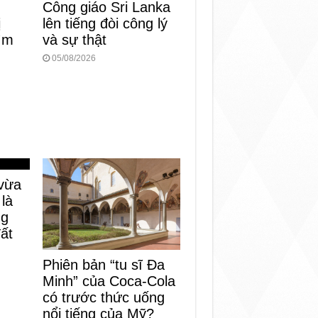
Công giáo Sri Lanka
ị
lên tiếng đòi công lý
tìm
và sự thật
05/08/2026
vừa
 là
ng
đất
Phiên bản “tu sĩ Đa
Minh” của Coca-Cola
có trước thức uống
nổi tiếng của Mỹ?