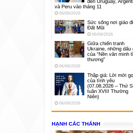
đến Uruguay, Argent
và Peru vào tháng 11
06/08/2026
Sức sống nơi giáo đ
Đất Mũi
06/08/2026
Giữa chiến tranh
Ukraine, những dấu 
của “Nền văn minh t
thương”
06/08/2026
Thập giá: Lời mời gọ
của tình yêu
(07.08.2026 – Thứ 
tuần XVIII Thường
Niên)
06/08/2026
HẠNH CÁC THÁNH