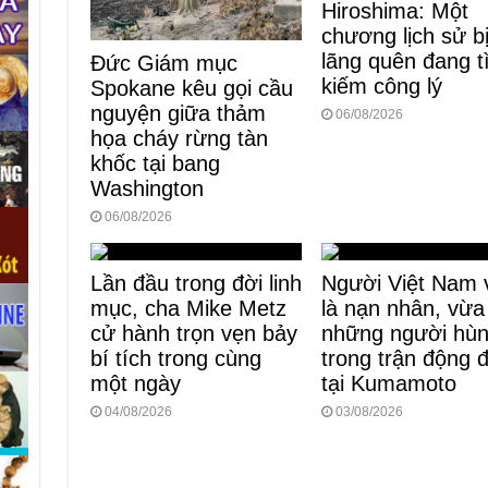
Hiroshima: Một
chương lịch sử b
lãng quên đang 
Đức Giám mục
kiếm công lý
Spokane kêu gọi cầu
nguyện giữa thảm
06/08/2026
họa cháy rừng tàn
khốc tại bang
Washington
06/08/2026
Lần đầu trong đời linh
Người Việt Nam 
mục, cha Mike Metz
là nạn nhân, vừa
cử hành trọn vẹn bảy
những người hù
bí tích trong cùng
trong trận động 
một ngày
tại Kumamoto
04/08/2026
03/08/2026