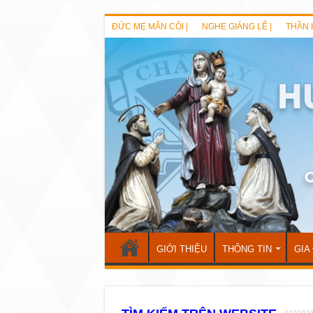
ĐỨC MẸ MÂN CÔI |
NGHE GIẢNG LỄ |
THẦN 
GIỚI THIỆU
THÔNG TIN
GIA