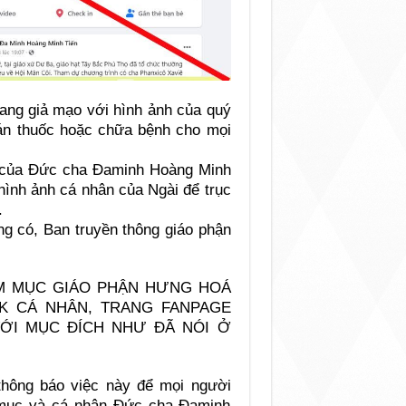
trang giả mạo với hình ảnh của quý
án thuốc hoặc chữa bệnh cho mọi
ên của Đức cha Đaminh Hoàng Minh
ình ảnh cá nhân của Ngài để trục
.
ng có, Ban truyền thông giáo phận
ÁM MỤC GIÁO PHẬN HƯNG HOÁ
K CÁ NHÂN, TRANG FANPAGE
ỚI MỤC ĐÍCH NHƯ ĐÃ NÓI Ở
 thông báo việc này để mọi người
 mục và cá nhân Đức cha Đaminh