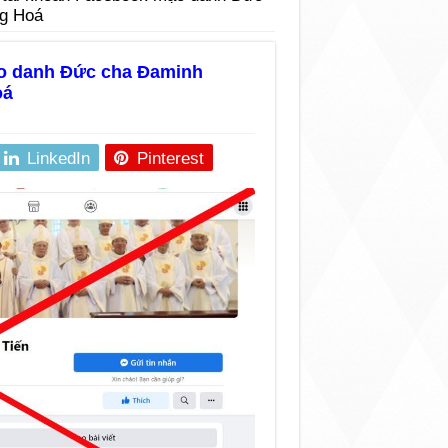
g Hoá
ạo danh Đức cha Đaminh
oá
LinkedIn
Pinterest