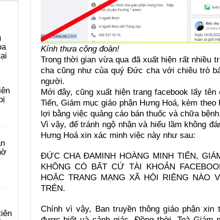
u
ọa
Kính thưa cộng đoàn!
ại
Trong thời gian vừa qua đã xuất hiện rất nhiều 
cha cũng như của quý Đức cha với chiêu trò b
người.
iên
Mới đây, cũng xuất hiện trang facebook lấy t
bị
Tiến, Giám mục giáo phận Hưng Hoá, kèm theo h
lợi bằng việc quảng cáo bán thuốc và chữa bệnh
Vì vậy, để tránh ngộ nhận và hiểu lầm không đá
Hưng Hoá xin xác minh việc này như sau:
àn
hờ
ĐỨC CHA ĐAMINH HOÀNG MINH TIẾN, GI
KHÔNG CÓ BẤT CỨ TÀI KHOẢN FACEBOO
HOẶC TRANG MẠNG XÃ HỘI RIÊNG NÀO V
TRÊN.
Chính vì vậy, Ban truyền thông giáo phận xin
tiên
được biết và cảnh giác. Đồng thời, Toà Giám