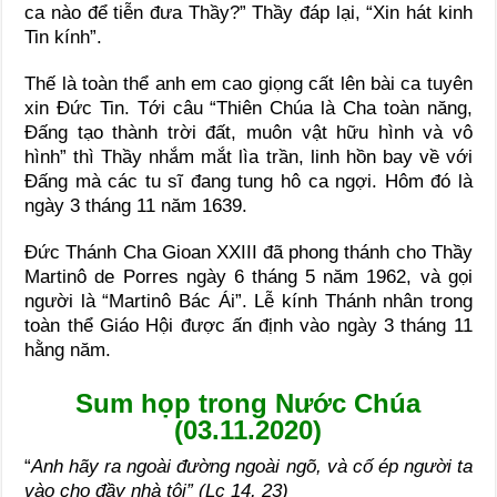
ca nào để tiễn đưa Thầy?” Thầy đáp lại, “Xin hát kinh
Tin kính”.
Thế là toàn thể anh em cao giọng cất lên bài ca tuyên
xin Ðức Tin. Tới câu “Thiên Chúa là Cha toàn năng,
Ðấng tạo thành trời đất, muôn vật hữu hình và vô
hình” thì Thầy nhắm mắt lìa trần, linh hồn bay về với
Ðấng mà các tu sĩ đang tung hô ca ngợi. Hôm đó là
ngày 3 tháng 11 năm 1639.
Ðức Thánh Cha Gioan XXIII đã phong thánh cho Thầy
Martinô de Porres ngày 6 tháng 5 năm 1962, và gọi
người là “Martinô Bác Ái”. Lễ kính Thánh nhân trong
toàn thể Giáo Hội được ấn định vào ngày 3 tháng 11
hằng năm.
Sum họp trong Nước Chúa
(03.11.2020)
“
Anh hãy ra ngoài đường ngoài ngõ, và cố ép người ta
vào cho đầy nhà tôi”
(Lc 14, 23)