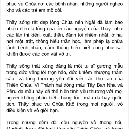
phục vụ Chúa nơi các bệnh nhân, những người nghèo
khó và các trẻ em mồ côi.
Thầy sống rất đẹp lòng Chúa nên Ngài đã làm bao
nhiêu điều lạ lùng qua lời cầu nguyện của Thầy: như
các lần thị kiến, xuất thần, đánh tội nhiệm nhặt, ở hai
nơi một trật, thông hiểu thần học, làm phép lạ chữa
lành bệnh nhân, cảm thông hiểu biết cũng như sai
khiến được các con vật vô tri.
Thầy sống thật xứng đáng là một tu sĩ gương mẫu
trong đức vâng lời trọn hảo, đức khiêm nhượng thẳm
sâu, và lòng thương yêu đối với các thụ tạo của
Thiên Chúa. Vị Thánh hai dòng máu Tây Ban Nha và
Pêru da mầu này đã thể hiện tình yêu thương với mọi
người không phân biệt chủng tộc, màu da hay quốc
tịch. Thầy phục vụ Chúa Kitô trong mọi người, vô
điều kiện và vô giới hạn.
Trong những đêm dài cầu nguyện và thống hối,
Martinô được đói khát tình yêu Thiên Chúa, và trong