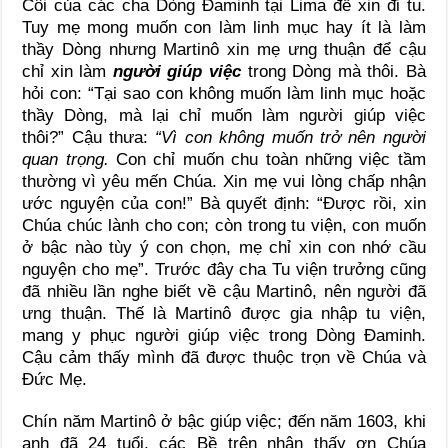
Côi của các cha Dòng Ðaminh tại Lima để xin đi tu.
Tuy mẹ mong muốn con làm linh mục hay ít là làm
thầy Dòng nhưng Martinô xin mẹ ưng thuận để cậu
chỉ xin làm
người giúp việc
trong Dòng mà thôi. Bà
hỏi con: “Tại sao con không muốn làm linh mục hoặc
thầy Dòng, mà lại chỉ muốn làm người giúp việc
thôi?” Cậu thưa:
“Vì con không muốn trở nên người
quan trọng.
Con chỉ muốn chu toàn những việc tầm
thường vì yêu mến Chúa. Xin mẹ vui lòng chấp nhận
ước nguyện của con!” Bà quyết định: “Ðược rồi, xin
Chúa chúc lành cho con; còn trong tu viện, con muốn
ở bậc nào tùy ý con chọn, mẹ chỉ xin con nhớ cầu
nguyện cho mẹ”. Trước đây cha Tu viện trưởng cũng
đã nhiều lần nghe biết về cậu Martinô, nên người đã
ưng thuận. Thế là Martinô được gia nhập tu viện,
mang y phục người giúp việc trong Dòng Ðaminh.
Cậu cảm thấy mình đã được thuộc trọn về Chúa và
Ðức Mẹ.
Chín năm Martinô ở bậc giúp việc; đến năm 1603, khi
anh đã 24 tuổi, các Bề trên nhận thấy ơn Chúa