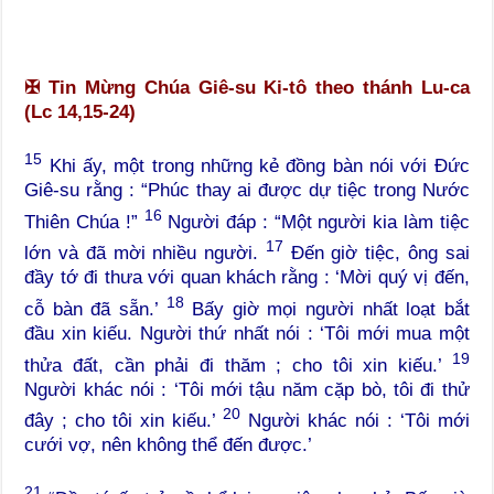
✠
Tin Mừng Chúa Giê-su Ki-tô theo thánh Lu-ca
(Lc 14,15-24)
15
Khi ấy, một trong những kẻ đồng bàn nói với Đức
Giê-su rằng : “Phúc thay ai được dự tiệc trong Nước
16
Thiên Chúa !”
Người đáp : “Một người kia làm tiệc
17
lớn và đã mời nhiều người.
Đến giờ tiệc, ông sai
đầy tớ đi thưa với quan khách rằng : ‘Mời quý vị đến,
18
cỗ bàn đã sẵn.’
Bấy giờ mọi người nhất loạt bắt
đầu xin kiếu. Người thứ nhất nói : ‘Tôi mới mua một
19
thửa đất, cần phải đi thăm ; cho tôi xin kiếu.’
Người khác nói : ‘Tôi mới tậu năm cặp bò, tôi đi thử
20
đây ; cho tôi xin kiếu.’
Người khác nói : ‘Tôi mới
cưới vợ, nên không thể đến được.’
21