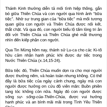
Thánh Kinh thường diễn tả mối tình hiệp thông, gắn
bó giữa Thiên Chúa và con người qua hình ảnh “bữa
tiệc”. Nhờ sự trung gian của “bữa tiệc” mà mối tương
quan giữa con người và Thiên Chúa được nối kết,
thắt chặt. Và qua đó, con người biểu lộ tấm lòng tri ân
đối với Thiên Chúa và Thiên Chúa ghé mắt thương
nhìn đến kiếp phận con người.
Qua Tin Mừng hôm nay, thánh sử Lu-ca cho các Ki-tô
hữu cảm nhận hạnh phúc khi được dự tiệc trong
Nước Thiên Chúa (x.14,15-24).
Bữa tiệc đó, Thiên Chúa muốn dọn ra cho mọi người
được thưởng nếm, và hoàn toàn nhưng không. Có thể
đây là bữa tiệc của ngày cánh chung, ngày mà con
người được hưởng ơn cứu độ viên mãn: Buồn phiền
tang tóc không còn nữa. Ngày đó con người được
sống
sự- sống-của-Thiên-Chúa
, được vui hưởng
hạnh phúc và an bình mãi mãi trong Tình Yêu Thiên