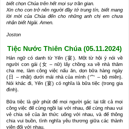
biết chọn Chúa trên hết mọi sự trần gian.
Xin cho con trở nên người đầy tớ trung tín, biết mang
lời mời của Chúa đến cho những anh chị em chưa
nhận biết Ngài.
Amen.
Joston
Tiệc Nước Thiên Chúa (05.11.2024)
Hán ngữ có danh từ Yến (宴). Một từ hội ý nói về
người con gái (女 – nữ) lấy chồng xa về nhà thăm
cha mẹ, làm công việc nấu ăn, dọn bữa hàng ngày
(日 – nhật) dưới mái nhà của mình (宀 – bộ miên).
Nói khác đi, Yến (宴) có nghĩa là bữa tiệc (trong gia
đình).
Bữa tiệc là giờ phút để mọi người gác lại tất cả mọi
công việc để cùng ngồi lại với nhau, để cùng nhau vui
vẻ chia sẻ của ăn thức uống với nhau, và để thông
chia vui buồn, tình nghĩa yêu thương giữa các thành
viên đối với nhau.