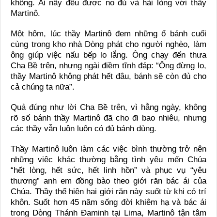
không. Ai nấy đều được no đủ và hài lòng với thầy
Martinô.
Một hôm, lúc thầy Martinô đem những ổ bánh cuối
cùng trong kho nhà Dòng phát cho người nghèo, làm
ông giúp việc nấu bếp lo lắng. Ông chạy đến thưa
Cha Bề trên, nhưng ngài điềm tĩnh đáp: “Ông đừng lo,
thầy Martinô không phát hết đâu, bánh sẽ còn đủ cho
cả chúng ta nữa”.
Quả đúng như lời Cha Bề trên, vì hằng ngày, không
rõ số bánh thầy Martinô đã cho đi bao nhiêu, nhưng
các thầy vẫn luôn luôn có đủ bánh dùng.
Thầy Martinô luôn làm các việc bình thường trở nên
những việc khác thường bằng tình yêu mến Chúa
“hết lòng, hết sức, hết linh hồn” và phục vụ “yêu
thương” anh em đồng bào theo giới răn bác ái của
Chúa. Thầy thể hiện hai giới răn này suốt từ khi có trí
khôn. Suốt hơn 45 năm sống đời khiêm hạ và bác ái
trong Dòng Thánh Ðaminh tại Lima, Martinô tận tâm