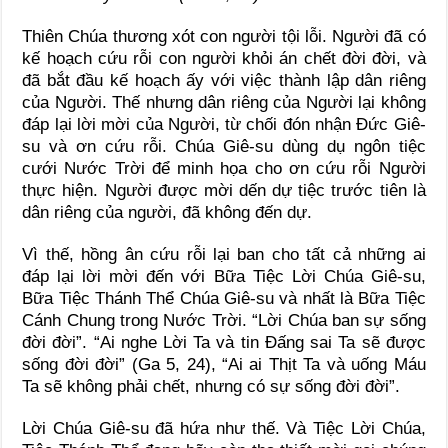
Thiên Chúa thương xót con người tội lỗi. Người đã có
kế hoạch cứu rỗi con người khỏi án chết đời đời, và
đã bắt đầu kế hoạch ấy với việc thành lập dân riêng
của Người. Thế nhưng dân riêng của Người lại không
đáp lại lời mời của Người, từ chối đón nhận Đức Giê-
su và ơn cứu rỗi. Chúa Giê-su dùng dụ ngôn tiệc
cưới Nước Trời để minh họa cho ơn cứu rỗi Người
thực hiện. Người được mời dến dự tiệc trước tiên là
dân riêng của người, đã không đến dự.
Vì thế, hồng ân cứu rỗi lại ban cho tất cả những ai
đáp lại lời mời đến với Bữa Tiệc Lời Chúa Giê-su,
Bữa Tiệc Thánh Thể Chúa Giê-su và nhất là Bữa Tiệc
Cánh Chung trong Nước Trời. “Lời Chúa ban sự sống
đời đời”. “Ai nghe Lời Ta và tin Đấng sai Ta sẽ được
sống đời đời” (Ga 5, 24), “Ai ai Thịt Ta và uống Máu
Ta sẽ không phải chết, nhưng có sự sống đời đời”.
Lời Chúa Giê-su đã hứa như thế. Và Tiệc Lời Chúa,