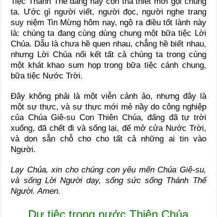
Tiệc Thánh Thể đang hãy còn tha thiết mời gọi chúng
ta. Ước gì người viết, người đọc, người nghe trang
suy niệm Tin Mừng hôm nay, ngộ ra điều tốt lành này
là: chúng ta đang cùng dùng chung một bữa tiệc Lời
Chúa. Dẫu là chưa hề quen nhau, chẳng hề biết nhau,
nhưng Lời Chúa nối kết tất cả chúng ta trong cùng
một khát khao sum họp trong bữa tiệc cánh chung,
bữa tiệc Nước Trời.
Đây không phải là một viễn cảnh ảo, nhưng đây là
một sự thực, và sự thực mới mẻ nầy do công nghiệp
của Chúa Giê-su Con Thiên Chúa, đấng đã tự trời
xuống, đã chết đi và sống lại, để mở cửa Nước Trời,
và dọn sẵn chỗ cho cho tất cả những ai tin vào
Người.
Lạy Chúa, xin cho chúng con yêu mến Chúa Giê-su,
và sống Lời Người dạy, sống sức sống Thánh Thể
Người. Amen.
Dự tiệc trong nước Thiên Chúa