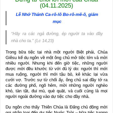
(04.11.2025)
Lễ Nhớ Thánh Ca-rô-lô Bo-rô-mê-ô, giám
mục
“Hãy ra các ngả đường, ép người ta vào đầy
nhà cho ta.”
(Lc 14,23)
Trong bữa tiệc tại nhà một người Biệt phái, Chúa
Giêsu kể dụ ngôn về một ông chủ mở tiệc lớn và mời
nhiều người. Nhưng khi đến giờ tiệc, những người
được mời đều khước từ với đủ lý do: người thì mới
mua ruộng, người thì mới tậu bò, kẻ khác lại vừa
cưới vợ. Trước sự từ chối ấy, ông chủ sai đầy tớ ra
các đường phố, ngõ hẻm, mời những người nghèo
khó, tàn tật, đui mù, què quặt, và cuối cùng là mọi
người ngoài đường vào dự tiệc cho đầy nhà.
Dụ ngôn cho thấy Thiên Chúa là Đấng chủ động mời
gọi nhân loại đến dự tiệc Nước Trời – bữa tiệc tượng