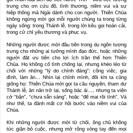
trưng cho ơn cứu độ, tình thương, niềm vui và sự
hiệp thông mà Ngài dành cho con người. Thiên Chúa
không ngừng mời gọi mỗi người chúng ta trong từng
ngày sống: trong Thánh lễ, trong lời kêu gọi hoán cải,
trong cử chỉ yêu thương và phục vụ.
Những người được mời đầu tiên trong dụ ngôn tượng
trưng cho những ai tưởng mình đạo đức, hoặc những
người đặt ưu tiên cho lợi ích trần thế hơn Thiên
Chúa. Họ không cố tình chống lại, nhưng khéo léo từ
chối với những “lý do chính đáng”: công việc, gia
đình, làm ăn… Nhìn lại chính mình, đôi khi ta cũng
giống họ: Thiên Chúa mời gọi ta cầu nguyện, tham dự
Thánh lễ, ăn năn trở lại, sống bác ái…, nhưng ta viện
cớ “bận”, “chưa sẵn sàng”, hoặc “để mai rồi tính”. Và
như thế, ta đánh mất cơ hội bước vào niềm vui của
Chúa.
Khi những người được mời từ chối, ông chủ không
tức giận bỏ cuộc, nhưng mở rộng vòng tay đến mọi