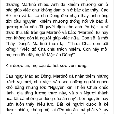
thương Martinô nhiều. Anh đã khiêm nhượng xin ở
bậc giúp việc chứ không dám xin ở bậc các thầy. Các
Bề trên và tất cả nhà Dòng đều nhận thấy anh sống
đời cầu nguyện, khiêm nhượng thống hối và bác ái
gương mẫu nên đã quyết định cho anh lên bậc tu sĩ
thực thụ. Bề trên gọi Martinô và bảo: “Martinô, từ nay
con không còn là người giúp việc nữa. Con sẽ là một
Thầy Dòng”. Martinô thưa lại, “Thưa Cha, con bất
xứng!” “Việc đó Cha chịu trách nhiệm. Con hãy mời
mẹ con lên đây dự lễ Mặc áo Dòng!”
Khi được tin, mẹ cậu đã hết sức vui mừng.
Sau ngày Mặc áo Dòng, Martinô đã nhận thêm những
trách vụ mới, như việc săn sóc những người nghèo
khó bằng những lời: “Nguyện xin Thiên Chúa chúc
lành, gia tăng lương thực này, và xin Người thánh
hóa tất cả những ai dùng của ăn này”. Lời nguyện này
luôn luôn thấy hiệu lực. Bất kể người được ít kẻ
được nhiều, không một ai đến xin ăn mà phải về tay