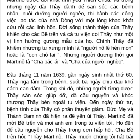
những ngày dài Thầy dành để săn sóc các bệnh
nhân, nuôi dưỡng người nghèo, thi hành các công
việc lao tác của nhà Dòng với một lòng khao khát
cứu rỗi các linh hồn. Ðời sống thánh thiện của Thầy
khiến cho các Bề trên và cả tu viện coi Thầy như một
vị linh hướng gương mẫu của họ. Chính Thầy đã
khiêm nhượng tự xưng mình là “người nô lệ hèn mọn”
hoặc là “con chó lai ”. Nhưng người đương thời gọi
Martinô là “Cha bác ái” và “Cha của người nghèo”.
Ðầu tháng 11 năm 1639, gần ngày sinh nhật thứ 60,
Thầy ngã lâm trọng bệnh, suốt ba ngày chịu đau khổ
cách can đảm. Trong khi đó, những người từng được
Thầy săn sóc giúp đỡ, đã cầu nguyện và khóc
thương Thầy bên ngoài tu viện. Ðến ngày thứ tư,
bệnh tình của Thầy có phần thuyên giảm. Ðức Mẹ và
Thánh Ðaminh đã hiện ra để yên ủi Thầy. Martinô đã
mời Bề trên và mọi anh em trong tu viện tới. Họ đến
để cầu nguyện cho Thầy trong cơn hấp hối. Cha Bề
trên hỏi: “Thầy Martinô, Thầy muốn chúng tôi hát bài