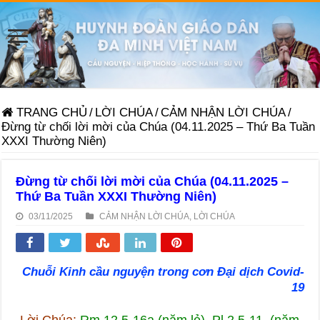
TRANG CHỦ
/
LỜI CHÚA
/
CẢM NHẬN LỜI CHÚA
/
Đừng từ chối lời mời của Chúa (04.11.2025 – Thứ Ba Tuần
XXXI Thường Niên)
Đừng từ chối lời mời của Chúa (04.11.2025 –
Thứ Ba Tuần XXXI Thường Niên)
03/11/2025
CẢM NHẬN LỜI CHÚA
,
LỜI CHÚA
Chuỗi Kinh cầu nguyện trong cơn Đại dịch Covid-
19
Lời Chúa:
Rm 12,5-16a (năm lẻ), Pl 2,5-11 (năm