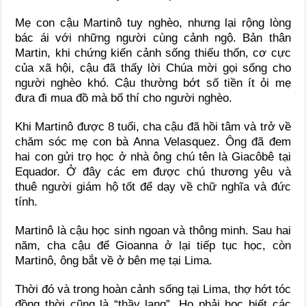
Mẹ con cậu Martinô tuy nghèo, nhưng lại rộng lòng
bác ái với những người cùng cảnh ngộ. Bản thân
Martin, khi chứng kiến cảnh sống thiếu thốn, cơ cực
của xã hội, cậu đã thấy lời Chúa mời gọi sống cho
người nghèo khó. Cậu thường bớt số tiền ít ỏi mẹ
đưa đi mua đồ mà bố thí cho người nghèo.
Khi Martinô được 8 tuổi, cha cậu đã hồi tâm và trở về
chăm sóc mẹ con bà Anna Velasquez. Ông đã đem
hai con gửi trọ học ở nhà ông chú tên là Giacôbê tại
Equador. Ở đây các em được chú thương yêu và
thuê người giám hộ tốt để dạy về chữ nghĩa và đức
tính.
Martinô là cậu học sinh ngoan và thông minh. Sau hai
năm, cha cậu để Gioanna ở lại tiếp tục học, còn
Martinô, ông bắt về ở bên mẹ tại Lima.
Thời đó và trong hoàn cảnh sống tại Lima, thợ hớt tóc
đồng thời cũng là “thầy lang”. Họ phải học biết các