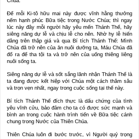
Chúa.
Để mỗi Ki-tô hữu mai này được vĩnh hằng thưởng
nếm hạnh phúc Bữa tiệc trong Nước Chúa; thì ngay
lúc này đây mỗi người hãy yêu mến Thánh Thể, hãy
siêng năng dự lễ và chịu lễ cho nên. Nhờ hy lễ hiến
dâng trên thập giá và qua Bí tích Thánh Thể: Mình
Chúa đã trở nên của ăn nuôi dưỡng ta, Máu Chúa đã
đổ ra để tha tội ta và trở nên của uống thiêng liêng
nuôi sống ta.
Siêng năng dự lễ và sốt sắng lãnh nhận Thánh Thể là
ta đang được kết hiệp với Chúa một cách thâm sâu
và trọn vẹn nhất, ngay trong cuộc sống tại thế này.
Bí tích Thánh Thể đích thực là dấu chứng của tình
yêu vĩnh cửu, bảo đảm cho ta có được sức mạnh và
bình an trong cuộc hành trình tiến về Bữa tiệc cánh
chung trong Nước của Thiên Chúa.
Thiên Chúa luôn đi bước trước, vì Người quý trọng