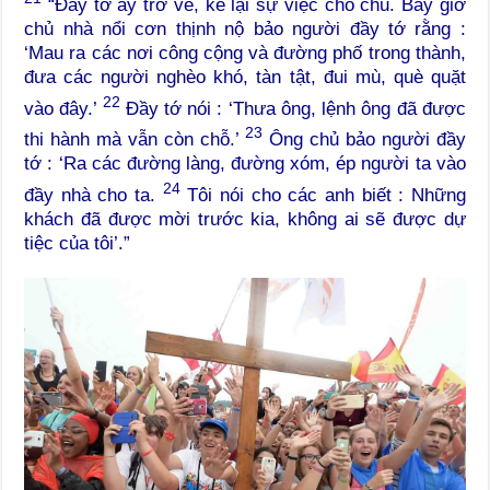
“Đầy tớ ấy trở về, kể lại sự việc cho chủ. Bấy giờ
chủ nhà nổi cơn thịnh nộ bảo người đầy tớ rằng :
‘Mau ra các nơi công cộng và đường phố trong thành,
đưa các người nghèo khó, tàn tật, đui mù, què quặt
22
vào đây.’
Đầy tớ nói : ‘Thưa ông, lệnh ông đã được
23
thi hành mà vẫn còn chỗ.’
Ông chủ bảo người đầy
tớ : ‘Ra các đường làng, đường xóm, ép người ta vào
24
đầy nhà cho ta.
Tôi nói cho các anh biết : Những
khách đã được mời trước kia, không ai sẽ được dự
tiệc của tôi’.”