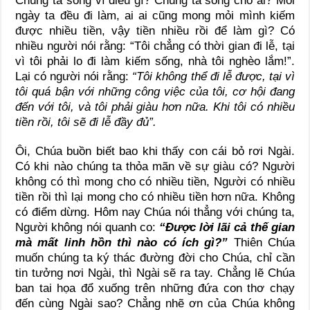
Chúng ta sống vì điều gì? Chúng ta sống cho ai? Mỗi
ngày ta đều đi làm, ai ai cũng mong mỏi mình kiếm
được nhiều tiền, vậy tiền nhiều rồi để làm gì? Có
nhiều người nói rằng: “Tôi chẳng có thời gian đi lễ, tại
vì tôi phải lo đi làm kiếm sống, nhà tôi nghèo lắm!”.
Lại có người nói rằng:
“Tôi không thể đi lễ được, tại vì
tôi quá bận với những công việc của tôi, cơ hội đang
đến với tôi, và tôi phải giàu hơn nữa. Khi tôi có nhiều
tiền rồi, tôi sẽ đi lễ đầy đủ”.
Ôi, Chúa buồn biết bao khi thấy con cái bỏ rơi Ngài.
Có khi nào chúng ta thỏa mãn về sự giàu có? Người
không có thì mong cho có nhiều tiền, Người có nhiều
tiền rồi thì lại mong cho có nhiều tiền hơn nữa. Không
có điểm dừng. Hôm nay Chúa nói thẳng với chúng ta,
Người không nói quanh co:
“Được lời lãi cả thế gian
mà mất linh hồn thì nào có ích gì?”
Thiên Chúa
muốn chúng ta ký thác đường đời cho Chúa, chỉ cần
tin tưởng nơi Ngài, thì Ngài sẽ ra tay. Chẳng lẽ Chúa
ban tai họa đổ xuống trên những đứa con thơ chạy
đến cùng Ngài sao? Chẳng nhẽ ơn của Chúa không