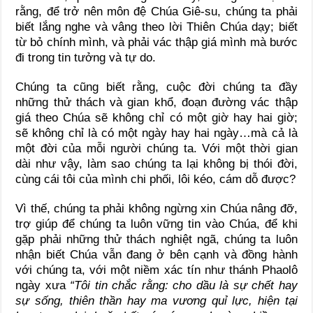
rằng, để trở nên môn đệ Chúa Giê-su, chúng ta phải
biết lắng nghe và vâng theo lời Thiên Chúa dạy; biết
từ bỏ chính mình, và phải vác thập giá mình mà bước
đi trong tin tưởng và tự do.
Chúng ta cũng biết rằng, cuộc đời chúng ta đầy
những thử thách và gian khổ, đoạn đường vác thập
giá theo Chúa sẽ không chỉ có một giờ hay hai giờ;
sẽ không chỉ là có một ngày hay hai ngày…mà cả là
một đời của mỗi người chúng ta. Với một thời gian
dài như vậy, làm sao chúng ta lại không bị thói đời,
cùng cái tôi của mình chi phối, lôi kéo, cám dỗ được?
Vì thế, chúng ta phải không ngừng xin Chúa nâng đỡ,
trợ giúp để chúng ta luôn vững tin vào Chúa, để khi
gặp phải những thử thách nghiệt ngã, chúng ta luôn
nhận biết Chúa vẫn đang ở bên cạnh và đồng hành
với chúng ta, với một niềm xác tín như thánh Phaolô
ngày xưa
“Tôi tin chắc rằng: cho dầu là sự chết hay
sự sống, thiên thần hay ma vương quỉ lực, hiện tại