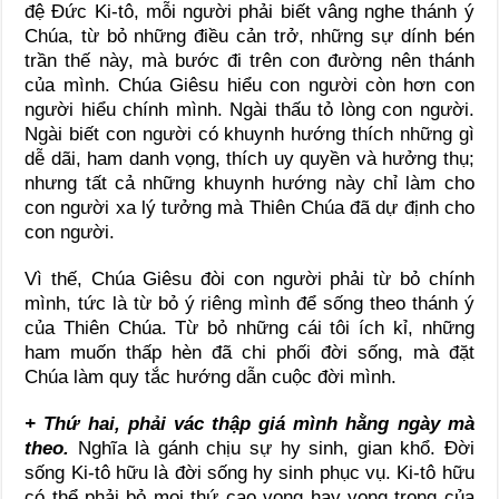
đệ Đức Ki-tô, mỗi người phải biết vâng nghe thánh ý
Chúa, từ bỏ những điều cản trở, những sự dính bén
trần thế này, mà bước đi trên con đường nên thánh
của mình. Chúa Giêsu hiểu con người còn hơn con
người hiểu chính mình. Ngài thấu tỏ lòng con người.
Ngài biết con người có khuynh hướng thích những gì
dễ dãi, ham danh vọng, thích uy quyền và hưởng thụ;
nhưng tất cả những khuynh hướng này chỉ làm cho
con người xa lý tưởng mà Thiên Chúa đã dự định cho
con người.
Vì thế, Chúa Giêsu đòi con người phải từ bỏ chính
mình, tức là từ bỏ ý riêng mình để sống theo thánh ý
của Thiên Chúa. Từ bỏ những cái tôi ích kỉ, những
ham muốn thấp hèn đã chi phối đời sống, mà đặt
Chúa làm quy tắc hướng dẫn cuộc đời mình.
+ Thứ hai, phải vác thập giá mình hằng ngày mà
theo.
Nghĩa là gánh chịu sự hy sinh, gian khổ. Đời
sống Ki-tô hữu là đời sống hy sinh phục vụ. Ki-tô hữu
có thể phải bỏ mọi thứ cao vọng hay vọng trọng của