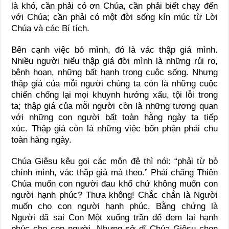
là khó, cần phải có ơn Chúa, cần phải biết chạy đến
với Chúa; cần phải có một đời sống kín múc từ Lời
Chúa và các Bí tích.
Bên cạnh việc bỏ mình, đó là vác thập giá mình.
Nhiều người hiểu thập giá đời mình là những rủi ro,
bệnh hoạn, những bất hạnh trong cuộc sống. Nhưng
thập giá của mỗi người chúng ta còn là những cuộc
chiến chống lại mọi khuynh hướng xấu, tội lỗi trong
ta; thập giá của mỗi người còn là những tương quan
với những con người bất toàn hằng ngày ta tiếp
xúc. Thập giá còn là những việc bổn phận phải chu
toàn hàng ngày.
Chúa Giêsu kêu gọi các môn đệ thì nói: “phải từ bỏ
chính mình, vác thập giá mà theo.” Phải chăng Thiên
Chúa muốn con người đau khổ chứ không muốn con
người hạnh phúc? Thưa không! Chắc chắn là Người
muốn cho con người hạnh phúc. Bằng chứng là
Người đã sai Con Một xuống trần để đem lại hạnh
phúc cho con người. Nhưng sở dĩ Chúa Giêsu chọn