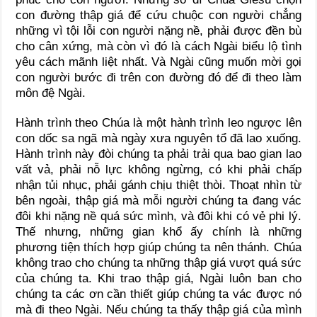
con đường thập giá để cứu chuộc con người chẳng
những vì tội lỗi con người nặng nề, phải được đền bù
cho cân xứng, mà còn vì đó là cách Ngài biểu lộ tình
yêu cách mãnh liệt nhất. Và Ngài cũng muốn mời gọi
con người bước đi trên con đường đó để đi theo làm
môn đệ Ngài.
Hành trình theo Chúa là một hành trình leo ngược lên
con dốc sa ngã mà ngày xưa nguyên tổ đã lao xuống.
Hành trình này đòi chúng ta phải trải qua bao gian lao
vất vả, phải nỗ lực không ngừng, có khi phải chấp
nhận tủi nhục, phải gánh chịu thiệt thòi. Thoạt nhìn từ
bên ngoài, thập giá mà mỗi người chúng ta đang vác
đôi khi nặng nề quá sức mình, và đôi khi có vẻ phi lý.
Thế nhưng, những gian khổ ấy chính là những
phương tiện thích hợp giúp chúng ta nên thánh. Chúa
không trao cho chúng ta những thập giá vượt quá sức
của chúng ta. Khi trao thập giá, Ngài luôn ban cho
chúng ta các ơn cần thiết giúp chúng ta vác được nó
mà đi theo Ngài. Nếu chúng ta thấy thập giá của mình