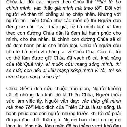
Chúa lại đòi các người theo Chúa thì
“Phải từ bỏ
chính mình, vác thập giá mình mà theo tôi”.
Đối với
người vô thần thì chẳng ai họ chấp nhận. Nhưng với
người tin Thiên Chúa như các môn đệ thì Người dặn
đừng sợ cái “vác thập giá, từ bỏ mình kia” vì làm
theo con đường Chúa dặn là đem lại hạnh phúc cho
mình, cho tha nhân, là chính con đường Chúa sẽ đi
để đem hạnh phúc cho nhân loại. Chúa là người đầu
tiên từ bỏ mình ví chúng ta, vì Chúa Cha. Còn tôi, tôi
có thể làm được gì? Chúa đã vạch rõ cái khả năng
của tôi:
“Quả vậy, ai muốn cứu mạng sống mình, thì
sẽ mất; còn nếu ai liều mạng sống mình vì tôi, thì sẽ
cứu được mạng sống ấy”.
Chúa Giêsu đến cứu chuộc trần gian, Người không
cất đi những đau khổ, dù là Thiên Chúa, Người thừa
sức làm việc ấy. Người vẫn dạy:
vác thập giá mình
mà theo Tôi”.
Mục đích của Thiên Chúa là sự sống, là
hạnh phúc cho con người nhưng trước khi tới đó phải
đi qua đau khổ, thập giá. Người ban cho con người
lòng tin, lòng cậy, lòng mến để họ thắng vượt khổ đau