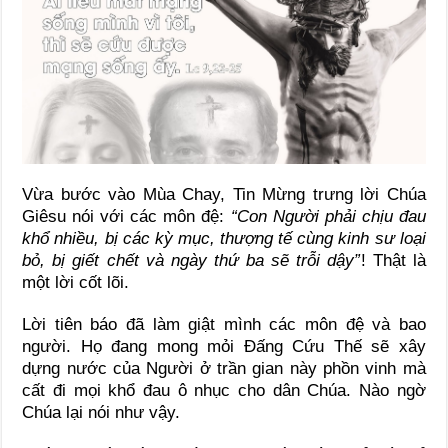
Vừa bước vào Mùa Chay, Tin Mừng trưng lời Chúa
Giêsu nói với các môn đệ:
“Con Người phải chịu đau
khổ nhiều, bị các kỳ mục, thượng tế cùng kinh sư loại
bỏ, bị giết chết và ngày thứ ba sẽ trỗi dậy”
! Thật là
một lời cốt lõi.
Lời tiên báo đã làm giật mình các môn đệ và bao
người. Họ đang mong mỏi Đấng Cứu Thế sẽ xây
dựng nước của Người ở trần gian này phồn vinh mà
cất đi mọi khổ đau ô nhục cho dân Chúa. Nào ngờ
Chúa lại nói như vậy.