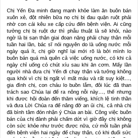
Chị Yến Đa minh đang mạnh khỏe làm ăn buôn bán
xuôn xẻ, đột nhiên bữa nọ chị bị đau quặn ruột phải
nhờ con cái kêu xe cấp cứu đến bệnh viện. Ai cũng
tưởng chị bị ruột dư thì phẫu thuật là sẽ khỏi, nào
ngờ là bị sạn thận giai đoạn nặng phải chạy thận mỗi
tuần hai lần, bác sĩ nói nguyên do là uống nước mỗi
ngày quá ít, chị giờ nghĩ lại mới rõ là bởi mình lo
buôn bán quá mà quên cả việc uống nước, có khi cả
ngày chỉ uống có chút xíu sau khi ăn cơm. Mấy lần
người nhà đưa chị Yến đi chạy thận và tưởng không
qua khỏi vì chị bị ngất vì mất máu và rất suy kiệt…,
gia đình chị, con cháu lo buồn lắm, đôi lúc đã than
trách sao Chúa lại để ra nông nỗi này…, thế nhưng
khi đươc hội đoàn đến thăm viếng, khích lệ tinh thần
và đưa Lời Chúa ra để nâng đỡ an ủi chị, cả nhà chị
đã bình tâm đón nhận ý Chúa an bài. Công việc buôn
bán của chị đành phải chấm dứt vì giờ đây chị không
còn sức khỏe như trước được nữa, cứ mỗi tuần phải
đến bệnh viện hai ngày để chạy thận, có khi đuối sức