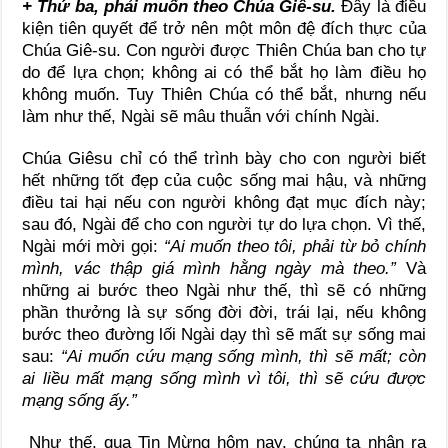
+ Thứ ba, phải muốn theo Chúa Giê-su.
Đây là điều
kiện tiên quyết để trở nên một môn đệ đích thực của
Chúa Giê-su. Con người được Thiên Chúa ban cho tự
do để lựa chọn; không ai có thể bắt họ làm điều họ
không muốn. Tuy Thiên Chúa có thể bắt, nhưng nếu
làm như thế, Ngài sẽ mâu thuẫn với chính Ngài.
Chúa Giêsu chỉ có thể trình bày cho con người biết
hết những tốt đẹp của cuộc sống mai hậu, và những
điều tai hại nếu con người không đạt mục đích này;
sau đó, Ngài để cho con người tự do lựa chọn. Vì thế,
Ngài mới mời gọi:
“Ai muốn theo tôi, phải từ bỏ chính
mình, vác thập giá mình hằng ngày mà theo.”
Và
những ai bước theo Ngài như thế, thì sẽ có những
phần thưởng là sự sống đời đời, trái lại, nếu không
bước theo đường lối Ngài dạy thì sẽ mất sự sống mai
sau:
“Ai muốn cứu mạng sống mình, thì sẽ mất; còn
ai liều mất mạng sống mình vì tôi, thì sẽ cứu được
mạng sống ấy.”
Như thế, qua Tin Mừng hôm nay, chúng ta nhận ra