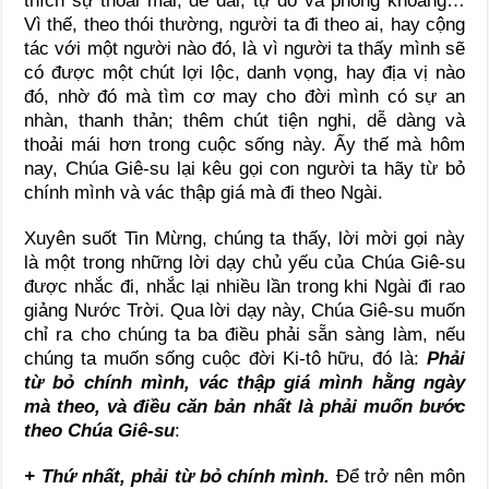
thích sự thoải mái, dễ dãi, tự do và phóng khoáng…
Vì thế, theo thói thường, người ta đi theo ai, hay cộng
tác với một người nào đó, là vì người ta thấy mình sẽ
có được một chút lợi lộc, danh vọng, hay địa vị nào
đó, nhờ đó mà tìm cơ may cho đời mình có sự an
nhàn, thanh thản; thêm chút tiện nghi, dễ dàng và
thoải mái hơn trong cuộc sống này. Ấy thế mà hôm
nay, Chúa Giê-su lại kêu gọi con người ta hãy từ bỏ
chính mình và vác thập giá mà đi theo Ngài.
Xuyên suốt Tin Mừng, chúng ta thấy, lời mời gọi này
là một trong những lời dạy chủ yếu của Chúa Giê-su
được nhắc đi, nhắc lại nhiều lần trong khi Ngài đi rao
giảng Nước Trời. Qua lời dạy này, Chúa Giê-su muốn
chỉ ra cho chúng ta ba điều phải sẵn sàng làm, nếu
chúng ta muốn sống cuộc đời Ki-tô hữu, đó là:
Phải
từ bỏ chính mình, vác thập giá mình hằng ngày
mà theo, và điều căn bản nhất là phải muốn bước
theo Chúa Giê-su
:
+ Thứ nhất, phải từ bỏ chính mình.
Để trở nên môn