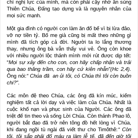
chí nghị lực của mình, mà còn phải cậy nhờ ân sủng
Thiên Chúa, Đấng tạo dựng và là nguyên nhân của
mọi sức mạnh.
Một gia đình có người con làm ăn đổ bể vì bị lừa đảo,
vỡ nợ tiền tỷ. Bố mẹ già cũng bị mất theo những gì
mình đã tích góp cả đời. Người ta lo lắng thương
thay, nhưng ông bà vẫn thấy vui vẻ. Ông còn khoe
với nhiều người lộc thánh mình mới rút được dịp tết:
“
Mọi sự xảy đến cho con, con hãy chấp nhận và trải
qua bao thăng trầm, con hãy cứ kiên nhẫn”(Hc 2,4).
Ông nói:
“ Chúa đã an ủi tôi, có Chúa thì tôi còn buồn
chi?”.
Các môn đệ theo Chúa, các ông đã kín múc, kiểm
nghiệm tất cả lời dạy và việc làm của Chúa. Nhất là
cuộc khổ nạn và phục sinh của Người. Các ông đã
triệt để tin theo và sống Lời Chúa. Còn thánh Phao lô,
người bắt đạo đã trở nên tông đồ hết lòng vì Chúa,
khi đang ngồi tù ngài đã viết thư cho Timôthê:
“ Còn
tôi, tôi sắp phải đổ máu ra làm lễ tế, đã đến giờ tôi