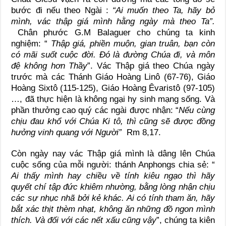
bước đi nếu theo Ngài :
“Ai muốn theo Ta, hãy bỏ
mình, vác thập giá mình hằng ngày mà theo Ta”.
Chân phước G.M Balaguer cho chúng ta kinh
nghiệm: “
Thập giá, phiền muộn, gian truân, bạn còn
có mãi suốt cuộc đời. Đó là đường Chúa đi, và môn
đệ không hơn Thầy
”. Vác Thập giá theo Chúa ngày
trước mà các Thánh Giáo Hoàng Linô (67-76), Giáo
Hoàng Sixtô (115-125), Giáo Hoàng Êvaristô (97-105)
…, đã thực hiện là không ngại hy sinh mạng sống. Và
phần thưởng cao quý các ngài được nhận: “
Nếu cùng
chịu đau khổ với Chúa Ki tô, thì cũng sẽ được đồng
hưởng vinh quang với Người”
Rm 8,17.
Còn ngày nay vác Thập giá mình là dâng lên Chúa
cuộc sống của mỗi người: thánh Anphongs chia sẻ: “
Ai thấy mình hay chiều về tính kiêu ngạo thì hãy
quyết chí tập đức khiêm nhường, bằng lòng nhận chịu
các sự nhục nhã bởi kẻ khác. Ai có tính tham ăn, hãy
bắt xác thịt thèm nhạt, không ăn những đồ ngon mình
thích. Và đối với các nết xấu cũng vậy
”, chúng ta kiên