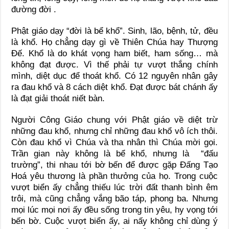
đường đời .
Phật giáo dạy “đời là bể khổ”. Sinh, lão, bệnh, tử, đều
là khổ. Họ chẳng dạy gì về Thiên Chúa hay Thượng
Đế. Khổ là do khát vọng ham biết, ham sống… mà
không đạt được. Vì thế phải tự vượt thắng chính
mình, diệt dục để thoát khổ. Có 12 nguyên nhân gây
ra đau khổ và 8 cách diệt khổ. Đạt được bát chánh ấy
là đạt giải thoát niết bàn.
Người Công Giáo chung với Phật giáo về diệt trừ
những đau khổ, nhưng chỉ những đau khổ vô ích thôi.
Còn đau khổ vì Chúa và tha nhân thì Chúa mời gọi.
Trần gian này không là bể khổ, nhưng là “đấu
trường”, thi nhau tới bờ bến để được gặp Đấng Tạo
Hoá yêu thương là phần thưởng của họ. Trong cuộc
vượt biển ấy chẳng thiếu lúc trời đất thanh bình êm
trôi, mà cũng chẳng vắng bão táp, phong ba. Nhưng
mọi lúc mọi nơi ấy đều sống trong tin yêu, hy vọng tới
bến bờ. Cuộc vượt biển ấy, ai nấy không chỉ dùng ý