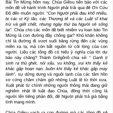
Bài Tin Mừng hôm nay, Chúa Giêsu tiên báo với các
môn đệ về hành trình Người phải trải qua để Ơn Cứu
Độ đến muôn người:
“Con Người phải đau khổ nhiều,
bị các vị Kỳ lão, các Thượng tế và các Luật sĩ khai
trừ và giết chết, nhưng ngày thứ ba Người sẽ sống
lại”.
Chúa cho các môn đệ biết nhiệm vụ loan báo Tin
Mừng là con đường đầy chông gai? Khó khăn không
chỉ là đường đi vượt suối băng rừng đến các vùng
miền xa lạ, mà còn bắt nguồn từ cõi lòng của con
người. Liệu các tông đồ có hiểu ý nghĩa của lời dự
báo này chăng? Thánh Grêgôriô chia sẻ: “
Ganh tị
sinh ra thù ghét, nói xấu, vu khống, vui khi thấy kẻ
khác gặp hoạn nạn, buồn khi thấy kẻ khác gặp may
lành”,
sự dửng dưng và nguội lạnh của các tâm hồn
xơ cứng chăm chăm giữ những Luật lệ từ thời xưa.
Xuất phát từ chính những người thông thái đang giữ
nghiêm nhặt lề luật đạo Chúa, đồng thời cũng là
người lên tiếng phản đối, để Người phải trả giá bằng
tính mạng mình.
Chúa Giêsu vạch ra con đường mà các tông đồ sẽ