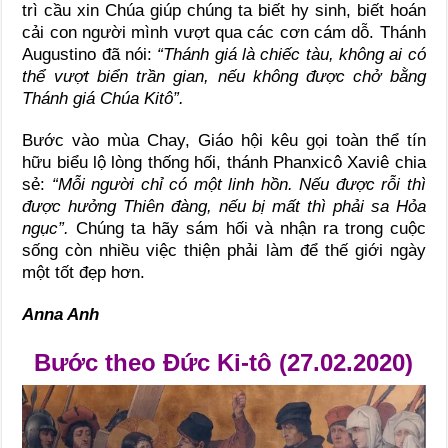
trì cầu xin Chúa giúp chúng ta biết hy sinh, biết hoán
cải con người mình vượt qua các cơn cám dỗ. Thánh
Augustino đã nói:
“Thánh giá là chiếc tàu, không ai có
thể vượt biển trần gian, nếu không được chở bằng
Thánh giá Chúa Kitô”.
Bước vào mùa Chay, Giáo hội kêu gọi toàn thể tín
hữu biểu lộ lòng thống hối, thánh Phanxicô Xaviê chia
sẻ:
“Mỗi người chỉ có một linh hồn. Nếu được rỗi thì
được hưởng Thiên đàng, nếu bị mất thì phải sa Hỏa
ngục”.
Chúng ta hãy sám hối và nhận ra trong cuộc
sống còn nhiều việc thiện phải làm để thế giới ngày
một tốt đẹp hơn.
Anna Anh
Bước theo Đức Ki-tô (27.02.2020)