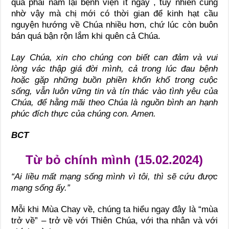
quá phải nằm lại bệnh viện ít ngày , tuy nhiên cũng
nhờ vậy mà chị mới có thời gian để kinh hạt cầu
nguyện hướng về Chúa nhiều hơn, chứ lúc còn buôn
bán quá bận rộn lắm khi quên cả Chúa.
Lạy Chúa, xin cho chúng con biết can đảm và vui
lòng vác thập giá đời mình, cả trong lúc đau bệnh
hoặc gặp những buồn phiền khốn khổ trong cuộc
sống, vẫn luôn vững tin và tín thác vào tình yêu của
Chúa, để hằng mãi theo Chúa là nguồn bình an hạnh
phúc đích thực của chúng con. Amen.
BCT
Từ bỏ chính mình (15.02.2024)
“Ai liều mất mạng sống mình vì tôi, thì sẽ cứu được
mạng sống ấy.”
Mỗi khi Mùa Chay về, chúng ta hiểu ngay đây là “mùa
trở về” – trở về với Thiên Chúa, với tha nhân và với