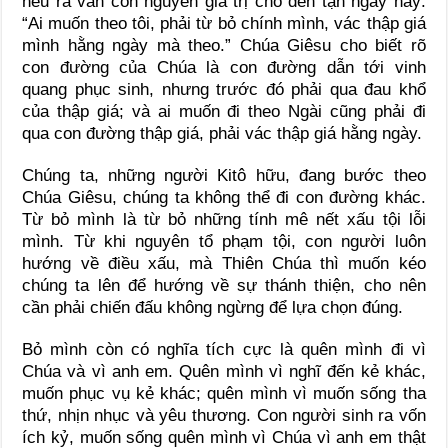
nêu ra vẫn còn nguyên giá trị cho đến tận ngày nay:
“Ai muốn theo tôi, phải từ bỏ chính mình, vác thập giá
mình hằng ngày mà theo.” Chúa Giêsu cho biết rõ
con đường của Chúa là con đường dẫn tới vinh
quang phục sinh, nhưng trước đó phải qua đau khổ
của thập giá; và ai muốn đi theo Ngài cũng phải đi
qua con đường thập giá, phải vác thập giá hằng ngày.
Chúng ta, những người Kitô hữu, đang bước theo
Chúa Giêsu, chúng ta không thể đi con đường khác.
Từ bỏ mình là từ bỏ những tính mê nết xấu tội lỗi
mình. Từ khi nguyên tổ phạm tội, con người luôn
hướng về điều xấu, mà Thiên Chúa thì muốn kéo
chúng ta lên để hướng về sự thánh thiện, cho nên
cần phải chiến đấu không ngừng để lựa chọn đúng.
Bỏ mình còn có nghĩa tích cực là quên mình đi vì
Chúa và vì anh em. Quên mình vì nghĩ đến kẻ khác,
muốn phục vụ kẻ khác; quên mình vì muốn sống tha
thứ, nhịn nhục và yêu thương. Con người sinh ra vốn
ích kỷ, muốn sống quên mình vì Chúa vì anh em thật