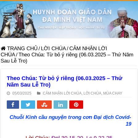
TRANG CHỦ
/
LỜI CHÚA
/
CẢM NHẬN LỜI
CHÚA
/
Theo Chúa: Từ bỏ ý riêng (06.03.2025 – Thứ Năm
Sau Lễ Tro)
Theo Chúa: Từ bỏ ý riêng (06.03.2025 – Thứ
Năm Sau Lễ Tro)
05/03/2025
CẢM NHẬN LỜI CHÚA
,
LỜI CHÚA
,
MÙA CHAY
Chuỗi Kinh cầu nguyện trong cơn Đại dịch Covid-
19
Lời Chúa:
Đnl 30,15-20, Lc 9,22-25