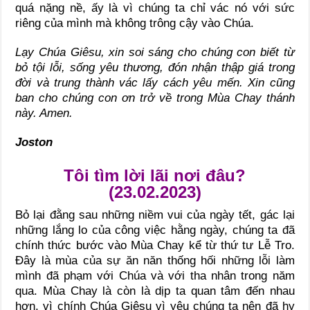
quá nặng nề, ấy là vì chúng ta chỉ vác nó với sức
riêng của mình mà không trông cậy vào Chúa.
Lạy Chúa Giêsu, xin soi sáng cho chúng con biết từ
bỏ tội lỗi, sống yêu thương, đón nhận thập giá trong
đời và trung thành vác lấy cách yêu mến. Xin cũng
ban cho chúng con ơn trở về trong Mùa Chay thánh
này. Amen.
Joston
Tôi tìm lời lãi nơi đâu?
(23.02.2023)
Bỏ lại đằng sau những niềm vui của ngày tết, gác lại
những lắng lo của công việc hằng ngày, chúng ta đã
chính thức bước vào Mùa Chay kể từ thứ tư Lễ Tro.
Đây là mùa của sự ăn năn thống hối những lỗi làm
mình đã phạm với Chúa và với tha nhân trong năm
qua. Mùa Chay là còn là dịp ta quan tâm đến nhau
hơn, vì chính Chúa Giêsu vì yêu chúng ta nên đã hy