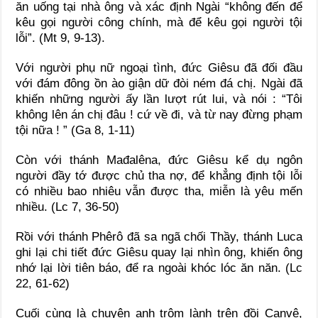
ăn uống tại nhà ông và xác định Ngài “không đến để
kêu gọi người công chính, mà để kêu gọi người tội
lỗi”. (Mt 9, 9-13).
Với người phụ nữ ngoại tình, đức Giêsu đã đối đầu
với đám đông ồn ào giận dữ đòi ném đá chị. Ngài đã
khiến những người ấy lần lượt rút lui, và nói : “Tôi
không lên án chị đâu ! cứ về đi, và từ nay đừng phạm
tội nữa ! ” (Ga 8, 1-11)
Còn với thánh Mađalêna, đức Giêsu kể dụ ngôn
người đầy tớ được chủ tha nợ, để khẳng định tội lỗi
có nhiều bao nhiêu vẫn được tha, miễn là yêu mến
nhiều. (Lc 7, 36-50)
Rồi với thánh Phêrô đã sa ngã chối Thầy, thánh Luca
ghi lại chi tiết đức Giêsu quay lại nhìn ông, khiến ông
nhớ lại lời tiên báo, để ra ngoài khóc lóc ăn năn. (Lc
22, 61-62)
Cuối cùng là chuyện anh trộm lành trên đồi Canvê,