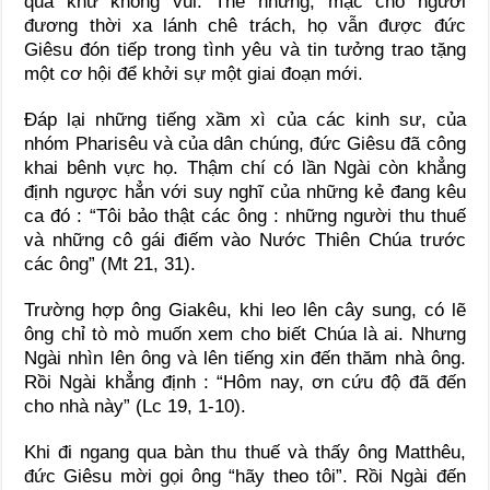
quá khứ không vui. Thế nhưng, mặc cho người
đương thời xa lánh chê trách, họ vẫn được đức
Giêsu đón tiếp trong tình yêu và tin tưởng trao tặng
một cơ hội để khởi sự một giai đoạn mới.
Đáp lại những tiếng xầm xì của các kinh sư, của
nhóm Pharisêu và của dân chúng, đức Giêsu đã công
khai bênh vực họ. Thậm chí có lần Ngài còn khẳng
định ngược hẳn với suy nghĩ của những kẻ đang kêu
ca đó : “Tôi bảo thật các ông : những người thu thuế
và những cô gái điếm vào Nước Thiên Chúa trước
các ông” (Mt 21, 31).
Trường hợp ông Giakêu, khi leo lên cây sung, có lẽ
ông chỉ tò mò muốn xem cho biết Chúa là ai. Nhưng
Ngài nhìn lên ông và lên tiếng xin đến thăm nhà ông.
Rồi Ngài khẳng định : “Hôm nay, ơn cứu độ đã đến
cho nhà này” (Lc 19, 1-10).
Khi đi ngang qua bàn thu thuế và thấy ông Matthêu,
đức Giêsu mời gọi ông “hãy theo tôi”. Rồi Ngài đến