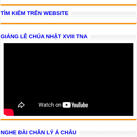
TÌM KIẾM TRÊN WEBSITE
GIẢNG LỄ CHÚA NHẬT XVIII TNA
NGHE ĐÀI CHÂN LÝ Á CHÂU