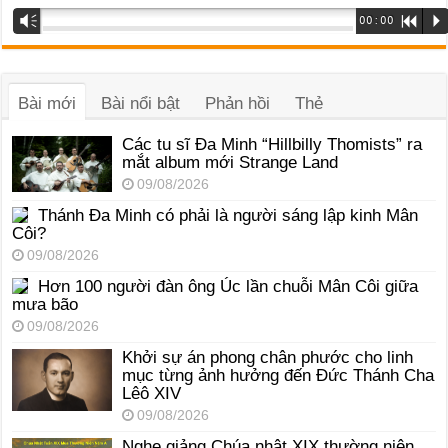
Trình
Vm
00:00
R
P
phát
âm
thanh
Bài mới
Bài nổi bật
Phản hồi
Thẻ
Các tu sĩ Đa Minh “Hillbilly Thomists” ra
mắt album mới Strange Land
09/08/2026
Thánh Đa Minh có phải là người sáng lập kinh Mân
Côi?
09/08/2026
Hơn 100 người đàn ông Úc lần chuỗi Mân Côi giữa
mưa bão
09/08/2026
Khởi sự án phong chân phước cho linh
mục từng ảnh hưởng đến Đức Thánh Cha
Lêô XIV
09/08/2026
Nghe giảng Chúa nhật XIX thường niên