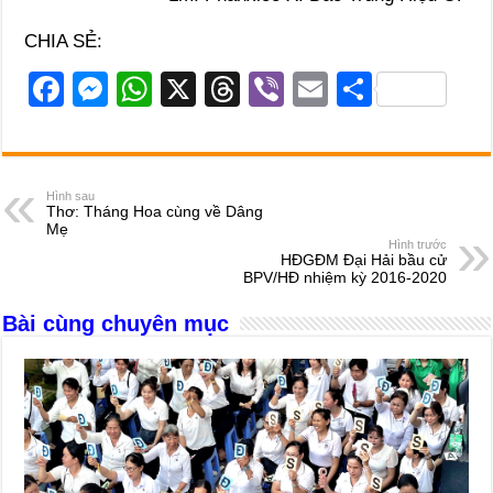
CHIA SẺ:
F
M
W
X
T
Vi
E
S
a
e
h
hr
b
m
h
c
ss
at
e
er
ail
ar
e
e
s
a
e
Hình sau
Thơ: Tháng Hoa cùng về Dâng
b
n
A
d
Mẹ
Hình trước
o
g
p
s
HĐGĐM Đại Hải bầu cử
BPV/HĐ nhiệm kỳ 2016-2020
o
er
p
Bài cùng chuyên mục
k