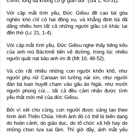
chính, lòng dạ không có gì gian dối” (Ga 1, 45-51).
Với cặp mắt tình yêu, Đức Giêsu đề cao bà góa
nghèo khó chỉ có hai đồng xu, và khẳng định bà đã
dâng nhiều hơn tất cả những người giầu có khác tại
đền thờ (Lc 21, 1-4).
Với cặp mắt tình yêu, Đức Giêsu nghe thấy tiếng kêu
của anh mù Báctimê bên vệ đường, trong lúc nhiều
người quát nạt bảo anh im đi (Mt 10, 46-52).
Và còn rất nhiều những con người khốn khổ, như
người phụ nữ Canaan tin tưởng nài xin, như người
đàn bà loạn huyết chạm vào gấu áo Ngài, như mười
người phong cùi… tất cả đều cảm nhận được tình
yêu thật mới mẻ của đức Giêsu.
Bởi vì xét cho cùng, con người được sáng tạo theo
hình ảnh Thiên Chúa. Hình ảnh đó có thể bị biến dạng
do hoàn cảnh, do giáo dục, do tổ chức xã hội hay do
những chọn lựa sai lầm. Thì giờ đây, ánh mắt yêu