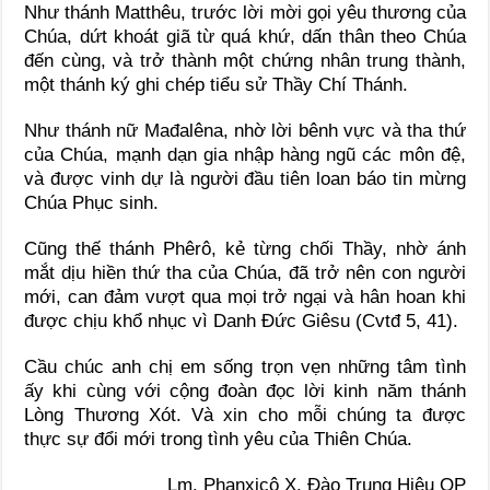
Như thánh Matthêu, trước lời mời gọi yêu thương của
Chúa, dứt khoát giã từ quá khứ, dấn thân theo Chúa
đến cùng, và trở thành một chứng nhân trung thành,
một thánh ký ghi chép tiểu sử Thầy Chí Thánh.
Như thánh nữ Mađalêna, nhờ lời bênh vực và tha thứ
của Chúa, mạnh dạn gia nhập hàng ngũ các môn đệ,
và được vinh dự là người đầu tiên loan báo tin mừng
Chúa Phục sinh.
Cũng thế thánh Phêrô, kẻ từng chối Thầy, nhờ ánh
mắt dịu hiền thứ tha của Chúa, đã trở nên con người
mới, can đảm vượt qua mọi trở ngại và hân hoan khi
được chịu khổ nhục vì Danh Đức Giêsu (Cvtđ 5, 41).
Cầu chúc anh chị em sống trọn vẹn những tâm tình
ấy khi cùng với cộng đoàn đọc lời kinh năm thánh
Lòng Thương Xót. Và xin cho mỗi chúng ta được
thực sự đổi mới trong tình yêu của Thiên Chúa.
Lm. Phanxicô X. Đào Trung Hiệu OP