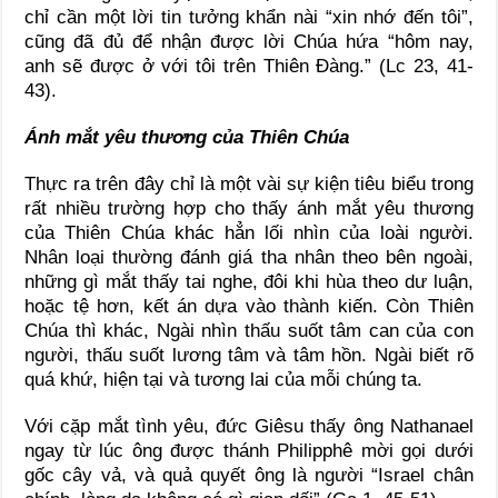
chỉ cần một lời tin tưởng khẩn nài “xin nhớ đến tôi”,
cũng đã đủ để nhận được lời Chúa hứa “hôm nay,
anh sẽ được ở với tôi trên Thiên Đàng.” (Lc 23, 41-
43).
Ánh mắt yêu thương của
Thiên
Chúa
Thực ra trên đây chỉ là một vài sự kiện tiêu biểu trong
rất nhiều trường hợp cho thấy ánh mắt yêu thương
của Thiên Chúa khác hẳn lối nhìn của loài người.
Nhân loại thường đánh giá tha nhân theo bên ngoài,
những gì mắt thấy tai nghe, đôi khi hùa theo dư luận,
hoặc tệ hơn, kết án dựa vào thành kiến. Còn Thiên
Chúa thì khác, Ngài nhìn thấu suốt tâm can của con
người, thấu suốt lương tâm và tâm hồn. Ngài biết rõ
quá khứ, hiện tại và tương lai của mỗi chúng ta.
Với cặp mắt tình yêu, đức Giêsu thấy ông Nathanael
ngay từ lúc ông được thánh Philipphê mời gọi dưới
gốc cây vả, và quả quyết ông là người “Israel chân