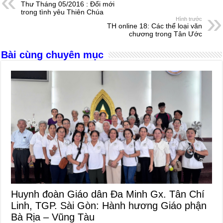
Thư Tháng 05/2016 : Đổi mới
b
n
A
d
trong tình yêu Thiên Chúa
Hình trước
o
g
p
s
TH online 18: Các thể loại văn
chương trong Tân Ước
o
er
p
Bài cùng chuyên mục
k
Huynh đoàn Giáo dân Đa Minh Gx. Tân Chí
Linh, TGP. Sài Gòn: Hành hương Giáo phận
Bà Rịa – Vũng Tàu