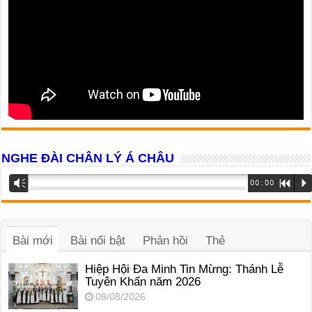
NGHE ĐÀI CHÂN LÝ Á CHÂU
Trình
Vm
00:00
R
P
phát
âm
thanh
Bài mới
Bài nổi bật
Phản hồi
Thẻ
Hiệp Hội Đa Minh Tin Mừng: Thánh Lễ
Tuyên Khấn năm 2026
08/08/2026