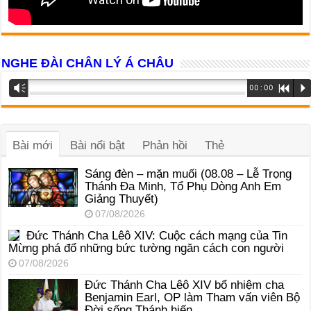
NGHE ĐÀI CHÂN LÝ Á CHÂU
Trình
Vm
00:00
R
P
phát
âm
thanh
Bài mới
Bài nổi bật
Phản hồi
Thẻ
Sáng đèn – mặn muối (08.08 – Lễ Trọng
Thánh Đa Minh, Tổ Phụ Dòng Anh Em
Giảng Thuyết)
07/08/2026
Đức Thánh Cha Lêô XIV: Cuộc cách mạng của Tin
Mừng phá đổ những bức tường ngăn cách con người
07/08/2026
Đức Thánh Cha Lêô XIV bổ nhiệm cha
Benjamin Earl, OP làm Tham vấn viên Bộ
Đời sống Thánh hiến