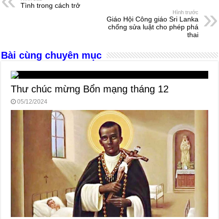
Tình trong cách trở
b
n
A
d
Hình trước
Giáo Hội Công giáo Sri Lanka
o
g
p
s
chống sửa luật cho phép phá
thai
o
er
p
Bài cùng chuyên mục
k
Thư chúc mừng Bổn mạng tháng 12
05/12/2024