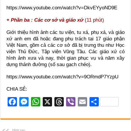
https://www.youtube.com/watch?v=DkvEYyoND9E
+ Phần ba : Các cơ sở và giáo xứ
(11 phút)
Giới thiệu hình ảnh các tu viện, tu xá, phụ xá, và giáo
xứ anh em đã hoặc đang phụ trách tại 17 giáo phận
Việt Nam, gồm cả các cơ sở đã bị trưng thu như Học
viện Thủ Đức, Tập viện Vũng Tầu. Các giáo xứ có
hình ảnh xưa và nay, thời gian phục vụ và năm xây
dựng thánh đường (số sau gạch chéo).
https://www.youtube.com/watch?v=9ORmdP7YzpU
CHIA SẺ:
F
M
W
X
T
Vi
E
S
a
e
h
hr
b
m
h
c
ss
at
e
er
ail
ar
e
e
s
a
e
Hình sau