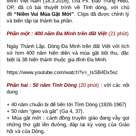
Minh Việt Nam (18.3.2016), cha Px. Đào Trung Hiệu,
OP, đã có bài thuyết trình về Tỉnh dòng, với chủ
đề
“Niềm Vui Mùa Gặt Mới”
. Clips đã được chỉnh lý
và biên tập lại thành ba phần.
Phần một : 400 năm Đa Minh trên đất Việt
(21 phút)
Ngày Thành Lập. Dòng Đa Minh trên đất Việt với lịch
sử hơn 400 năm hiện diện và mùa gặt bội thu, đặc
biệt là 38 hiển thánh thuộc gia đình Đa Minh.
https://www.youtube.com/watch?v=_IsSB4Dx5sc
Phần hai : 50 năm Tỉnh Dòng
(20 phút)
: với các nội
dung
+ 40 năm chuẩn bị để tiến tới Tỉnh Dòng (1926-1967)
+ 50 năm “gieo và gặt” (Ga 4, 37).
+ Mùa gặt mới : cánh đồng truyền giáo đang vẫy gọi
những thợ gặt lên đường, đáp lại kỳ vọng của Giáo
hội và của Dòng.