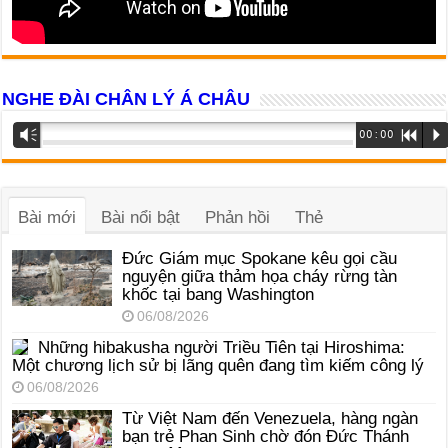
NGHE ĐÀI CHÂN LÝ Á CHÂU
Trình
Vm
00:00
R
P
phát
âm
thanh
Bài mới
Bài nổi bật
Phản hồi
Thẻ
Đức Giám mục Spokane kêu gọi cầu
nguyện giữa thảm họa cháy rừng tàn
khốc tại bang Washington
06/08/2026
Những hibakusha người Triều Tiên tại Hiroshima:
Một chương lịch sử bị lãng quên đang tìm kiếm công lý
06/08/2026
Từ Việt Nam đến Venezuela, hàng ngàn
bạn trẻ Phan Sinh chờ đón Đức Thánh