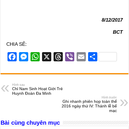
8/12/2017
BCT
CHIA SẺ:
F
M
W
X
T
Vi
E
S
a
e
h
hr
b
m
h
c
ss
at
e
er
ail
ar
e
e
s
a
e
Hình sau
Chỉ Nam Sinh Hoạt Giới Trẻ
b
n
A
d
Huynh Đoàn Đa Minh
Hình trước
o
g
p
s
Ghi nhanh phiên họp toàn thể
2016 ngày thứ IV: Thánh lễ bế
o
er
p
mạc
k
Bài cùng chuyên mục