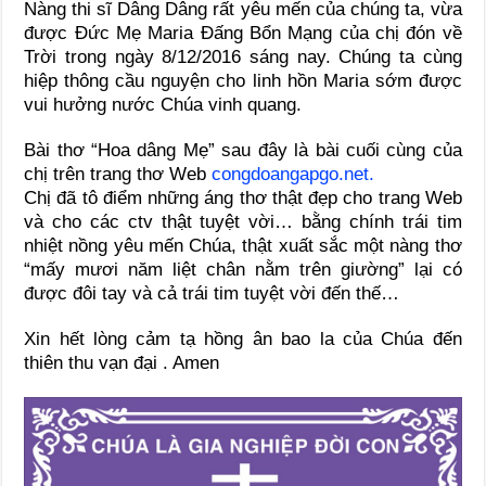
Nàng thi sĩ Dâng Dâng rất yêu mến của chúng ta, vừa
được Đức Mẹ Maria Đấng Bổn Mạng của chị đón về
Trời trong ngày 8/12/2016 sáng nay. Chúng ta cùng
hiệp thông cầu nguyện cho linh hồn Maria sớm được
vui hưởng nước Chúa vinh quang.
Bài thơ “Hoa dâng Mẹ” sau đây là bài cuối cùng của
chị trên trang thơ Web
congdoangapgo.net.
Chị đã tô điểm những áng thơ thật đẹp cho trang Web
và cho các ctv thật tuyệt vời… bằng chính trái tim
nhiệt nồng yêu mến Chúa, thật xuất sắc một nàng thơ
“mấy mươi năm liệt chân nằm trên giường” lại có
được đôi tay và cả trái tim tuyệt vời đến thế…
Xin hết lòng cảm tạ hồng ân bao la của Chúa đến
thiên thu vạn đại . Amen