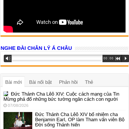
NGHE ĐÀI CHÂN LÝ Á CHÂU
Trình
Vm
00:00
R
P
phát
âm
thanh
Bài mới
Bài nổi bật
Phản hồi
Thẻ
Đức Thánh Cha Lêô XIV: Cuộc cách mạng của Tin
Mừng phá đổ những bức tường ngăn cách con người
07/08/2026
Đức Thánh Cha Lêô XIV bổ nhiệm cha
Benjamin Earl, OP làm Tham vấn viên Bộ
Đời sống Thánh hiến