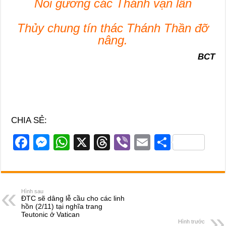
Noi gương các Thánh vạn lần
Thủy chung tín thác Thánh Thần đỡ
nâng.
BCT
CHIA SẺ:
F
M
W
X
T
Vi
E
S
a
e
h
hr
b
m
h
c
ss
at
e
er
ail
ar
e
e
s
a
e
Hình sau
ĐTC sẽ dâng lễ cầu cho các linh
b
n
A
d
hồn (2/11) tại nghĩa trang
Teutonic ở Vatican
o
g
p
s
Hình trước