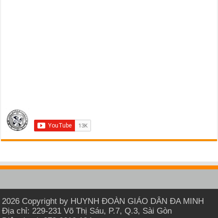
2026 Copyright by HUYNH ĐOÀN GIÁO DÂN ĐA MINH
Địa chỉ: 229-231 Võ Thị Sáu, P.7, Q.3, Sài Gòn