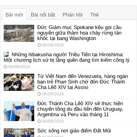
âm
thanh
Bài mới
Bài nổi bật
Phản hồi
Thẻ
Đức Giám mục Spokane kêu gọi cầu
nguyện giữa thảm họa cháy rừng tàn
khốc tại bang Washington
06/08/2026
Những hibakusha người Triều Tiên tại Hiroshima:
Một chương lịch sử bị lãng quên đang tìm kiếm công lý
06/08/2026
Từ Việt Nam đến Venezuela, hàng ngàn
bạn trẻ Phan Sinh chờ đón Đức Thánh
Cha Lêô XIV tại Assisi
06/08/2026
Đức Thánh Cha Lêô XIV sẽ thực hiện
chuyến tông du đầu tiên đến Uruguay,
Argentina và Peru vào tháng 11
06/08/2026
Sức sống nơi giáo điểm Đất Mũi