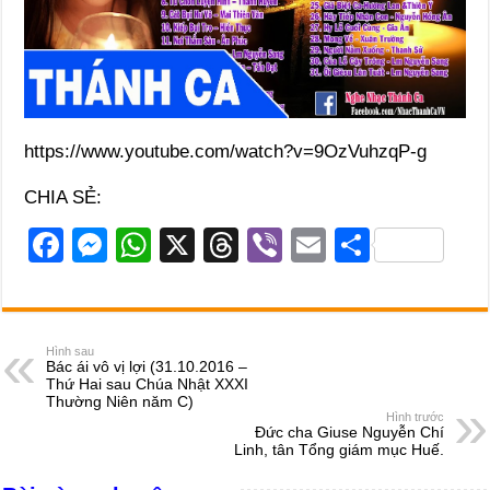
https://www.youtube.com/watch?v=9OzVuhzqP-g
CHIA SẺ:
F
M
W
X
T
Vi
E
S
a
e
h
hr
b
m
h
c
ss
at
e
er
ail
ar
e
e
s
a
e
Hình sau
Bác ái vô vị lợi (31.10.2016 –
b
n
A
d
Thứ Hai sau Chúa Nhật XXXI
Thường Niên năm C)
o
g
p
s
Hình trước
Đức cha Giuse Nguyễn Chí
o
er
p
Linh, tân Tổng giám mục Huế.
k