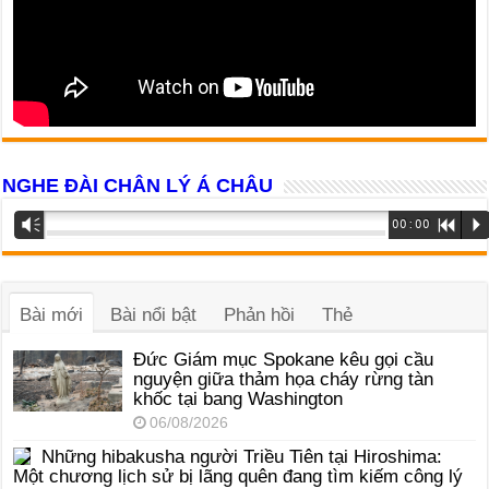
NGHE ĐÀI CHÂN LÝ Á CHÂU
Trình
Vm
00:00
R
P
phát
âm
thanh
Bài mới
Bài nổi bật
Phản hồi
Thẻ
Đức Giám mục Spokane kêu gọi cầu
nguyện giữa thảm họa cháy rừng tàn
khốc tại bang Washington
06/08/2026
Những hibakusha người Triều Tiên tại Hiroshima:
Một chương lịch sử bị lãng quên đang tìm kiếm công lý