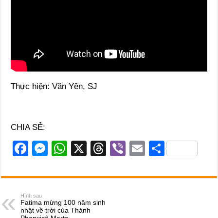
Thực hiện: Văn Yên, SJ
CHIA SẺ:
F
M
W
X
T
Vi
E
S
a
e
h
hr
b
m
h
c
ss
at
e
er
ail
ar
e
e
s
a
e
Hình sau
Fatima mừng 100 năm sinh
b
n
A
d
nhật về trời của Thánh