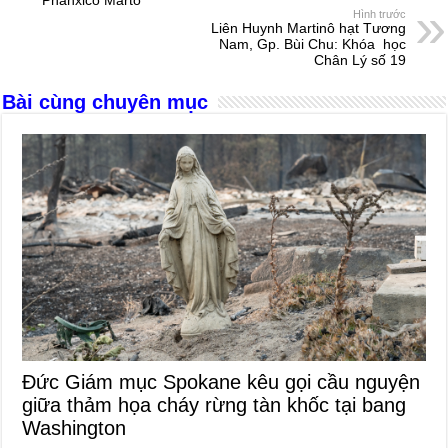
Phanxicô Marto
o
g
p
s
Hình trước
Liên Huynh Martinô hạt Tương
o
er
p
Nam, Gp. Bùi Chu: Khóa học
Chân Lý số 19
k
Bài cùng chuyên mục
Đức Giám mục Spokane kêu gọi cầu nguyện
giữa thảm họa cháy rừng tàn khốc tại bang
Washington