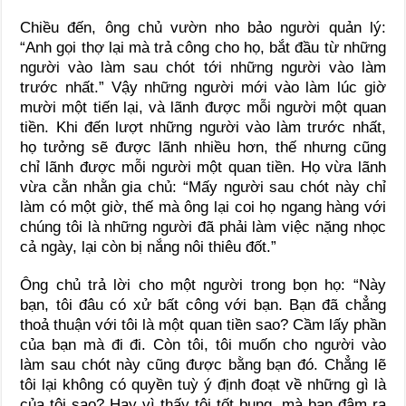
Chiều đến, ông chủ vườn nho bảo người quản lý:
“Anh gọi thợ lại mà trả công cho họ, bắt đầu từ những
người vào làm sau chót tới những người vào làm
trước nhất.” Vậy những người mới vào làm lúc giờ
mười một tiến lại, và lãnh được mỗi người một quan
tiền. Khi đến lượt những người vào làm trước nhất,
họ tưởng sẽ được lãnh nhiều hơn, thế nhưng cũng
chỉ lãnh được mỗi người một quan tiền. Họ vừa lãnh
vừa cằn nhằn gia chủ: “Mấy người sau chót này chỉ
làm có một giờ, thế mà ông lại coi họ ngang hàng với
chúng tôi là những người đã phải làm việc nặng nhọc
cả ngày, lại còn bị nắng nôi thiêu đốt.”
Ông chủ trả lời cho một người trong bọn họ: “Này
bạn, tôi đâu có xử bất công với bạn. Bạn đã chẳng
thoả thuận với tôi là một quan tiền sao? Cầm lấy phần
của bạn mà đi đi. Còn tôi, tôi muốn cho người vào
làm sau chót này cũng được bằng bạn đó. Chẳng lẽ
tôi lại không có quyền tuỳ ý định đoạt về những gì là
của tôi sao? Hay vì thấy tôi tốt bụng, mà bạn đâm ra