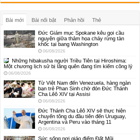
âm
thanh
Bài mới
Bài nổi bật
Phản hồi
Thẻ
Đức Giám mục Spokane kêu gọi cầu
nguyện giữa thảm họa cháy rừng tàn
khốc tại bang Washington
06/08/2026
Những hibakusha người Triều Tiên tại Hiroshima:
Một chương lịch sử bị lãng quên đang tìm kiếm công lý
06/08/2026
Từ Việt Nam đến Venezuela, hàng ngàn
bạn trẻ Phan Sinh chờ đón Đức Thánh
Cha Lêô XIV tại Assisi
06/08/2026
Đức Thánh Cha Lêô XIV sẽ thực hiện
chuyến tông du đầu tiên đến Uruguay,
Argentina và Peru vào tháng 11
06/08/2026
Sức sống nơi giáo điểm Đất Mũi