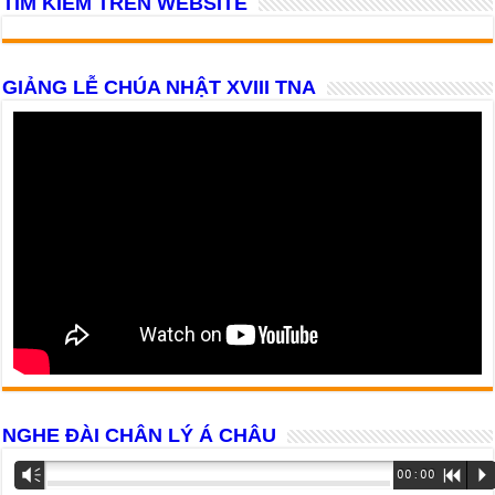
TÌM KIẾM TRÊN WEBSITE
GIẢNG LỄ CHÚA NHẬT XVIII TNA
NGHE ĐÀI CHÂN LÝ Á CHÂU
Trình
Vm
00:00
R
P
phát