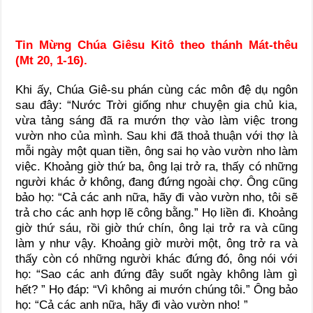
Tin Mừng Chúa Giêsu Kitô theo thánh Mát-thêu
(Mt 20, 1-16).
Khi ấy, Chúa Giê-su phán cùng các môn đệ dụ ngôn
sau đây: “Nước Trời giống như chuyện gia chủ kia,
vừa tảng sáng đã ra mướn thợ vào làm việc trong
vườn nho của mình. Sau khi đã thoả thuận với thợ là
mỗi ngày một quan tiền, ông sai họ vào vườn nho làm
việc. Khoảng giờ thứ ba, ông lại trở ra, thấy có những
người khác ở không, đang đứng ngoài chợ. Ông cũng
bảo họ: “Cả các anh nữa, hãy đi vào vườn nho, tôi sẽ
trả cho các anh hợp lẽ công bằng.” Họ liền đi. Khoảng
giờ thứ sáu, rồi giờ thứ chín, ông lại trở ra và cũng
làm y như vậy. Khoảng giờ mười một, ông trở ra và
thấy còn có những người khác đứng đó, ông nói với
họ: “Sao các anh đứng đây suốt ngày không làm gì
hết? ” Họ đáp: “Vì không ai mướn chúng tôi.” Ông bảo
họ: “Cả các anh nữa, hãy đi vào vườn nho! ”