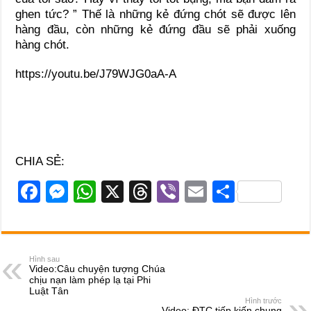
ghen tức? ” Thế là những kẻ đứng chót sẽ được lên
hàng đầu, còn những kẻ đứng đầu sẽ phải xuống
hàng chót.
https://youtu.be/J79WJG0aA-A
CHIA SẺ:
F
M
W
X
T
Vi
E
S
a
e
h
hr
b
m
h
c
ss
at
e
er
ail
ar
e
e
s
a
e
Hình sau
Video:Câu chuyện tượng Chúa
b
n
A
d
chịu nạn làm phép lạ tại Phi
Luật Tân
o
g
p
s
Hình trước
Video: ĐTC tiếp kiến chung