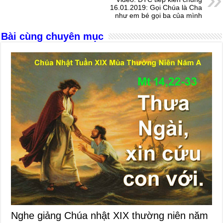
o
er
p
16.01.2019: Gọi Chúa là Cha
như em bé gọi ba của mình
k
Bài cùng chuyên mục
Nghe giảng Chúa nhật XIX thường niên năm