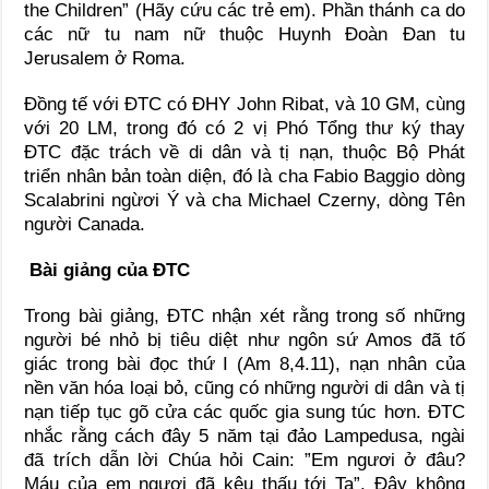
the Children” (Hãy cứu các trẻ em). Phần thánh ca do
các nữ tu nam nữ thuộc Huynh Đoàn Đan tu
Jerusalem ở Roma.
Đồng tế với ĐTC có ĐHY John Ribat, và 10 GM, cùng
với 20 LM, trong đó có 2 vị Phó Tổng thư ký thay
ĐTC đặc trách về di dân và tị nạn, thuộc Bộ Phát
triển nhân bản toàn diện, đó là cha Fabio Baggio dòng
Scalabrini ngừơi Ý và cha Michael Czerny, dòng Tên
người Canada.
Bài giảng của ĐTC
Trong bài giảng, ĐTC nhận xét rằng trong số những
người bé nhỏ bị tiêu diệt như ngôn sứ Amos đã tố
giác trong bài đọc thứ I (Am 8,4.11), nạn nhân của
nền văn hóa loại bỏ, cũng có những người di dân và tị
nạn tiếp tục gõ cửa các quốc gia sung túc hơn. ĐTC
nhắc rằng cách đây 5 năm tại đảo Lampedusa, ngài
đã trích dẫn lời Chúa hỏi Cain: ”Em ngươi ở đâu?
Máu của em ngươi đã kêu thấu tới Ta”. Đây không