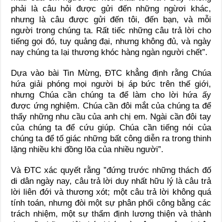
phải là câu hỏi được gửi đến những ngừơi khác,
nhưng là câu được gửi đến tôi, đến bạn, và mỗi
người trong chúng ta. Rất tiếc những câu trả lời cho
tiếng gọi đó, tuy quảng đại, nhưng không đủ, và ngày
nay chúng ta lại thương khóc hàng ngàn người chết”.
Dựa vào bài Tin Mừng, ĐTC khẳng định rằng Chúa
hứa giải phóng mọi người bị áp bức trên thế giới,
nhưng Chúa cần chúng ta để làm cho lời hứa ấy
được ứng nghiệm. Chúa cần đôi mắt của chúng ta để
thấy những nhu cầu của anh chị em. Ngài cần đôi tay
của chúng ta để cứu giúp. Chúa cần tiếng nói của
chúng ta để tố giác những bất công diễn ra trong thinh
lặng nhiều khi đồng lõa của nhiều người”.
Và ĐTC xác quyết rằng ”đứng trước những thách đố
di dân ngày nay, câu trả lời duy nhất hữu lý là câu trả
lời liên đới và thương xót; một câu trả lời không quá
tính toán, nhưng đòi một sự phân phối công bằng các
trách nhiệm, một sự thẩm định lương thiện và thành