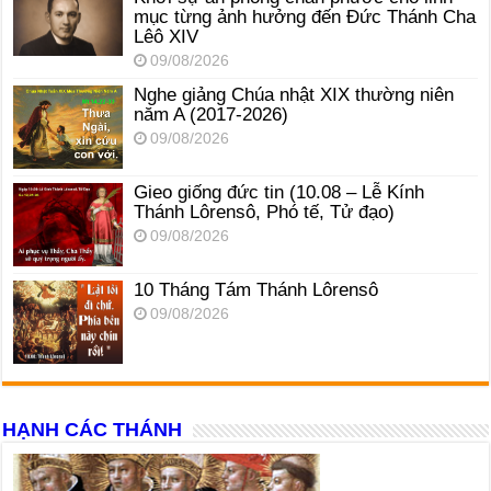
mục từng ảnh hưởng đến Đức Thánh Cha
Lêô XIV
09/08/2026
Nghe giảng Chúa nhật XIX thường niên
năm A (2017-2026)
09/08/2026
Gieo giống đức tin (10.08 – Lễ Kính
Thánh Lôrensô, Phó tế, Tử đạo)
09/08/2026
10 Tháng Tám Thánh Lôrensô
09/08/2026
HẠNH CÁC THÁNH