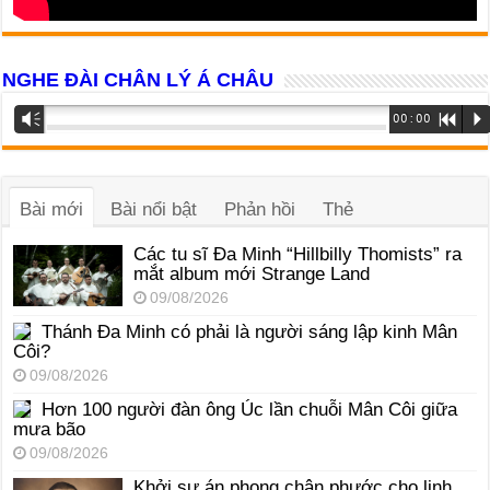
NGHE ĐÀI CHÂN LÝ Á CHÂU
Trình
Vm
00:00
R
P
phát
âm
thanh
Bài mới
Bài nổi bật
Phản hồi
Thẻ
Các tu sĩ Đa Minh “Hillbilly Thomists” ra
mắt album mới Strange Land
09/08/2026
Thánh Đa Minh có phải là người sáng lập kinh Mân
Côi?
09/08/2026
Hơn 100 người đàn ông Úc lần chuỗi Mân Côi giữa
mưa bão
09/08/2026
Khởi sự án phong chân phước cho linh