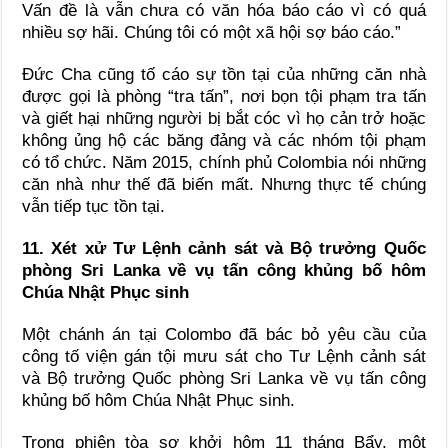
Vấn đề là vẫn chưa có văn hóa báo cáo vì có quá
nhiều sợ hãi. Chúng tôi có một xã hội sợ báo cáo.”
Đức Cha cũng tố cáo sự tồn tại của những căn nhà
được gọi là phòng “tra tấn”, nơi bọn tội phạm tra tấn
và giết hại những người bị bắt cóc vì họ cản trở hoặc
không ủng hộ các băng đảng và các nhóm tội phạm
có tổ chức. Năm 2015, chính phủ Colombia nói những
căn nhà như thế đã biến mất. Nhưng thực tế chúng
vẫn tiếp tục tồn tại.
11. Xét xử Tư Lệnh cảnh sát và Bộ trưởng Quốc
phòng Sri Lanka về vụ tấn công khủng bố hôm
Chúa Nhật Phục sinh
Một chánh án tại Colombo đã bác bỏ yêu cầu của
công tố viện gán tội mưu sát cho Tư Lệnh cảnh sát
và Bộ trưởng Quốc phòng Sri Lanka về vụ tấn công
khủng bố hôm Chúa Nhật Phục sinh.
Trong phiên tòa sơ khởi hôm 11 tháng Bẩy, một