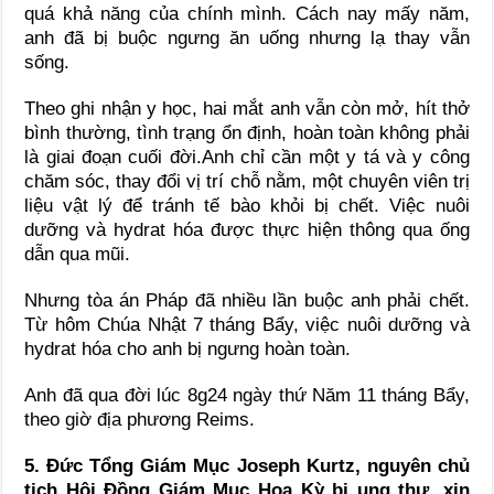
quá khả năng của chính mình. Cách nay mấy năm,
anh đã bị buộc ngưng ăn uống nhưng lạ thay vẫn
sống.
Theo ghi nhận y học, hai mắt anh vẫn còn mở, hít thở
bình thường, tình trạng ổn định, hoàn toàn không phải
là giai đoạn cuối đời.Anh chỉ cần một y tá và y công
chăm sóc, thay đổi vị trí chỗ nằm, một chuyên viên trị
liệu vật lý để tránh tế bào khỏi bị chết. Việc nuôi
dưỡng và hydrat hóa được thực hiện thông qua ống
dẫn qua mũi.
Nhưng tòa án Pháp đã nhiều lần buộc anh phải chết.
Từ hôm Chúa Nhật 7 tháng Bẩy, việc nuôi dưỡng và
hydrat hóa cho anh bị ngưng hoàn toàn.
Anh đã qua đời lúc 8g24 ngày thứ Năm 11 tháng Bẩy,
theo giờ địa phương Reims.
5. Đức Tổng Giám Mục Joseph Kurtz, nguyên chủ
tịch Hội Đồng Giám Mục Hoa Kỳ bị ung thư, xin