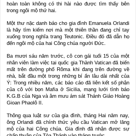
hoàn toàn không có thi hài nào được tìm thấy bên
trong ngôi mộ thứ hai.
Một thư nặc danh báo cho gia đình Emanuela Orlandi
là hãy tìm kiếm nơi mà một thiên thần đang chỉ tay
xuống trong nghĩa trang Teutonic. Điều đó đã dẫn họ
đến ngôi mộ của hai Công chúa người Đức.
Ba mươi sáu năm trước, cô con gái tuổi 15 của một
nhân viên làm việc tại quốc gia Thành Vatican đã biến
mất trên đường phố Rôma khi đang trên đường về
nhà, bắt đầu một trong những bí ẩn lâu dài nhất của
Ý: Trong nhiều năm, các báo cáo đã liên kết số phận
của cô với bọn Mafia ở Sicilia, mạng lưới tình báo
K.G.B của Nga và âm mưu ám sát Thánh Giáo Hoàng
Gioan Phaolô II.
Thông qua luật sư của gia đình, tháng Hai năm nay,
ông Orlandi đã chính thức yêu cầu Vatican mở lăng
mộ của hai Công chúa. Gia đình đã nhận được sự
chấp thuận của Tòa Thánh vào tháng trước.