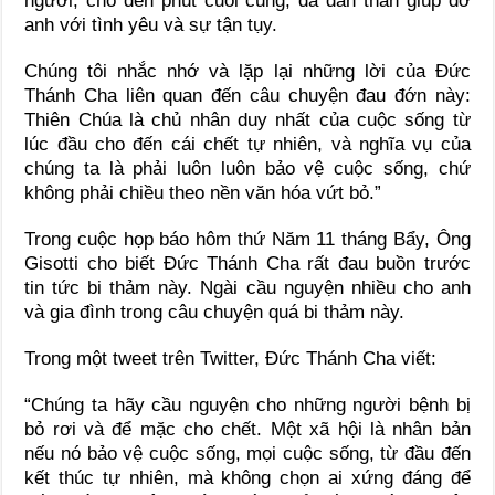
người, cho đến phút cuối cùng, đã dấn thân giúp đỡ
anh với tình yêu và sự tận tụy.
Chúng tôi nhắc nhớ và lặp lại những lời của Đức
Thánh Cha liên quan đến câu chuyện đau đớn này:
Thiên Chúa là chủ nhân duy nhất của cuộc sống từ
lúc đầu cho đến cái chết tự nhiên, và nghĩa vụ của
chúng ta là phải luôn luôn bảo vệ cuộc sống, chứ
không phải chiều theo nền văn hóa vứt bỏ.”
Trong cuộc họp báo hôm thứ Năm 11 tháng Bẩy, Ông
Gisotti cho biết Đức Thánh Cha rất đau buồn trước
tin tức bi thảm này. Ngài cầu nguyện nhiều cho anh
và gia đình trong câu chuyện quá bi thảm này.
Trong một tweet trên Twitter, Đức Thánh Cha viết:
“Chúng ta hãy cầu nguyện cho những người bệnh bị
bỏ rơi và để mặc cho chết. Một xã hội là nhân bản
nếu nó bảo vệ cuộc sống, mọi cuộc sống, từ đầu đến
kết thúc tự nhiên, mà không chọn ai xứng đáng để