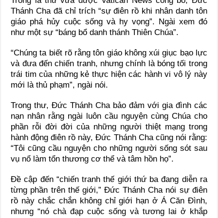
Trong lá thư vừa được Vatican News công bố, Đức
Thánh Cha đã chỉ trích “sự điên rồ khi nhân danh tôn
giáo phá hủy cuộc sống và hy vọng”. Ngài xem đó
như một sự “báng bổ danh thánh Thiên Chúa”.
“Chúng ta biết rõ rằng tôn giáo không xúi giục bạo lực
và đưa đến chiến tranh, nhưng chính là bóng tối trong
trái tim của những kẻ thực hiện các hành vi vô lý này
mới là thủ phạm”, ngài nói.
Trong thư, Đức Thánh Cha bảo đảm với gia đình các
nạn nhân rằng ngài luôn cầu nguyện cùng Chúa cho
phần rỗi đời đời của những người thiệt mạng trong
hành động điên rồ này, Đức Thánh Cha cũng nói rằng:
“Tôi cũng cầu nguyện cho những người sống sót sau
vụ nổ làm tổn thương cơ thể và tâm hồn họ”.
Đề cập đến “chiến tranh thế giới thứ ba đang diễn ra
từng phần trên thế giới,” Đức Thánh Cha nói sự điên
rồ này chắc chắn không chỉ giới hạn ở Á Căn Đình,
nhưng “nó chà đạp cuộc sống và tương lai ở khắp