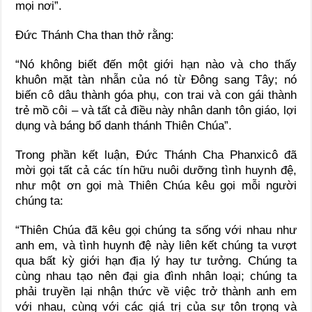
mọi nơi”.
Đức Thánh Cha than thở rằng:
“Nó không biết đến một giới hạn nào và cho thấy
khuôn mặt tàn nhẫn của nó từ Đông sang Tây; nó
biến cô dâu thành góa phụ, con trai và con gái thành
trẻ mồ côi – và tất cả điều này nhân danh tôn giáo, lợi
dụng và báng bổ danh thánh Thiên Chúa”.
Trong phần kết luận, Đức Thánh Cha Phanxicô đã
mời gọi tất cả các tín hữu nuôi dưỡng tình huynh đệ,
như một ơn gọi mà Thiên Chúa kêu gọi mỗi người
chúng ta:
“Thiên Chúa đã kêu gọi chúng ta sống với nhau như
anh em, và tình huynh đệ này liên kết chúng ta vượt
qua bất kỳ giới hạn địa lý hay tư tưởng. Chúng ta
cùng nhau tạo nên đại gia đình nhân loại; chúng ta
phải truyền lại nhận thức về việc trở thành anh em
với nhau, cùng với các giá trị của sự tôn trọng và