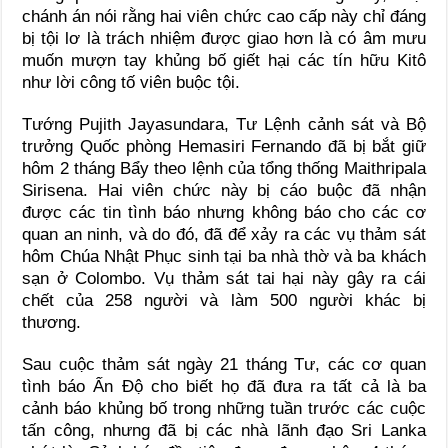
chánh án nói rằng hai viên chức cao cấp này chỉ đáng
bị tội lơ là trách nhiệm được giao hơn là có âm mưu
muốn mượn tay khủng bố giết hại các tín hữu Kitô
như lời công tố viên buộc tội.
Tướng Pujith Jayasundara, Tư Lệnh cảnh sát và Bộ
trưởng Quốc phòng Hemasiri Fernando đã bị bắt giữ
hôm 2 tháng Bẩy theo lệnh của tổng thống Maithripala
Sirisena. Hai viên chức này bị cáo buộc đã nhận
được các tin tình báo nhưng không báo cho các cơ
quan an ninh, và do đó, đã để xảy ra các vụ thảm sát
hôm Chúa Nhật Phục sinh tại ba nhà thờ và ba khách
sạn ở Colombo. Vụ thảm sát tai hại này gây ra cái
chết của 258 người và làm 500 người khác bị
thương.
Sau cuộc thảm sát ngày 21 tháng Tư, các cơ quan
tình báo Ấn Độ cho biết họ đã đưa ra tất cả là ba
cảnh báo khủng bố trong những tuần trước các cuộc
tấn công, nhưng đã bị các nhà lãnh đạo Sri Lanka