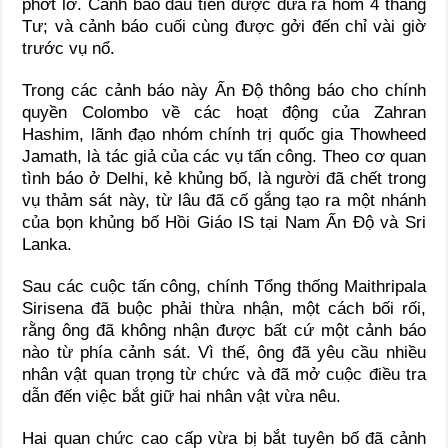
phớt lờ. Cảnh báo đầu tiên được đưa ra hôm 4 tháng
Tư; và cảnh báo cuối cùng được gởi đến chỉ vài giờ
trước vụ nổ.
Trong các cảnh báo này Ấn Độ thông báo cho chính
quyền Colombo về các hoạt động của Zahran
Hashim, lãnh đạo nhóm chính trị quốc gia Thowheed
Jamath, là tác giả của các vụ tấn công. Theo cơ quan
tình báo ở Delhi, kẻ khủng bố, là người đã chết trong
vụ thảm sát này, từ lâu đã cố gắng tạo ra một nhánh
của bọn khủng bố Hồi Giáo IS tại Nam Ấn Độ và Sri
Lanka.
Sau các cuộc tấn công, chính Tổng thống Maithripala
Sirisena đã buộc phải thừa nhận, một cách bối rối,
rằng ông đã không nhận được bất cứ một cảnh báo
nào từ phía cảnh sát. Vì thế, ông đã yêu cầu nhiều
nhân vật quan trọng từ chức và đã mở cuộc điều tra
dẫn đến việc bắt giữ hai nhân vật vừa nêu.
Hai quan chức cao cấp vừa bị bắt tuyên bố đã cảnh