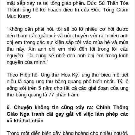
mặt sắp xảy ra tại tổng giáo phận. Đức Sứ Thần Tòa
Thánh ủng hộ kế hoạch điều trị của Đức Tổng Giám
Mục Kurtz.
“Không cần phải nói, tôi sẽ bỏ lỡ nhiều cơ hội được
đến thăm các giáo xứ và nói chuyện với rất nhiều anh
chị em trong các sự kiện sắp tới vào mùa hè và mùa
thu này. Xin anh chị em nhớ đến tôi trong lời cầu
nguyện. Tôi cũng sẽ nhớ đến anh chị em trong kinh
nguyện của mình.”
Theo Hiệp hội Ung thư Hoa Kỳ, ung thư biểu mô tiết
niệu là dạng ung thư bàng quang phổ biến nhất. Tỷ lệ
sống sót trên 5 năm cho tất cả các giai đoạn của ung
thư bàng quang là 77 phần trăm.
6. Chuyện không tin cũng xảy ra: Chính Thống
Giáo Nga tranh cãi gay gắt về việc làm phép các
vũ khí hạt nhân
Trong một diễn biến gây bàng hoàng cho nhiều người,