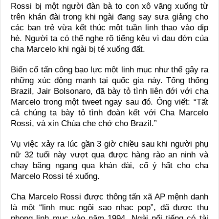
Rossi bị một người đàn bà to con xô văng xuống từ
trên khán đài trong khi ngài đang say sưa giảng cho
các bạn trẻ vừa kết thúc một tuần linh thao vào dịp
hè. Người ta có thể nghe rõ tiếng kêu vì đau đớn của
cha Marcelo khi ngài bị té xuống đất.
Biến cố tấn công bạo lực một linh mục như thế gây ra
những xúc động mạnh tại quốc gia này. Tổng thống
Brazil, Jair Bolsonaro, đã bày tỏ tình liên đới với cha
Marcelo trong một tweet ngay sau đó. Ông viết: “Tất
cả chúng ta bày tỏ tình đoàn kết với Cha Marcelo
Rossi, và xin Chúa che chở cho Brazil.”
Vụ việc xảy ra lúc gần 3 giờ chiều sau khi người phụ
nữ 32 tuổi này vượt qua được hàng rào an ninh và
chạy băng ngang qua khán đài, cố ý hất cho cha
Marcelo Rossi té xuống.
Cha Marcelo Rossi được thông tấn xã AP mệnh danh
là một “linh mục ngôi sao nhạc pop”, đã được thụ
phong linh mục vào năm 1994. Ngài nổi tiếng có tài