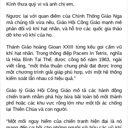
Kính thưa quý vị và anh chị em,
Ngược lại với quan điểm của Chính Thống Giáo Nga
mà chúng tôi vừa nêu, Giáo Hội Công Giáo mạnh mẽ
phản đối vũ khí hạt nhân, và hỗ trợ các quốc gia tháo
dỡ kho vũ khí của họ.
Thánh Giáo hoàng Gioan XXIII từng kêu gọi cấm vũ
khí hạt nhân. Trong thông điệp Pacem In Tetris, nghĩa
là Hòa Bình Tại Thế, được công bố năm 1963, ngài
viết rằng, “một thỏa thuận chung phải đạt được trong
một chương trình giải giáp phù hợp, với một hệ thống
kiểm soát lẫn nhau có hiệu quả.”
Giáo lý Giáo Hội Công Giáo mô tả các hành động
chiến tranh nhằm phá hủy bừa bãi toàn bộ một thành
phố hoặc các khu vực rộng lớn như một tội ác chống
lại Thiên Chúa và con người.
“Một mối nguy hiểm của chiến tranh hiện đại là nó
mang đến cơ hội cho những người sở hữu các vũ khí