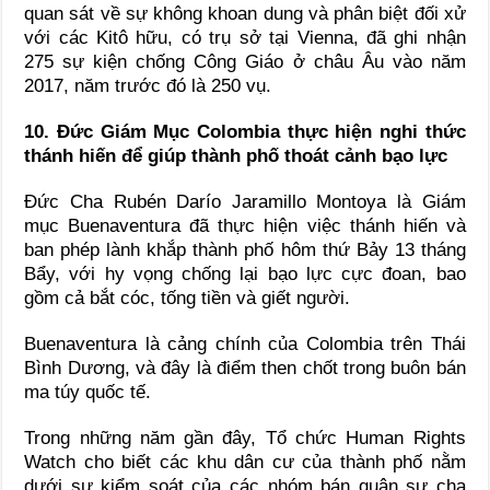
quan sát về sự không khoan dung và phân biệt đối xử
với các Kitô hữu, có trụ sở tại Vienna, đã ghi nhận
275 sự kiện chống Công Giáo ở châu Âu vào năm
2017, năm trước đó là 250 vụ.
10. Đức Giám Mục Colombia thực hiện nghi thức
thánh hiến để giúp thành phố thoát cảnh bạo lực
Đức Cha Rubén Darío Jaramillo Montoya là Giám
mục Buenaventura đã thực hiện việc thánh hiến và
ban phép lành khắp thành phố hôm thứ Bảy 13 tháng
Bẩy, với hy vọng chống lại bạo lực cực đoan, bao
gồm cả bắt cóc, tống tiền và giết người.
Buenaventura là cảng chính của Colombia trên Thái
Bình Dương, và đây là điểm then chốt trong buôn bán
ma túy quốc tế.
Trong những năm gần đây, Tổ chức Human Rights
Watch cho biết các khu dân cư của thành phố nằm
dưới sự kiểm soát của các nhóm bán quân sự cha