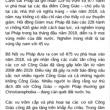
Cảnh sát Pháp đã ghi nhận 129 vụ trộm và 877 hành
vi phá hoại tại các địa điểm Công Giáo – chủ yếu là
tại các nhà thờ và nghĩa trang – vào năm 2018, và
năm nay không có dấu chỉ nào cho thấy có sự thuyên
giảm. Hội đồng Giám mục Pháp đã báo cáo 228 hành
vi chống Kitô giáo một cách bạo lực, và nghiêm trọng
tại Pháp trong ba tháng đầu năm 2019, diễn ra ở mọi
vùng miền của đất nước. Nghiêm trọng nhất là tại
vùng tây nam với 45 vụ.
Bộ Nội vụ Pháp đưa ra con số 875 vụ phá hoại vào
năm 2018, và ghi nhận rằng các cuộc tấn công vào
các cơ sở Công Giáo đã tăng gấp bốn lần từ năm
2008 đến 2019. Điều này đã gây ra một báo động sâu
sắc nơi nhiều người Công Giáo và cả những người
không Công Giáo. Nhiều người lo lắng rằng sự thù
địch đối với Công Giáo – người Pháp thường gọi
Christianophobia – đang càn quét đất nước họ.
Các vụ trộm cắp và phá hoại tại các cơ sở Công
Giáo cũng đã gia tăng trên khắp Âu châu. Trung tâm