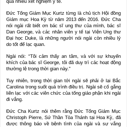
qua nhiều xét nghiệm y tế.
Đức Tổng Giám Mục Kurtz từng là chủ tịch Hội đồng
Giám mục Hoa Kỳ từ năm 2013 đến 2016. Đức Cha
nói ngài rất biết ơn bác sĩ ung thư của mình, bác sĩ
Dan George, và các nhân viên y tế tại Viện Ung thư
Đại học Duke, là những người nói ngài còn nhiều lý
do tốt để lạc quan.
Ngài nói: “Tôi cảm thấy an tâm, và với sự khuyến
khích của bác sĩ George, tôi đã duy trì các hoạt động
thường lệ trong thời gian này.”
Tuy nhiên, trong thời gian tới ngài sẽ phải ở lại Bắc
Carolina trong suốt quá trình điều trị. Ngài sẽ cố gắng
liên lạc với các viên chức của tổng giáo phận khi ngài
đi vắng.
Đức Cha Kurtz nói thêm rằng Đức Tổng Giám Mục
Christoph Pierre, Sứ Thần Tòa Thánh tại Hoa Kỳ, đã
được thông báo về bệnh tình của ngài và sự vắng