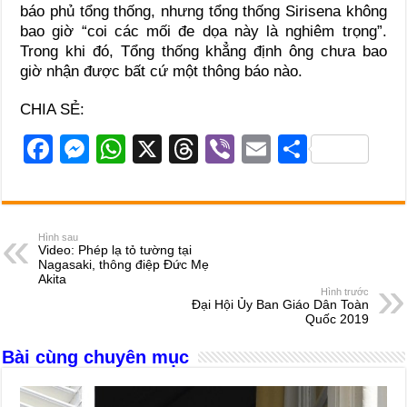
báo phủ tổng thống, nhưng tổng thống Sirisena không
bao giờ “coi các mối đe dọa này là nghiêm trọng”.
Trong khi đó, Tổng thống khẳng định ông chưa bao
giờ nhận được bất cứ một thông báo nào.
CHIA SẺ:
F
M
W
X
T
Vi
E
S
a
e
h
hr
b
m
h
c
ss
at
e
er
ail
ar
e
e
s
a
e
Hình sau
Video: Phép lạ tỏ tường tại
b
n
A
d
Nagasaki, thông điệp Đức Mẹ
Akita
o
g
p
s
Hình trước
Đại Hội Ủy Ban Giáo Dân Toàn
o
er
p
Quốc 2019
k
Bài cùng chuyên mục