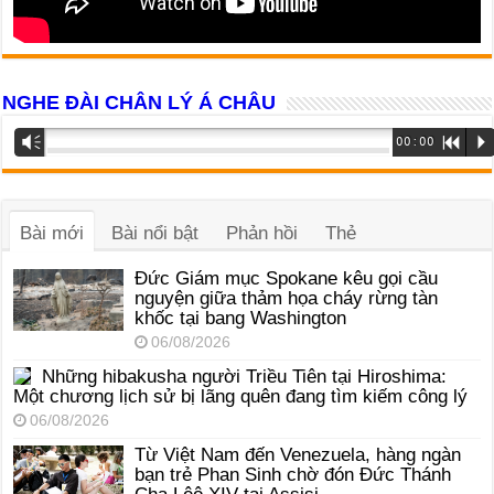
NGHE ĐÀI CHÂN LÝ Á CHÂU
Trình
Vm
00:00
R
P
phát
âm
thanh
Bài mới
Bài nổi bật
Phản hồi
Thẻ
Đức Giám mục Spokane kêu gọi cầu
nguyện giữa thảm họa cháy rừng tàn
khốc tại bang Washington
06/08/2026
Những hibakusha người Triều Tiên tại Hiroshima:
Một chương lịch sử bị lãng quên đang tìm kiếm công lý
06/08/2026
Từ Việt Nam đến Venezuela, hàng ngàn
bạn trẻ Phan Sinh chờ đón Đức Thánh