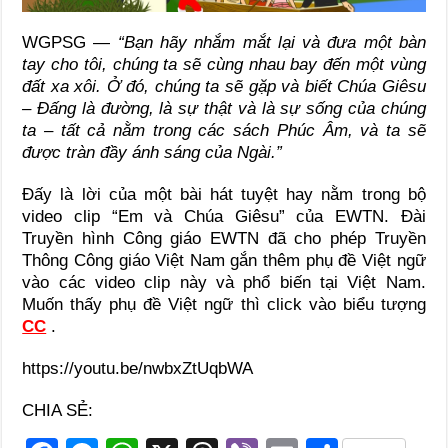
WGPSG —
“Bạn hãy nhắm mắt lại và đưa một bàn
tay cho tôi, chúng ta sẽ cùng nhau bay đến một vùng
đất xa xôi. Ở đó, chúng ta sẽ gặp và biết Chúa Giêsu
– Đấng là đường, là sự thật và là sự sống của chúng
ta – tất cả nằm trong các sách Phúc Âm, và ta sẽ
được tràn đầy ánh sáng của Ngài.”
Đấy là lời của một bài hát tuyệt hay nằm trong bộ
video clip “Em và Chúa Giêsu” của EWTN. Đài
Truyền hình Công giáo EWTN đã cho phép Truyền
Thông Công giáo Việt Nam gắn thêm phụ đề Việt ngữ
vào các video clip này và phổ biến tại Việt Nam.
Muốn thấy phụ đề Việt ngữ thì click vào biểu tượng
CC
.
https://youtu.be/nwbxZtUqbWA
CHIA SẺ: