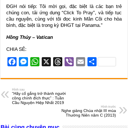
ĐGH nói tiếp: Tôi mời gọi, đặc biệt là các bạn trẻ
chúng con, tải ứng dụng “Click To Pray”, và tiếp tục
cầu nguyện, cùng với tôi đọc kinh Mân Côi cho hòa
bình, đặc biệt là trong kỳ ĐHGT tại Panama.”
Hồng Thủy – Vatican
CHIA SẺ:
F
M
W
X
T
Vi
E
S
a
e
h
hr
b
m
h
c
ss
at
e
er
ail
ar
e
e
s
a
e
Hình sau
“Hãy cố gắng trở thành người
b
n
A
d
công chính đích thực” : Tuần
Cầu Nguyện Hiệp Nhất 2019
o
g
p
s
Hình trước
Nghe giảng Chúa nhật III mùa
o
er
p
Thường Niên năm C (2013)
k
Bài cùng chuyên mục