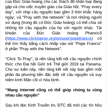
của Đức Giáo hoàng cho các thách đố nhân loại đang
gặp và cho việc truyền giáo của Giáo hội; “Pray every
day”, với nhịp cầu nguyện bao gồm 3 thời khắc hàng
ngày; và “Pray with the network” là nơi những người
sử dụng (trong đó có Đức Giáo hoàng) có thể chia sẻ
những lời cầu nguyện của họ với người khác. Tài
khoản của Đức Giáo hoàng Phanxicô
(
https://www.clicktopray.org/en/user/popefrancis
) có
thể tìm thấy bằng cách nhấp vào nút “Pope Francis”
ở phần “Pray with the Network”.
“Click To Pray”, là nền tảng kết nối cầu nguyện chính
thức cho Đại hội Giới trẻ Thế giới 2019 tại Panama.
Cho sự kiện này, nền tảng kết nối này bao gồm một
phần đa phương tiện đặc biệt về cầu nguyện và suy
niệm kinh Mân côi vì hòa bình.
“Mạng internet cũng có thể giúp chúng ta cùng
nhau cầu nguyện”
Sau khi đọc Kinh Truyền tin, ĐTC đã mời các tín hữu