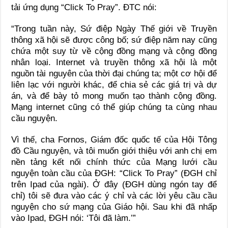
tải ứng dụng “Click To Pray”. ĐTC nói:
“Trong tuần này, Sứ điệp Ngày Thế giới về Truyền
thông xã hội sẽ được công bố; sứ điệp năm nay cũng
chứa một suy từ về cộng đồng mạng và cộng đồng
nhân loại. Internet và truyền thông xã hội là một
nguồn tài nguyên của thời đại chúng ta; một cơ hội để
liên lạc với người khác, để chia sẻ các giá trị và dự
án, và để bày tỏ mong muốn tạo thành cộng đồng.
Mạng internet cũng có thể giúp chúng ta cùng nhau
cầu nguyện.
Vì thế, cha Fornos, Giám đốc quốc tế của Hội Tông
đồ Cầu nguyện, và tôi muốn giới thiệu với anh chị em
nền tảng kết nối chính thức của Mạng lưới cầu
nguyện toàn cầu của ĐGH: “Click To Pray”
(ĐGH chỉ
trên Ipad của ngài). Ở đây (ĐGH dùng ngón tay để
chỉ) tôi sẽ đưa vào các ý chỉ và các lời yêu cầu cầu
nguyện cho sứ mạng của Giáo hội. Sau khi đã nhấp
vào Ipad, ĐGH nói: ‘Tôi đã làm.’”