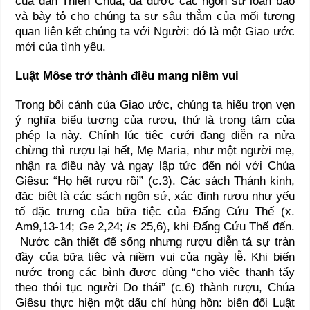
của dân Thiên Chúa, đã được các ngôn sứ loan báo
và bày tỏ cho chúng ta sự sâu thẳm của mối tương
quan liên kết chúng ta với Người: đó là một Giao ước
mới của tình yêu.
Luật Môse trở thành điều mang niềm vui
Trong bối cảnh của Giao ước, chúng ta hiểu trọn vẹn
ý nghĩa biểu tượng của rượu, thứ là trọng tâm của
phép lạ này. Chính lúc tiệc cưới đang diễn ra nửa
chừng thì rượu lại hết, Mẹ Maria, như một người mẹ,
nhận ra điều này và ngay lập tức đến nói với Chúa
Giêsu: “Họ hết rượu rồi” (c.3). Các sách Thánh kinh,
đặc biệt là các sách ngôn sứ, xác định rượu như yếu
tố đặc trưng của bữa tiệc của Đấng Cứu Thế (x.
Am9,13-14;
Ge
2,24;
Is
25,6), khi Đấng Cứu Thế đến.
Nước cần thiết để sống nhưng rượu diễn tả sự tràn
đầy của bữa tiệc và niềm vui của ngày lễ. Khi biến
nước trong các bình được dùng “cho việc thanh tẩy
theo thói tục người Do thái” (c.6) thành rượu, Chúa
Giêsu thực hiện một dấu chỉ hùng hồn: biến đổi Luật