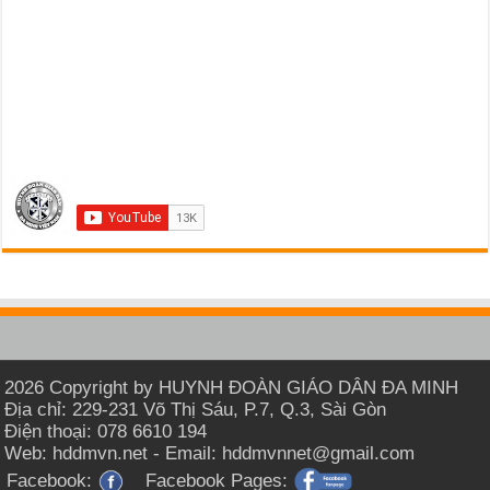
2026 Copyright by HUYNH ĐOÀN GIÁO DÂN ĐA MINH
Địa chỉ: 229-231 Võ Thị Sáu, P.7, Q.3, Sài Gòn
Điện thoại: 078 6610 194
Web: hddmvn.net - Email: hddmvnnet@gmail.com
Facebook:
Facebook Pages: