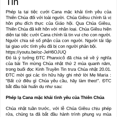
Phép lạ tại tiệc cưới Cana mặc khải tình yêu của
Thiên Chúa đối với loài người. Chúa Giêsu chính là vị
hôn phu đích thực của Giáo hội. Qua Chúa Giêsu,
Thiên Chúa đã kết hôn với nhân loại. Chúa Giêsu hiện
diện tại tiệc cưới Cana chính là tin vui cho con người.
Người chia sẻ số phận của con người. Người tái lập
lại giao ước tình yêu đã bị con người phản bội.
https://youtu.be/oz-JeH6OJUQ
Đó là ý tưởng ĐTC Phanxicô đã chia sẻ về ý nghĩa
của bài Tin mừng Chúa nhật thứ 2 mùa quanh năm,
trong buổi đọc Kinh Truyền Tin trưa Chúa nhật 20.01.
ĐTC mời gọi các tín hữu hãy ghi nhớ lời Mẹ Maria :
“Bất cứ điều gì Chúa yêu cầu, hãy làm theo!”. ĐTC
bắt đầu bài huấn dụ như sau:
Phép lạ Cana mặc khải tình yêu của Thiên Chúa
Chúa nhật tuần trước, với lễ Chúa Giêsu chịu phép
rửa, chúng ta đã bắt đầu hành trình phụng vụ mùa