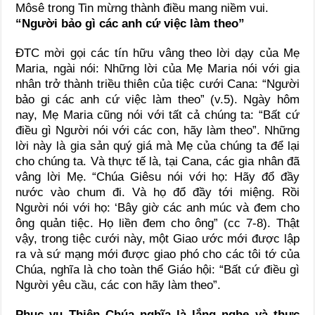
Môsê trong Tin mừng thành điều mang niềm vui.
“Người bảo gì các anh cứ việc làm theo”
ĐTC mời gọi các tín hữu vâng theo lời dạy của Mẹ
Maria, ngài nói: Những lời của Mẹ Maria nói với gia
nhân trở thành triều thiên của tiệc cưới Cana: “Người
bảo gi các anh cứ việc làm theo” (v.5). Ngày hôm
nay, Mẹ Maria cũng nói với tất cả chúng ta: “Bất cứ
điều gì Người nói với các con, hãy làm theo”. Những
lời này là gia sản quý giá mà Mẹ của chúng ta để lại
cho chúng ta. Và thực tế là, tại Cana, các gia nhân đã
vâng lời Mẹ. “Chúa Giêsu nói với họ: Hãy đổ đầy
nước vào chum đi. Và họ đổ đầy tới miệng. Rồi
Người nói với họ: ‘Bây giờ các anh múc và đem cho
ông quản tiệc. Họ liền đem cho ông” (cc 7-8). Thật
vậy, trong tiệc cưới này, một Giao ước mới được lập
ra và sứ mạng mới được giao phó cho các tôi tớ của
Chúa, nghĩa là cho toàn thể Giáo hội: “Bất cứ điều gì
Người yêu cầu, các con hãy làm theo”.
Phục vụ Thiên Chúa nghĩa là lắng nghe và thực