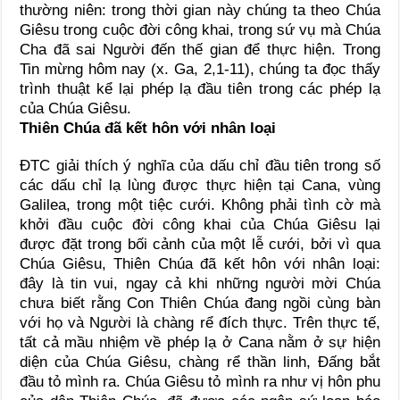
thường niên: trong thời gian này chúng ta theo Chúa
Giêsu trong cuộc đời công khai, trong sứ vụ mà Chúa
Cha đã sai Người đến thế gian để thực hiện. Trong
Tin mừng hôm nay (x. Ga, 2,1-11), chúng ta đọc thấy
trình thuật kể lại phép lạ đầu tiên trong các phép lạ
của Chúa Giêsu.
Thiên Chúa đã kết hôn với nhân loại
ĐTC giải thích ý nghĩa của dấu chỉ đầu tiên trong số
các dấu chỉ lạ lùng được thực hiện tại Cana, vùng
Galilea, trong một tiệc cưới. Không phải tình cờ mà
khởi đầu cuộc đời công khai của Chúa Giêsu lại
được đặt trong bối cảnh của một lễ cưới, bởi vì qua
Chúa Giêsu, Thiên Chúa đã kết hôn với nhân loại:
đây là tin vui, ngay cả khi những người mời Chúa
chưa biết rằng Con Thiên Chúa đang ngồi cùng bàn
với họ và Người là chàng rể đích thực. Trên thực tế,
tất cả mầu nhiệm về phép lạ ở Cana nằm ở sự hiện
diện của Chúa Giêsu, chàng rể thần linh, Đấng bắt
đầu tỏ mình ra. Chúa Giêsu tỏ mình ra như vị hôn phu