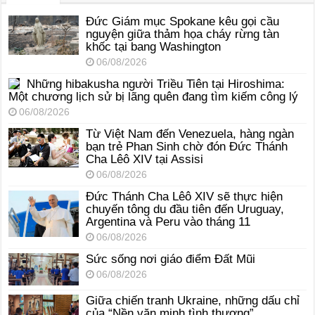
Đức Giám mục Spokane kêu gọi cầu
nguyện giữa thảm họa cháy rừng tàn
khốc tại bang Washington
06/08/2026
Những hibakusha người Triều Tiên tại Hiroshima:
Một chương lịch sử bị lãng quên đang tìm kiếm công lý
06/08/2026
Từ Việt Nam đến Venezuela, hàng ngàn
bạn trẻ Phan Sinh chờ đón Đức Thánh
Cha Lêô XIV tại Assisi
06/08/2026
Đức Thánh Cha Lêô XIV sẽ thực hiện
chuyến tông du đầu tiên đến Uruguay,
Argentina và Peru vào tháng 11
06/08/2026
Sức sống nơi giáo điểm Đất Mũi
06/08/2026
Giữa chiến tranh Ukraine, những dấu chỉ
của “Nền văn minh tình thương”