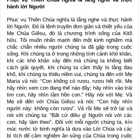
hành lời Người
Phục vụ Thiên Chúa nghĩa là lắng nghe và thực hành
lời Người. Đó là lệnh truyền đơn giản và thiết yếu của
Mẹ Chúa Giêsu, đó là chương trình sống của Kitô
hữu. Tôi muốn nhấn mạnh đến một kinh nghiệm mà
chắc chắn nhiều người chúng ta đã gặp trong cuộc
sống. Khi chúng ta ở trong những tình cảnh khó khăn,
khi các khó khăn xảy đến mà chúng ta không biết
cách giải quyết, khi chúng ta cảm thấy lo lắng đau
khổ, khi chúng ta thiếu niềm vui, chúng ta đến với Mẹ
Maria và nói: “Con không có rượu, rượu hết rồi: Mẹ
hãy nhìn xem con đang thế nào đây; hãy nhìn vào trái
tim con, hãy nhìn tâm hồn con.” Hãy nói với Mẹ. Và
Mẹ sẽ đến với Chúa Giêsu và nói: “Con hãy nhìn
người này: không còn rượu”. Và rồi Mẹ sẽ trở lại và
nói với chúng ta: “Bất cứ điều gì Người nói với các
con, hãy làm theo”. Đối với mỗi người chúng ta, kín
múc nước từ bình nghĩa là dựa vào Lời Chúa và các
bí tích để cảm nghiệm ân sủng của Chúa trong cuộc