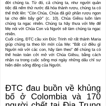
đời chúng ta. Từ đó, cả chúng ta, như người quản
tiệc đã nếm thử nước đã hóa thành rượu, chúng ta có
thể thốt lên: “Còn Chúa, Chúa đã giữ phần rượu ngon
lại cho đến bây giờ” (c. 10). Chúa Giêsu luôn làm
chúng ta ngạc nhiên. Chúng ta hãy thưa với Mẹ để
Mẹ nói với Chúa Con và Người sẽ làm chúng ta ngạc
nhiên.
Cuối cùng, ĐTC cầu xin Đức Trinh nữ rất thánh Maria
giúp chúng ta theo lời mời của Mẹ: “Bất cứ điều gì
Người nói với các con, hãy làm theo” để chúng ta có
thể hoàn toàn cởi mở với Chúa Giêsu, bằng cách
nhận ra trong cuộc sống mọi ngày những dấu chỉ sự
hiện diện sống động của Người.
ĐTC đau buồn về khủng
bố ở Colombia và 170
người chết tại Địa Trung