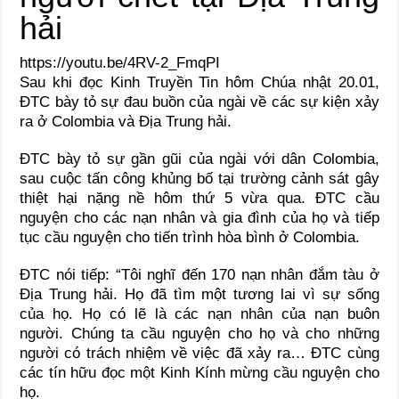
hải
https://youtu.be/4RV-2_FmqPI
Sau khi đọc Kinh Truyền Tin hôm Chúa nhật 20.01,
ĐTC bày tỏ sự đau buồn của ngài về các sự kiện xảy
ra ở Colombia và Địa Trung hải.
ĐTC bày tỏ sự gần gũi của ngài với dân Colombia,
sau cuộc tấn công khủng bố tại trường cảnh sát gây
thiệt hại nặng nề hôm thứ 5 vừa qua. ĐTC cầu
nguyện cho các nạn nhân và gia đình của họ và tiếp
tục cầu nguyện cho tiến trình hòa bình ở Colombia.
ĐTC nói tiếp: “Tôi nghĩ đến 170 nạn nhân đắm tàu ở
Địa Trung hải. Họ đã tìm một tương lai vì sự sống
của họ. Họ có lẽ là các nạn nhân của nạn buôn
người. Chúng ta cầu nguyện cho họ và cho những
người có trách nhiệm về việc đã xảy ra… ĐTC cùng
các tín hữu đọc một Kinh Kính mừng cầu nguyện cho
họ.