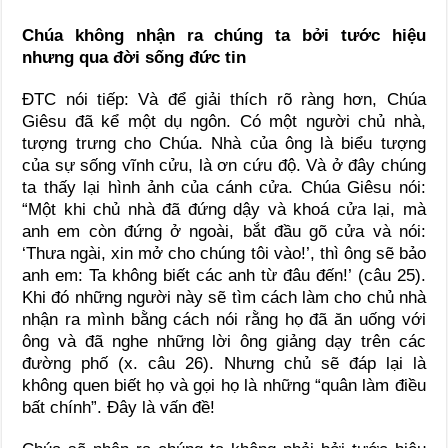
Chúa không nhận ra chúng ta bởi tước hiệu
nhưng qua đời sống đức tin
ĐTC nói tiếp: Và để giải thích rõ ràng hơn, Chúa
Giêsu đã kể một dụ ngôn. Có một người chủ nhà,
tượng trưng cho Chúa. Nhà của ông là biểu tượng
của sự sống vĩnh cửu, là ơn cứu độ. Và ở đây chúng
ta thấy lại hình ảnh của cánh cửa. Chúa Giêsu nói:
“Một khi chủ nhà đã đứng dậy và khoá cửa lại, mà
anh em còn đứng ở ngoài, bắt đầu gõ cửa và nói:
‘Thưa ngài, xin mở cho chúng tôi vào!’, thì ông sẽ bảo
anh em: Ta không biết các anh từ đâu đến!’ (câu 25).
Khi đó những người này sẽ tìm cách làm cho chủ nhà
nhận ra mình bằng cách nói rằng họ đã ăn uống với
ông và đã nghe những lời ông giảng dạy trên các
đường phố (x. câu 26). Nhưng chủ sẽ đáp lại là
không quen biết họ và gọi họ là những “quân làm điều
bất chính”. Đây là vấn đề!