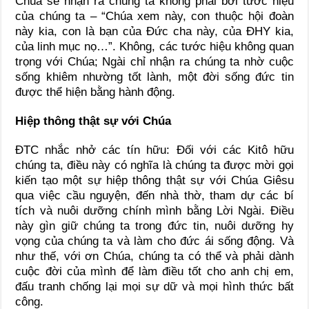
Chúa sẽ nhận ra chúng ta không phải bởi tước hiệu
của chúng ta – “Chúa xem này, con thuộc hội đoàn
này kia, con là bạn của Đức cha này, của ĐHY kia,
của linh mục nọ…”. Không, các tước hiệu không quan
trọng với Chúa; Ngài chỉ nhận ra chúng ta nhờ cuộc
sống khiêm nhường tốt lành, một đời sống đức tin
được thể hiện bằng hành động.
Hiệp thông thật sự với Chúa
ĐTC nhắc nhở các tín hữu: Đối với các Kitô hữu
chúng ta, điều này có nghĩa là chúng ta được mời gọi
kiến tạo một sự hiệp thông thật sự với Chúa Giêsu
qua việc cầu nguyện, đến nhà thờ, tham dự các bí
tích và nuôi dưỡng chính mình bằng Lời Ngài. Điều
này gìn giữ chúng ta trong đức tin, nuôi dưỡng hy
vọng của chúng ta và làm cho đức ái sống động. Và
như thế, với ơn Chúa, chúng ta có thể và phải dành
cuộc đời của mình để làm điều tốt cho anh chị em,
đấu tranh chống lại mọi sự dữ và mọi hình thức bất
công.