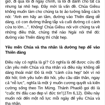
giờ, đi qua lối đi ngay chính, là lối đi dành cho tất cả
nhưng lại nhỏ hẹp. Đây mới là vấn đề. Chúa Giêsu
không muốn làm cho chúng ta bị ảo tưởng bằng cách
nói: “Anh em hãy an tâm, đường vào Thiên đàng dễ
dàng, có con đường thẳng tắp và cuối đường có cánh
cửa to lớn…”. Không! Chúa Giêsu nói với chúng ta về
những điều thật, chúng thế nào Ngài nói thế đó:
đường vào Thiên đàng thì chật hẹp.
Yêu mến Chúa và tha nhân là đường hẹp để vào
Thiên đàng
Điều này có nghĩa là gì? Có nghĩa là để được cứu độ
cần yêu mến Chúa và tha nhân và điều này không dễ
dàng thoải mái! Đó là một “cánh cửa hẹp” bởi vì nó
đòi hỏi; tình yêu luôn đòi hỏi, yêu cầu dấn thân, ngay
cả “nỗ lực”, nghĩa là một ý muốn cương quyết và kiên
cường sống theo Tin Mừng. Thánh Phaolô gọi đó là
“cuộc thi đấu cao đẹp vì đức tin”(
1Tm
6,12). Điều này
muốn nói đến một nỗ lực mỗi ngày để yêu Chúa và
tha nhân.