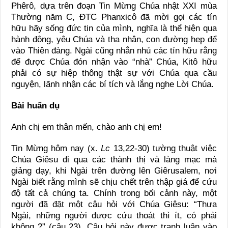
Phêrô, dựa trên đoạn Tin Mừng Chúa nhật XXI mùa
Thường năm C, ĐTC Phanxicô đã mời gọi các tín
hữu hãy sống đức tin của mình, nghĩa là thể hiện qua
hành động, yêu Chúa và tha nhân, con đường hẹp để
vào Thiên đàng. Ngài cũng nhắn nhủ các tín hữu rằng
để được Chúa đón nhận vào “nhà” Chúa, Kitô hữu
phải có sự hiệp thông thật sự với Chúa qua cầu
nguyện, lãnh nhận các bí tích và lắng nghe Lời Chúa.
Bài huấn dụ
Anh chị em thân mến, chào anh chị em!
Tin Mừng hôm nay (x.
Lc
13,22-30) tường thuật việc
Chúa Giêsu đi qua các thành thị và làng mạc mà
giảng dạy, khi Ngài trên đường lên Giêrusalem, nơi
Ngài biết rằng mình sẽ chịu chết trên thập giá để cứu
độ tất cả chúng ta. Chính trong bối cảnh này, một
người đã đặt một câu hỏi với Chúa Giêsu: “Thưa
Ngài, những người được cứu thoát thì ít, có phải
không ?” (câu 23). Câu hỏi này được tranh luận vào