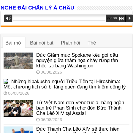
NGHE ĐÀI CHÂN LÝ Á CHÂU
Trình
Vm
00:00
R
P
phát
âm
thanh
Bài mới
Bài nổi bật
Phản hồi
Thẻ
Đức Giám mục Spokane kêu gọi cầu
nguyện giữa thảm họa cháy rừng tàn
khốc tại bang Washington
06/08/2026
Những hibakusha người Triều Tiên tại Hiroshima:
Một chương lịch sử bị lãng quên đang tìm kiếm công lý
06/08/2026
Từ Việt Nam đến Venezuela, hàng ngàn
bạn trẻ Phan Sinh chờ đón Đức Thánh
Cha Lêô XIV tại Assisi
06/08/2026
Đức Thánh Cha Lêô XIV sẽ thực hiện