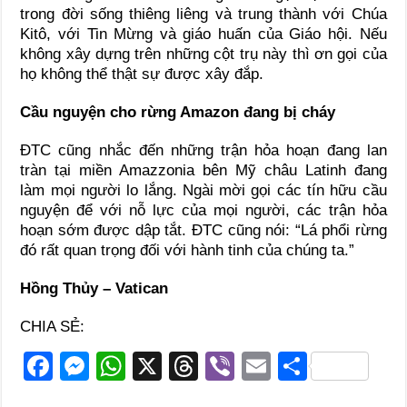
trong đời sống thiêng liêng và trung thành với Chúa
Kitô, với Tin Mừng và giáo huấn của Giáo hội. Nếu
không xây dựng trên những cột trụ này thì ơn gọi của
họ không thể thật sự được xây đắp.
Cầu nguyện cho rừng Amazon đang bị cháy
ĐTC cũng nhắc đến những trận hỏa hoạn đang lan
tràn tại miền Amazzonia bên Mỹ châu Latinh đang
làm mọi người lo lắng. Ngài mời gọi các tín hữu cầu
nguyện để với nỗ lực của mọi người, các trận hỏa
hoạn sớm được dập tắt. ĐTC cũng nói: “Lá phổi rừng
đó rất quan trọng đối với hành tinh của chúng ta.”
Hồng Thủy – Vatican
CHIA SẺ:
F
M
W
X
T
Vi
E
S
a
e
h
hr
b
m
h