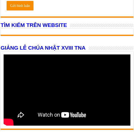
TÌM KIẾM TRÊN WEBSITE
GIẢNG LỄ CHÚA NHẬT XVIII TNA