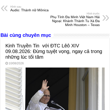
e
e
s
a
e
Hình sau
Audio: Thánh nữ Mônica
b
n
A
d
Hình trước
Phụ Tỉnh Đa Minh Việt Nam Hải
o
g
p
s
Ngoại: Khánh Thành Tu Xá Đa
Minh Houston – Texas
o
er
p
Bài cùng chuyên mục
k
Kinh Truyền Tin với ĐTC Lêô XIV
09.08.2026: Đừng tuyệt vọng, ngay cả trong
những lúc tối tăm
10/08/2026