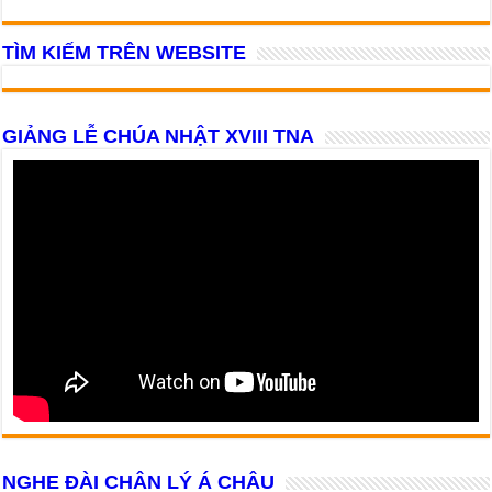
TÌM KIẾM TRÊN WEBSITE
GIẢNG LỄ CHÚA NHẬT XVIII TNA
NGHE ĐÀI CHÂN LÝ Á CHÂU