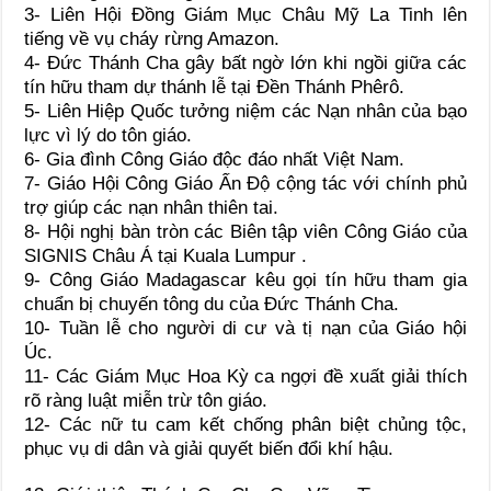
3- Liên Hội Đồng Giám Mục Châu Mỹ La Tinh lên
tiếng về vụ cháy rừng Amazon.
4- Đức Thánh Cha gây bất ngờ lớn khi ngồi giữa các
tín hữu tham dự thánh lễ tại Đền Thánh Phêrô.
5- Liên Hiệp Quốc tưởng niệm các Nạn nhân của bạo
lực vì lý do tôn giáo.
6- Gia đình Công Giáo độc đáo nhất Việt Nam.
7- Giáo Hội Công Giáo Ấn Độ cộng tác với chính phủ
trợ giúp các nạn nhân thiên tai.
8- Hội nghị bàn tròn các Biên tập viên Công Giáo của
SIGNIS Châu Á tại Kuala Lumpur .
9- Công Giáo Madagascar kêu gọi tín hữu tham gia
chuẩn bị chuyến tông du của Đức Thánh Cha.
10- Tuần lễ cho người di cư và tị nạn của Giáo hội
Úc.
11- Các Giám Mục Hoa Kỳ ca ngợi đề xuất giải thích
rõ ràng luật miễn trừ tôn giáo.
12- Các nữ tu cam kết chống phân biệt chủng tộc,
phục vụ di dân và giải quyết biến đổi khí hậu.