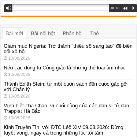
Trình
Vm
00:00
R
P
phát
âm
thanh
Bài mới
Bài nổi bật
Phản hồi
Thẻ
Giám mục Nigeria: Trở thành “thiểu số sáng tạo” để biến
đổi xã hội
10/08/2026
Nếu các dòng tu Công giáo là những thể loại âm nhạc
10/08/2026
Thánh Edith Stein: từ một cuốn sách đến cuộc gặp gỡ
với Chân lý
10/08/2026
Vĩnh biệt cha Chao, vị cuối cùng của các đan sĩ tử đạo
Trappist Hà Bắc
10/08/2026
Kinh Truyền Tin với ĐTC Lêô XIV 09.08.2026: Đừng
tuyệt vọng, ngay cả trong những lúc tối tăm