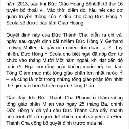
năm 2013, sau khi Đức Giáo Hoàng Bênêđíctô thứ 16
tuyên bố thoái vị. Vào thời điểm đó, hầu hết các cơ
quan truyền thông của Ý đều cho rằng Đức Hồng Y
Scola sẽ được bầu làm Giáo Hoàng.
Quyết định này của Đức Thánh Cha, diễn ra chỉ vài
ngày sau quyết định bãi nhiệm Đức Hồng Y Gerhard
Ludwig Müller, đã gây nên nhiều đồn đoán tại Ý. Tuy
nhiên, Đức Hồng Y Scola cho biết ngài đã nộp đơn từ
chức vào tháng Mười Một năm ngoái, khi đạt đến độ
tuổi 75. Ngài nói rằng ngài không muốn tiếp tục làm
Tổng Giám mục một tổng giáo phận lớn nhất nước Ý
– và cũng là một trong những tổng giáo phận lớn nhất
thế giới với hơn 5 triệu người Công Giáo.
Gần đây, khi Đức Thánh Cha Phanxicô thăm viếng
tổng giáo phận Milan vào ngày 25 tháng Ba, chính
Đức Hồng Y đã yêu cầu Đức Thánh Cha đẩy nhanh
tiến trình đề cử người kế nhiệm mình và yêu cầu Đức
Thánh Cha công bố quyết định trước mùa hè.