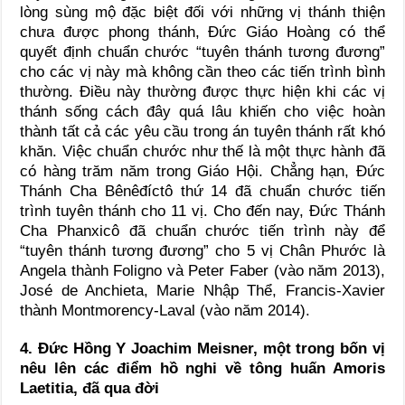
lòng sùng mộ đặc biệt đối với những vị thánh thiện
chưa được phong thánh, Đức Giáo Hoàng có thể
quyết định chuẩn chước “tuyên thánh tương đương”
cho các vị này mà không cần theo các tiến trình bình
thường. Điều này thường được thực hiện khi các vị
thánh sống cách đây quá lâu khiến cho việc hoàn
thành tất cả các yêu cầu trong án tuyên thánh rất khó
khăn. Việc chuẩn chước như thế là một thực hành đã
có hàng trăm năm trong Giáo Hội. Chẳng hạn, Đức
Thánh Cha Bênêđíctô thứ 14 đã chuẩn chước tiến
trình tuyên thánh cho 11 vị. Cho đến nay, Đức Thánh
Cha Phanxicô đã chuẩn chước tiến trình này để
“tuyên thánh tương đương” cho 5 vị Chân Phước là
Angela thành Foligno và Peter Faber (vào năm 2013),
José de Anchieta, Marie Nhập Thể, Francis-Xavier
thành Montmorency-Laval (vào năm 2014).
4. Đức Hồng Y Joachim Meisner, một trong bốn vị
nêu lên các điểm hồ nghi về tông huấn Amoris
Laetitia, đã qua đời