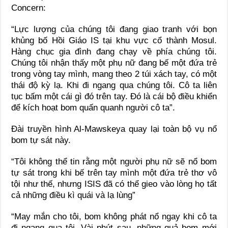
Concern:
“Lực lượng của chúng tôi đang giao tranh với bọn
khủng bố Hồi Giáo IS tại khu vực cổ thành Mosul.
Hàng chục gia đình đang chạy về phía chúng tôi.
Chúng tôi nhận thấy một phụ nữ đang bế một đứa trẻ
trong vòng tay mình, mang theo 2 túi xách tay, có một
thái độ kỳ lạ. Khi đi ngang qua chúng tôi. Cô ta liên
tục bấm một cái gì đó trên tay. Đó là cái bộ điều khiển
để kích hoạt bom quấn quanh người cô ta”.
Đài truyền hình Al-Mawskeya quay lại toàn bộ vụ nổ
bom tự sát này.
“Tôi không thể tin rằng một người phụ nữ sẽ nổ bom
tự sát trong khi bế trên tay mình một đứa trẻ thơ vô
tội như thế, nhưng ISIS đã có thể gieo vào lòng họ tất
cả những điều kì quái và lạ lùng”
“May mắn cho tôi, bom không phát nổ ngay khi cô ta
đi ngang qua tôi. Vài phút sau, những quả bom mới