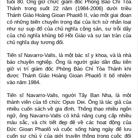
tuổi 80. Ông giữ chức giám đốc Phòng Báo Chí Tòa
Thánh trong suốt 22 năm (1984-2006) dưới triều
Thánh Giáo Hoàng Gioan Phaolô II, vào một giai đoạn
có những biến chuyển trọng đại của lịch sử nhân loại
như sự sụp đổ của chủ nghĩa cộng sản, sự trỗi dậy
của chủ nghĩa khủng bố Hồi Giáo và sự lan tràn của
chủ nghĩa duy tương đối.
Tiến sĩ Navarro-Valls, là một bác sĩ y khoa, và là nhà
báo chuyên nghiệp. Ông là người giáo dân đầu tiên
giữ vị trí giám đốc Phòng Báo Chí Tòa Thánh khi
được Thánh Giáo Hoàng Gioan Phaolô II bổ nhiệm
vào năm 1984.
Tiến sĩ Navarro-Valls, người Tây Ban Nha, là một
thành viên của tổ chức Opus Dei. Ông là tác giả của
nhiều cuốn sách về gia đình. Thông thạo nhiều ngôn
ngữ, ông Navarro-Valls có khả năng cung cấp nhiều
màu sắc, và chi tiết đẹp đẽ về các hoạt động của
Đức Gioan Phaolô và cuộc sống hàng ngày để lưu
cuốn sự chú ý của giới truyền thông trong cuộc đối