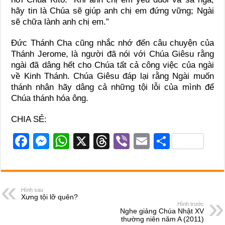
hãy tin là Chúa sẽ giúp anh chị em đứng vững; Ngài
sẽ chữa lành anh chị em.”
Đức Thánh Cha cũng nhắc nhớ đến câu chuyện của
Thánh Jerome, là người đã nói với Chúa Giêsu rằng
ngài đã dâng hết cho Chúa tất cả công việc của ngài
về Kinh Thánh. Chúa Giêsu đáp lại rằng Ngài muốn
thánh nhân hãy dâng cả những tội lỗi của mình để
Chúa thánh hóa ông.
CHIA SẺ:
F
M
W
X
T
Vi
E
S
a
e
h
hr
b
m
h
c
ss
at
e
er
ail
ar
e
e
s
a
e
Hình sau
Xưng tội lỡ quên?
b
n
A
d
Hình trước
Nghe giảng Chúa Nhật XV
o
g
p
s
thường niên năm A (2011)