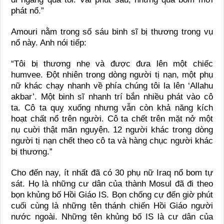
phát nổ.”
Amouri nằm trong số sáu binh sĩ bị thương trong vụ
nổ này. Anh nói tiếp:
“Tôi bị thương nhẹ và được đưa lên một chiếc
humvee. Đột nhiên trong dòng người tị nạn, một phụ
nữ khác chạy nhanh về phía chúng tôi la lên ‘Allahu
akbar’. Một binh sĩ nhanh trí bắn nhiều phát vào cô
ta. Cô ta quỵ xuống nhưng vẫn còn khả năng kích
hoạt chất nổ trên người. Cô ta chết trên mặt nở một
nụ cuời thật mãn nguyện. 12 người khác trong dòng
người tị nạn chết theo cô ta và hàng chục người khác
bị thương.”
Cho đến nay, ít nhất đã có 30 phụ nữ Iraq nổ bom tự
sát. Họ là những cư dân của thành Mosul đã đi theo
bọn khủng bố Hồi Giáo IS. Bọn chống cự đến giờ phút
cuối cùng là những tên thánh chiến Hồi Giáo người
nước ngoài. Những tên khủng bố IS là cư dân của