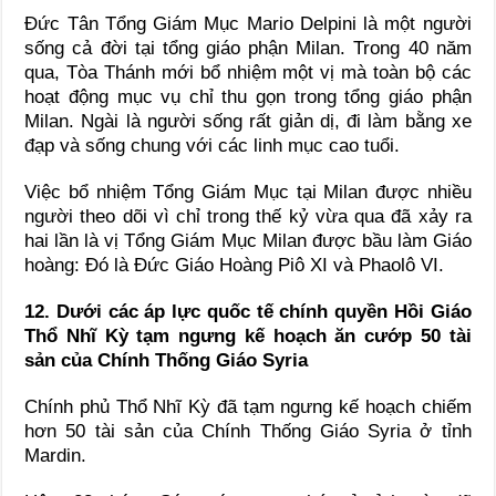
Đức Tân Tổng Giám Mục Mario Delpini là một người
sống cả đời tại tổng giáo phận Milan. Trong 40 năm
qua, Tòa Thánh mới bổ nhiệm một vị mà toàn bộ các
hoạt động mục vụ chỉ thu gọn trong tổng giáo phận
Milan. Ngài là người sống rất giản dị, đi làm bằng xe
đạp và sống chung với các linh mục cao tuổi.
Việc bổ nhiệm Tổng Giám Mục tại Milan được nhiều
người theo dõi vì chỉ trong thế kỷ vừa qua đã xảy ra
hai lần là vị Tổng Giám Mục Milan được bầu làm Giáo
hoàng: Đó là Đức Giáo Hoàng Piô XI và Phaolô VI.
12. Dưới các áp lực quốc tế chính quyền Hồi Giáo
Thổ Nhĩ Kỳ tạm ngưng kế hoạch ăn cướp 50 tài
sản của Chính Thống Giáo Syria
Chính phủ Thổ Nhĩ Kỳ đã tạm ngưng kế hoạch chiếm
hơn 50 tài sản của Chính Thống Giáo Syria ở tỉnh
Mardin.