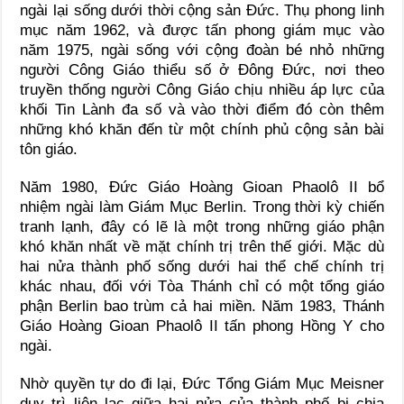
ngài lại sống dưới thời cộng sản Đức. Thụ phong linh
mục năm 1962, và được tấn phong giám mục vào
năm 1975, ngài sống với cộng đoàn bé nhỏ những
người Công Giáo thiểu số ở Đông Đức, nơi theo
truyền thống người Công Giáo chịu nhiều áp lực của
khối Tin Lành đa số và vào thời điểm đó còn thêm
những khó khăn đến từ một chính phủ cộng sản bài
tôn giáo.
Năm 1980, Đức Giáo Hoàng Gioan Phaolô II bổ
nhiệm ngài làm Giám Mục Berlin. Trong thời kỳ chiến
tranh lạnh, đây có lẽ là một trong những giáo phận
khó khăn nhất về mặt chính trị trên thế giới. Mặc dù
hai nửa thành phố sống dưới hai thể chế chính trị
khác nhau, đối với Tòa Thánh chỉ có một tổng giáo
phận Berlin bao trùm cả hai miền. Năm 1983, Thánh
Giáo Hoàng Gioan Phaolô II tấn phong Hồng Y cho
ngài.
Nhờ quyền tự do đi lại, Đức Tổng Giám Mục Meisner
duy trì liên lạc giữa hai nửa của thành phố bị chia