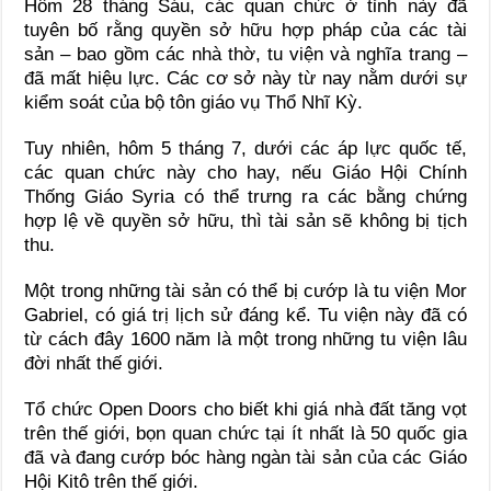
Hôm 28 tháng Sáu, các quan chức ở tỉnh này đã
tuyên bố rằng quyền sở hữu hợp pháp của các tài
sản – bao gồm các nhà thờ, tu viện và nghĩa trang –
đã mất hiệu lực. Các cơ sở này từ nay nằm dưới sự
kiểm soát của bộ tôn giáo vụ Thổ Nhĩ Kỳ.
Tuy nhiên, hôm 5 tháng 7, dưới các áp lực quốc tế,
các quan chức này cho hay, nếu Giáo Hội Chính
Thống Giáo Syria có thể trưng ra các bằng chứng
hợp lệ về quyền sở hữu, thì tài sản sẽ không bị tịch
thu.
Một trong những tài sản có thể bị cướp là tu viện Mor
Gabriel, có giá trị lịch sử đáng kể. Tu viện này đã có
từ cách đây 1600 năm là một trong những tu viện lâu
đời nhất thế giới.
Tổ chức Open Doors cho biết khi giá nhà đất tăng vọt
trên thế giới, bọn quan chức tại ít nhất là 50 quốc gia
đã và đang cướp bóc hàng ngàn tài sản của các Giáo
Hội Kitô trên thế giới.