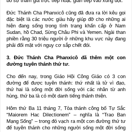
bỏ sự tham gia trực tiếp hoặc gián tiếp vào xung đột.
Đức Thánh Cha Phanxicô cũng đã đưa ra lời kêu gọi
đặc biệt là các nước giàu hãy giúp đỡ cho những ai
hiện đang sống trong tình trạng khẩn cấp ở Nam
Sudan, hồ Chad, Sừng Châu Phi và Yemen. Ngài than
phiền rằng 30 triệu người ở những khu vực này đang
phải đối mặt với nguy cơ sắp chết đói.
3. Đức Thánh Cha Phanxicô đã thêm một con
đường tuyên thánh thứ tư.
Cho đến nay, trong Giáo Hội Công Giáo có 3 con
đường để được tuyên thánh: thứ nhất là tử vì đạo,
thứ hai là sống một đời sống với các nhân từ anh
hùng, thứ ba là có một danh tiếng thánh thiện.
Hôm thứ Ba 11 tháng 7, Tòa thánh công bố Tự Sắc
“Maiorem Hac Dilectionem” – nghĩa là “Trao Ban
Mạng Sống” – trong đó vạch ra một con đường thứ tư
để tuyên thánh cho những người sống một đời sống