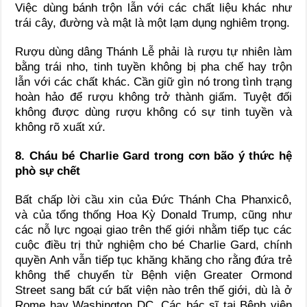
Việc dùng bánh trộn lẫn với các chất liệu khác như
trái cây, đường và mật là một lạm dụng nghiêm trọng.
Rượu dùng dâng Thánh Lễ phải là rượu tự nhiên làm
bằng trái nho, tinh tuyền không bị pha chế hay trộn
lẫn với các chất khác. Cần giữ gìn nó trong tình trạng
hoàn hảo để rượu không trở thành giấm. Tuyệt đối
không được dùng rượu không có sự tinh tuyền và
không rõ xuất xứ.
8. Cháu bé Charlie Gard trong cơn bão ý thức hệ
phò sự chết
Bất chấp lời cầu xin của Đức Thánh Cha Phanxicô,
và của tổng thống Hoa Kỳ Donald Trump, cũng như
các nỗ lực ngoại giao trên thế giới nhằm tiếp tục các
cuộc điều trị thử nghiệm cho bé Charlie Gard, chính
quyền Anh vẫn tiếp tục khăng khăng cho rằng đứa trẻ
không thể chuyển từ Bệnh viện Greater Ormond
Street sang bất cứ bất viện nào trên thế giới, dù là ở
Rome hay Washington DC. Các bác sĩ tại Bệnh viện