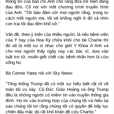
thông tin của báo chí Anh cho rằng đứa trẻ hiện đang
đau đớn. Cô nói với một chương trình truyền hình
của Anh: “Tôi bảo đảm với mọi người rằng, trong tư
cách một người mẹ, tôi sẽ không ngồi ở đó và nhìn
con trai tôi đau đớn khổ sở.”
Vấn đề, theo ý kiến của nhiều người, là nếu bệnh viện
của Ý hay của Hoa Kỳ chữa khỏi cho bé Charlie thì
đó sẽ là một sự sỉ nhục cho giới Y Khoa ở Anh và
cho mọi người thấy ngày nay các bác sĩ, dựa vào
luật trợ tử, muốn giết chết các bệnh nhân hơn là cứu
sống họ.
Bà Connie Yates nói với Sky News:
“Tổng thống Trump đã có một sự hiểu biết rất rõ về
toàn bộ vụ này. Cả Đức Giáo Hoàng và ông Trump
đều là những người có miềm tin vào truyền thống gia
đình. Họ tin vào trường hợp của chúng tôi và hiểu tại
sao chúng tôi tin rằng chúng tôi có quyền để tiếp tục
chiến đấu mặc dù rất khó khăn để cứu Charlie.”