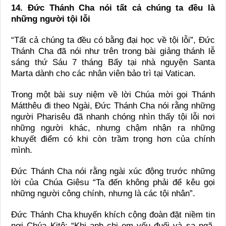
14. Đức Thánh Cha nói tất cả chúng ta đều là
những người tội lỗi
“Tất cả chúng ta đều có bằng đại học về tội lỗi”, Đức
Thánh Cha đã nói như trên trong bài giảng thánh lễ
sáng thứ Sáu 7 tháng Bẩy tại nhà nguyện Santa
Marta dành cho các nhân viên bảo trì tại Vatican.
Trong một bài suy niệm về lời Chúa mời gọi Thánh
Mátthêu đi theo Ngài, Đức Thánh Cha nói rằng những
người Pharisêu đã nhanh chóng nhìn thấy tội lỗi nơi
những người khác, nhưng chậm nhận ra những
khuyết điểm có khi còn trầm trọng hơn của chính
mình.
Đức Thánh Cha nói rằng ngài xúc động trước những
lời của Chúa Giêsu “Ta đến không phải để kêu gọi
những người công chính, nhưng là các tội nhân”.
Đức Thánh Cha khuyến khích cộng đoàn đặt niềm tin
nơi Chúa Kitô: “Khi anh chị em yếu đuối và sa ngã,