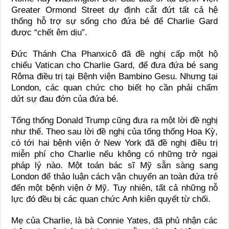
Greater Ormond Street dự định cắt đứt tất cả hệ
thống hỗ trợ sự sống cho đứa bé để Charlie Gard
được “chết êm dịu”.
Đức Thánh Cha Phanxicô đã đề nghị cấp một hộ
chiếu Vatican cho Charlie Gard, để đưa đứa bé sang
Rôma điều trị tại Bệnh viện Bambino Gesu. Nhưng tại
London, các quan chức cho biết họ cần phải chấm
dứt sự đau đớn của đứa bé.
Tổng thống Donald Trump cũng đưa ra một lời đề nghị
như thế. Theo sau lời đề nghị của tổng thống Hoa Kỳ,
có tới hai bệnh viện ở New York đã đề nghị điều trị
miễn phí cho Charlie nếu không có những trở ngại
pháp lý nào. Một toán bác sĩ Mỹ sẵn sàng sang
London để thảo luận cách vận chuyển an toàn đứa trẻ
đến một bệnh viện ở Mỹ. Tuy nhiên, tất cả những nỗ
lực đó đều bị các quan chức Anh kiên quyết từ chối.
Mẹ của Charlie, là bà Connie Yates, đã phủ nhận các