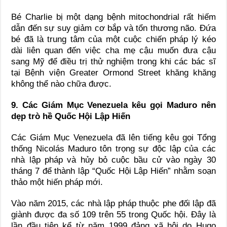
Bé Charlie bị một dạng bệnh mitochondrial rất hiếm
dẫn đến sự suy giảm cơ bắp và tổn thương não. Đứa
bé đã là trung tâm của một cuộc chiến pháp lý kéo
dài liên quan đến việc cha mẹ cậu muốn đưa cậu
sang Mỹ để điều trị thử nghiệm trong khi các bác sĩ
tại Bệnh viện Greater Ormond Street khăng khăng
không thể nào chữa được.
9. Các Giám Mục Venezuela kêu gọi Maduro nên
dẹp trò hề Quốc Hội Lập Hiến
Các Giám Mục Venezuela đã lên tiếng kêu gọi Tổng
thống Nicolás Maduro tôn trọng sự độc lập của các
nhà lập pháp và hủy bỏ cuộc bầu cử vào ngày 30
tháng 7 để thành lập “Quốc Hội Lập Hiến” nhằm soạn
thảo một hiến pháp mới.
Vào năm 2015, các nhà lập pháp thuộc phe đối lập đã
giành được đa số 109 trên 55 trong Quốc hội. Đây là
lần đầu tiên kể từ năm 1999 đảng xã hội do Hugo