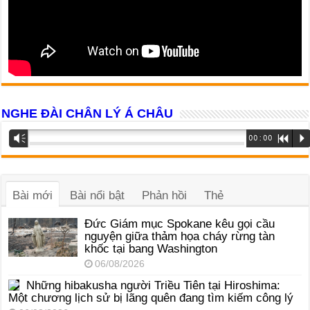
NGHE ĐÀI CHÂN LÝ Á CHÂU
Trình
Vm
00:00
R
P
phát
âm
thanh
Bài mới
Bài nổi bật
Phản hồi
Thẻ
Đức Giám mục Spokane kêu gọi cầu
nguyện giữa thảm họa cháy rừng tàn
khốc tại bang Washington
06/08/2026
Những hibakusha người Triều Tiên tại Hiroshima:
Một chương lịch sử bị lãng quên đang tìm kiếm công lý