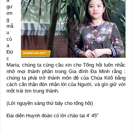
a
gư
ơn
g
mẫ
u
củ
a
Đứ
c
Maria, chúng ta cùng cầu xin cho Tổng hội luôn nhắc
nhở mọi thành phần trong Gia đình Đa Minh rằng :
chúng ta phải trở thành môn đệ của Chúa Kitô bằng
cách cẩn thận đón nhận lời của Người, và gìn giữ với
một trái tim trung thành.
(Lời nguyện sáng thứ bảy cho tổng hội)
Đại diện Huynh đoàn có lời chào tại 4′ 45”