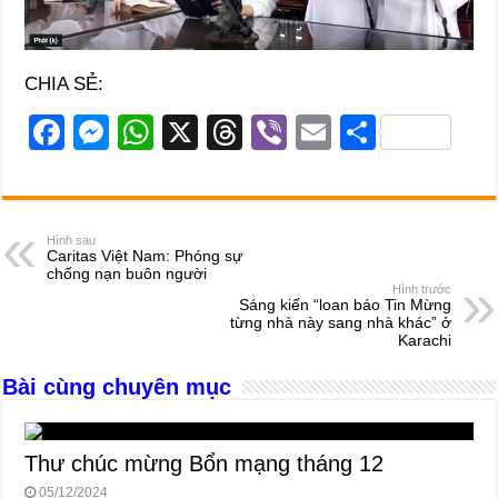
CHIA SẺ:
F
M
W
X
T
Vi
E
S
a
e
h
hr
b
m
h
c
ss
at
e
er
ail
ar
e
e
s
a
e
Hình sau
Caritas Việt Nam: Phóng sự
b
n
A
d
chống nạn buôn người
Hình trước
o
g
p
s
Sáng kiến “loan báo Tin Mừng
từng nhà này sang nhà khác” ở
o
er
p
Karachi
k
Bài cùng chuyên mục
Thư chúc mừng Bổn mạng tháng 12
05/12/2024